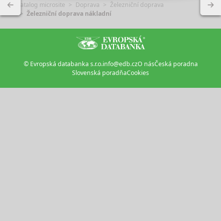
Katalog microsite
Doprava
Železniční doprava
Železniční doprava nákladní
© Evropská databanka s.r.o.
info@edb.cz
O nás
Česká poradna
Slovenská poradňa
Cookies