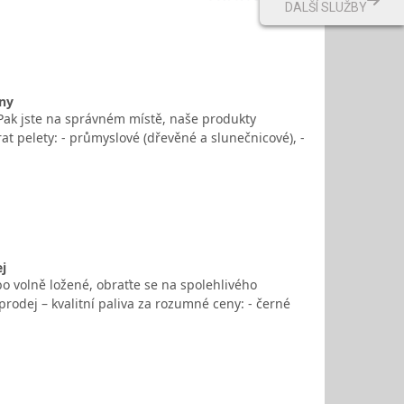
DALŠÍ SLUŽBY
eny
 Pak jste na správném místě, naše produkty
 pelety: - průmyslové (dřevěné a slunečnicové), -
ej
bo volně ložené, obraťte se na spolehlivého
prodej – kvalitní paliva za rozumné ceny: - černé