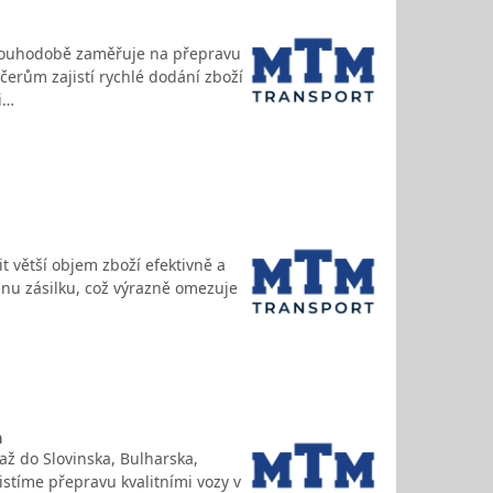
louhodobě zaměřuje na přepravu
čerům zajistí rychlé dodání zboží
i…
t větší objem zboží efektivně a
dnu zásilku, což výrazně omezuje
a
až do Slovinska, Bulharska,
istíme přepravu kvalitními vozy v