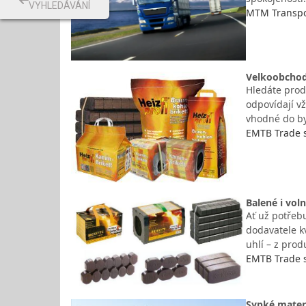
VYHLEDÁVÁNÍ
MTM Transpor
Velkoobchod 
Hledáte prod
odpovídají v
vhodné do byt
EMTB Trade s.
Balené i vol
Ať už potřeb
dodavatele kv
uhlí – z pro
EMTB Trade s.
Sypké materi