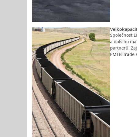
Velkokapacit
Společnost EM
a dalšího ma
partnerů. Za
EMTB Trade s.