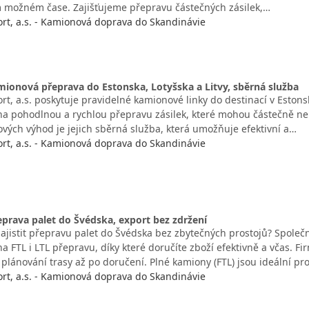
m možném čase. Zajišťujeme přepravu částečných zásilek,…
t, a.s. - Kamionová doprava do Skandinávie
ionová přeprava do Estonska, Lotyšska a Litvy, sběrná služba
, a.s. poskytuje pravidelné kamionové linky do destinací v Estonsk
 na pohodlnou a rychlou přepravu zásilek, které mohou částečně ne
ových výhod je jejich sběrná služba, která umožňuje efektivní a…
t, a.s. - Kamionová doprava do Skandinávie
eprava palet do Švédska, export bez zdržení
zajistit přepravu palet do Švédska bez zbytečných prostojů? Společ
na FTL i LTL přepravu, díky které doručíte zboží efektivně a včas. Fi
plánování trasy až po doručení. Plné kamiony (FTL) jsou ideální pr
t, a.s. - Kamionová doprava do Skandinávie