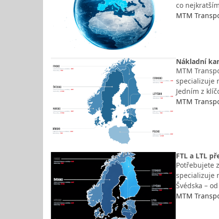
co nejkratší
MTM Transpor
Nákladní kam
MTM Transport
specializuje
Jedním z klíč
MTM Transpor
FTL a LTL př
Potřebujete 
specializuje 
Švédska – od 
MTM Transpor