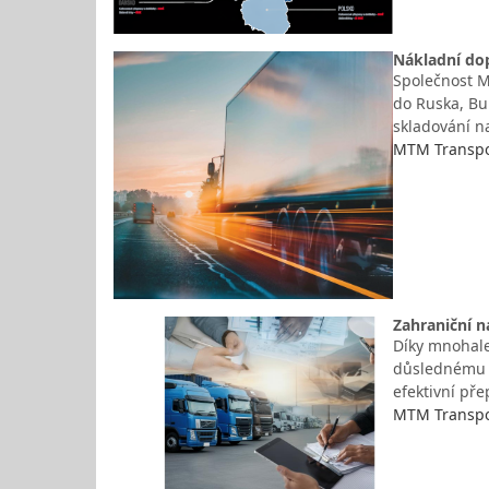
Nákladní dop
Společnost MT
do Ruska, Bu
skladování n
MTM Transpor
Zahraniční n
Díky mnohale
důslednému z
efektivní př
MTM Transpor