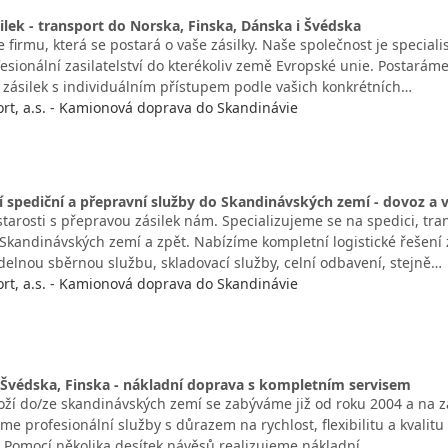
ilek - transport do Norska, Finska, Dánska i Švédska
 firmu, která se postará o vaše zásilky. Naše společnost je specia
fesionální zasilatelství do kterékoliv země Evropské unie. Postarám
 zásilek s individuálním přístupem podle vašich konkrétních…
t, a.s. - Kamionová doprava do Skandinávie
í spediční a přepravní služby do Skandinávských zemí - dovoz a v
starosti s přepravou zásilek nám. Specializujeme se na spedici, tr
Skandinávských zemí a zpět. Nabízíme kompletní logistické řešení z
idelnou sběrnou službu, skladovací služby, celní odbavení, stejně…
t, a.s. - Kamionová doprava do Skandinávie
 Švédska, Finska - nákladní doprava s kompletním servisem
ží do/ze skandinávských zemí se zabýváme již od roku 2004 a na 
me profesionální služby s důrazem na rychlost, flexibilitu a kvalit
. Pomocí několika desítek návěsů realizujeme nákladní…