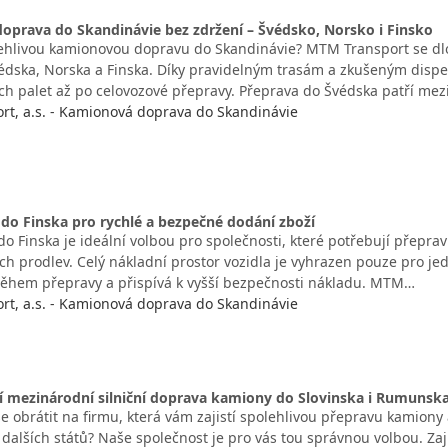
oprava do Skandinávie bez zdržení – Švédsko, Norsko i Finsko
ehlivou kamionovou dopravu do Skandinávie? MTM Transport se d
védska, Norska a Finska. Díky pravidelným trasám a zkušeným dispe
ých palet až po celovozové přepravy. Přeprava do Švédska patří mez
t, a.s. - Kamionová doprava do Skandinávie
do Finska pro rychlé a bezpečné dodání zboží
o Finska je ideální volbou pro společnosti, které potřebují přepravi
ch prodlev. Celý nákladní prostor vozidla je vyhrazen pouze pro je
ěhem přepravy a přispívá k vyšší bezpečnosti nákladu. MTM…
t, a.s. - Kamionová doprava do Skandinávie
í mezinárodní silniční doprava kamiony do Slovinska i Rumunsk
e obrátit na firmu, která vám zajistí spolehlivou přepravu kamiony 
dalších států? Naše společnost je pro vás tou správnou volbou. Zaj