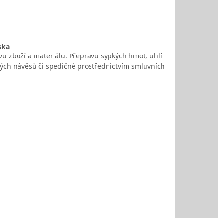
ska
avu zboží a materiálu. Přepravu sypkých hmot, uhlí
ových návěsů či spedičně prostřednictvím smluvních