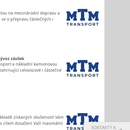
listou na mezinárodní dopravu a
e se o přepravu částečných i
ývoz zásilek
ansport a nákladní kamionovou
ahrnující celovozové i částečné
základě získaných zkušeností Vám
u s cílem dosažení Vaší maximální
KONTAKTY A