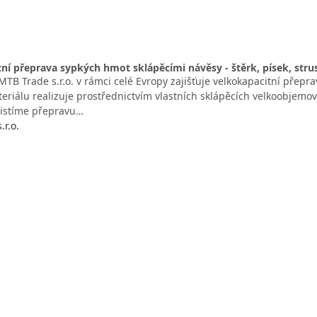
ní přeprava sypkých hmot sklápěcími návěsy - štěrk, písek, stru
TB Trade s.r.o. v rámci celé Evropy zajišťuje velkokapacitní přepr
teriálu realizuje prostřednictvím vlastních sklápěcích velkoobjem
jistíme přepravu…
r.o.