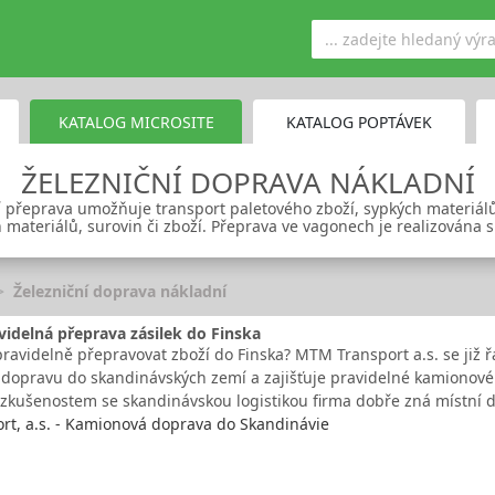
KATALOG MICROSITE
KATALOG POPTÁVEK
ŽELEZNIČNÍ DOPRAVA NÁKLADNÍ
í přeprava umožňuje transport paletového zboží, sypkých materiál
 materiálů, surovin či zboží. Přeprava ve vagonech je realizována
Železniční doprava nákladní
videlná přeprava zásilek do Finska
ravidelně přepravovat zboží do Finska? MTM Transport a.s. se již ř
dopravu do skandinávských zemí a zajišťuje pravidelné kamionové l
zkušenostem se skandinávskou logistikou firma dobře zná místní 
t, a.s. - Kamionová doprava do Skandinávie