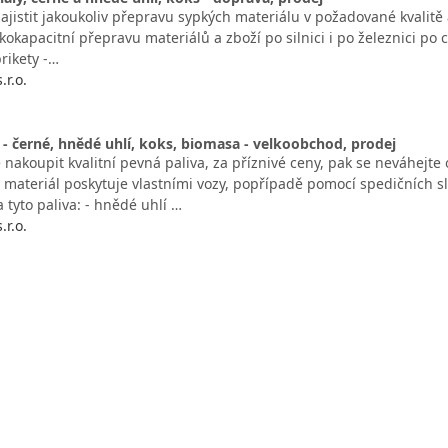
ajistit jakoukoliv přepravu sypkých materiálu v požadované kvalitě 
okapacitní přepravu materiálů a zboží po silnici i po železnici po
brikety -…
r.o.
 - černé, hnědé uhlí, koks, biomasa - velkoobchod, prodej
nakoupit kvalitní pevná paliva, za příznivé ceny, pak se neváhejte 
ý materiál poskytuje vlastními vozy, popřípadě pomocí spedičních 
tyto paliva: - hnědé uhlí …
r.o.