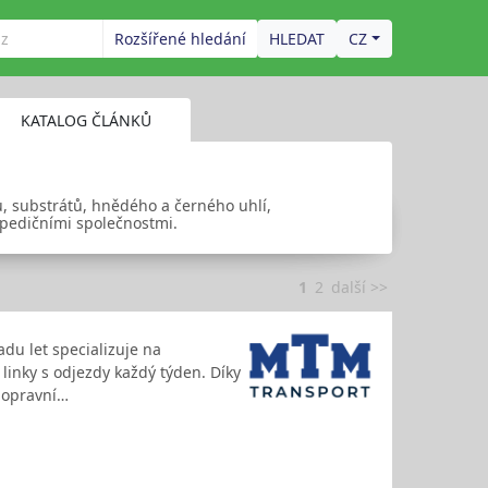
Rozšířené hledání
CZ
KATALOG ČLÁNKŮ
ů, substrátů, hnědého a černého uhlí,
 spedičními společnostmi.
1
2
další >>
adu let specializuje na
inky s odjezdy každý týden. Díky
dopravní…