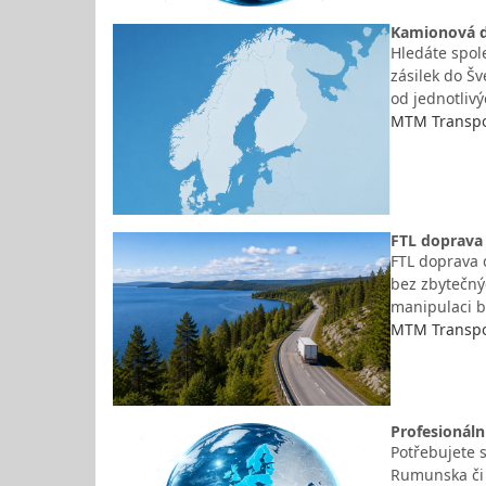
Kamionová d
Hledáte spol
zásilek do Š
od jednotliv
MTM Transpor
FTL doprava 
FTL doprava d
bez zbytečný
manipulaci b
MTM Transpor
Profesionáln
Potřebujete s
Rumunska či 