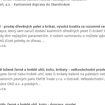
t, a.s. - Kamionová doprava do Skandinávie
- prodej dřevěných pelet a briket, vysoká kvalita za rozumné c
ejce, který vám zaručí dodání kvalitních dřevěných pelet či briket?
ždy těm nejlepším parametrům. V našem sortimentu si můžete vybrat
ů (čisté peletky ze dřeva). …
r.o.
ně ložené černé a hnědé uhlí, koks, brikety – velkoobchodní prod
ujete černé nebo hnědé uhlí, koks či brikety balené na paletách ne
alitních pevných paliv EMTB Trade s.r.o. v Ostravě. Velkoobchodní 
dukce OKD a.s. a polských…
r.o.
ály, černé a hnědé uhlí, koks - doprava, prodej