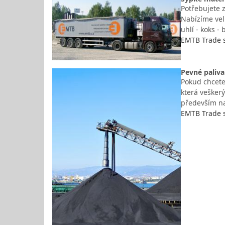
Potřebujete z
Nabízíme velk
uhlí - koks - 
EMTB Trade s.
Pevné paliva
Pokud chcete 
která vešker
především na 
EMTB Trade s.