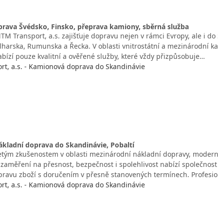
rava Švédsko, Finsko, přeprava kamiony, sběrná služba
M Transport, a.s. zajišťuje dopravu nejen v rámci Evropy, ale i do 
lharska, Rumunska a Řecka. V oblasti vnitrostátní a mezinárodní k
abízí pouze kvalitní a ověřené služby, které vždy přizpůsobuje…
t, a.s. - Kamionová doprava do Skandinávie
ákladní doprava do Skandinávie, Pobaltí
tým zkušenostem v oblasti mezinárodní nákladní dopravy, moder
aměření na přesnost, bezpečnost i spolehlivost nabízí společnos
epravu zboží s doručením v přesně stanovených termínech. Profesio
t, a.s. - Kamionová doprava do Skandinávie