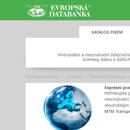
KATALOG FIREM
Vnitrostátní a mezinárodní železničn
biomasy, koksu a dalších
Katalog microsite
Doprava
Železniční doprava
Expresní pra
Potřebujete p
mezinárodní 
dlouholetým 
MTM Transpor