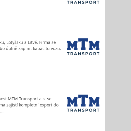
u, Lotyšsku a Litvě. Firma se
bo úplně zaplnit kapacitu vozu.
nost MTM Transport a.s. se
rma zajistí kompletní export do
o…