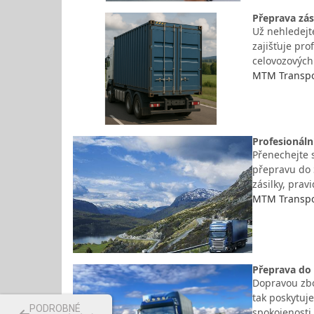
Přeprava zás
Už nehledejte
zajišťuje pro
celovozových
MTM Transpor
Profesionáln
Přenechejte 
přepravu do 
zásilky, prav
MTM Transpor
Přeprava do
Dopravou zbo
tak poskytuje
PODROBNÉ
spokojenosti