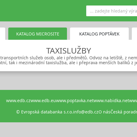
KATALOG MICROSITE
KATALOG POPTÁVEK
TAXISLUŽBY
 transportních služeb osob, ale i předmětů. Odvoz na letiště, z n
státní, tak i mezinárodní taxislužba, ale i přeprava menších balíků z
www.edb.cz
www.edb.eu
www.poptavka.net
www.nabidka.net
www
© Evropská databanka s.r.o.
info@edb.cz
O nás
Česká porad