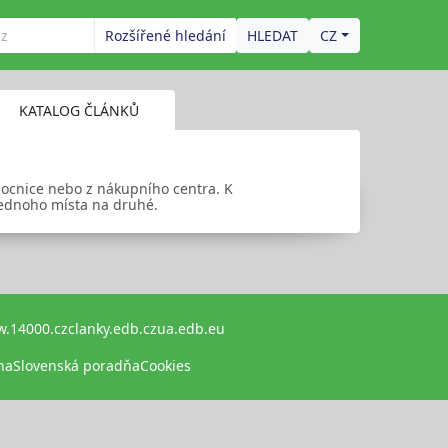
Rozšířené hledání
CZ
KATALOG ČLÁNKŮ
emocnice nebo z nákupního centra. K
 jednoho místa na druhé.
.14000.cz
clanky.edb.cz
ua.edb.eu
na
Slovenská poradňa
Cookies