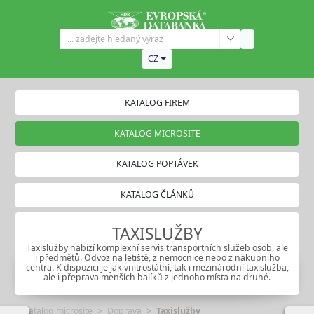
CZ
KATALOG FIREM
KATALOG MICROSITE
KATALOG POPTÁVEK
KATALOG ČLÁNKŮ
TAXISLUŽBY
Taxislužby nabízí komplexní servis transportních služeb osob, ale
i předmětů. Odvoz na letiště, z nemocnice nebo z nákupního
centra. K dispozici je jak vnitrostátní, tak i mezinárodní taxislužba,
ale i přeprava menších balíků z jednoho místa na druhé.
Katalog microsite
Doprava
Taxislužby