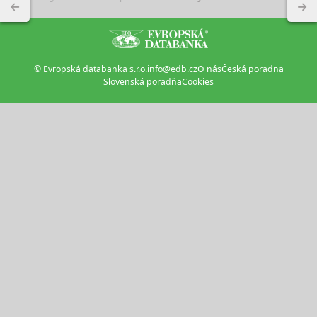
© Evropská databanka s.r.o.
info@edb.cz
O nás
Česká poradna
Slovenská poradňa
Cookies