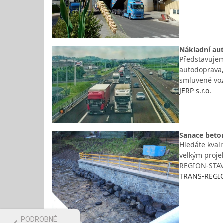
Nákladní aut
Představujem
autodoprava, 
smluvené voz
JERP s.r.o.
Sanace beto
Hledáte kvali
velkým proje
REGION-STAV 
TRANS-REGION
PODROBNÉ