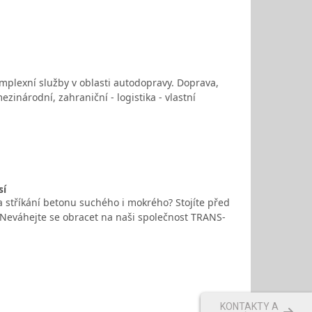
omplexní služby v oblasti autodopravy. Doprava,
zinárodní, zahraniční - logistika - vlastní
sí
a stříkání betonu suchého i mokrého? Stojíte před
Neváhejte se obracet na naši společnost TRANS-
KONTAKTY A