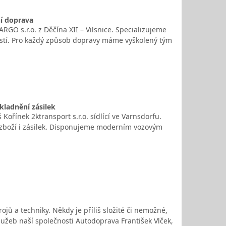
ní doprava
RGO s.r.o. z Děčína XII – Vilsnice. Specializujeme
ostí. Pro každý způsob dopravy máme vyškolený tým
ladnění zásilek
Kořínek 2ktransport s.r.o. sídlící ve Varnsdorfu.
 zboží i zásilek. Disponujeme moderním vozovým
rojů a techniky. Někdy je příliš složité či nemožné,
služeb naší společnosti Autodoprava František Vlček,