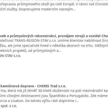
řepravou průmyslového zboží po celé Evropě. V rámci své činnos
diční služby. Disponujeme moderním vozovým…
aveb a průmyslových rekonstrukcí, pronájem strojů a vozidel C
olečnost TRANS-REGION-STAV s.r.o. umíme klientovi nabídnout ši
užbu, ale jsme specialisté hned v několika oborech na trhu. Stěže
avebních projektů, od průmyslových a…
-STAV s.r.o.
kamiónová doprava - CHERIS Trad s.r.o.
irma, která má již téměř 30-tileté zkušenosti na poli mezinárodní k
šími cílovými destinacemi jsou Španělsko a Portugalsko. Zde mám
rcia a Lisabon. Do tohoto výčtu rádi doplníme i…
spol. s r.o.