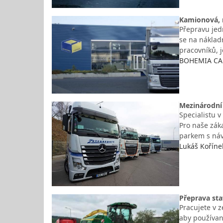
Kamionová, n
Přepravu jedn
se na náklad
pracovníků, 
BOHEMIA CAR
Mezinárodní
Specialistu v
Pro naše zák
parkem s ná
Lukáš Kořínek
Přeprava st
Pracujete v z
aby používaná