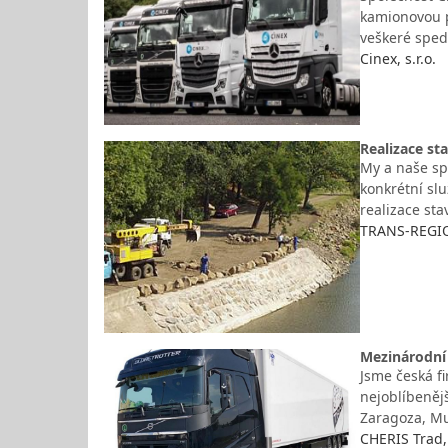
kamionovou p
veškeré spe
Cinex, s.r.o.
Realizace st
My a naše sp
konkrétní sl
realizace st
TRANS-REGION
Mezinárodní 
Jsme česká f
nejoblíbeněj
Zaragoza, Mu
CHERIS Trad, 