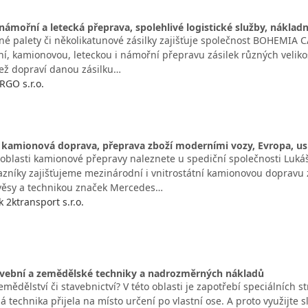
ámořní a letecká přeprava, spolehlivé logistické služby, náklad
é palety či několikatunové zásilky zajišťuje společnost BOHEMIA CA
ní, kamionovou, leteckou i námořní přepravu zásilek různých velik
jež dopraví danou zásilku…
GO s.r.o.
 kamionová doprava, přeprava zboží moderními vozy, Evropa, usk
 oblasti kamionové přepravy naleznete u spediční společnosti Lukáš 
azníky zajišťujeme mezinárodní i vnitrostátní kamionovou dopravu
věsy a technikou značek Mercedes…
 2ktransport s.r.o.
avební a zemědělské techniky a nadrozměrných nákladů
emědělství či stavebnictví? V této oblasti je zapotřebí speciálních st
 technika přijela na místo určení po vlastní ose. A proto využijte 