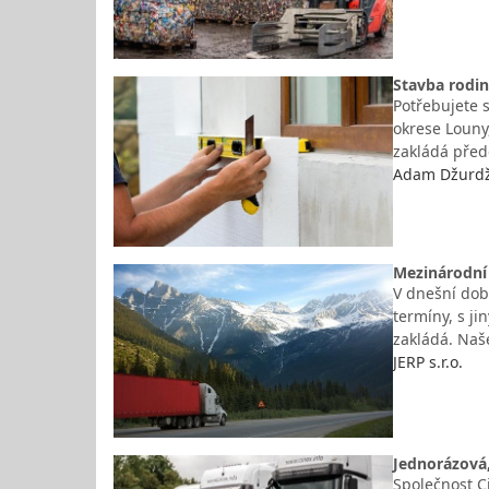
Stavba rodi
Potřebujete s
okrese Louny
zakládá před
Adam Džurdž
Mezinárodní 
V dnešní dob
termíny, s ji
zakládá. Naš
JERP s.r.o.
Jednorázová
Společnost C