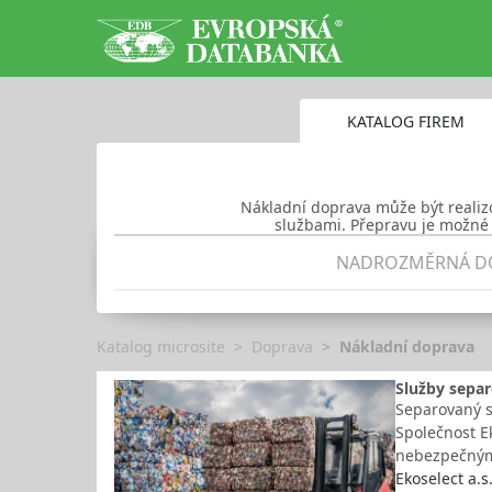
KATALOG FIREM
Nákladní doprava může být realiz
službami. Přepravu je možné 
NADROZMĚRNÁ D
Katalog microsite
Doprava
Nákladní doprava
Služby separ
Separovaný s
Společnost E
nebezpečným
Ekoselect a.s