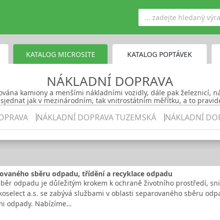
KATALOG MICROSITE
KATALOG POPTÁVEK
NÁKLADNÍ DOPRAVA
ována kamiony a menšími nákladními vozidly, dále pak železnicí, 
sjednat jak v mezinárodním, tak vnitrostátním měřítku, a to pravi
OPRAVA
NÁKLADNÍ DOPRAVA TUZEMSKÁ
NÁKLADNÍ DO
ovaného sběru odpadu, třídění a recyklace odpadu
běr odpadu je důležitým krokem k ochraně životního prostředí, sni
koselect a.s. se zabývá službami v oblasti separovaného sběru odp
i odpady. Nabízíme…
.