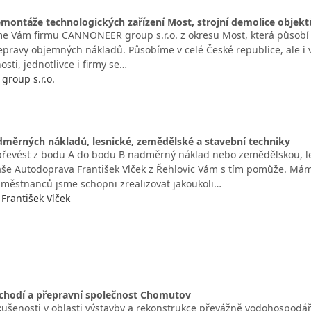
montáže technologických zařízení Most, strojní demolice objektů
e Vám firmu CANNONEER group s.r.o. z okresu Most, která působí 
řepravy objemných nákladů. Působíme v celé České republice, ale i
osti, jednotlivce i firmy se…
roup s.r.o.
měrných nákladů, lesnické, zemědělské a stavební techniky
převést z bodu A do bodu B nadměrný náklad nebo zemědělskou, les
aše Autodoprava František Vlček z Řehlovic Vám s tím pomůže. Má
městnanců jsme schopni zrealizovat jakoukoli…
František Vlček
bchodí a přepravní společnost Chomutov
ušenosti v oblasti výstavby a rekonstrukce převážně vodohospodář