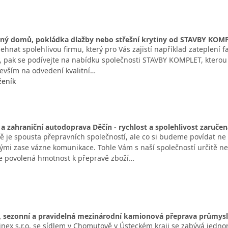
nný domů, pokládka dlažby nebo střešní krytiny od STAVBY KOM
ehnat spolehlivou firmu, který pro Vás zajistí například zateplení
, pak se podívejte na nabídku společnosti STAVBY KOMPLET, kterou 
evším na odvedení kvalitní…
eník
a zahraniční autodoprava Děčín - rychlost a spolehlivost zaručen
ě je spousta přepravních společností, ale co si budeme povídat ne
nými zase vázne komunikace. Tohle Vám s naší společností určitě nehr
e povolená hmotnost k přepravě zboží…
, sezonní a pravidelná mezinárodní kamionová přeprava průmysl
inex s.r.o. se sídlem v Chomutově v Ústeckém kraji se zabývá jedn