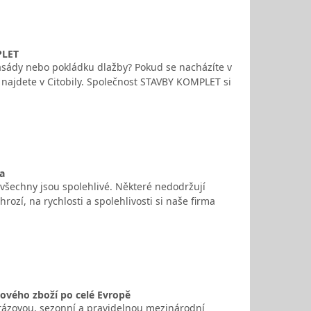
PLET
 fasády nebo pokládku dlažby? Pokud se nacházíte v
najdete v Citobily. Společnost STAVBY KOMPLET si
a
 všechny jsou spolehlivé. Některé nedodržují
ozí, na rychlosti a spolehlivosti si naše firma
ového zboží po celé Evropě
orázovou, sezonní a pravidelnou mezinárodní