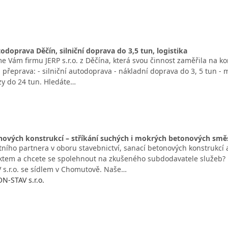
odoprava Děčín, silniční doprava do 3,5 tun, logistika
e Vám firmu JERP s.r.o. z Děčína, která svou činnost zaměřila na k
přeprava: - silniční autodoprava - nákladní doprava do 3, 5 tun - me
y do 24 tun. Hledáte…
nových konstrukcí – stříkání suchých i mokrých betonových smě
tního partnera v oboru stavebnictví, sanací betonových konstrukcí 
ktem a chcete se spolehnout na zkušeného subdodavatele služeb? 
s.r.o. se sídlem v Chomutově. Naše…
-STAV s.r.o.