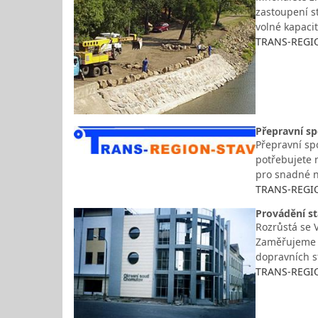
zastoupení s
volné kapaci
TRANS-REGION
Přepravní s
Přepravní sp
potřebujete n
pro snadné 
TRANS-REGION
Provádění s
Rozrůstá se 
Zaměřujeme s
dopravních s
TRANS-REGION