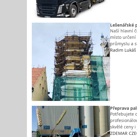
Lešenářské p
Naší hlavní 
místo určení
průmyslu a st
Radim Lukáš 
Přeprava pal
Potřebujete 
profesionálo
skvělé ceny i
ZDEMAR CZECH