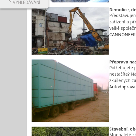
VYHLEDÁVÁNÍ
Demolice, de
Představujem
zařízení a p
velké společn
CANNONEER g
Přeprava nad
Potřebujete 
nestačíte? N
zkušených za
Autodoprava 
Stavební, o
Mnohaleté zk