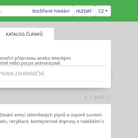
Rozšířené hledání
CZ
KATALOG ČLÁNKŮ
námořní přepravou anebo leteckými
delně nebo pouze jednorázově.
PRAVA ZAHRANIČNÍ
1
2
další >>
žování emisí skleníkových plynů a úsporě surovin.
adu, recyklace, kontejnerové dopravy a nakládání s