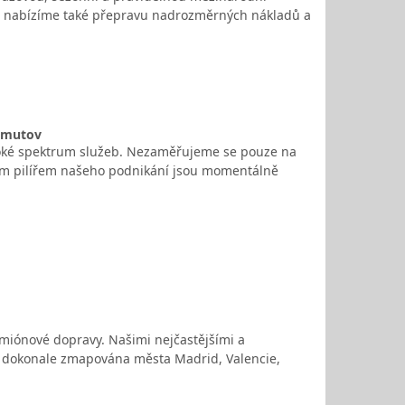
ti nabízíme také přepravu nadrozměrných nákladů a
homutov
roké spektrum služeb. Nezaměřujeme se pouze na
jním pilířem našeho podnikání jsou momentálně
amiónové dopravy. Našimi nejčastějšími a
e dokonale zmapována města Madrid, Valencie,