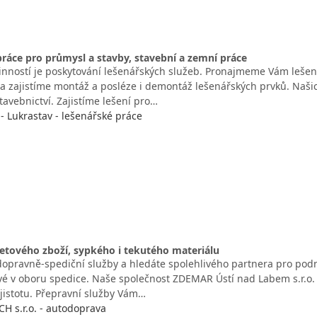
ráce pro průmysl a stavby, stavební a zemní práce
činností je poskytování lešenářských služeb. Pronajmeme Vám leše
 a zajistíme montáž a posléze i demontáž lešenářských prvků. Našic
avebnictví. Zajistíme lešení pro…
- Lukrastav - lešenářské práce
etového zboží, sypkého i tekutého materiálu
dopravně-spediční služby a hledáte spolehlivého partnera pro podni
vé v oboru spedice. Naše společnost ZDEMAR Ústí nad Labem s.r.o. V
 jistotu. Přepravní služby Vám…
 s.r.o. - autodoprava