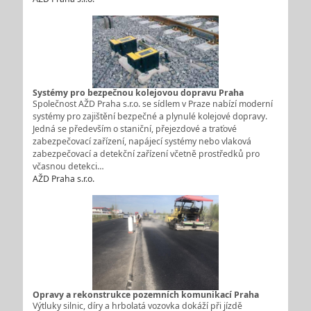
Systémy pro bezpečnou kolejovou dopravu Praha
Společnost AŽD Praha s.r.o. se sídlem v Praze nabízí moderní
systémy pro zajištění bezpečné a plynulé kolejové dopravy.
Jedná se především o staniční, přejezdové a traťové
zabezpečovací zařízení, napájecí systémy nebo vlaková
zabezpečovací a detekční zařízení včetně prostředků pro
včasnou detekci…
AŽD Praha s.r.o.
Opravy a rekonstrukce pozemních komunikací Praha
Výtluky silnic, díry a hrbolatá vozovka dokáží při jízdě