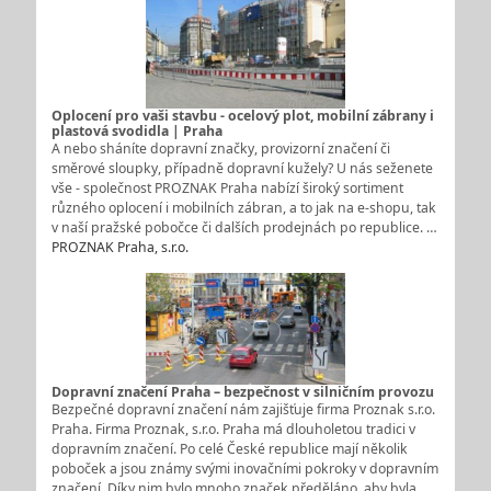
Oplocení pro vaši stavbu - ocelový plot, mobilní zábrany i
plastová svodidla | Praha
A nebo sháníte dopravní značky, provizorní značení či
směrové sloupky, případně dopravní kužely? U nás seženete
vše - společnost PROZNAK Praha nabízí široký sortiment
různého oplocení i mobilních zábran, a to jak na e-shopu, tak
v naší pražské pobočce či dalších prodejnách po republice. …
PROZNAK Praha, s.r.o.
Dopravní značení Praha – bezpečnost v silničním provozu
Bezpečné dopravní značení nám zajišťuje firma Proznak s.r.o.
Praha. Firma Proznak, s.r.o. Praha má dlouholetou tradici v
dopravním značení. Po celé České republice mají několik
poboček a jsou známy svými inovačními pokroky v dopravním
značení. Díky nim bylo mnoho značek předěláno, aby byla…