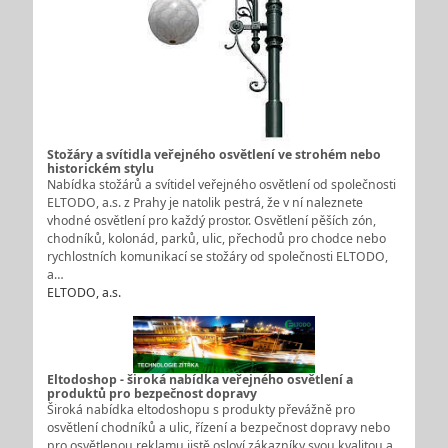
Stožáry a svítidla veřejného osvětlení ve strohém nebo
historickém stylu
Nabídka stožárů a svítidel veřejného osvětlení od společnosti
ELTODO, a.s. z Prahy je natolik pestrá, že v ní naleznete
vhodné osvětlení pro každý prostor. Osvětlení pěších zón,
chodníků, kolonád, parků, ulic, přechodů pro chodce nebo
rychlostních komunikací se stožáry od společnosti ELTODO,
a…
ELTODO, a.s.
Eltodoshop - široká nabídka veřejného osvětlení a
produktů pro bezpečnost dopravy
Široká nabídka eltodoshopu s produkty převážně pro
osvětlení chodníků a ulic, řízení a bezpečnost dopravy nebo
pro osvětlenou reklamu jistě osloví zákazníky svou kvalitou a