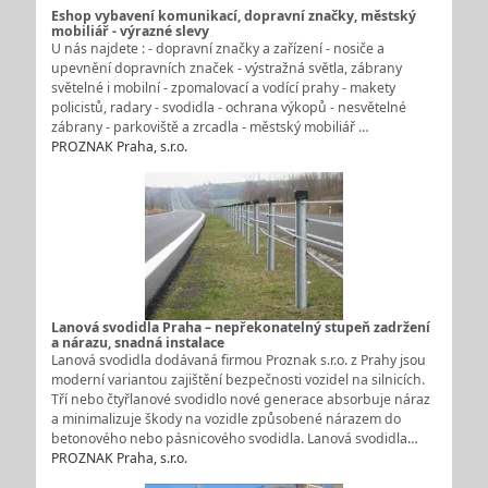
Eshop vybavení komunikací, dopravní značky, městský
mobiliář - výrazné slevy
U nás najdete : - dopravní značky a zařízení - nosiče a
upevnění dopravních značek - výstražná světla, zábrany
světelné i mobilní - zpomalovací a vodící prahy - makety
policistů, radary - svodidla - ochrana výkopů - nesvětelné
zábrany - parkoviště a zrcadla - městský mobiliář …
PROZNAK Praha, s.r.o.
Lanová svodidla Praha – nepřekonatelný stupeň zadržení
a nárazu, snadná instalace
Lanová svodidla dodávaná firmou Proznak s.r.o. z Prahy jsou
moderní variantou zajištění bezpečnosti vozidel na silnicích.
Tří nebo čtyřlanové svodidlo nové generace absorbuje náraz
a minimalizuje škody na vozidle způsobené nárazem do
betonového nebo pásnicového svodidla. Lanová svodidla…
PROZNAK Praha, s.r.o.