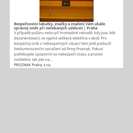
Bezpečnostní tabulky, značky a značení Vám ukáže
správný směr při nečekaných událostí | Praha
V případě požáru nebo při hromadné nehodě, kdy jsou lidé
dezorientovaní, se vypíná veškerá elektřina v okolí. Pro
bezpečný únik z nebezpečných situací Vám jistě poslouží
fotoluminiscenční označení od firmy Proznak. Pokud
potřebujete upozornit na nebezpečí úrazu a prostor
zviditelnit, tak jste na…
PROZNAK Praha, s.r.o.
Pronájem a instalace provizorních dopravních značek a
dopravního značení Praha
Pronajímáme dopravní značky a značení vlastní výroby.
Sortimnet zahrnuje provizorní dopravní značení a zařízení,
dopravní značky a tabule s úchytem, zakrývací, protiskluzové
a výstražné pásky, podstavec pro dopravní značení, soupravy