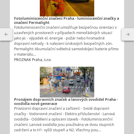
Fotoluminiscenční značení Praha - luminiscenční značky a
značení Permalight
Fotoluminiscenční značení umožňuje bezpečnou orientaci v
uzavřených prostorech v případech mimořádných situací
jako je: - výpadek el. energie - požár nebo hromadné
dopravní nehody - k nalezení únikových bezpečných zón.
Permalight: Akumulační světelná samodobíjecí baterie přímo
v materiálu…
PROZNAK Praha, s.r.o.
Pronájem dopravních značek a lanových svodidel Praha -
svodidla nové generace
Provizorní dopravní značení a zařízení: - Svislé dopravní
značky - Vodorovné značení - Elektro příslušenství - Lanová
svodidla - Oddělení a oplocení staveb - Fotoluminiscenční
značení. Lanová svodidla jsou používána ve dvou stupních
zadržení a to H1- vyšší stupeň a N2. Všechny jsou…