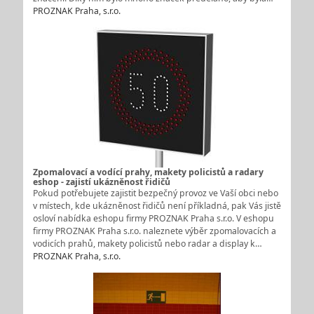
PROZNAK Praha, s.r.o.
Zpomalovací a vodící prahy, makety policistů a radary
eshop - zajistí ukázněnost řidičů
Pokud potřebujete zajistit bezpečný provoz ve Vaší obci nebo
v místech, kde ukázněnost řidičů není příkladná, pak Vás jistě
osloví nabídka eshopu firmy PROZNAK Praha s.r.o. V eshopu
firmy PROZNAK Praha s.r.o. naleznete výběr zpomalovacích a
vodicích prahů, makety policistů nebo radar a display k…
PROZNAK Praha, s.r.o.