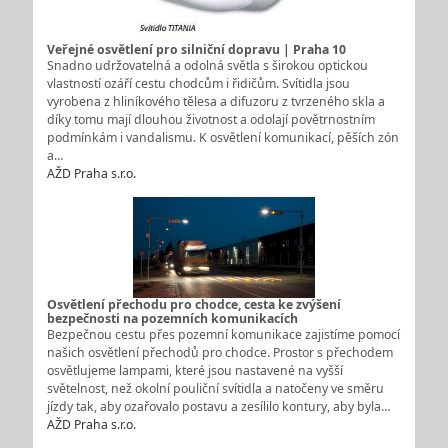
Veřejné osvětlení pro silniční dopravu | Praha 10
Snadno udržovatelná a odolná světla s širokou optickou
vlastností ozáří cestu chodcům i řidičům. Svítidla jsou
vyrobena z hliníkového tělesa a difuzoru z tvrzeného skla a
díky tomu mají dlouhou životnost a odolají povětrnostním
podmínkám i vandalismu. K osvětlení komunikací, pěších zón
a…
AŽD Praha s.r.o.
Osvětlení přechodu pro chodce, cesta ke zvýšení
bezpečnosti na pozemních komunikacích
Bezpečnou cestu přes pozemní komunikace zajistíme pomocí
našich osvětlení přechodů pro chodce. Prostor s přechodem
osvětlujeme lampami, které jsou nastavené na vyšší
světelnost, než okolní pouliční svítidla a natočeny ve směru
jízdy tak, aby ozařovalo postavu a zesílilo kontury, aby byla…
AŽD Praha s.r.o.