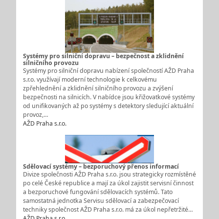
Systémy pro silniční dopravu – bezpečnost a zklidnění
silničního provozu
Systémy pro silniční dopravu nabízení společností AŽD Praha
s.r.o. využívají moderní technologie k celkovému
zpřehlednění a zklidnění silničního provozu a zvýšení
bezpečnosti na silnicích. V nabídce jsou křižovatkové systémy
od unifikovaných až po systémy s detektory sledující aktuální
provoz,…
AŽD Praha s.r.o.
Sdělovací systémy – bezporuchový přenos informací
Divize společnosti AŽD Praha s.r.o. jsou strategicky rozmístěné
po celé České republice a mají za úkol zajistit servisní činnost
a bezporuchové fungování sdělovacích systémů. Tato
samostatná jednotka Servisu sdělovací a zabezpečovací
techniky společnost AŽD Praha s.r.o. má za úkol nepřetržité…
AŽD Praha s.r.o.