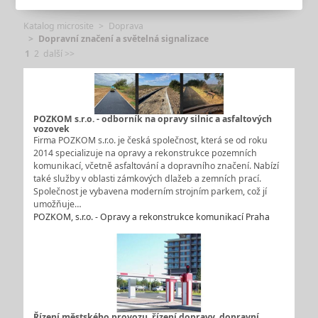
Katalog microsite
Doprava
Dopravní značení a světelná signalizace
1
2
další >>
POZKOM s.r.o. - odborník na opravy silnic a asfaltových
vozovek
Firma POZKOM s.r.o. je česká společnost, která se od roku
2014 specializuje na opravy a rekonstrukce pozemních
komunikací, včetně asfaltování a dopravního značení. Nabízí
také služby v oblasti zámkových dlažeb a zemních prací.
Společnost je vybavena moderním strojním parkem, což jí
umožňuje…
POZKOM, s.r.o. - Opravy a rekonstrukce komunikací Praha
Řízení městského provozu, řízení dopravy, dopravní