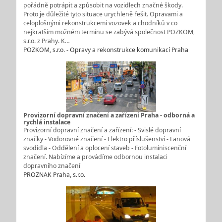
pořádně potrápit a způsobit na vozidlech značné škody.
Proto je důležité tyto situace urychleně řešit. Opravami a
celoplošnými rekonstrukcemi vozovek a chodníků v co
nejkratším možném termínu se zabývá společnost POZKOM,
s.r.o. z Prahy. K…
POZKOM, s.r.o. - Opravy a rekonstrukce komunikací Praha
Provizorní dopravní značení a zařízení Praha - odborná a
rychlá instalace
Provizorní dopravní značení a zařízení: - Svislé dopravní
značky - Vodorovné značení - Elektro příslušenství - Lanová
svodidla - Oddělení a oplocení staveb - Fotoluminiscenční
značení. Nabízíme a provádíme odbornou instalaci
dopravního značení
PROZNAK Praha, s.r.o.