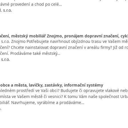
rávné provedení a chod po celé…
 s.r.o.
čení, městský mobiliář Znojmo, pronájem dopravní značení, cykl
, s.r.o. Znojmo Potřebujete navrhnout objízdnou trasu ve Vašem měs
čení? Chcete nainstalovat dopravní značení v areálu firmy? Již od
čení. Prodáváme také městský…
s.r.o.
 obce a města, lavičky, zastávky, informační systémy
ledném prostředí ve Vaši obci? Budujete či opravujete vlakové nebo
místa ve Vašem městě či vesnici? K tomu Vám naše společnost Urbani
biliář. Navrhujeme, vyrábíme a prodáváme…
.