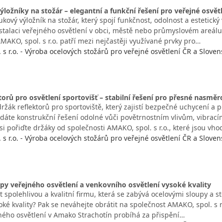
ložníky na stožár – elegantní a funkční řešení pro veřejné osvět
kový výložník na stožár, který spojí funkčnost, odolnost a estetický
nstalaci veřejného osvětlení v obci, městě nebo průmyslovém areálu
MAKO, spol. s r.o. patří mezi nejčastěji využívané prvky pro…
s r.o. - Výroba ocelových stožárů pro veřejné osvětlení ČR a Sloven
torů pro osvětlení sportovišť – stabilní řešení pro přesné nasměr
ržák reflektorů pro sportoviště, který zajistí bezpečné uchycení a
edáte konstrukční řešení odolné vůči povětrnostním vlivům, vibrac
i pořiďte držáky od společnosti AMAKO, spol. s r.o., které jsou vh
s r.o. - Výroba ocelových stožárů pro veřejné osvětlení ČR a Sloven
py veřejného osvětlení a venkovního osvětlení vysoké kvality
t spolehlivou a kvalitní firmu, která se zabývá ocelovými sloupy a s
oké kvality? Pak se neváhejte obrátit na společnost AMAKO, spol. s r
ného osvětlení v Amako Strachotín probíhá za přispění…