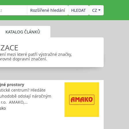
Rozšířené hledání
CZ
KATALOG ČLÁNKŮ
IZACE
ení mezi které patří výstražné značky,
orovné dopravní značení.
ejné prostory
istické centrum? Hledáte
dlouhodobě odolají náročným
s r.o. AMAKO,…
sko