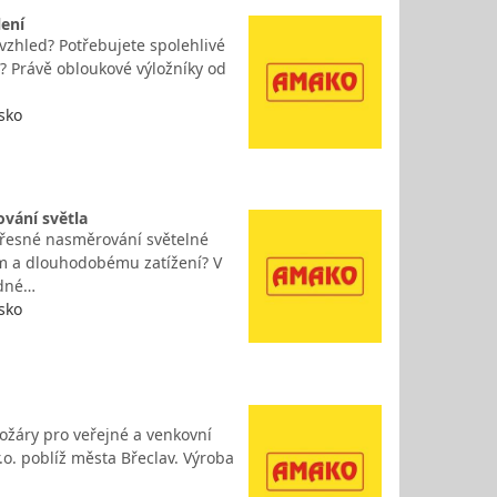
lení
 vzhled? Potřebujete spolehlivé
? Právě obloukové výložníky od
sko
ování světla
 přesné nasměrování světelné
ím a dlouhodobému zatížení? V
odné…
sko
tožáry pro veřejné a venkovní
.o. poblíž města Břeclav. Výroba