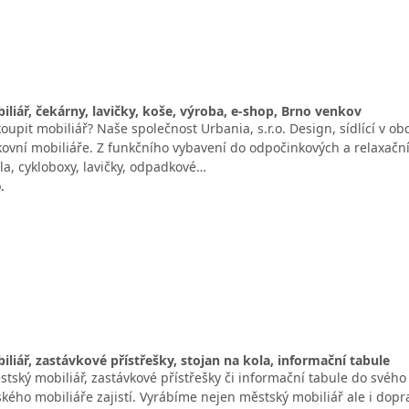
liář, čekárny, lavičky, koše, výroba, e-shop, Brno venkov
oupit mobiliář? Naše společnost Urbania, s.r.o. Design, sídlící v o
ovní mobiliáře. Z funkčního vybavení do odpočinkových a relaxační
la, cykloboxy, lavičky, odpadkové…
.
liář, zastávkové přístřešky, stojan na kola, informační tabule
stský mobiliář, zastávkové přístřešky či informační tabule do svéh
kého mobiliáře zajistí. Vyrábíme nejen městský mobiliář ale i dopr