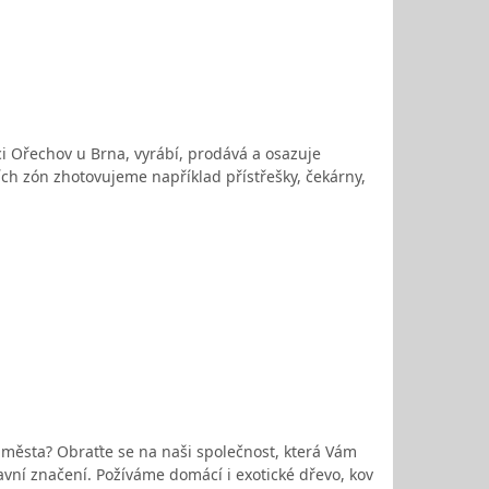
bci Ořechov u Brna, vyrábí, prodává a osazuje
ch zón zhotovujeme například přístřešky, čekárny,
o města? Obraťte se na naši společnost, která Vám
avní značení. Požíváme domácí i exotické dřevo, kov