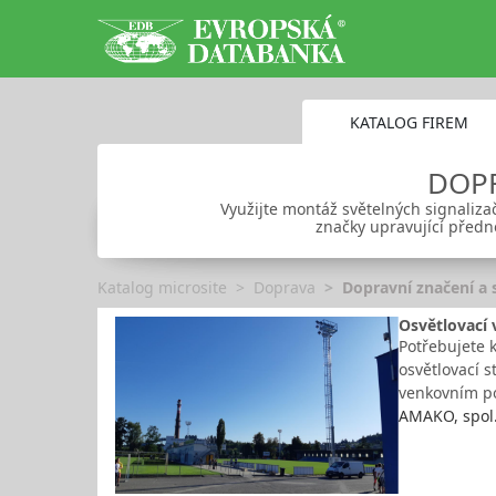
KATALOG FIREM
DOPR
Využijte montáž světelných signalizač
značky upravující předn
Katalog microsite
Doprava
Dopravní značení a 
Osvětlovací 
Potřebujete k
osvětlovací 
venkovním po
AMAKO, spol. 