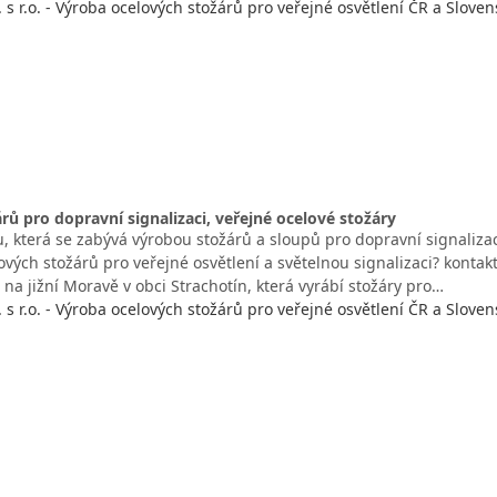
s r.o. - Výroba ocelových stožárů pro veřejné osvětlení ČR a Sloven
rů pro dopravní signalizaci, veřejné ocelové stožáry
, která se zabývá výrobou stožárů a sloupů pro dopravní signalizaci
vých stožárů pro veřejné osvětlení a světelnou signalizaci? kontak
m na jižní Moravě v obci Strachotín, která vyrábí stožáry pro…
s r.o. - Výroba ocelových stožárů pro veřejné osvětlení ČR a Sloven