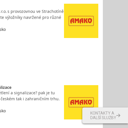
 r.o. s provozovnou ve Strachotíně
jte výložníky navržené pro různé
sko
lizace
lení a signalizace? pak je tu
a českém tak i zahraničním trhu.
sko
KONTAKTY A
DALŠÍ SLUŽBY