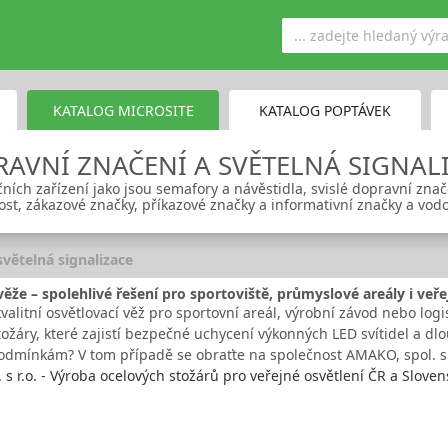
KATALOG MICROSITE
KATALOG POPTÁVEK
AVNÍ ZNAČENÍ A SVĚTELNÁ SIGNAL
ních zařízení jako jsou semafory a návěstidla, svislé dopravní znač
ost, zákazové značky, příkazové značky a informativní značky a vod
světelná signalizace
věže – spolehlivé řešení pro sportoviště, průmyslové areály i veř
valitní osvětlovací věž pro sportovní areál, výrobní závod nebo log
stožáry, které zajistí bezpečné uchycení výkonných LED svítidel a 
dmínkám? V tom případě se obraťte na společnost AMAKO, spol. 
s r.o. - Výroba ocelových stožárů pro veřejné osvětlení ČR a Sloven