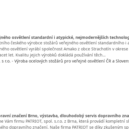
jného osvětlení standardní i atypické, nejmodernějších technolog
itního českého výrobce stožárů veřejného osvětlení standardního i a
ného osvětlení vyrábí společnost Amako z obce Strachotín v okrese B
acet let. Kvalitu jejich výrobků dokládá používání těch…
s r.o. - Výroba ocelových stožárů pro veřejné osvětlení ČR a Sloven
ravní značení Brno, výstavba, dlouhodobý servis dopravního zna
e Vám firmu PATRIOT, spol. s.r.o. z Brna, která provádí kompletní 
lného dopravního značení. Naše firma PATRIOT se díky zkušeným spe