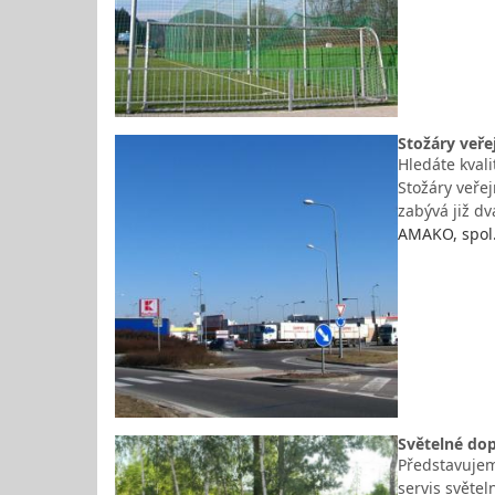
Stožáry veře
Hledáte kval
Stožáry veřej
zabývá již dv
AMAKO, spol. 
Světelné dop
Představujem
servis světe