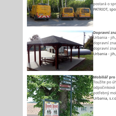
postará o sp
PATRIOT, spol.
Dopravní zna
Urbania - jih
dopravní zna
dopravní zna
Urbania - jih, 
Mobiliář pro
Toužíte po úh
odpočinková 
potřebný mo
Urbania, s.r.o