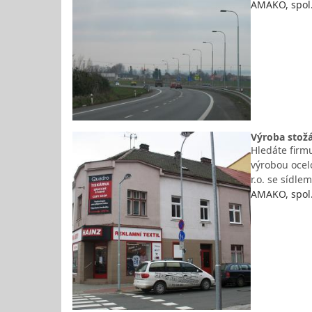
AMAKO, spol. 
Výroba stožá
Hledáte firmu
výrobou ocelo
r.o. se sídle
AMAKO, spol. 