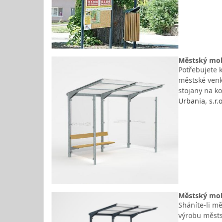
Městský mobi
Potřebujete k
městské venk
stojany na ko
Urbania, s.r.o
Městský mobi
Sháníte-li mě
výrobu městs