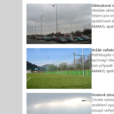
Obloukové vý
Hledáte oblou
řešení pro i
společnosti A
AMAKO, spol. 
Držák reflek
Potřebujete d
techniky? Hl
tom případě s
AMAKO, spol. 
Ocelové slou
Chcete oslovi
osvětlení vys
sloupů veřej