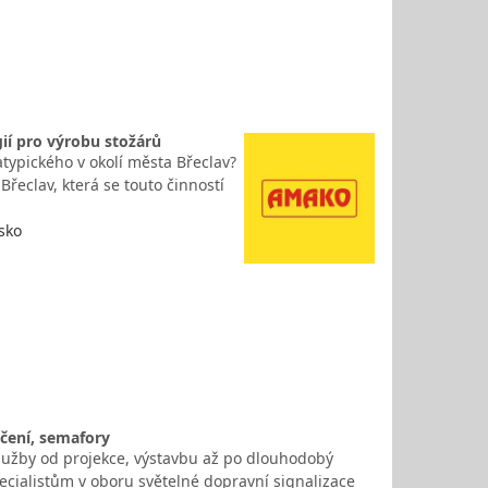
ií pro výrobu stožárů
typického v okolí města Břeclav?
řeclav, která se touto činností
sko
čení, semafory
služby od projekce, výstavbu až po dlouhodobý
cialistům v oboru světelné dopravní signalizace