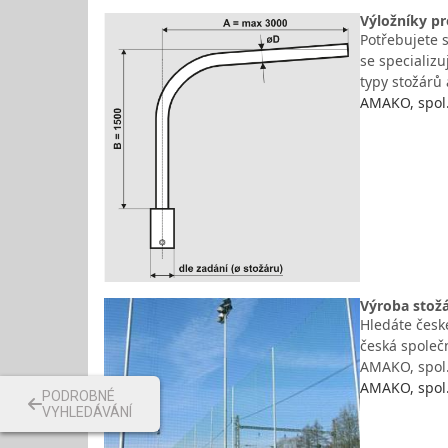
Výložníky pr
Potřebujete s
se specializ
typy stožárů
AMAKO, spol. 
Výroba stožá
Hledáte české
česká společn
AMAKO, spol.
AMAKO, spol. 
PODROBNÉ
VYHLEDÁVÁNÍ