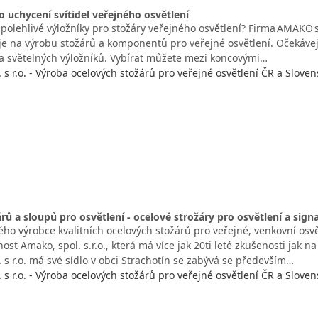
o uchycení svítidel veřejného osvětlení
polehlivé výložníky pro stožáry veřejného osvětlení? Firma AMAKO s
uje na výrobu stožárů a komponentů pro veřejné osvětlení. Očekáve
 a světelných výložníků. Vybírat můžete mezi koncovými…
s r.o. - Výroba ocelových stožárů pro veřejné osvětlení ČR a Sloven
rů a sloupů pro osvětlení - ocelové strožáry pro osvětlení a signa
ho výrobce kvalitních ocelových stožárů pro veřejné, venkovní osvět
ost Amako, spol. s.r.o., která má více jak 20ti leté zkušenosti jak n
 s r.o. má své sídlo v obci Strachotín se zabývá se především…
s r.o. - Výroba ocelových stožárů pro veřejné osvětlení ČR a Sloven