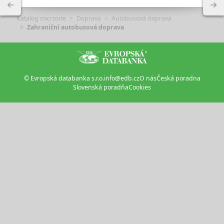
Katalog microsite
Doprava
Autobusová doprava
Zahraniční autobusová doprava
© Evropská databanka s.r.o.
info@edb.cz
O nás
Česká poradna
Slovenská poradňa
Cookies