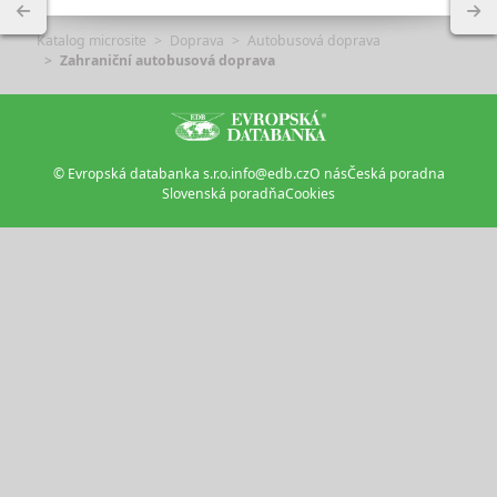
Katalog microsite
Doprava
Autobusová doprava
Zahraniční autobusová doprava
© Evropská databanka s.r.o.
info@edb.cz
O nás
Česká poradna
Slovenská poradňa
Cookies