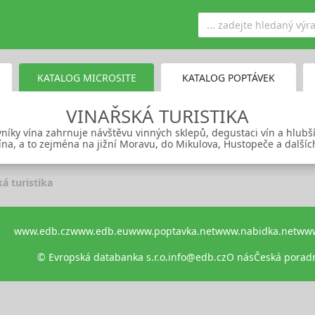
KATALOG MICROSITE
KATALOG POPTÁVEK
VINAŘSKÁ TURISTIKA
vníky vína zahrnuje návštěvu vinných sklepů, degustaci vín a hlubš
ína, a to zejména na jižní Moravu, do Mikulova, Hustopeče a dalšíc
á turistika
www.edb.cz
www.edb.eu
www.poptavka.net
www.nabidka.net
www
© Evropská databanka s.r.o.
info@edb.cz
O nás
Česká porad