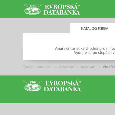
KATALOG FIREM
Vinařská turistika vhodná pro milo
Vydejte se po stopách v
Katalog microsite
Cestování a ubytování
Vinařsk