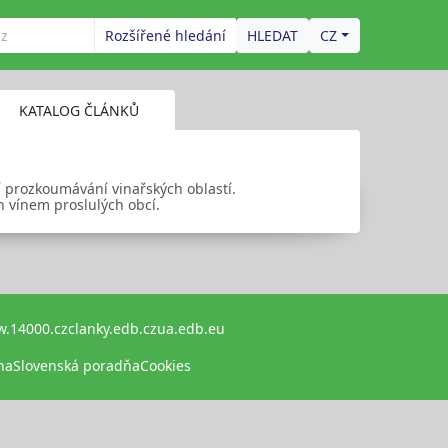
Rozšířené hledání
CZ
KATALOG ČLÁNKŮ
í prozkoumávání vinařských oblastí.
h vínem proslulých obcí.
.14000.cz
clanky.edb.cz
ua.edb.eu
na
Slovenská poradňa
Cookies