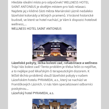
Hledáte ideální místo pro odpočinek? WELLNESS HOTEL
SAINT ANTONIUS je skvělým místem pro Vaši relaxaci.
Najdete jej v klidné části města Mariánské Lázně nedaleko
lázeňské kolonády a léčivých pramenů. V krásné historické
budově, ve které se hotel nachází, je Vám k dispozici hotelové
wellness,…
WELLNESS HOTEL SAINT ANTONIUS
Lázeňské pobyty, léčba bolesti zad, rehabilitace a wellness
Trápí Vás bolest zad? Tento problém je třeba řešit co nejdříve,
a to nejlépe pod lékařským či terapeutickým dozorem. K
léčbě těchto problémů slouží lázeňské pobyty v našem
Lázeňském hotelu PYRAMIDA, a.s., který se nachází ve
Františkových Lázních. U nás Vám specializovaní odborníci
poskytnou…
Lázeňský hotel PYRAMIDA, a.s.