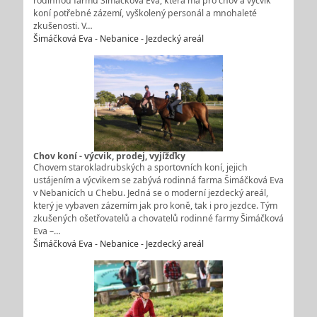
rodinnou farmu Šimáčková Eva, která má pro chov a výcvik
koní potřebné zázemí, vyškolený personál a mnohaleté
zkušenosti. V…
Šimáčková Eva - Nebanice - Jezdecký areál
Chov koní - výcvik, prodej, vyjížďky
Chovem starokladrubských a sportovních koní, jejich
ustájením a výcvikem se zabývá rodinná farma Šimáčková Eva
v Nebanicích u Chebu. Jedná se o moderní jezdecký areál,
který je vybaven zázemím jak pro koně, tak i pro jezdce. Tým
zkušených ošetřovatelů a chovatelů rodinné farmy Šimáčková
Eva –…
Šimáčková Eva - Nebanice - Jezdecký areál