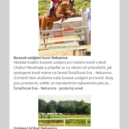
Boxové ustájení koní Nebanice
Hledáte kvalitní boxové ustájení pro Vašeho koně v okolí
Chebu? Neváhejte a přijeďte se na vlastní oči přesvědčit, jak
spokojené koně máme na farmě Šimáčková Eva – Nebanice.
Ochotně Vám ukážeme naše boxové ustájení pro koně. Boxy
jsou prostorné, světlé, se standardním vybaveném jako je…
Šimáčková Eva - Nebanice - Jezdecký areál
Ustájení hříbat Nebanice