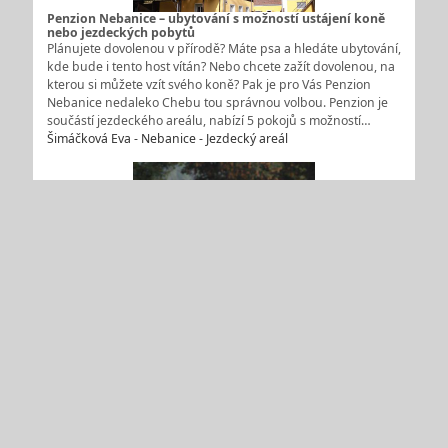
Penzion Nebanice – ubytování s možností ustájení koně
nebo jezdeckých pobytů
Plánujete dovolenou v přírodě? Máte psa a hledáte ubytování,
kde bude i tento host vítán? Nebo chcete zažít dovolenou, na
kterou si můžete vzít svého koně? Pak je pro Vás Penzion
Nebanice nedaleko Chebu tou správnou volbou. Penzion je
součástí jezdeckého areálu, nabízí 5 pokojů s možností…
Šimáčková Eva - Nebanice - Jezdecký areál
Výcvik jezdců Nebanice
Láká Vás jízda na koni? Chcete si splnit sen a naučit se
jezdeckému umění? Pak se svěřte do rukou trenérů na farmě