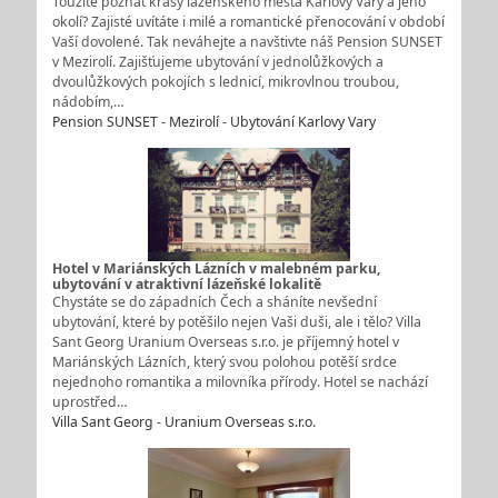
Toužíte poznat krásy lázeňského města Karlovy Vary a jeho
okolí? Zajisté uvítáte i milé a romantické přenocování v období
Vaší dovolené. Tak neváhejte a navštivte náš Pension SUNSET
v Mezirolí. Zajišťujeme ubytování v jednolůžkových a
dvoulůžkových pokojích s lednicí, mikrovlnou troubou,
nádobím,…
Pension SUNSET - Mezirolí - Ubytování Karlovy Vary
Hotel v Mariánských Lázních v malebném parku,
ubytování v atraktivní lázeňské lokalitě
Chystáte se do západních Čech a sháníte nevšední
ubytování, které by potěšilo nejen Vaši duši, ale i tělo? Villa
Sant Georg Uranium Overseas s.r.o. je příjemný hotel v
Mariánských Lázních, který svou polohou potěší srdce
nejednoho romantika a milovníka přírody. Hotel se nachází
uprostřed…
Villa Sant Georg - Uranium Overseas s.r.o.