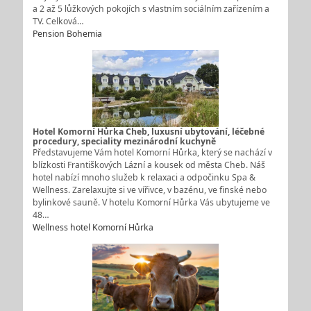
a 2 až 5 lůžkových pokojích s vlastním sociálním zařízením a
TV. Celková…
Pension Bohemia
Hotel Komorní Hůrka Cheb, luxusní ubytování, léčebné
procedury, speciality mezinárodní kuchyně
Představujeme Vám hotel Komorní Hůrka, který se nachází v
blízkosti Františkových Lázní a kousek od města Cheb. Náš
hotel nabízí mnoho služeb k relaxaci a odpočinku Spa &
Wellness. Zarelaxujte si ve vířivce, v bazénu, ve finské nebo
bylinkové sauně. V hotelu Komorní Hůrka Vás ubytujeme ve
48…
Wellness hotel Komorní Hůrka