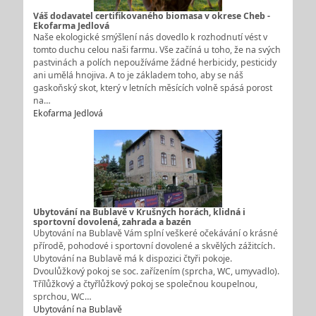
Váš dodavatel certifikovaného biomasa v okrese Cheb -
Ekofarma Jedlová
Naše ekologické smýšlení nás dovedlo k rozhodnutí vést v
tomto duchu celou naši farmu. Vše začíná u toho, že na svých
pastvinách a polích nepoužíváme žádné herbicidy, pesticidy
ani umělá hnojiva. A to je základem toho, aby se náš
gaskoňský skot, který v letních měsících volně spásá porost
na…
Ekofarma Jedlová
Ubytování na Bublavě v Krušných horách, klidná i
sportovní dovolená, zahrada a bazén
Ubytování na Bublavě Vám splní veškeré očekávání o krásné
přírodě, pohodové i sportovní dovolené a skvělých zážitcích.
Ubytování na Bublavě má k dispozici čtyři pokoje.
Dvoulůžkový pokoj se soc. zařízením (sprcha, WC, umyvadlo).
Třílůžkový a čtyřlůžkový pokoj se společnou koupelnou,
sprchou, WC…
Ubytování na Bublavě