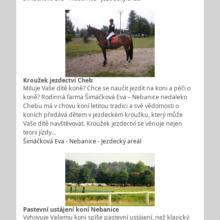
Kroužek jezdectví Cheb
Miluje Vaše dítě koně? Chce se naučit jezdit na koni a péči o
koně? Rodinná farma Šimáčková Eva – Nebanice nedaleko
Chebu má v chovu koní letitou tradici a své vědomosti o
koních předává dětem v jezdeckém kroužku, který může
Vaše dítě navštěvovat. Kroužek jezdectví se věnuje nejen
teorii jízdy…
Šimáčková Eva - Nebanice - Jezdecký areál
Pastevní ustájení koní Nebanice
Vyhovuje Vašemu koni spíše pastevní ustájení, než klasický