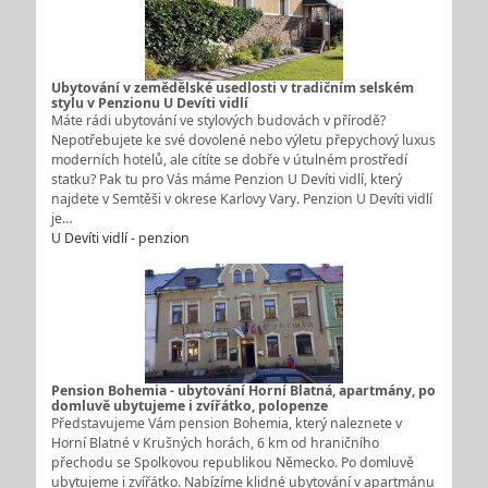
Ubytování v zemědělské usedlosti v tradičním selském
stylu v Penzionu U Devíti vidlí
Máte rádi ubytování ve stylových budovách v přírodě?
Nepotřebujete ke své dovolené nebo výletu přepychový luxus
moderních hotelů, ale cítíte se dobře v útulném prostředí
statku? Pak tu pro Vás máme Penzion U Devíti vidlí, který
najdete v Semtěši v okrese Karlovy Vary. Penzion U Devíti vidlí
je…
U Devíti vidlí - penzion
Pension Bohemia - ubytování Horní Blatná, apartmány, po
domluvě ubytujeme i zvířátko, polopenze
Představujeme Vám pension Bohemia, který naleznete v
Horní Blatné v Krušných horách, 6 km od hraničního
přechodu se Spolkovou republikou Německo. Po domluvě
ubytujeme i zvířátko. Nabízíme klidné ubytování v apartmánu