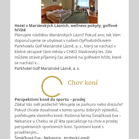
Hotel v Mariánských Lázních, wellness pobyty, golfové
hřiště
Plánujete návštěvu Mariánských Lázní? Pokud ano, tak Vám
doporučujeme se ubytovat v našem čtyřhvězdičkovém
Parkhotelu Golf Mariánské Lázně, a. s., který se nachází v
klidné okrajové části města v CHKO Slavkovský les. Zde
můžete strávit příjemný čas aktivně na golfovém hřišti, které
se nachází v…
Parkhotel Golf Mariánské Lázně, a. s.
Perspektivní koně do sportu – prodej
Zlákal Vás svět jezdectví? Věnujete se parkuru nebo drezuře?
Pokud chcete dosahovat v tomto sportu dobrých výsledků,
potřebujete vlastního koně. Rodinná farma Šimáčková Eva –
Nebanice u Chebu se již léta specializuje na chov a prodej
perspektivních sportovních koní. Sportovní koně s
prověřeným…
Šimáčková Eva - Nebanice - Jezdecký areál