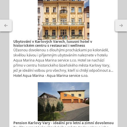
Ubytování v Karlových Varech, luxusní hotel v
historickém centru s restaurací i wellness
Úžasnou dovolenou s dlouhými procházkami po kolonádě,
skvělou kávou i příjemným ubytováním naleznete v hotelu
Aqua Marina Aqua Marina service s.r.o. Hotel se nachází
přímo v centru historického lázeňského města Karlovy Vary,
jež je ideální volbou pro všechny, kteří si chtějí odpočinout a…
Hotel Aqua Marina - Aqua Marina service s.r.o.
Pension Karlovy Vary - ideální pro letní a zimní dovolenou