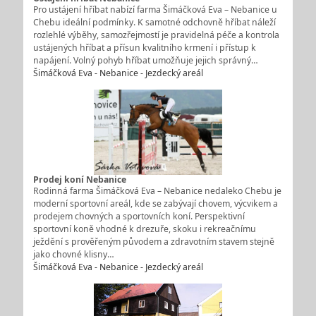
Pro ustájení hříbat nabízí farma Šimáčková Eva – Nebanice u
Chebu ideální podmínky. K samotné odchovně hříbat náleží
rozlehlé výběhy, samozřejmostí je pravidelná péče a kontrola
ustájených hříbat a přísun kvalitního krmení i přístup k
napájení. Volný pohyb hříbat umožňuje jejich správný…
Šimáčková Eva - Nebanice - Jezdecký areál
Prodej koní Nebanice
Rodinná farma Šimáčková Eva – Nebanice nedaleko Chebu je
moderní sportovní areál, kde se zabývají chovem, výcvikem a
prodejem chovných a sportovních koní. Perspektivní
sportovní koně vhodné k drezuře, skoku i rekreačnímu
ježdění s prověřeným původem a zdravotním stavem stejně
jako chovné klisny…
Šimáčková Eva - Nebanice - Jezdecký areál