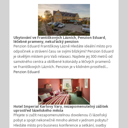
Ubytování ve Františkových Lázních, Penzion Eduard,
léčebné prameny, nekuřácký penzion
Penzion Eduard Františkovy Lázně Hledáte ideální místo pro
odpočinek a strávení času se svými blízkými? Penzion Eduard
je skvělým místem pro Vaši relaxaci. Najdete jej 300 metrů od
samotného centra a oblíbené kolonády a léčivých pramenů
ve Františkových Lázních. Penzion je v klidném prostředí…
Penzion Eduard
Hotel Imperial Karlovy Vary, nezapomenutelný zážitek
uprostřed lázeňského města
Přejete si zažít nezapomenutelnou dovolenou či lázeňský
pobyt a spojit nekonečně mnoho aktivit v jednom pobytu?
Hledáte místo pro business konference a setkání, svatby