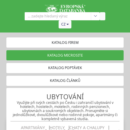
CZ
KATALOG FIREM
KATALOG MICROSITE
KATALOG POPTÁVEK
KATALOG ČLÁNKŮ
UBYTOVÁNÍ
Využijte při svých cestách po Česku i zahraničí ubytování v
hotelech, hostelech, motelech, rodinných penzionech,
ubytovnách a soukromých objektech. Pronajměte si
jednolůžkové, dvoulůžkové nebo rodinné pokoje, apartmány či
kompletně vybavená studia.
APARTMÁNY
HOTELY
CHATY A CHALUPY