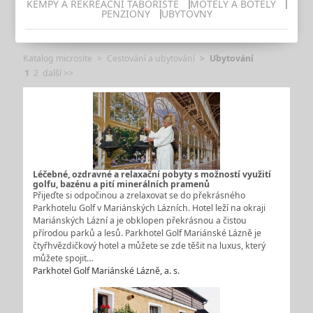
KEMPY A REKREAČNÍ TÁBOŘIŠTĚ
MOTELY A BOTELY
PENZIONY
UBYTOVNY
Katalog microsite
Cestování a ubytování
Ubytování
1
2
další >>
Léčebné, ozdravné a relaxační pobyty s možností využití
golfu, bazénu a pití minerálních pramenů
Přijeďte si odpočinou a zrelaxovat se do překrásného
Parkhotelu Golf v Mariánských Lázních. Hotel leží na okraji
Mariánských Lázní a je obklopen překrásnou a čistou
přírodou parků a lesů. Parkhotel Golf Mariánské Lázně je
čtyřhvězdičkový hotel a můžete se zde těšit na luxus, který
můžete spojit…
Parkhotel Golf Mariánské Lázně, a. s.