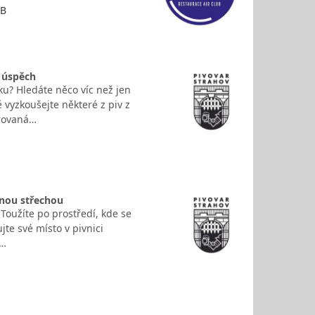
UB
í úspěch
u? Hledáte něco víc než jen
 vyzkoušejte některé z piv z
trovaná…
dnou střechou
 Toužíte po prostředí, kde se
jte své místo v pivnici
í…