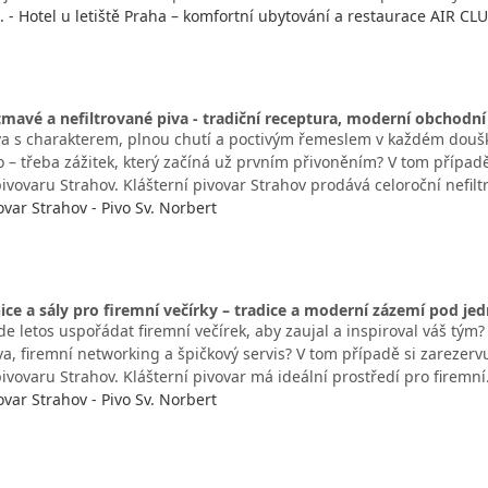
o. - Hotel u letiště Praha – komfortní ubytování a restaurace AIR CL
mavé a nefiltrované piva - tradiční receptura, moderní obchodn
va s charakterem, plnou chutí a poctivým řemeslem v každém doušk
 – třeba zážitek, který začíná už prvním přivoněním? V tom případě
ivovaru Strahov. Klášterní pivovar Strahov prodává celoroční nefil
ovar Strahov - Pivo Sv. Norbert
nice a sály pro firemní večírky – tradice a moderní zázemí pod je
de letos uspořádat firemní večírek, aby zaujal a inspiroval váš tým?
a, firemní networking a špičkový servis? V tom případě si zarezervu
ivovaru Strahov. Klášterní pivovar má ideální prostředí pro firemn
ovar Strahov - Pivo Sv. Norbert