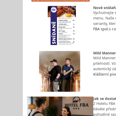
Nové snídaňo
Vychutnejte 
menu. Naše n
varianty, kt
FBA spol.s r.
Mild Mannere
Mild Mannered
pitelností. V
autentický z
Klášterní piv
Jak se dostat
Z Hotelu FBA
dáváte předn
pohodlné spo