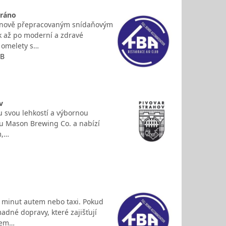
 ráno
ím nově přepracovaným snídaňovým
ek až po moderní a zdravé
í omelety s…
UB
v
bu svou lehkostí a výbornou
aru Mason Brewing Co. a nabízí
m,…
ka minut autem nebo taxi. Pokud
dné dopravy, které zajišťují
ěrem…