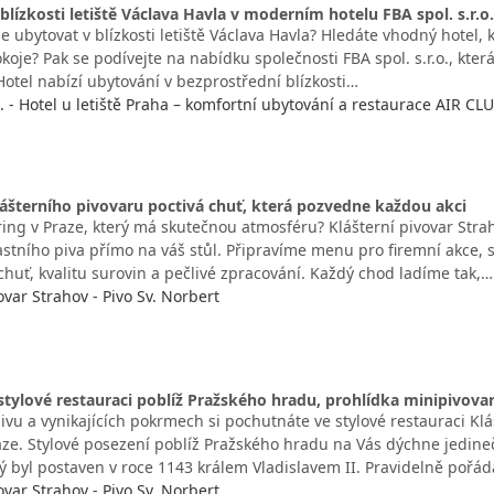
blízkosti letiště Václava Havla v moderním hotelu FBA spol. s.r.o.
e ubytovat v blízkosti letiště Václava Havla? Hledáte vhodný hotel,
oje? Pak se podívejte na nabídku společnosti FBA spol. s.r.o., která
Hotel nabízí ubytování v bezprostřední blízkosti…
o. - Hotel u letiště Praha – komfortní ubytování a restaurace AIR CL
lášterního pivovaru poctivá chuť, která pozvedne každou akci
ing v Praze, který má skutečnou atmosféru? Klášterní pivovar Strah
astního piva přímo na váš stůl. Připravíme menu pro firemní akce, s
huť, kvalitu surovin a pečlivé zpracování. Každý chod ladíme tak,…
ovar Strahov - Pivo Sv. Norbert
stylové restauraci poblíž Pražského hradu, prohlídka minipivova
vu a vynikajících pokrmech si pochutnáte ve stylové restauraci Klá
aze. Stylové posezení poblíž Pražského hradu na Vás dýchne jedi
erý byl postaven v roce 1143 králem Vladislavem II. Pravidelně poř
ovar Strahov - Pivo Sv. Norbert