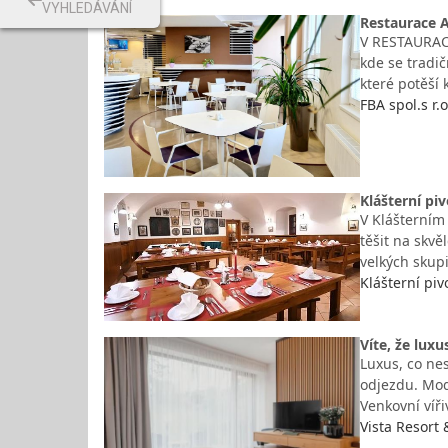
VYHLEDÁVÁNÍ
Restaurace A
V RESTAURACI
kde se tradi
které potěší
FBA spol.s r.
Klášterní pi
V Klášterním
těšit na skv
velkých skup
Klášterní piv
Víte, že lux
Luxus, co nes
odjezdu. Mode
Venkovní víř
Vista Resort 