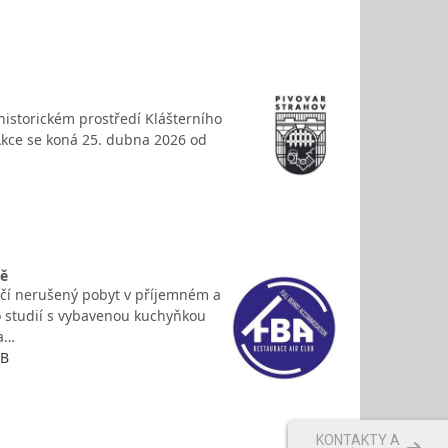
 historickém prostředí Klášterního
 Akce se koná 25. dubna 2026 od
tě
čí nerušený pobyt v příjemném a
o studií s vybavenou kuchyňkou
ka…
UB
KONTAKTY A