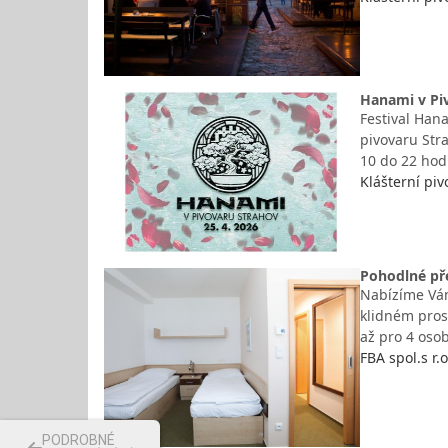
Hanami v Piv
Festival Hana
pivovaru Stra
10 do 22 hod
Klášterní piv
Pohodlné pře
Nabízíme Vám
klidném pros
až pro 4 osob
FBA spol.s r.
PODROBNÉ