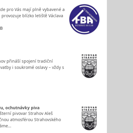
 kde pro Vás mají plně vybavené a
 provozuje blízko letiště Václava
UB
ov přináší spojení tradiční
vatby i soukromé oslavy – vždy s
ru, ochutnávky piva
šterní pivovar Strahov Aleš
nečnou atmosférou Strahovského
ádáme…