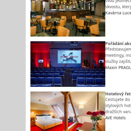
svou jedineč
skvostu, kte
Kavárna Luc
Pořádání akc
Představujem
meetingy, in
služby zajišť
Maxin PRAGUE
Hotelový řet
Cestujete do
stylových ho
dražších var
AVE Hotels