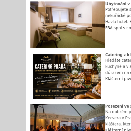
Ubytování v 
Potřebujete s
nekuřácké pok
Havla hotel. 
FBA spol.s r.
Catering z k
Hledáte cater
kuchyně a vl
důrazem na c
Klášterní piv
Posezení ve 
Na dobrém pi
Kocvera v Pr
kláštera, kt
Klášterní piv