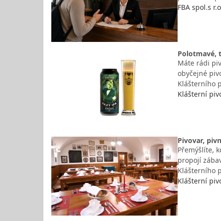
FBA spol.s r.
Polotmavé, t
Máte rádi pi
obyčejné pivo
Klášterního p
Klášterní piv
Pivovar, piv
Přemýšlíte, k
propojí zábav
Klášterního p
Klášterní piv