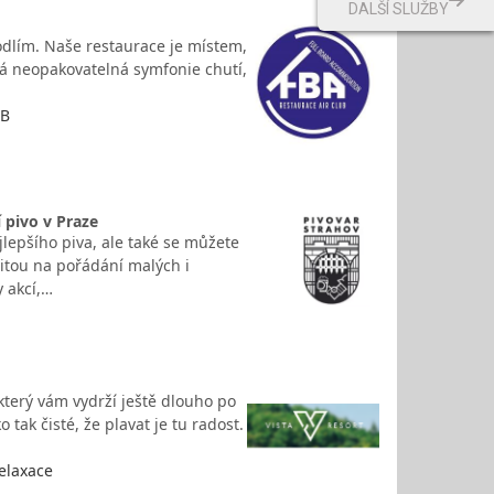
DALŠÍ SLUŽBY
odlím. Naše restaurace je místem,
ká neopakovatelná symfonie chutí,
UB
 pivo v Praze
lepšího piva, ale také se můžete
itou na pořádání malých i
 akcí,…
 který vám vydrží ještě dlouho po
 tak čisté, že plavat je tu radost.
relaxace