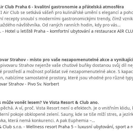
ir Club Praha 6 - kvalitní gastronomie a přátelská atmosféra
 Air Club se setkává vášeň pro kulinářské umění s elegancí a poh
ční recepty snoubí s moderními gastronomickými trendy, čímž vzni
 každého návštěvníka. Od raných ranních hodin, kdy pro vás…
o. - Hotel u letiště Praha – komfortní ubytování a restaurace AIR CL
vovar Strahov - místo pro vaše nezapomenutelné akce a vynikající
 pivovaru Strahov nejenže vaše chuťové buňky dostanou svůj díl nej
ělé prostředí a možnost pořádat své nezapomenutelné akce. S kapac
in, nabízíme samostatné prostory, které jsou vhodné pro různé typy
ovar Strahov - Pivo Sv. Norbert
us může vonět lesem? Ve Vista Resort & Club ano.
pěchá. A ví, proč. Vista Resort není o efektech. Je o vnitřním klidu,
rní pokoje obklopené zelení. Sauny, kde se tiše mlží stres, a jezírko
ivka, která nemá konkurenci. A pak Euphemia –…
& Club s.r.o. - Wellness resort Praha 5 – luxusní ubytování, sport a 