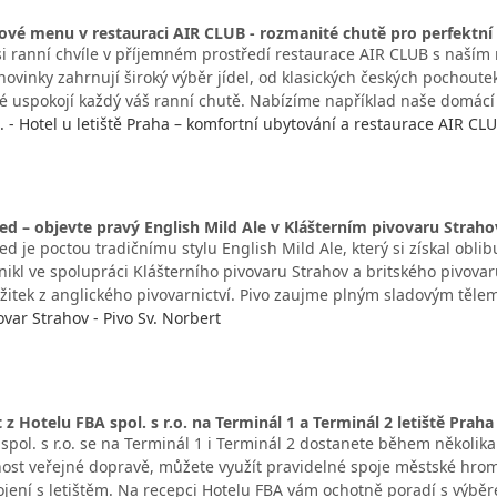
vé menu v restauraci AIR CLUB - rozmanité chutě pro perfektní
si ranní chvíle v příjemném prostředí restaurace AIR CLUB s naš
ovinky zahrnují široký výběr jídel, od klasických českých pochout
eré uspokojí každý váš ranní chutě. Nabízíme například naše domác
o. - Hotel u letiště Praha – komfortní ubytování a restaurace AIR CL
d – objevte pravý English Mild Ale v Klášterním pivovaru Straho
 je poctou tradičnímu stylu English Mild Ale, který si získal obli
znikl ve spolupráci Klášterního pivovaru Strahov a britského pivov
ážitek z anglického pivovarnictví. Pivo zaujme plným sladovým těle
ovar Strahov - Pivo Sv. Norbert
 z Hotelu FBA spol. s r.o. na Terminál 1 a Terminál 2 letiště Praha
 spol. s r.o. se na Terminál 1 i Terminál 2 dostanete během několi
ost veřejné dopravě, můžete využít pravidelné spoje městské hroma
jení s letištěm. Na recepci Hotelu FBA vám ochotně poradí s výb