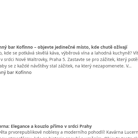
nný bar Kofínno – objevte jedinečné místo, kde chutě ožívají
, kde se potkává skvělá káva, výběrová vína a lahodná kuchyně? Vít
 srdci Nové Waltrovky, Praha 5. Zastavte se pro zážitek, který potě
 aby se z každé návštěvy stal zážitek, na který nezapomenete. V…
nný bar Kofínno
rna: Elegance a kouzlo přímo v srdci Prahy
věta prvorepublikové noblesy a moderního pohodlí! Kavárna Lucerna