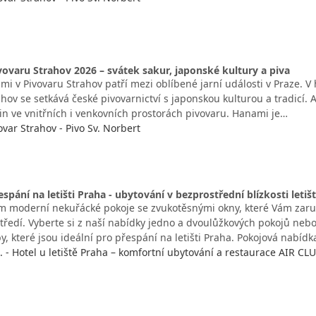
ovaru Strahov 2026 – svátek sakur, japonské kultury a piva
mi v Pivovaru Strahov patří mezi oblíbené jarní události v Praze. V
hov se setkává české pivovarnictví s japonskou kulturou a tradicí.
in ve vnitřních i venkovních prostorách pivovaru. Hanami je…
ovar Strahov - Pivo Sv. Norbert
spání na letišti Praha - ubytování v bezprostřední blízkosti letiš
 moderní nekuřácké pokoje se zvukotěsnými okny, které Vám zaru
tředí. Vyberte si z naší nabídky jedno a dvoulůžkových pokojů neb
y, které jsou ideální pro přespání na letišti Praha. Pokojová nabíd
o. - Hotel u letiště Praha – komfortní ubytování a restaurace AIR CL