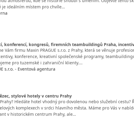
nou atmosférou, kde se historie snoubí s uměním. Objevte tento sk
rý je ideálním místem pro chvíle…
erna
í, konferencí, kongresů, firemních teambuildingů Praha, incenti
e Vám firmu Maxin PRAGUE s.r.o. z Prahy, která se věnuje profes
centivy, konference, kreativní společenské programy, teambuilding
ujeme pro tuzemské i zahraniční klienty.…
 s.r.o. - Eventová agentura
ězec, stylové hotely v centru Prahy
 Prahy? Hledáte hotel vhodný pro dovolenou nebo služební cestu? Ř
telových komplexech v srdci hlavního města. Máme pro Vás v nabídce
iant v historickém centrum Prahy, ale…