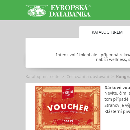
KATALOG FIREM
Intenzivní školení ale i příjemná relax
nabízí wellness, 
Katalog microsite
Cestování a ubytování
Kongre
Dárkové vou
Nevíte, čím l
tom případě 
Strahov je v
Klášterní piv