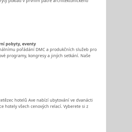
rytý poklad v prvním patře architektonického
vní pobyty, eventy
ionálnímu pořádání DMC a produkčních služeb pro
ové programy, kongresy a jiných setkání. Naše
etězec hotelů Ave nabízí ubytování ve dvanácti
 hotely všech cenových relací. Vyberete si z