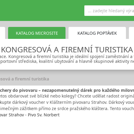
KATALOG MICROSITE
KATALOG POPTÁVEK
KONGRESOVÁ A FIREMNÍ TURISTIKA
ace. Kongresová a firemní turistika je ideální spojení zaměstnání a 
sportovní střediska, kvalitní ubytování a hlavně skupinové aktivity n
sová a firemní turistika
chery do pivovaru – nezapomenutelný dárek pro každého milovn
etos obdarovat své blízké nebo kolegy? Chcete udělat radost origin
kupte dárkový voucher v Klášterním pivovaru Strahov. Dárkový vou
ýjimečným zážitkem přímo ze srdce pražského kláštera. Tento vouc
ovar Strahov - Pivo Sv. Norbert