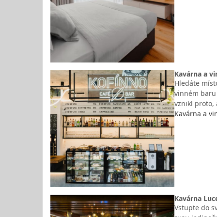
Kavárna a vi
Hledáte místo
vinném baru v
vznikl proto,
Kavárna a vi
Kavárna Luce
Vstupte do s