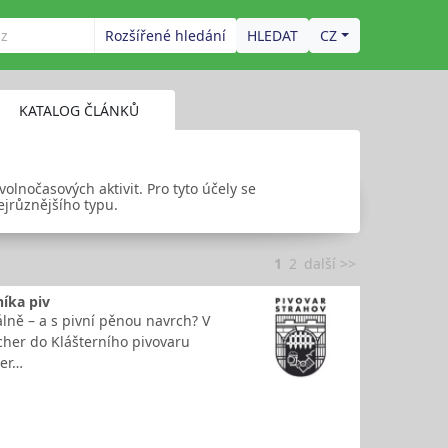
Rozšířené hledání
CZ
KATALOG ČLÁNKŮ
volnočasových aktivit. Pro tyto účely se
ejrůznějšího typu.
1
2
další >>
íka piv
álně – a s pivní pěnou navrch? V
cher do Klášterního pivovaru
her…