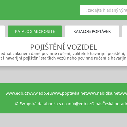
KATALOG MICROSITE
KATALOG POPTÁVEK
POJIŠTĚNÍ VOZIDEL
jednat zákonem dané povinné ručení, volitelné havarijní pojištění,
t i havarijní pojištění starších vozů nebo povinné ručení a havarijní
www.edb.cz
www.edb.eu
www.poptavka.net
www.nabidka.net
www
© Evropská databanka s.r.o.
info@edb.cz
O nás
Česká porad