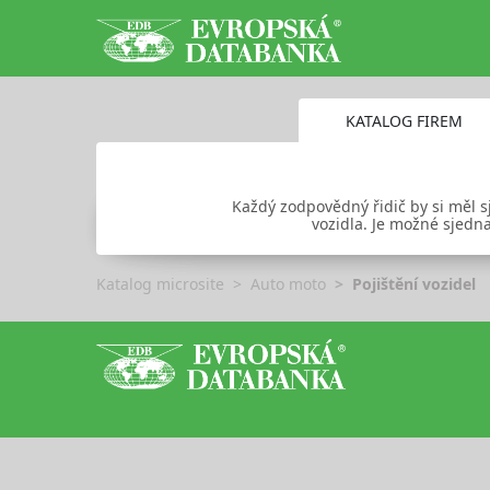
KATALOG FIREM
Každý zodpovědný řidič by si měl s
vozidla. Je možné sjedna
Katalog microsite
Auto moto
Pojištění vozidel