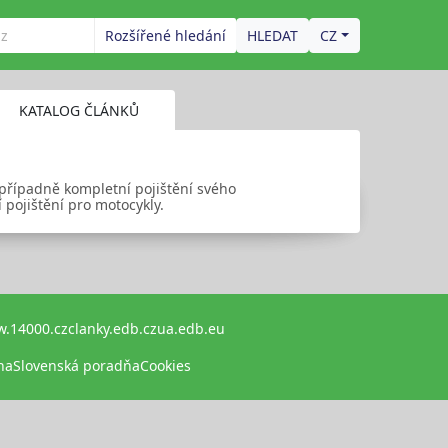
Rozšířené hledání
CZ
KATALOG ČLÁNKŮ
 případně kompletní pojištění svého
 pojištění pro motocykly.
.14000.cz
clanky.edb.cz
ua.edb.eu
na
Slovenská poradňa
Cookies