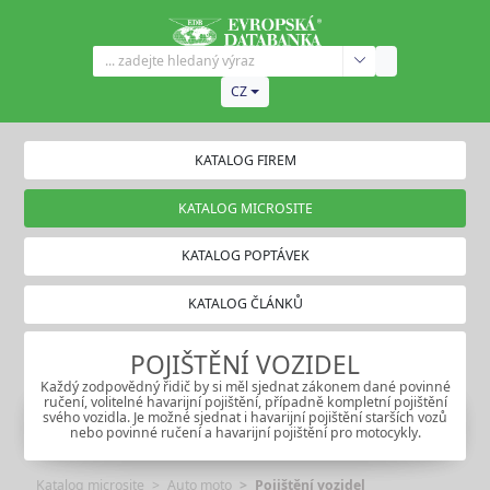
CZ
KATALOG FIREM
KATALOG MICROSITE
KATALOG POPTÁVEK
KATALOG ČLÁNKŮ
POJIŠTĚNÍ VOZIDEL
Každý zodpovědný řidič by si měl sjednat zákonem dané povinné
ručení, volitelné havarijní pojištění, případně kompletní pojištění
svého vozidla. Je možné sjednat i havarijní pojištění starších vozů
nebo povinné ručení a havarijní pojištění pro motocykly.
Katalog microsite
Auto moto
Pojištění vozidel