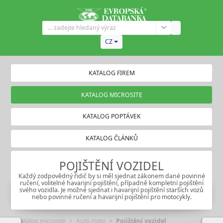
CZ
KATALOG FIREM
KATALOG MICROSITE
KATALOG POPTÁVEK
KATALOG ČLÁNKŮ
POJIŠTĚNÍ VOZIDEL
Každý zodpovědný řidič by si měl sjednat zákonem dané povinné
ručení, volitelné havarijní pojištění, případně kompletní pojištění
svého vozidla. Je možné sjednat i havarijní pojištění starších vozů
nebo povinné ručení a havarijní pojištění pro motocykly.
Katalog microsite
Auto moto
Pojištění vozidel