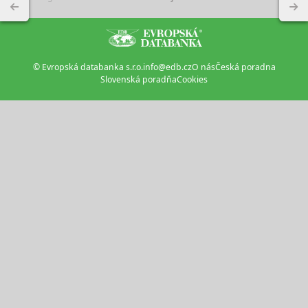
© Evropská databanka s.r.o.
info@edb.cz
O nás
Česká poradna
Slovenská poradňa
Cookies