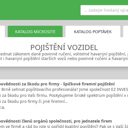
KATALOG MICROSITE
KATALOG POPTÁVEK
POJIŠTĚNÍ VOZIDEL
jednat zákonem dané povinné ručení, volitelné havarijní pojištění,
t i havarijní pojištění starších vozů nebo povinné ručení a havarijní
povědnosti za škodu pro firmy - špičkové firemní pojištění
 Brně sehnat pojišťovacího profesionála? Jsme společnost EZ INVEST,
 za škodu pro Vaši firmu. Poskytujeme široké spektrum pojištění v r
 za škodu pro firmy či jiné firemní…
.o.
povědnosti členů orgánů společnosti, pro jednatele firem
em ve firmě a rád by jste si pořídil kvalitní pojištění? Pak se s Vaší 