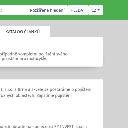
Rozšířené hledání
CZ
KATALOG ČLÁNKŮ
 případně kompletní pojištění svého
 pojištění pro motocykly.
 s.r.o. z Brna a skvěle se postaráme o pojištění
ůzných oblastech. Zajistíme pojištění
žádostí obraťte na společnost EZ INVEST, s.r.o. z