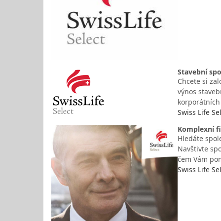
Stavební spo
Chcete si zal
výnos stavebn
korporátních 
Swiss Life Se
Komplexní fi
Hledáte spole
Navštivte spo
čem Vám po
Swiss Life Se