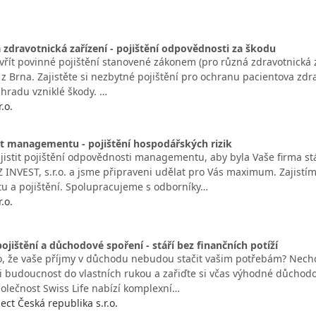
zdravotnická zařízení - pojištění odpovědnosti za škodu
vřít povinné pojištění stanovené zákonem (pro různá zdravotnická z
. z Brna. Zajistěte si nezbytné pojištění pro ochranu pacientova z
hradu vzniklé škody. …
.o.
 managementu - pojištění hospodářských rizik
ajistit pojištění odpovědnosti managementu, aby byla Vaše firma st
 INVEST, s.r.o. a jsme připraveni udělat pro Vás maximum. Zajistím
 a pojištění. Spolupracujeme s odborníky…
.o.
jištění a důchodové spoření - stáří bez finančních potíží
ho, že vaše příjmy v důchodu nebudou stačit vašim potřebám? Ne
i budoucnost do vlastních rukou a zařiďte si včas výhodné důchodov
polečnost Swiss Life nabízí komplexní…
lect Česká republika s.r.o.