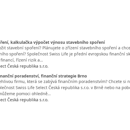
ření, kalkulačka výpočet výnosu stavebního spoření
ožit stavební spoření? Plánujete o zřízení stavebního spoření a chc
ího spoření? Společnost Swiss Life je přední evropskou finanční sk
financí, řízení rizik a…
lect Česká republika s.r.o.
nanční poradenství, finanční strategie Brno
hlivou firmu, která se zabývá finančním poradenstvím? Chcete si ne
lečnost Swiss Life Select Česká republika s.r.o. v Brně nebo na po
můžeme pomoci ohledně…
lect Česká republika s.r.o.