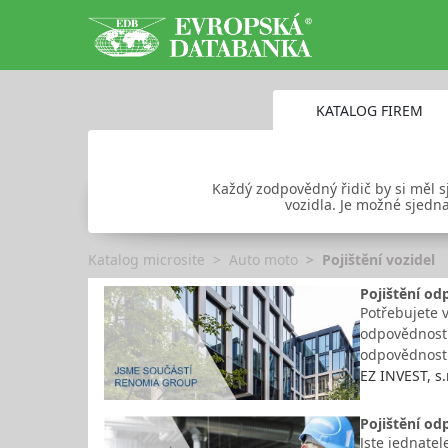
KATALOG FIREM
Každý zodpovědný řidič by si měl s
vozidla. Je možné sjedna
Katalog microsite
Auto moto
Pojištění vozidel
Pojištění od
Potřebujete v
odpovědnosti
odpovědnosti
EZ INVEST, s.r
Pojištění od
Jste jednatel