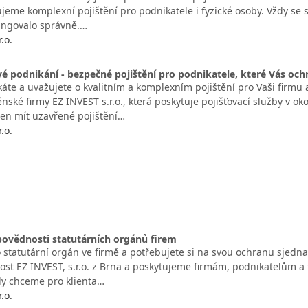
jeme komplexní pojištění pro podnikatele i fyzické osoby. Vždy se s
fungovalo správně.…
.o.
vé podnikání - bezpečné pojištění pro podnikatele, které Vás och
áte a uvažujete o kvalitním a komplexním pojištění pro Vaši firmu
ské firmy EZ INVEST s.r.o., která poskytuje pojišťovací služby v oko
en mít uzavřené pojištění…
.o.
povědnosti statutárních orgánů firem
 statutární orgán ve firmě a potřebujete si na svou ochranu sjednat 
ost EZ INVEST, s.r.o. z Brna a poskytujeme firmám, podnikatelům a
ždy chceme pro klienta…
.o.