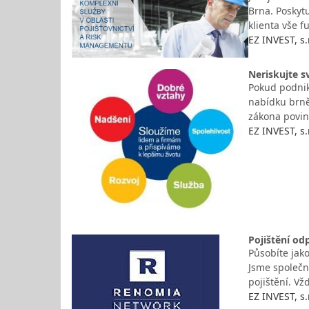
Brna. Poskytu
klienta vše 
EZ INVEST, s.r
Neriskujte s
Pokud podnik
nabídku brněn
zákona povin
EZ INVEST, s.r
Pojištění od
Působíte jako
Jsme společn
pojištění. V
EZ INVEST, s.r