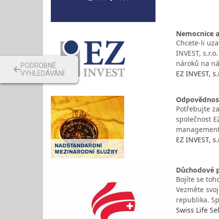
Nemocnice a 
Chcete-li uza
INVEST, s.r.o
nároků na ná
PODROBNÉ
EZ INVEST, s.r
VYHLEDÁVÁNÍ
Odpovědnost
Potřebujte z
společnost EZ
managementu
EZ INVEST, s.r
Důchodové po
Bojíte se to
Vezměte svoj
republika. S
Swiss Life Se