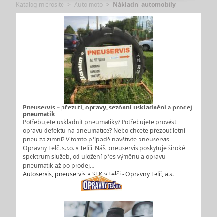
Katalog microsite
Auto moto
Nákladní automobily
Pneuservis – přezutí, opravy, sezónní uskladnění a prodej
pneumatik
Potřebujete uskladnit pneumatiky? Potřebujete provést
opravu defektu na pneumatice? Nebo chcete přezout letní
pneu za zimní? V tomto případě navštivte pneuservis
Opravny Telč. s.r.o. v Telči. Náš pneuservis poskytuje široké
spektrum služeb, od uložení přes výměnu a opravu
pneumatik až po prodej…
Autoservis, pneuservis a STK v Telči - Opravny Telč, a.s.