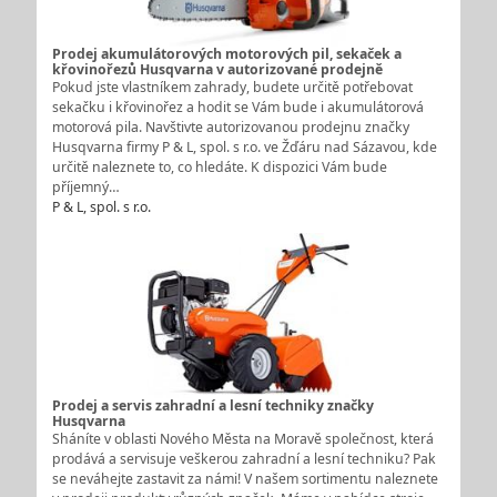
Prodej akumulátorových motorových pil, sekaček a
křovinořezů Husqvarna v autorizované prodejně
Pokud jste vlastníkem zahrady, budete určitě potřebovat
sekačku i křovinořez a hodit se Vám bude i akumulátorová
motorová pila. Navštivte autorizovanou prodejnu značky
Husqvarna firmy P & L, spol. s r.o. ve Žďáru nad Sázavou, kde
určitě naleznete to, co hledáte. K dispozici Vám bude
příjemný…
P & L, spol. s r.o.
Prodej a servis zahradní a lesní techniky značky
Husqvarna
Sháníte v oblasti Nového Města na Moravě společnost, která
prodává a servisuje veškerou zahradní a lesní techniku? Pak
se neváhejte zastavit za námi! V našem sortimentu naleznete