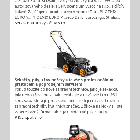
či zboží? Kupte si kvalitní vozy od značky TATRA či IVECO od
autorizovaného dealera Serviscentrum Vysočina s.r.o., sídlící v
Jihlavě. Zajišťujeme prodej nových vozidel Tatra PHOENIX
EURO VI, PHOENIX EURO V, Iveco Daily, Eurocargo, Stralis…
Serviscentrum Vysočina s.r.o.
Sekačky, pily, křovinořezy a to vše s profesionálním
přístupem a poprodejním servisem
Pokud toužíte po nové zahradní technice, jako je sekačka,
pila nebo křovinořez, pak neváhejte a navštivte firmu P&L
spol. s.r.o., která je profesionálním prodejcem v sortimentu
zahradní techniky kvalitních značek. Z široké nabídky si jistě
vybere každý. Firma nabízí jak motorové pily značky…
P & L, spol. s r.o.