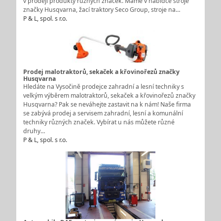
v prodeji produkty různých značek. Máme v nabídce stroje
značky Husqvarna, žací traktory Seco Group, stroje na…
P & L, spol. s r.o.
Prodej malotraktorů, sekaček a křovinořezů značky
Husqvarna
Hledáte na Vysočině prodejce zahradní a lesní techniky s
velkým výběrem malotraktorů, sekaček a křovinořezů značky
Husqvarna? Pak se neváhejte zastavit na k nám! Naše firma
se zabývá prodej a servisem zahradní, lesní a komunální
techniky různých značek. Vybírat u nás můžete různé
druhy…
P & L, spol. s r.o.