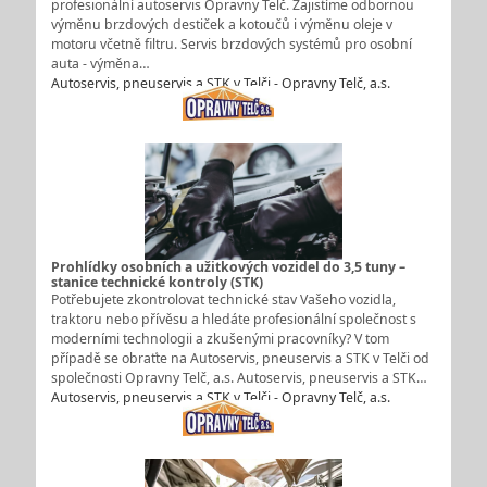
profesionální autoservis Opravny Telč. Zajistíme odbornou
výměnu brzdových destiček a kotoučů i výměnu oleje v
motoru včetně filtru. Servis brzdových systémů pro osobní
auta - výměna…
Autoservis, pneuservis a STK v Telči - Opravny Telč, a.s.
Prohlídky osobních a užitkových vozidel do 3,5 tuny –
stanice technické kontroly (STK)
Potřebujete zkontrolovat technické stav Vašeho vozidla,
traktoru nebo přívěsu a hledáte profesionální společnost s
moderními technologii a zkušenými pracovníky? V tom
případě se obraťte na Autoservis, pneuservis a STK v Telči od
společnosti Opravny Telč, a.s. Autoservis, pneuservis a STK…
Autoservis, pneuservis a STK v Telči - Opravny Telč, a.s.