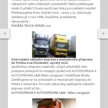
nákladních nebo užitkových automobilů? Nebo potřebujete
návěs či přívěs? Chcete využít mycí linky pro nákladní vozidla?
Představujeme firmu Dvořák truck - servis s.r.o., která byla
založena již v roce 1996. Dovážíme, prodáváme,
vykupujeme…
DVOŘÁK TRUCK-SERVIS s.r.o.
Vnitrostátní nákladní doprava a mezinárodní přeprava,
do Polska a na Slovensko, opravy vozů
Spolehlivou přepravu materiálu i jiných předmětů Vám
poskytne postupně se rozvíjející společnost AUTODOPRAVA A
AUTOOPRAVNA L&M Milan Langpaul z Havlíčkova Brodu.
Zaměřujeme se na vnitrostátní a mezinárodní dopravu do
Polska a Slovenska. Pro naše zákazníky zajišťujeme nákladní
dopravu zboží až do…
AUTODOPRAVA A AUTOOPRAVNA L&M - Milan Langpaul