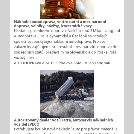
Nákladní autodoprava, vnitrostátní a mezinárodní
doprava, valníky, návěsy, izotermické vozy
Hledáte spolehlivého dopravce Vašeho zboží? Milan Langpaul
Autodoprava L+M je dynamická a úspěšně se rozvíjející
společnost poskytující nákladní autodopravu. Pro své
zákazníky zajišťujeme vnitrostátní i mezinárodní dopravu do
sousedních států, především na Slovensko a do Polska. Náš
vozový park…
AUTODOPRAVA A AUTOOPRAVNA L&M - Milan Langpaul
Autorizovaný dealer vozů Tatra, autoservis nákladních
vozidel IVECO
Potřebujete koupit nové nákladní auto pro převoz materiálu