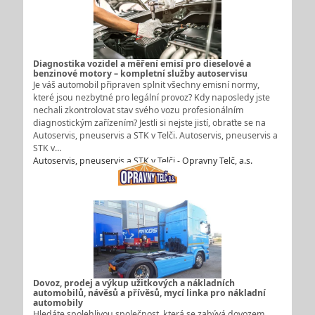
Diagnostika vozidel a měření emisí pro dieselové a
benzinové motory – kompletní služby autoservisu
Je váš automobil připraven splnit všechny emisní normy,
které jsou nezbytné pro legální provoz? Kdy naposledy jste
nechali zkontrolovat stav svého vozu profesionálním
diagnostickým zařízením? Jestli si nejste jistí, obraťte se na
Autoservis, pneuservis a STK v Telči. Autoservis, pneuservis a
STK v…
Autoservis, pneuservis a STK v Telči - Opravny Telč, a.s.
Dovoz, prodej a výkup užitkových a nákladních
automobilů, návěsů a přívěsů, mycí linka pro nákladní
automobily
Hledáte spolehlivou společnost, která se zabývá dovozem