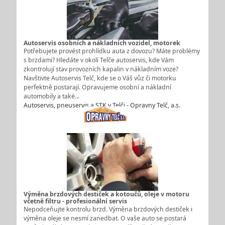
Autoservis osobních a nákladních vozidel, motorek
Potřebujete provést prohlídku auta z dovozu? Máte problémy
s brzdami? Hledáte v okolí Telče autoservis, kde Vám
zkontrolují stav provozních kapalin v nákladním voze?
Navštivte Autoservis Telč, kde se o Váš vůz či motorku
perfektně postarají. Opravujeme osobní a nákladní
automobily a také…
Autoservis, pneuservis a STK v Telči - Opravny Telč, a.s.
Výměna brzdových destiček a kotoučů, oleje v motoru
včetně filtru - profesionální servis
Nepodceňujte kontrolu brzd. Výměna brzdových destiček i
výměna oleje se nesmí zanedbat. O vaše auto se postará