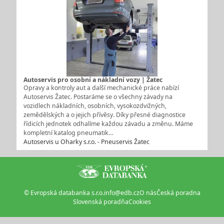
Autoservis pro osobní a nákladní vozy | Žatec
Opravy a kontroly aut a další mechanické práce nabízí
Autoservis Žatec. Postaráme se o všechny závady na
vozidlech nákladních, osobních, vysokozdvižných,
zemědělských a o jejich přívěsy. Díky přesné diagnostice
řídicích jednotek odhalíme každou závadu a změnu. Máme
kompletní katalog pneumatik…
Autoservis u Oharky s.r.o. - Pneuservis Žatec
© Evropská databanka s.r.o.
info@edb.cz
O nás
Česká poradna
Slovenská poradňa
Cookies