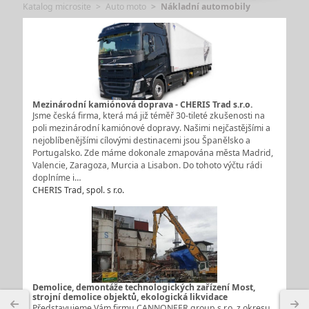
Katalog microsite
Auto moto
Nákladní automobily
Mezinárodní kamiónová doprava - CHERIS Trad s.r.o.
Jsme česká firma, která má již téměř 30-tileté zkušenosti na
poli mezinárodní kamiónové dopravy. Našimi nejčastějšími a
nejoblíbenějšími cílovými destinacemi jsou Španělsko a
Portugalsko. Zde máme dokonale zmapována města Madrid,
Valencie, Zaragoza, Murcia a Lisabon. Do tohoto výčtu rádi
doplníme i…
CHERIS Trad, spol. s r.o.
Demolice, demontáže technologických zařízení Most,
strojní demolice objektů, ekologická likvidace
Představujeme Vám firmu CANNONEER group s.r.o. z okresu