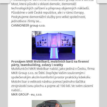
Most, která působí v oblasti demolic, demontáží
technologických zařízení a přepravy objemných nákladů.
Působíme v celé České republice, ale i v rámci Evropy.
Poskytujeme demontážní služby pro velké společnosti,
jednotlivce i firmy se…
CANNONEER group s.r.o.
Pronájem MKR Mobilbarů, mobilních barů na firemní
párty, teambuilding, oslavy i svatby
Multifunkční MKR Mobilbar nabízí, jako jediná v Česku, firma
MKR Group s.r.o. ze Štětí. Dopřejte Vašim soukromým i
společenským akcím komfortní prostor prakticky kdekoliv.
Mobilní bar o velikosti návěsu pomocí jednoho tlačítka
ztrojnásobí svou plochu a pojme až 100 lidí. Ve svém zázemí
nabízí…
MKR GROUP - eu, s.r.o.