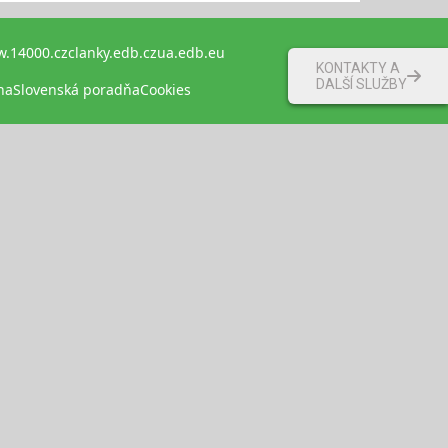
.14000.cz
clanky.edb.cz
ua.edb.eu
KONTAKTY A
DALŠÍ SLUŽBY
na
Slovenská poradňa
Cookies