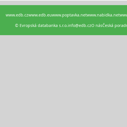
www.edb.cz
www.edb.eu
www.poptavka.net
www.nabidka.net
www
© Evropská databanka s.r.o.
info@edb.cz
O nás
Česká porad