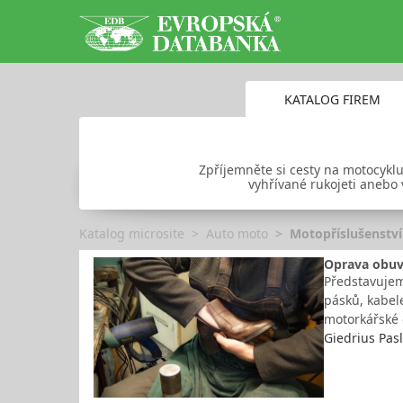
KATALOG FIREM
Zpříjemněte si cesty na motocyklu 
vyhřívané rukojeti anebo 
Katalog microsite
Auto moto
Motopříslušenství
Oprava obuvi
Představujem
pásků, kabel
motorkářské 
Giedrius Pas