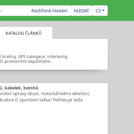
Rozšířené hledání
CZ
KATALOG ČLÁNKŮ
ní brašny, GPS navigace, interkomy,
 či provozními kapalinami.
ků, kabelek, batohů
onální opravy obuvi, motorkářského oblečení,
brašna či sportovní taška? Potřebuje Vaše