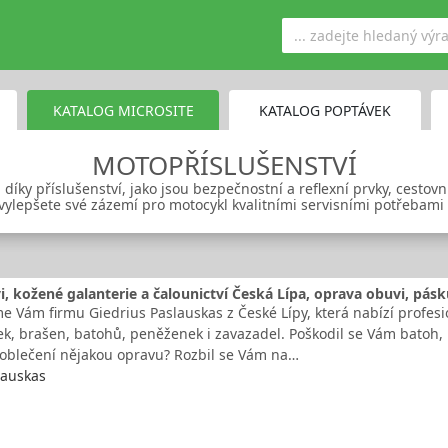
KATALOG MICROSITE
KATALOG POPTÁVEK
MOTOPŘÍSLUŠENSTVÍ
díky příslušenství, jako jsou bezpečnostní a reflexní prvky, cestov
vylepšete své zázemí pro motocykl kvalitními servisními potřebami
, kožené galanterie a čalounictví Česká Lípa, oprava obuvi, pás
e Vám firmu Giedrius Paslauskas z České Lípy, která nabízí profesi
ek, brašen, batohů, peněženek i zavazadel. Poškodil se Vám batoh, 
oblečení nějakou opravu? Rozbil se Vám na…
lauskas