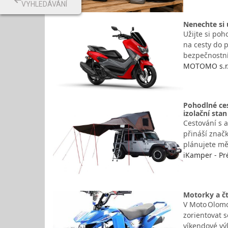
VYHLEDÁVÁNÍ
Nenechte si
Užijte si po
na cesty do 
bezpečnostn
MOTOMO s.r.o
Pohodlné ces
izolační stan
Cestování s a
přináší znač
plánujete mě
iKamper - Pr
Motorky a č
V Moto Olomo
zorientovat s
víkendové vý