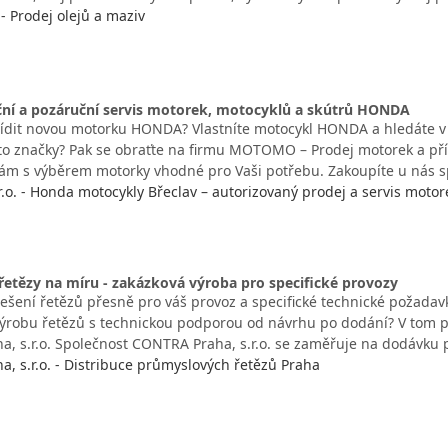
 - Prodej olejů a maziv
ční a pozáruční servis motorek, motocyklů a skútrů HONDA
řídit novou motorku HONDA? Vlastníte motocykl HONDA a hledáte v o
to značky? Pak se obraťte na firmu MOTOMO – Prodej motorek a pří
 s výběrem motorky vhodné pro Vaši potřebu. Zakoupíte u nás s
o. - Honda motocykly Břeclav – autorizovaný prodej a servis moto
etězy na míru - zakázková výroba pro specifické provozy
řešení řetězů přesně pro váš provoz a specifické technické požadav
ýrobu řetězů s technickou podporou od návrhu po dodání? V tom p
, s.r.o. Společnost CONTRA Praha, s.r.o. se zaměřuje na dodávku
, s.r.o. - Distribuce průmyslových řetězů Praha