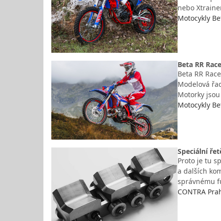
nebo Xtraine
Motocykly Be
Beta RR Race
Beta RR Race
Modelová řad
Motorky jsou
Motocykly Be
Speciální ře
Proto je tu s
a dalších ko
správnému fu
CONTRA Praha