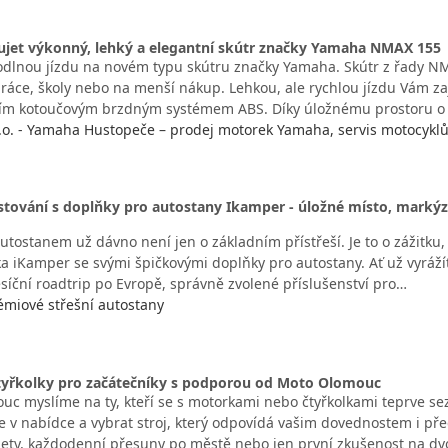
 ujet výkonný, lehký a elegantní skútr značky Yamaha NMAX 155
hodlnou jízdu na novém typu skútru značky Yamaha. Skútr z řady 
práce, školy nebo na menší nákup. Lehkou, ale rychlou jízdu Vám za
ím kotoučovým brzdným systémem ABS. Díky úložnému prostoru o
. - Yamaha Hustopeče – prodej motorek Yamaha, servis motocyklů 
tování s doplňky pro autostany Ikamper - úložné místo, markýzy
utostanem už dávno není jen o základním přístřeší. Je to o zážitku,
ka iKamper se svými špičkovými doplňky pro autostany. Ať už vyráží
síční roadtrip po Evropě, správně zvolené příslušenství pro…
émiové střešní autostany
tyřkolky pro začátečníky s podporou od Moto Olomouc
uc myslíme na ty, kteří se s motorkami nebo čtyřkolkami teprve 
e v nabídce a vybrat stroj, který odpovídá vašim dovednostem i pře
lety, každodenní přesuny po městě nebo jen první zkušenost na dv