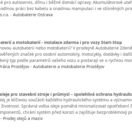
é pro autoservis, dílnu i běžné domácí opravy. Akumulátorové utah
dlnou práci bez kabelu a snadnou manipulaci i ve stísněných pro
.r.o. - Autobaterie Ostrava
aterií a motobaterií - instalace zdarma i pro vozy Start-Stop
novou autobaterii nebo motobaterii? V prodejně Autobaterie Zdeně
 ověřených značek pro osobní automobily, motocykly, dodávky i dalš
ávný typ podle parametrů vašeho vozu a postarají se o rychlou mo
Vrána Prostějov - Autobaterie a motobaterie Prostějov
oleje pro stavební stroje i průmysl – spolehlivá ochrana hydraul
olej je klíčovou součástí každého hydraulického systému a významně
i životnost. Správná volba oleje pomáhá minimalizovat opotřebení č
omponentů, chrání systém před korozí a zajišťuje bezproblémový pr
 - Prodej olejů a maziv