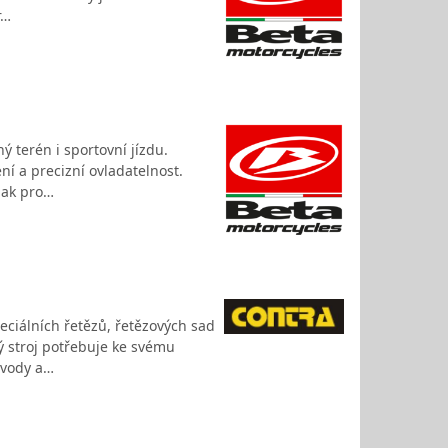
r…
 terén i sportovní jízdu.
í a precizní ovladatelnost.
jak pro…
peciálních řetězů, řetězových sad
ý stroj potřebuje ke svému
evody a…