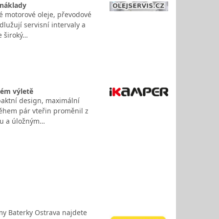
 náklady
é motorové oleje, převodové
lužují servisní intervaly a
e široký…
ém výletě
paktní design, maximální
během pár vteřin proměnil z
ou a úložným…
my Baterky Ostrava najdete