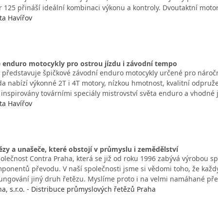
r 125 přináší ideální kombinaci výkonu a kontroly. Dvoutaktní moto
ta Havířov
 enduro motocykly pro ostrou jízdu i závodní tempo
 představuje špičkové závodní enduro motocykly určené pro náročný
a nabízí výkonné 2T i 4T motory, nízkou hmotnost, kvalitní odpružen
 inspirovány továrními speciály mistrovství světa enduro a vhodné 
ta Havířov
tězy a unašeče, které obstojí v průmyslu i zemědělství
polečnost Contra Praha, která se již od roku 1996 zabývá výrobou s
mponentů převodu. V naší společnosti jsme si vědomi toho, že každ
ngování jiný druh řetězu. Myslíme proto i na velmi namáhané př
, s.r.o. - Distribuce průmyslových řetězů Praha