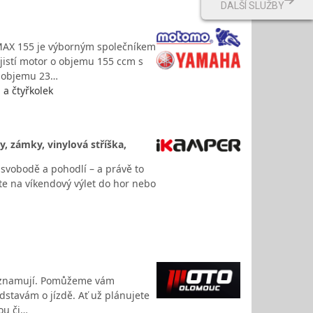
DALŠÍ SLUŽBY
NMAX 155 je výborným společníkem
jistí motor o objemu 155 ccm s
 objemu 23…
a čtyřkolek
, zámky, vinylová stříška,
 svobodě a pohodlí – a právě to
te na víkendový výlet do hor nebo
seznamují. Pomůžeme vám
dstavám o jízdě. Ať už plánujete
ou či…