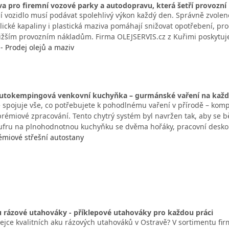
va pro firemní vozové parky a autodopravu, která šetří provozní
í vozidlo musí podávat spolehlivý výkon každý den. Správně zvolen
lické kapaliny i plastická maziva pomáhají snižovat opotřebení, prod
 nižším provozním nákladům. Firma OLEJSERVIS.cz z Kuřimi poskytuj
 - Prodej olejů a maziv
autokempingová venkovní kuchyňka – gurmánské vaření na každ
 spojuje vše, co potřebujete k pohodlnému vaření v přírodě – kom
prémiové zpracování. Tento chytrý systém byl navržen tak, aby se 
ufru na plnohodnotnou kuchyňku se dvěma hořáky, pracovní desk
émiové střešní autostany
 rázové utahováky - příklepové utahováky pro každou práci
ejce kvalitních aku rázových utahováků v Ostravě? V sortimentu fir