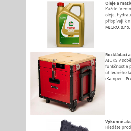
Oleje a mazi
Každé firemn
oleje, hydrau
přispívají k
MICRO, s.r.o.
Rozkládací 
AIOKS v sobě
funkčnost a 
úhledného k
iKamper - Pr
Výkonné aku
Hledáte prod