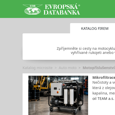
KATALOG FIREM
Zpříjemněte si cesty na motocyklu 
vyhřívané rukojeti anebo 
Katalog microsite
Auto moto
Motopříslušenství
Mikrofiltrace
Nečistoty a v
která z olejo
kapalina, men
oil TEAM a.s.