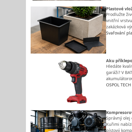
Plastové vlo
Prodlužte živ
vnitřní vrstv
zakázková vý
Svařování pl
Aku příklepo
Hledáte kvali
garáži? V BA
akumulátorov
OSPOL TECH s
Kompresorov
Správný olej
Kuřimi nabízí
pístový komp