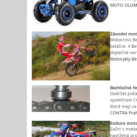
MOTO OLOMOUC
Závodní moto
Motocross Bet
zatáčce. V B
zbytečné ner
Motocykly Be
Bezhlučné ře
Dodržet poža
společnost C
které mají z
CONTRA Praha
Enduro motoc
Začni s moto
navržená pro 