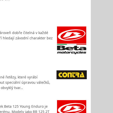
zároveň dobře čitelná v každé
í hledají závodní charakter bez
é řetězy, které vyrábí
ut speciální úpravou válečků,
 obvyklý tvar…
rek Beta 125 Young Enduro je
 terénu. Modely jako RR 125 2T