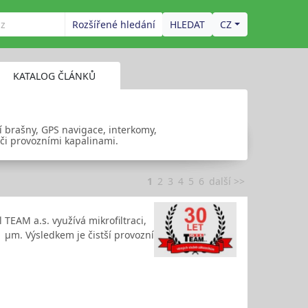
Rozšířené hledání
CZ
KATALOG ČLÁNKŮ
ní brašny, GPS navigace, interkomy,
 či provozními kapalinami.
1
2
3
4
5
6
další >>
l TEAM a.s. využívá mikrofiltraci,
1 μm. Výsledkem je čistší provozní