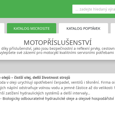
KATALOG MICROSITE
KATALOG POPTÁVEK
MOTOPŘÍSLUŠENSTVÍ
díky příslušenství, jako jsou bezpečnostní a reflexní prvky, cestov
vylepšete své zázemí pro motocykl kvalitními servisními potřebami
 olejů – čistší olej, delší životnost strojů
oda v oleji urychlují opotřebení čerpadel, ventilů i těsnění. Firma oi
vých náplní odstraňuje volnou vodu a jemné částice až do velikosti 
ší zatížení hydraulických systémů a delší intervaly…
 - Biologicky odbouratelné hydraulické oleje a olejové hospodářství