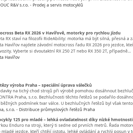
 R&V s.r.o. - Prodej a servis motocyklů
cross Beta RX 2026 v Havířově, motorky pro rychlou jízdu
a RX staví na filozofii RideAbility: motorka má být silná, přesná a 
eta Havířov najdete závodní motocross řadu RX 2026 pro jezdce, kteř
vozity. Vyberte si dvoutaktní RX 250 2T nebo RX 350 2T, případně…
ta Havířov
tězy výroba Praha – speciální úprava válečků
davky na tichý chod strojů při výrobě pomohou dosáhnout bezhlučn
ONTRA Praha, s.r.o. Bezhlučnosti těchto řetězů se podařilo dosáhno
a běžných podmínek tvar válce. U bezhlučných řetězů byl však tento
, s.r.o. - Distribuce průmyslových řetězů Praha
ykly 125 pro mladé – lehká ovladatelnost díky nízké hmotnosti
rkou Enduro na stroji, který ti sedne od prvních metrů. Řada moto
mladé jezdce, kteří chtějí jistotu, lehké ovládání a rychlý posun v