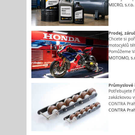
MICRO, s.r.o.
Prodej, záru
Chcete si po
motocyklů té
Pomůžeme Vám
MOTOMO, s.r.
Průmyslové ř
Potřebujete 
zakázkovou v
CONTRA Praha
CONTRA Praha