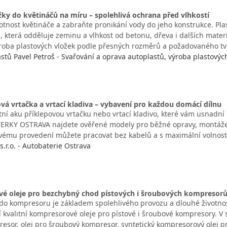
žky do květináčů na míru – spolehlivá ochrana před vlhkostí
otnost květináče a zabraňte pronikání vody do jeho konstrukce. Pla
u, která odděluje zeminu a vlhkost od betonu, dřeva i dalších mater
roba plastových vložek podle přesných rozměrů a požadovaného t
astů Pavel Petroš - Svařování a oprava autoplastů, výroba plastovýc
vá vrtačka a vrtací kladiva – vybavení pro každou domácí dílnu
tní aku příklepovou vrtačku nebo vrtací kladivo, které vám usnadní
TERKY OSTRAVA najdete ověřené modely pro běžné opravy, montáže n
ému provedení můžete pracovat bez kabelů a s maximální volnos
.r.o. - Autobaterie Ostrava
é oleje pro bezchybný chod pístových i šroubových kompresor
 do kompresoru je základem spolehlivého provozu a dlouhé životnost
 kvalitní kompresorové oleje pro pístové i šroubové kompresory. V 
resor, olej pro šroubový kompresor, syntetický kompresorový olej 