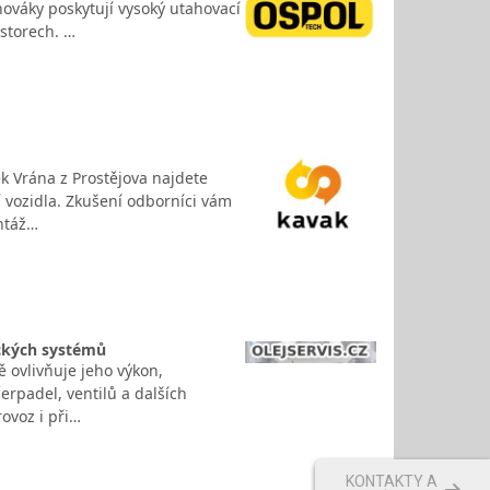
ováky poskytují vysoký utahovací
storech. …
k Vrána z Prostějova najdete
í vozidla. Zkušení odborníci vám
ntáž…
ických systémů
 ovlivňuje jeho výkon,
erpadel, ventilů a dalších
ovoz i při…
KONTAKTY A