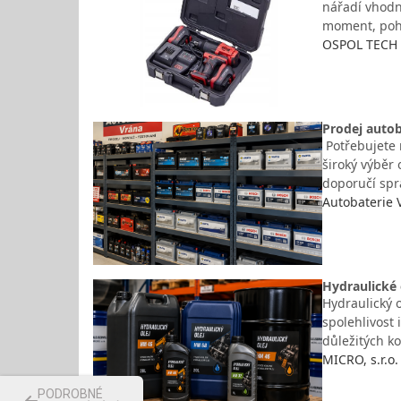
nářadí vhodn
moment, poho
OSPOL TECH s
Prodej autob
Potřebujete 
široký výběr
doporučí spr
Autobaterie 
Hydraulické 
Hydraulický 
spolehlivost 
důležitých k
MICRO, s.r.o.
PODROBNÉ