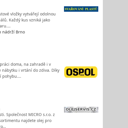
stové vložky vytvářejí odolnou
iálů. Každý kus vzniká jako
varu.…
h nádrží Brno
 práci doma, na zahradě i v
ábytku i vrtání do zdiva. Díky
tí pohybu.…
ů
i. Společnost MICRO s.r.o. z
sortimentu najdete olej pro
pro…