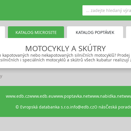
KATALOG MICROSITE
KATALOG POPTÁVEK
MOTOCYKLY A SKÚTRY
h kapotovaných nebo nekapotovaných silničních motocyklů? Prodej n
 silničních i speciálních motocyklů a skútrů všech kubatur realizují 
ry
www.edb.cz
www.edb.eu
www.poptavka.net
www.nabidka.net
www
© Evropská databanka s.r.o.
info@edb.cz
O nás
Česká porad