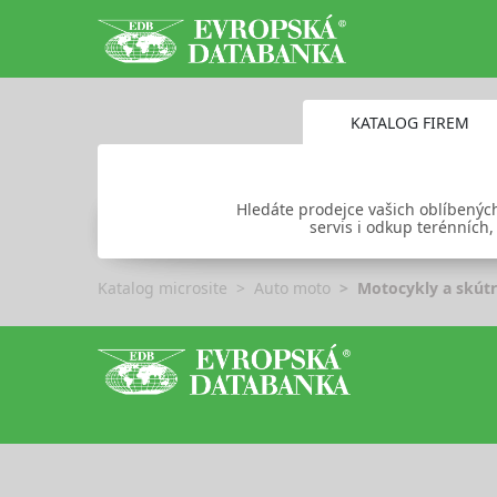
KATALOG FIREM
Hledáte prodejce vašich oblíbenýc
servis i odkup terénních,
Katalog microsite
Auto moto
Motocykly a skút