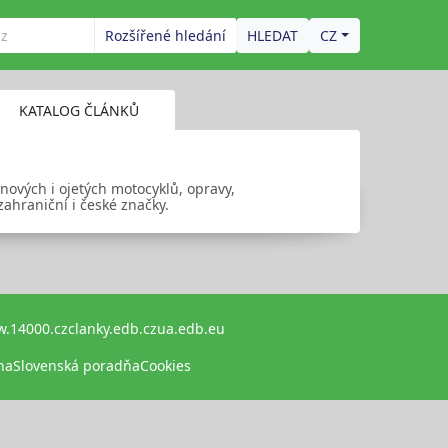
Rozšířené hledání
CZ
KATALOG ČLÁNKŮ
ových i ojetých motocyklů, opravy,
zahraniční i české značky.
.14000.cz
clanky.edb.cz
ua.edb.eu
na
Slovenská poradňa
Cookies