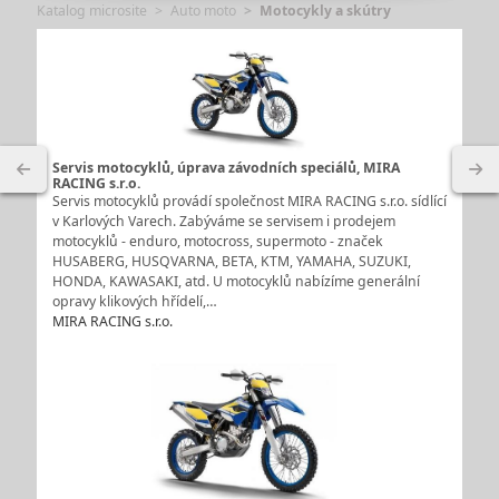
Katalog microsite
Auto moto
Motocykly a skútry
Servis motocyklů, úprava závodních speciálů, MIRA
RACING s.r.o.
Servis motocyklů provádí společnost MIRA RACING s.r.o. sídlící
v Karlových Varech. Zabýváme se servisem i prodejem
motocyklů - enduro, motocross, supermoto - značek
HUSABERG, HUSQVARNA, BETA, KTM, YAMAHA, SUZUKI,
HONDA, KAWASAKI, atd. U motocyklů nabízíme generální
opravy klikových hřídelí,…
MIRA RACING s.r.o.