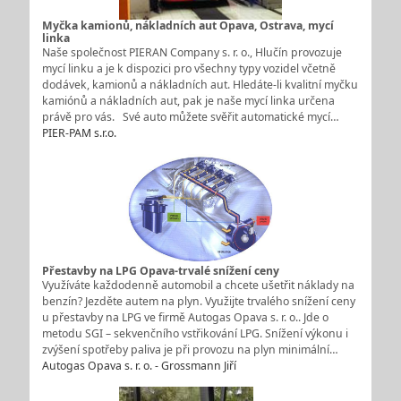
Myčka kamionů, nákladních aut Opava, Ostrava, mycí
linka
Naše společnost PIERAN Company s. r. o., Hlučín provozuje
mycí linku a je k dispozici pro všechny typy vozidel včetně
dodávek, kamionů a nákladních aut. Hledáte-li kvalitní myčku
kamiónů a nákladních aut, pak je naše mycí linka určena
právě pro vás. Své auto můžete svěřit automatické mycí…
PIER-PAM s.r.o.
Přestavby na LPG Opava-trvalé snížení ceny
Využíváte každodenně automobil a chcete ušetřit náklady na
benzín? Jezděte autem na plyn. Využijte trvalého snížení ceny
u přestavby na LPG ve firmě Autogas Opava s. r. o.. Jde o
metodu SGI – sekvenčního vstřikování LPG. Snížení výkonu i
zvýšení spotřeby paliva je při provozu na plyn minimální…
Autogas Opava s. r. o. - Grossmann Jiří