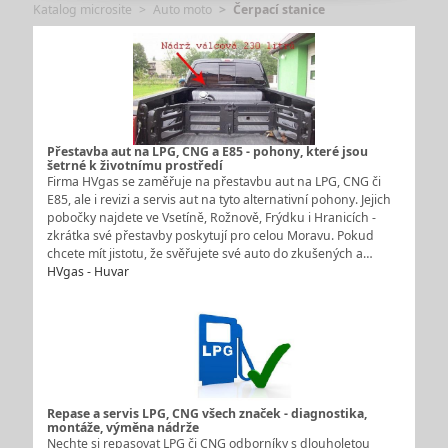
Katalog microsite
Auto moto
Čerpací stanice
Přestavba aut na LPG, CNG a E85 - pohony, které jsou
šetrné k životnímu prostředí
Firma HVgas se zaměřuje na přestavbu aut na LPG, CNG či
E85, ale i revizi a servis aut na tyto alternativní pohony. Jejich
pobočky najdete ve Vsetíně, Rožnově, Frýdku i Hranicích -
zkrátka své přestavby poskytují pro celou Moravu. Pokud
chcete mít jistotu, že svěřujete své auto do zkušených a…
HVgas - Huvar
Repase a servis LPG, CNG všech značek - diagnostika,
montáže, výměna nádrže
Nechte si repasovat LPG či CNG odborníky s dlouholetou