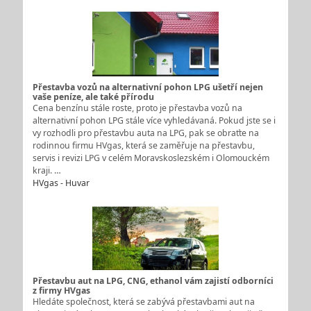
Přestavba vozů na alternativní pohon LPG ušetří nejen
vaše peníze, ale také přírodu
Cena benzínu stále roste, proto je přestavba vozů na
alternativní pohon LPG stále více vyhledávaná. Pokud jste se i
vy rozhodli pro přestavbu auta na LPG, pak se obraťte na
rodinnou firmu HVgas, která se zaměřuje na přestavbu,
servis i revizi LPG v celém Moravskoslezském i Olomouckém
kraji. …
HVgas - Huvar
Přestavbu aut na LPG, CNG, ethanol vám zajistí odborníci
z firmy HVgas
Hledáte společnost, která se zabývá přestavbami aut na