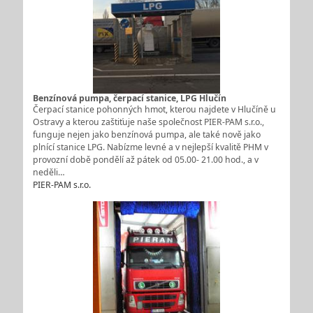
Benzínová pumpa, čerpací stanice, LPG Hlučín
Čerpací stanice pohonných hmot, kterou najdete v Hlučíně u
Ostravy a kterou zaštiťuje naše společnost PIER-PAM s.r.o.,
funguje nejen jako benzínová pumpa, ale také nově jako
plnící stanice LPG. Nabízme levné a v nejlepší kvalitě PHM v
provozní době pondělí až pátek od 05.00- 21.00 hod., a v
neděli…
PIER-PAM s.r.o.