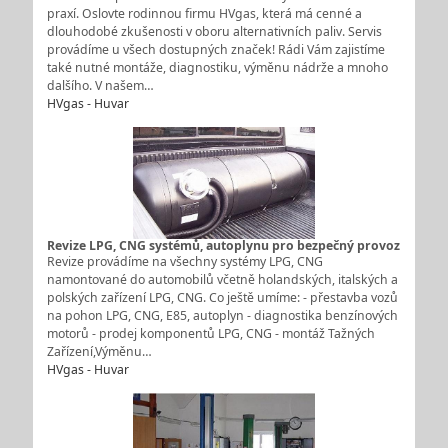
praxí. Oslovte rodinnou firmu HVgas, která má cenné a
dlouhodobé zkušenosti v oboru alternativních paliv. Servis
provádíme u všech dostupných značek! Rádi Vám zajistíme
také nutné montáže, diagnostiku, výměnu nádrže a mnoho
dalšího. V našem…
HVgas - Huvar
Revize LPG, CNG systémů, autoplynu pro bezpečný provoz
Revize provádíme na všechny systémy LPG, CNG
namontované do automobilů včetně holandských, italských a
polských zařízení LPG, CNG. Co ještě umíme: - přestavba vozů
na pohon LPG, CNG, E85, autoplyn - diagnostika benzínových
motorů - prodej komponentů LPG, CNG - montáž Tažných
Zařízení,Výměnu…
HVgas - Huvar