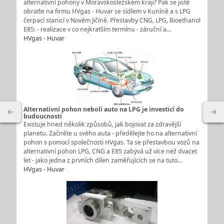
alternativní pohony v Moravskoslezském kraji? Pak se jistě
obraťte na firmu HVgas - Huvar se sídlem v Kuníně a s LPG
čerpací stanicí v Novém Jičíně. Přestavby CNG, LPG, Bioethanol
E85: - realizace v co nejkratším termínu - záruční a…
HVgas - Huvar
Alternativní pohon neboli auto na LPG je investicí do
budoucnosti
Existuje hned několik způsobů, jak bojovat za zdravější
planetu. Začněte u svého auta - předělejte ho na alternativní
pohon s pomocí společnosti HVgas. Ta se přestavbou vozů na
alternativní pohon LPG, CNG a E85 zabývá už více než dvacet
let - jako jedna z prvních dílen zaměřujících se na tuto…
HVgas - Huvar