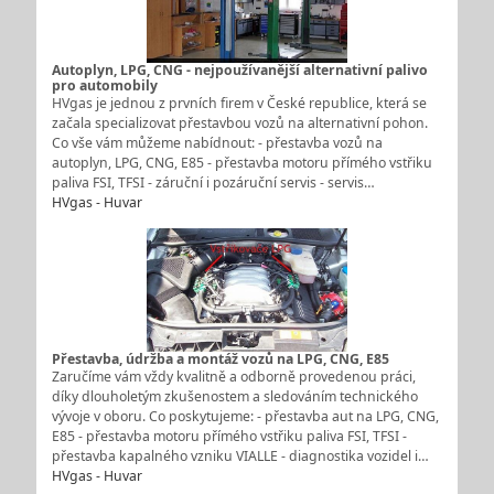
Autoplyn, LPG, CNG - nejpoužívanější alternativní palivo
pro automobily
HVgas je jednou z prvních firem v České republice, která se
začala specializovat přestavbou vozů na alternativní pohon.
Co vše vám můžeme nabídnout: - přestavba vozů na
autoplyn, LPG, CNG, E85 - přestavba motoru přímého vstřiku
paliva FSI, TFSI - záruční i pozáruční servis - servis…
HVgas - Huvar
Přestavba, údržba a montáž vozů na LPG, CNG, E85
Zaručíme vám vždy kvalitně a odborně provedenou práci,
díky dlouholetým zkušenostem a sledováním technického
vývoje v oboru. Co poskytujeme: - přestavba aut na LPG, CNG,
E85 - přestavba motoru přímého vstřiku paliva FSI, TFSI -
přestavba kapalného vzniku VIALLE - diagnostika vozidel i…
HVgas - Huvar