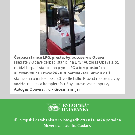
Čerpací stanice LPG, přestavby, autoservis Opava
Hledáte v Opavě čerpací stanici na LPG? Autogas Opava s.r.o.
nabízí čerpací stanice na plyn - LPG a to v prostorách
autoservisu na Krnovské - u supermarketu Terno a další
stanice na ulici Těšínská 40, vedle Lídlu. Provádíme přestavby
vozidel na LPG a kompletní služby autoservisu: - opravy…
Autogas Opava s. r. o. - Grossmann Jiří
© Evropská databanka s.r.o.
info@edb.cz
O nás
Česká poradna
Slovenská poradňa
Cookies