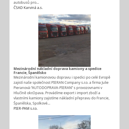
autobusů pro…
ČSAD Karviná a.s.
Mezinárodní nákladní doprava kamiony a spedice
Francie, Španělsko
Mezinárodní kamionovou dopravu i spedici po celé Evropě
zajistí naše společnost PIERAN Company s.r.o. a firma Julie
Pieranová-“AUTODOPRAVA-PIERAN” s provozovnami v
Hlučíně okr.Opava. Provádíme export i import zboží a
vlastními kamiony zajistíme nákladní přepravu do Francie,
Španělska, Spolkové…
PIER-PAM s.r.o.