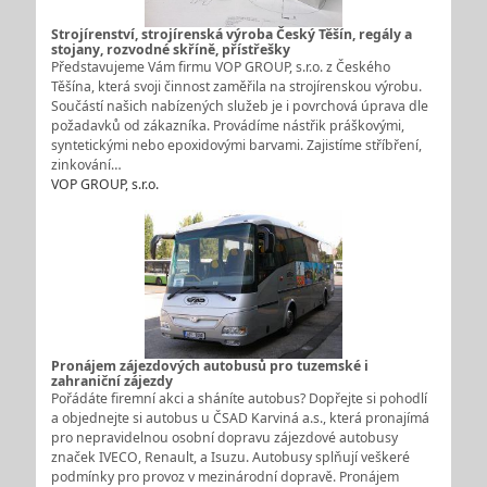
Strojírenství, strojírenská výroba Český Těšín, regály a
stojany, rozvodné skříně, přístřešky
Představujeme Vám firmu VOP GROUP, s.r.o. z Českého
Těšína, která svoji činnost zaměřila na strojírenskou výrobu.
Součástí našich nabízených služeb je i povrchová úprava dle
požadavků od zákazníka. Provádíme nástřik práškovými,
syntetickými nebo epoxidovými barvami. Zajistíme stříbření,
zinkování…
VOP GROUP, s.r.o.
Pronájem zájezdových autobusů pro tuzemské i
zahraniční zájezdy
Pořádáte firemní akci a sháníte autobus? Dopřejte si pohodlí
a objednejte si autobus u ČSAD Karviná a.s., která pronajímá
pro nepravidelnou osobní dopravu zájezdové autobusy
značek IVECO, Renault, a Isuzu. Autobusy splňují veškeré
podmínky pro provoz v mezinárodní dopravě. Pronájem