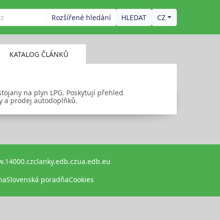
Rozšířené hledání
CZ
KATALOG ČLÁNKŮ
stojany na plyn LPG. Poskytují přehled
y a prodej autodoplňků.
.14000.cz
clanky.edb.cz
ua.edb.eu
na
Slovenská poradňa
Cookies