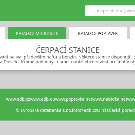
KATALOG MICROSITE
KATALOG POPTÁVEK
ČERPACÍ STANICE
ání paliva, především naftu a benzín. Některé stanice disponují i 
 a Dieselu. Kromě pohonných hmot nabízí občerstvení pro motorist
www.edb.cz
www.edb.eu
www.poptavka.net
www.nabidka.net
www
© Evropská databanka s.r.o.
info@edb.cz
O nás
Česká porad