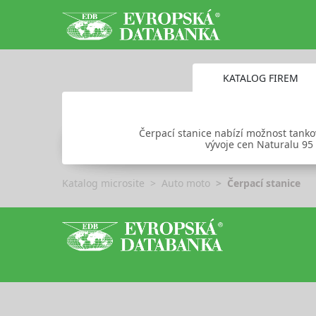
KATALOG FIREM
Čerpací stanice nabízí možnost tankov
vývoje cen Naturalu 95
Katalog microsite
Auto moto
Čerpací stanice