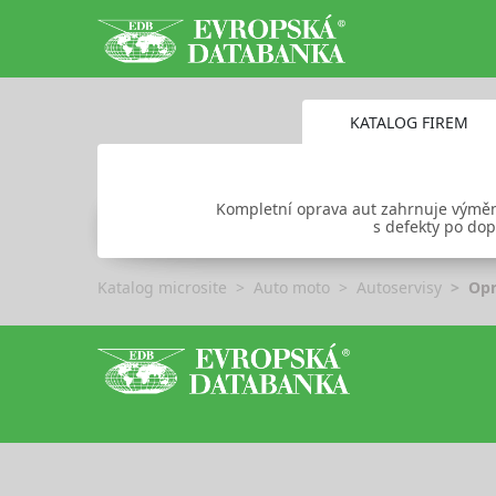
KATALOG FIREM
Kompletní oprava aut zahrnuje výměnu
s defekty po dop
Katalog microsite
Auto moto
Autoservisy
Opr