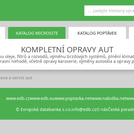
KATALOG MICROSITE
KATALOG POPTÁVEK
KOMPLETNÍ OPRAVY AUT
 oleje, filtrů a rozvodů, výměnu brzdových systémů, plnění klimati
ravní nehodě, včetně opravy karoserie, výměny autoskla a opravy 
ava a servis aut
www.edb.cz
www.edb.eu
www.poptavka.net
www.nabidka.net
www
© Evropská databanka s.r.o.
info@edb.cz
O nás
Česká porad