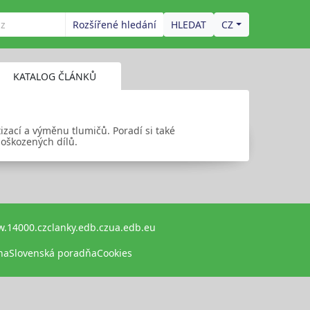
Rozšířené hledání
CZ
KATALOG ČLÁNKŮ
zací a výměnu tlumičů. Poradí si také
poškozených dílů.
.14000.cz
clanky.edb.cz
ua.edb.eu
na
Slovenská poradňa
Cookies