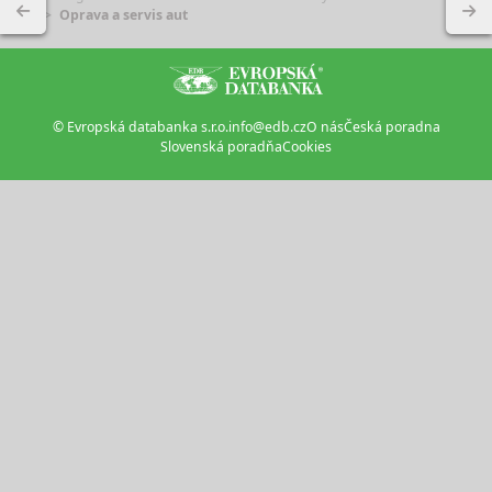
Oprava a servis aut
© Evropská databanka s.r.o.
info@edb.cz
O nás
Česká poradna
Slovenská poradňa
Cookies