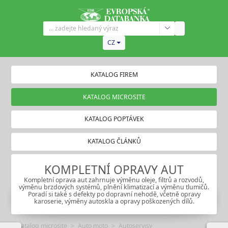
CZ
KATALOG FIREM
KATALOG MICROSITE
KATALOG POPTÁVEK
KATALOG ČLÁNKŮ
KOMPLETNÍ OPRAVY AUT
Kompletní oprava aut zahrnuje výměnu oleje, filtrů a rozvodů,
výměnu brzdových systémů, plnění klimatizací a výměnu tlumičů.
Poradí si také s defekty po dopravní nehodě, včetně opravy
karoserie, výměny autoskla a opravy poškozených dílů.
Katalog microsite
Auto moto
Autoservisy