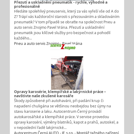
Přezutí a uskladnění pneumatik - rychle, výhodně a
profesionálně
Hledáte spolehlivý pneuservis, který za vás vyřeší vše od A do
Z? Trápí vás každoroční starosti s přezouváním a skladováním
pneumatik? V tom případě se obraťte na společnost Pneu a
auto servis Znojmo Pavel Vrána. Přezutí a uskladnění
pneumatik jsou klíčové služby pro bezpečnost a pohodlí
každého…
Pneu a auto servis Znojmo - Pavel Vrána
Opravy karosérie, klempířské a lakýrnické práce –
navštivte naše zkušené karosáře
Škody způsobené při autohavárii, při padání krup či
napadení chuligána se většinou neobejdou bez újmy na
stavu karoserie a laku. Autocentrum Černý provádí
autokarosářské a klempířské práce. V servise provedou
opravy karosérií, výměny blatníků, kapot a prahů, autoskel, a
v neposlední řadě lakýrnické…
Autocentrum Černý AUTO - JF, s.r.o. - Montáž tažného zařízení