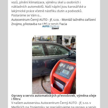
vozů, plnění klimatizace, výměnu skel u osobních i
nákladních automobilů. Naší náplní jsou karosářské a
lakýrnické práce včetně nástřiku dutin a podvozků.
Postaráme se Vám o…
Autocentrum Černý AUTO - JF, s.r.o. - Montáž tažného zařízení
Znojmo, přestavba na LPG a servis Dacia
Opravy a servis automatických převodovek, výměna oleje
i filtru
V našem autoservisu Autocentrum Černý AUTO - JF, s.r.o. v
Medlicích na Znojemsku se specializujeme na opravu a servis