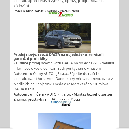
specializují na TPMS a výměny, opravy, programování a
kódování…
Pneu a auto servis Znojmo - Pavel Vrána
Prodej nových vozů DACIA na objednávku, servisní i
garanční prohlídky
Zajistíme prodej nových vozů DACIA na objednávku - detailní
informace o vozidlech vám rádi poskytneme v našem
Autocentru Černý AUTO - JF, s.r.o.. Přijeďte do našeho
specializovaného servisu Dacia, který má svou provozovnu v
Medlicích na Znojemsku nedaleko Moravského Krumlova.
DACIA nabízí…
Autocentrum Černý AUTO - JF, s.r.o. - Montáž tažného zařízení
Znojmo, přestavba na LPG a servis Dacia