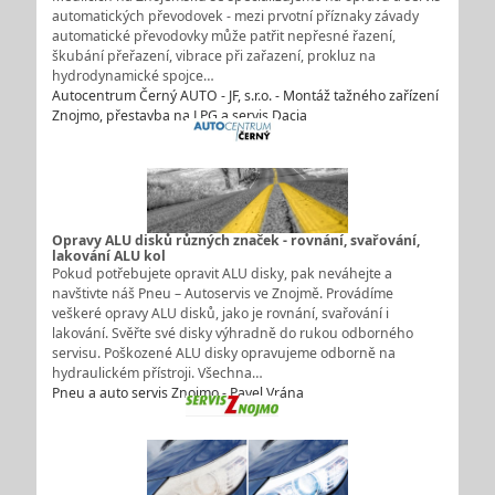
automatických převodovek - mezi prvotní příznaky závady
automatické převodovky může patřit nepřesné řazení,
škubání přeřazení, vibrace při zařazení, prokluz na
hydrodynamické spojce…
Autocentrum Černý AUTO - JF, s.r.o. - Montáž tažného zařízení
Znojmo, přestavba na LPG a servis Dacia
Opravy ALU disků různých značek - rovnání, svařování,
lakování ALU kol
Pokud potřebujete opravit ALU disky, pak neváhejte a
navštivte náš Pneu – Autoservis ve Znojmě. Provádíme
veškeré opravy ALU disků, jako je rovnání, svařování i
lakování. Svěřte své disky výhradně do rukou odborného
servisu. Poškozené ALU disky opravujeme odborně na
hydraulickém přístroji. Všechna…
Pneu a auto servis Znojmo - Pavel Vrána