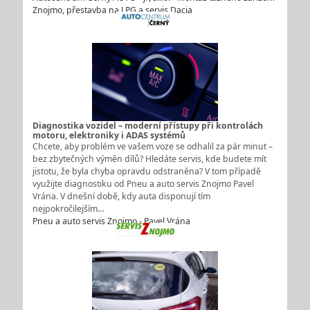
Znojmo, přestavba na LPG a servis Dacia
Diagnostika vozidel – moderní přístupy při kontrolách
motoru, elektroniky i ADAS systémů
Chcete, aby problém ve vašem voze se odhalil za pár minut –
bez zbytečných výměn dílů? Hledáte servis, kde budete mít
jistotu, že byla chyba opravdu odstraněna? V tom případě
využijte diagnostiku od Pneu a auto servis Znojmo Pavel
Vrána. V dnešní době, kdy auta disponují tím
nejpokročilejším…
Pneu a auto servis Znojmo - Pavel Vrána