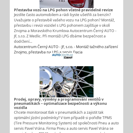
Přestavba vozů na LPG pohon včetně pravidelné revize
Jezdíte často automobilem a rádi byste ušetřili za benzín?
Uvažujete o přestavbě vašeho vozu na LPG pohon? Montáž,
přestavbu i revizi vozidel s LPG pohonem zajišťuje v okolí
Znojma a Moravského Krumlova Autocentrum Černý AUTO -
JF, s.r.o. Z Medlic. Při montáži LPG dbáme bezpečnost a
dodržení…
Autocentrum Černý AUTO - JF, s.r.o. - Montáž tažného zařízení
Znojmo, přestavba na LPG a servis Dacia
Prodej, opravy, výměny a programování ventilů v
pneumatikách – optimalizace bezpečnosti a výkonu
vozidla
Chcete monitorovat tlak v pneumatikách a zajistit tak
optimální jízdní podmínky? V tom případě si pořiďte TPMS
(Tire Pressure Monitoring System) od společnosti Pneu a auto
servis Pavel Vrána. Firma Pneu a auto servis Pavel Vrána se