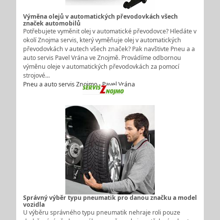
Výměna olejů v automatických převodovkách všech
značek automobilů
Potřebujete vyměnit olej v automatické převodovce? Hledáte v
okolí Znojma servis, který vyměňuje olej v automatických
převodovkách v autech všech značek? Pak navštivte Pneu a a
auto servis Pavel Vrána ve Znojmě. Provádíme odbornou
výměnu oleje v automatických převodovkách za pomocí
strojové…
Pneu a auto servis Znojmo - Pavel Vrána
Správný výběr typu pneumatik pro danou značku a model
vozidla
U výběru správného typu pneumatik nehraje roli pouze