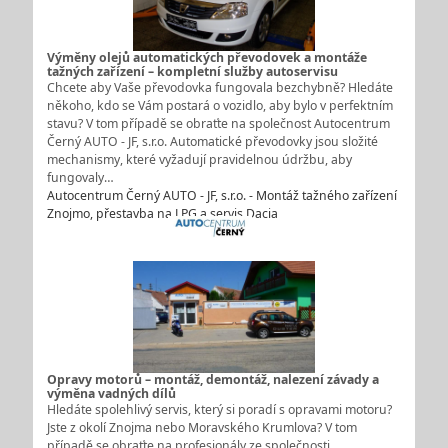
Výměny olejů automatických převodovek a montáže
tažných zařízení – kompletní služby autoservisu
Chcete aby Vaše převodovka fungovala bezchybně? Hledáte
někoho, kdo se Vám postará o vozidlo, aby bylo v perfektním
stavu? V tom případě se obraťte na společnost Autocentrum
Černý AUTO - JF, s.r.o. Automatické převodovky jsou složité
mechanismy, které vyžadují pravidelnou údržbu, aby
fungovaly…
Autocentrum Černý AUTO - JF, s.r.o. - Montáž tažného zařízení
Znojmo, přestavba na LPG a servis Dacia
Opravy motorů – montáž, demontáž, nalezení závady a
výměna vadných dílů
Hledáte spolehlivý servis, který si poradí s opravami motoru?
Jste z okolí Znojma nebo Moravského Krumlova? V tom
případě se obraťte na profesionály ze společnosti