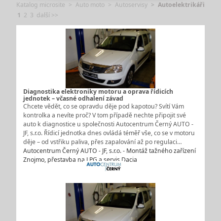
Katalog microsite
Auto moto
Autoservisy
Autoelektrikáři
1
2
3
další >>
Diagnostika elektroniky motoru a oprava řídicích
jednotek – včasné odhalení závad
Chcete vědět, co se opravdu děje pod kapotou? Svítí Vám
kontrolka a nevíte proč? V tom případě nechte připojit své
auto k diagnostice u společnosti Autocentrum Černý AUTO -
JF, s.r.o. Řídicí jednotka dnes ovládá téměř vše, co se v motoru
děje – od vstřiku paliva, přes zapalování až po regulaci…
Autocentrum Černý AUTO - JF, s.r.o. - Montáž tažného zařízení
Znojmo, přestavba na LPG a servis Dacia