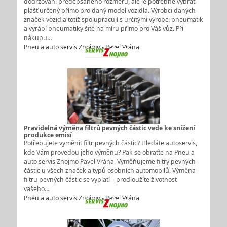
dodržování předepsaného rozměru, ale je potřebné vybrat
plášť určený přímo pro daný model vozidla. Výrobci daných
značek vozidla totiž spolupracují s určitými výrobci pneumatik
a vyrábí pneumatiky šité na míru přímo pro Váš vůz. Při
nákupu…
Pneu a auto servis Znojmo - Pavel Vrána
Pravidelná výměna filtrů pevných částic vede ke snížení
produkce emisí
Potřebujete vyměnit filtr pevných částic? Hledáte autoservis,
kde Vám provedou jeho výměnu? Pak se obraťte na Pneu a
auto servis Znojmo Pavel Vrána. Vyměňujeme filtry pevných
částic u všech značek a typů osobních automobilů. Výměna
filtru pevných částic se vyplatí – prodloužíte životnost
vašeho…
Pneu a auto servis Znojmo - Pavel Vrána