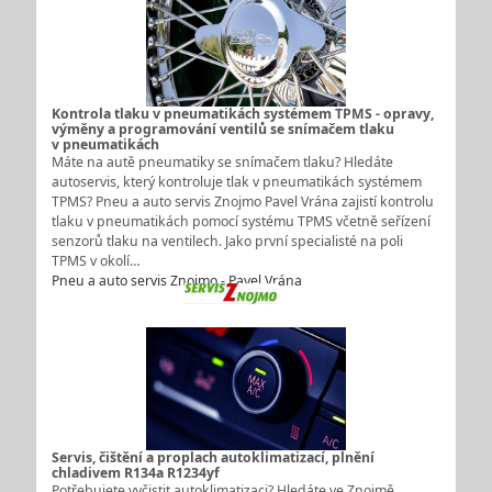
Kontrola tlaku v pneumatikách systémem TPMS - opravy,
výměny a programování ventilů se snímačem tlaku
v pneumatikách
Máte na autě pneumatiky se snímačem tlaku? Hledáte
autoservis, který kontroluje tlak v pneumatikách systémem
TPMS? Pneu a auto servis Znojmo Pavel Vrána zajistí kontrolu
tlaku v pneumatikách pomocí systému TPMS včetně seřízení
senzorů tlaku na ventilech. Jako první specialisté na poli
TPMS v okolí…
Pneu a auto servis Znojmo - Pavel Vrána
Servis, čištění a proplach autoklimatizací, plnění
chladivem R134a R1234yf
Potřebujete vyčistit autoklimatizaci? Hledáte ve Znojmě