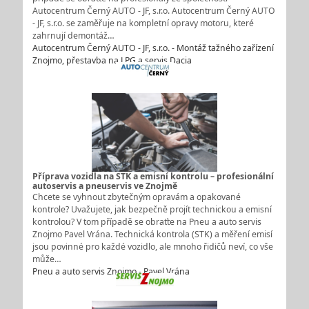
Autocentrum Černý AUTO - JF, s.r.o. Autocentrum Černý AUTO
- JF, s.r.o. se zaměřuje na kompletní opravy motoru, které
zahrnují demontáž…
Autocentrum Černý AUTO - JF, s.r.o. - Montáž tažného zařízení
Znojmo, přestavba na LPG a servis Dacia
Příprava vozidla na STK a emisní kontrolu – profesionální
autoservis a pneuservis ve Znojmě
Chcete se vyhnout zbytečným opravám a opakované
kontrole? Uvažujete, jak bezpečně projít technickou a emisní
kontrolou? V tom případě se obraťte na Pneu a auto servis
Znojmo Pavel Vrána. Technická kontrola (STK) a měření emisí
jsou povinné pro každé vozidlo, ale mnoho řidičů neví, co vše
může…
Pneu a auto servis Znojmo - Pavel Vrána