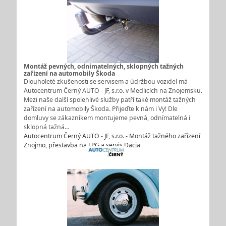
Montáž pevných, odnímatelných, sklopných tažných
zařízení na automobily Škoda
Dlouholeté zkušenosti se servisem a údržbou vozidel má
Autocentrum Černý AUTO - JF, s.r.o. v Medlicích na Znojemsku.
Mezi naše další spolehlivé služby patří také montáž tažných
zařízení na automobily Škoda. Přijeďte k nám i Vy! Dle
domluvy se zákazníkem montujeme pevná, odnímatelná i
sklopná tažná…
Autocentrum Černý AUTO - JF, s.r.o. - Montáž tažného zařízení
Znojmo, přestavba na LPG a servis Dacia