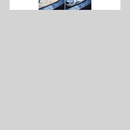
Renovace, opravy, světlometů, leštění plastových světel
Jste-li z okolí Znojma a hledáte autoservis či autoopravnu,
která provádí renovaci světlometů, pak neváhejte a přijeďte k
nám. K renovaci světlometů používáme profi vybavení od
firmy 3M. Sada je výhradně vyvinuta a určena pro leštění
plastových světel. Jde o pasty, leštidla, brusné kotouče a…
Pneu a auto servis Znojmo - Pavel Vrána