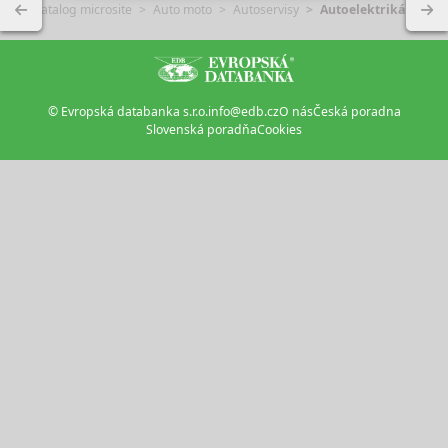
Katalog microsite
Auto moto
Autoservisy
Autoelektrikáři
© Evropská databanka s.r.o.
info@edb.cz
O nás
Česká poradna
Slovenská poradňa
Cookies