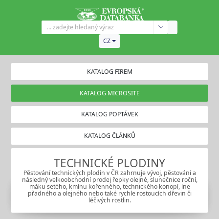
CZ
KATALOG FIREM
KATALOG MICROSITE
KATALOG POPTÁVEK
KATALOG ČLÁNKŮ
TECHNICKÉ PLODINY
Pěstování technických plodin v ČR zahrnuje vývoj, pěstování a
následný velkoobchodní prodej řepky olejné, slunečnice roční,
máku setého, kmínu kořenného, technického konopí, lne
přadného a olejného nebo také rychle rostoucích dřevin či
léčivých rostlin.