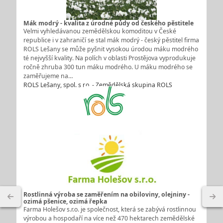
Mák modrý - kvalita z úrodné půdy od českého pěstitele
Velmi vyhledávanou zemědělskou komoditou v České
republice i v zahraničí se stal mák modrý - český pěstitel firma
ROLS Lešany se může pyšnit vysokou úrodou máku modrého
té nejvyšší kvality. Na polích v oblasti Prostějova vyprodukuje
ročně zhruba 300 tun máku modrého. U máku modrého se
zaměřujeme na…
ROLS Lešany, spol. s r.o. - Zemědělská skupina ROLS
Rostlinná výroba se zaměřením na obiloviny, olejniny -
ozimá pšenice, ozimá řepka
Farma Holešov s.r.o. je společnost, která se zabývá rostlinnou
výrobou a hospodaří na více než 470 hektarech zemědělské