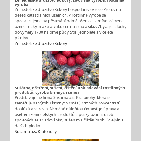
Zemědělské družstvo Kokory, živočišná výroba, rostlinná
výroba
Zemědělské družstvo Kokory hospodaří v okrese Přerov na
deseti katastrálních územích. V rostlinné výrobě se
specializujeme na pěstování ozimé pšenice, jarního ječmene,
ozimé řepky, máku a kukuřice na zrno a siláž. Zbývající plochy
do výměry 1700 ha orné půdy tvoří jednoleté a víceleté
pícniny.…
Zemědělské družstvo Kokory
Sušárna, ošetření, sušení, čištění a skladování rostlinných
produktů, výroba krmných směsí
Představujeme firma Sušárna a.s. Kratonohy, která se
zaměřuje na výrobu krmných směsí, krmných koncentrátů,
doplňků a surovin. Neméně důležitou činností je úprava a
ošetření zemědělských produktů a poskytování služeb
spojených se skladováním, sušením a čištěním obilí olejnin a
dalších plodin. …
Sušárna a.s. Kratonohy