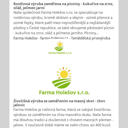
Rostlinná výroba zaměřena na pícniny - kukuřice na zrno,
siláž, ječmen jarní
Naše společnost Farma Holešov s.r.o. se specializuje na
rostlinnou výrobu, kromě obilovin a olejnin - ozimé pšenice a
ozimé řepky, které patří mezi nejrozšířenější a nejžádanější
plodiny v České republice, se také věnujeme pěstování pícnin
- kukuřice na zrno, siláž a ječmene jarního. Pícniny…
Farma Holešov - farma-holesov.cz - Zemědělská prvovýroba
Źivočišná výroba se zaměřením na masný skot - chov
jalovic
Farma Holešov je rodinná farma, která se zabývá živočišnou
výrobou se zaměřením na chov masného skotu. Naše farma
má dlouhou tradici a zkušenosti s chovem masných plemen -
jalovic. V současné době máme ve svém chovu asi 400 kusů