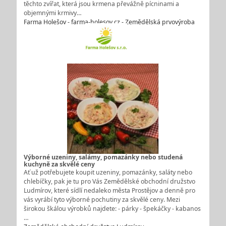
těchto zvířat, která jsou krmena převážně pícninami a
objemnými krmivy…
Farma Holešov - farma-holesov.cz - Zemědělská prvovýroba
Výborné uzeniny, salámy, pomazánky nebo studená
kuchyně za skvělé ceny
Ať už potřebujete koupit uzeniny, pomazánky, saláty nebo
chlebíčky, pak je tu pro Vás Zemědělské obchodní družstvo
Ludmírov, které sídlí nedaleko města Prostějov a denně pro
vás vyrábí tyto výborné pochutiny za skvělé ceny. Mezi
širokou škálou výrobků najdete: - párky - špekáčky - kabanos
…