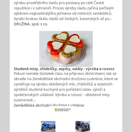
výrobu prvotřídního sladu pro pivovary po celé České
republice i v zahraničí. Proces výroby sladu začíná pečlivým
výběrem nejkvalitnějšího ječmene od místních zemědělců.
Vyrábí širokou škálu sladů od českých, bavorských až po…
DRUŽINA, spol. s r.o.
Studené mísy, chlebíčky, aspiky, saláty - výroba a rozvoz
Pokud nemáte dostatek času na přípravu občerstvení, tak se
obraťte na Zemědělské obchodní družstvo Ludmírov, které se
zaměřuje na výrobu obložených mís, chlebíčků a ostatních
výrobků studené kuchyně pro pořádání oslav, výročí a
společenských událostí. Výroba a rozvoz: - obložené mísy
(uzeninové…
Zemědělské obchodní družstvo Ludmírov