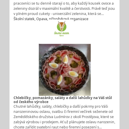
pracovníci se tu denně starají o to, aby každý kousek ovoce a
zeleniny dozrál v maximální kvalitě a čerstvosti. Právě teď jsou
v plném proud cukety - univerzální zelenina, která se…
Školní statek, Opava, příspěvková organizace
Chlebíčky, pomazánky, saláty a další lahůdky na Váš stůl
od českého výrobce
Chutné lahůdky, saláty, chlebíčky a další pokrmy pro Váši
narozeninovou oslavu, svatbu či firemní večírek seženete od
Zemědělského družstva Ludmírov z okolí Prostějova, které se
zabývá výrobou i prodejem. Ať už plánujete oslavu narozenin,
chcete zařídit svatební raut nebo firemní posezení s…