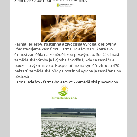
Zemědělské obchodní družstvo Ludmírov
Farma Holešov, rostlinná a živočišná výroba, obiloviny
Představujeme Vám firmu Farma Holešov s.r.o., která svoji
činnost zaměřila na zemědělskou prvovýrobu. Součástí naší
zemědělské výroby je i výroba živočišná, kde se zaměřuje
pouze na výkrm skotu. Hospodaříme na výměře zhruba 470
hektarů zemědělské půdy a rostlinná výroba je zaměřena na
pěstování…
Farma Holešov - farma-holesov.cz - Zemědělská prvovýroba