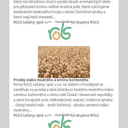
který má lahodnou chuť a vysoký obsah aromatických látek -
pro pěstování kmínu volíme úrodná pole, které udržujeme
dodáváním statkového hnoje z vlastní živočišné výroby a
které mají také dostatek…
ROLS Lešany, spol. s r.o. - Zemědělská skupina ROLS
Prodej máku modrého a kmínu kořenného
Firma ROLS Lešany, spol. s r.o. se sídlem v Prostějově se
zaměřuje na prodej a také distribuci českého modrého máku
a kmínu kořenného v rámci celé České i Slovenské republiky
a zemí Evropské unie. Velkoobchod, export, rostlinná výroba:
- český modrý mák - kmín kořenný - výroba semene máku
modrého…
ROLS Lešany, spol. s r.o. - Zemědělská skupina ROLS