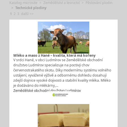
Katalog microsite
Zemědělství a lesnictví
Pěstování plodin
Technické plodiny
1
2
3
další >>
Mléko a maso z Hané – kvalita, která má kořeny
V srdci Hané, v obci Ludmírov se Zemědělské obchodní
družstvo Ludmírov specializuje na poctivý chov
červenostrakatého skotu. Díky modernímu systému volného
ustájení, vyvážené výživě a odbornému dohledu dosahují
zdejší dojnice vysoké dojivosti a stabilní kvality mléka. Mléko
je dodáváno do mlékárny,…
Zemědělské obchodní družstvo Ludmírov