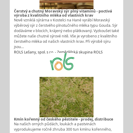
Čerstvý a chutný Moravský sýr plný vitamínů - poctivá
výroba z kvalitního mléka od vlastních krav
Nově vzniklá sýrárna v Kostelci na Hané vyrábí Moravský
výběrový sýr z čerstvého plnotučného mléka typu Gouda. Sýr
dodáváme v blocích, krájený nebo plátkovaný. Vyzkoušet také
můžete naše chutné sýrové nitě. Vše je vyrobeno z kvalitního
čerstvého mléka od našich vlastních krav. Při výrobě sýru
jsou…
ROLS Lešany, spol. s r.o. - Zemědělská skupina ROLS
Kmín kořenný od českého pěstitele - prodej, distribuce
Na našich orných půdách, loukách a pastvinách
vyprodukujeme ročně zhruba 300 tun kmínu kořenného,