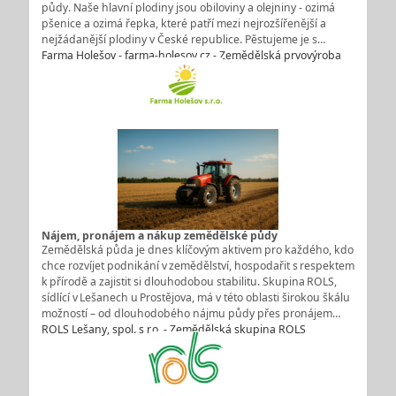
půdy. Naše hlavní plodiny jsou obiloviny a olejniny - ozimá
pšenice a ozimá řepka, které patří mezi nejrozšířenější a
nejžádanější plodiny v České republice. Pěstujeme je s…
Farma Holešov - farma-holesov.cz - Zemědělská prvovýroba
Nájem, pronájem a nákup zemědělské půdy
Zemědělská půda je dnes klíčovým aktivem pro každého, kdo
chce rozvíjet podnikání v zemědělství, hospodařit s respektem
k přírodě a zajistit si dlouhodobou stabilitu. Skupina ROLS,
sídlící v Lešanech u Prostějova, má v této oblasti širokou škálu
možností – od dlouhodobého nájmu půdy přes pronájem…
ROLS Lešany, spol. s r.o. - Zemědělská skupina ROLS