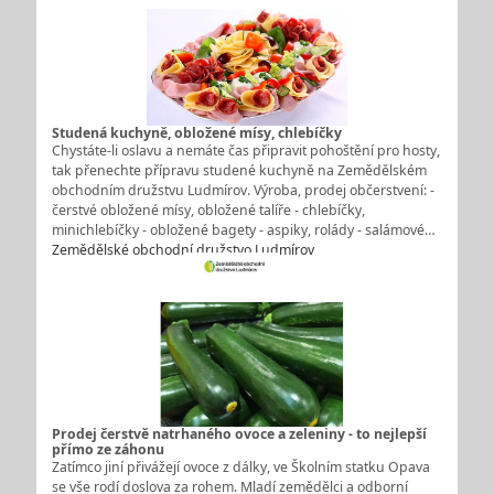
Studená kuchyně, obložené mísy, chlebíčky
Chystáte-li oslavu a nemáte čas připravit pohoštění pro hosty,
tak přenechte přípravu studené kuchyně na Zemědělském
obchodním družstvu Ludmírov. Výroba, prodej občerstvení: -
čerstvé obložené mísy, obložené talíře - chlebíčky,
minichlebíčky - obložené bagety - aspiky, rolády - salámové…
Zemědělské obchodní družstvo Ludmírov
Prodej čerstvě natrhaného ovoce a zeleniny - to nejlepší
přímo ze záhonu
Zatímco jiní přivážejí ovoce z dálky, ve Školním statku Opava
se vše rodí doslova za rohem. Mladí zemědělci a odborní