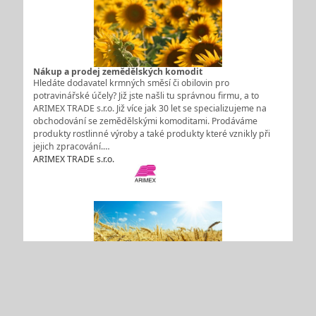
Nákup a prodej zemědělských komodit
Hledáte dodavatel krmných směsí či obilovin pro
potravinářské účely? Již jste našli tu správnou firmu, a to
ARIMEX TRADE s.r.o. Již více jak 30 let se specializujeme na
obchodování se zemědělskými komoditami. Prodáváme
produkty rostlinné výroby a také produkty které vznikly při
jejich zpracování.…
ARIMEX TRADE s.r.o.
Specialista na obchodování se zemědělskými komoditami
Hledáte spolehlivého obchodního partnera, který vás
nezklame? Naše společnost OBCHODNÍ FIRMA KUČERA spol.