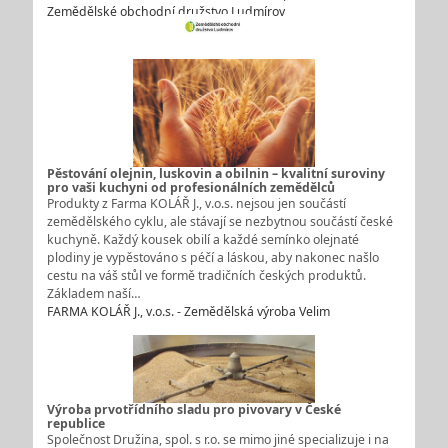
Zemědělské obchodní družstvo Ludmírov
Pěstování olejnin, luskovin a obilnin – kvalitní suroviny
pro vaši kuchyni od profesionálních zemědělců
Produkty z Farma KOLÁŘ J., v.o.s. nejsou jen součástí
zemědělského cyklu, ale stávají se nezbytnou součástí české
kuchyně. Každý kousek obilí a každé semínko olejnaté
plodiny je vypěstováno s péčí a láskou, aby nakonec našlo
cestu na váš stůl ve formě tradičních českých produktů.
Základem naší…
FARMA KOLÁŘ J., v.o.s. - Zemědělská výroba Velim
Výroba prvotřídního sladu pro pivovary v České
republice
Společnost Družina, spol. s r.o. se mimo jiné specializuje i na