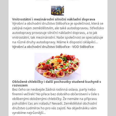
Vnitrostátní i mezinárodní silniční nákladní doprava
Výrobní a obchodní družstvo Stěbořice je společnost, která se
zabývá nejen zemědělstvím, ale také autodopravou. Středisko
autodopravy provozuje silniční nákladní dopravu, a to jak
vnitrostátní, tak mezinárodní. Naše společnost se specializuje
na různé druhy autodopravy. Máme k dispozici sklápěcí…
Výrobní a obchodní družstvo Stěbořice - VOD Stěbořice
Obložené chlebíčky i další pochoutky studené kuchyně s
rozvozem
Bez čeho se neobejde žádná rodinná oslava, party nebo
firemní večírek? No přece bez dobrého občerstvení v čele s
oblíbenými obloženými chlebíčky. Že nemáte na přípravu
pohoštění čas ani náladu? Nevadí. Zemědělské obchodní
družstvo Ludmírov ho pro vás zajistí. Na objednávku vám
vyrobíme nejrůznější…