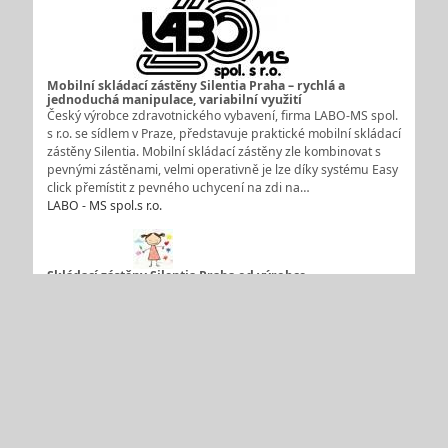
Mobilní skládací zástěny Silentia Praha – rychlá a
jednoduchá manipulace, variabilní využití
Český výrobce zdravotnického vybavení, firma LABO-MS spol.
s r.o. se sídlem v Praze, představuje praktické mobilní skládací
zástěny Silentia. Mobilní skládací zástěny zle kombinovat s
pevnými zástěnami, velmi operativně je lze díky systému Easy
click přemístit z pevného uchycení na zdi na…
LABO - MS spol.s r.o.
Skládací zástěny Silentia Praha od výrobce
zdravotnického a laboratorního vybavení
Firma LABO-MS se sídlem v Praze nabízí mimo jiného také
skládací zástěny Silentia, které jsou určeny převážně ve
zdravotnictví, ale uplatní se i v jiných oborech. Dostupné jsou
v mnoha provedeních. Délka je závislá na počtu segmentů,
od minima 5 segmentů a délky 1,25m až po nejširší délku
3,75 m…
LABO - MS spol.s r.o.