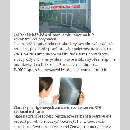
Zařízení lekářské ordinace, ambulance na klíč –
rekonstrukce a vybavení
Jestli si nevíte rady s rekonstrukcí či vybavením své lékářské
ordinace, pak je zde právě pro Vás společnost INDICO s.r.o.,
která zařizuje ambulance na klíč. Naše firma provádí tyto
služby vždy v tom nejrychlejším čase a tak, aby přesně splnila
požadavky daného klienta. Pro realizaci ordinace…
INDICO spol.s r.o. - vybavení lékáren a ambulancí na klíč
Zkoušky rentgenových zařízení, revize, servis RTG,
radiační ochrana
Máte na svém pracovišti rentgenové zařízení a potřebujete
provést potřebné zkoušky? Neváhejte kontaktovat naši
společnost Rentgen - servis Karel Zeman, kterou najdete v