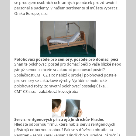
se prodejem osobních ochranných pomůcek pro zdravotní
personál a pacienty. V našem sortimentu si můžete vybrat z…
Oniko-Europe, s.r.o.
Polohovací postele pro seniory, postele pro domácí péči
Sháníte polohovací postel pro domácí péči o Vaše blízké nebo
jste již senior a chcete si zakoupit polohovací postel?
Společnost CMT CZ s.r.o nabízí k prodeji polohovací postele
pro seniory se zakázkové výroby. Vyrábíme motorické
polohovací rošty, zdravotní polohovací postele(lůžka. …
CMT CZ s.r.o. - zakázková kovovýroba
Servis rentgenových přístrojů Jindřichův Hradec
Hledáte odbornou firmu, která nabízí servis rentgenových
přístrojů odbornou osobou? Pak se s důvěrou obraťte na
Rentgen - servis Karel Zeman z Jindřichova Hradce. Záruční a