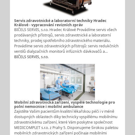
Servis zdravotnické a laboratorní techniky Hradec
Králové - vypracování revizních zpráv
BIČELS SERVIS, s.r.o. Hradec Králové Provádíme servis všech
prodávaných přístrojů, servis zdravotnické a laboratorní
techniky, prodej spotřebního zdravotnického materiálu.
Provádíme servis zdravotnických přístrojů: servis redukčních
ventilů dialyzačních monitorů infúzních dávkovačů a…
BIČELS SERVIS, s.r.o.
Mobilní zdravotnická zařízení, vyspělé technologie pro
polní nemocnice i mobilní ambulance
Zajistěte Vašim pacientům kvalitní lékařskou péči i v méně
dostupných oblastech díky technicky vyspělému mobilnímu
zdravotnickému zařízení, které Vám poskytne společnost
MEDICOMPLET s.r.o. z Prahy 5. Disponujeme širokou paletou
mobilních zdravotnických zařízení počínaje mobilními