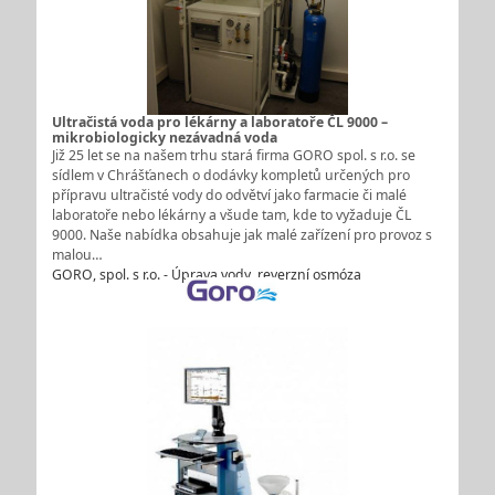
Ultračistá voda pro lékárny a laboratoře ČL 9000 –
mikrobiologicky nezávadná voda
Již 25 let se na našem trhu stará firma GORO spol. s r.o. se
sídlem v Chrášťanech o dodávky kompletů určených pro
přípravu ultračisté vody do odvětví jako farmacie či malé
laboratoře nebo lékárny a všude tam, kde to vyžaduje ČL
9000. Naše nabídka obsahuje jak malé zařízení pro provoz s
malou…
GORO, spol. s r.o. - Úprava vody, reverzní osmóza