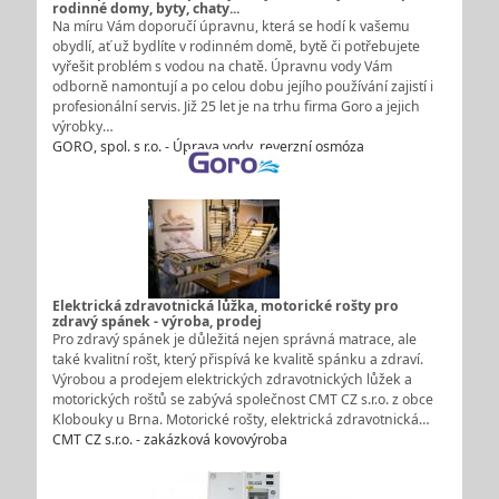
rodinné domy, byty, chaty...
Na míru Vám doporučí úpravnu, která se hodí k vašemu
obydlí, ať už bydlíte v rodinném domě, bytě či potřebujete
vyřešit problém s vodou na chatě. Úpravnu vody Vám
odborně namontují a po celou dobu jejího používání zajistí i
profesionální servis. Již 25 let je na trhu firma Goro a jejich
výrobky…
GORO, spol. s r.o. - Úprava vody, reverzní osmóza
Elektrická zdravotnická lůžka, motorické rošty pro
zdravý spánek - výroba, prodej
Pro zdravý spánek je důležitá nejen správná matrace, ale
také kvalitní rošt, který přispívá ke kvalitě spánku a zdraví.
Výrobou a prodejem elektrických zdravotnických lůžek a
motorických roštů se zabývá společnost CMT CZ s.r.o. z obce
Klobouky u Brna. Motorické rošty, elektrická zdravotnická…
CMT CZ s.r.o. - zakázková kovovýroba