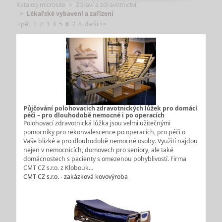
Katalog microsite
Zdraví a zdravotnictví
Lékařské vybavení a zařízení
zpět
1
2
3
4
5
6
7
8
další >>
Půjčování polohovacích zdravotnických lůžek pro domácí
péči – pro dlouhodobě nemocné i po operacích
Polohovací zdravotnická lůžka jsou velmi užitečnými
pomocníky pro rekonvalescence po operacích, pro péči o
Vaše blízké a pro dlouhodobě nemocné osoby. Využití najdou
nejen v nemocnicích, domovech pro seniory, ale také
domácnostech s pacienty s omezenou pohyblivostí. Firma
CMT CZ s.r.o. z Klobouk…
CMT CZ s.r.o. - zakázková kovovýroba