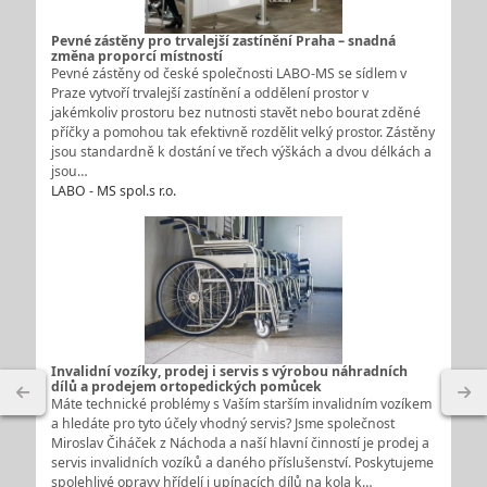
Pevné zástěny pro trvalejší zastínění Praha – snadná
změna proporcí místností
Pevné zástěny od české společnosti LABO-MS se sídlem v
Praze vytvoří trvalejší zastínění a oddělení prostor v
jakémkoliv prostoru bez nutnosti stavět nebo bourat zděné
příčky a pomohou tak efektivně rozdělit velký prostor. Zástěny
jsou standardně k dostání ve třech výškách a dvou délkách a
jsou…
LABO - MS spol.s r.o.
Invalidní vozíky, prodej i servis s výrobou náhradních
dílů a prodejem ortopedických pomůcek
Máte technické problémy s Vaším starším invalidním vozíkem
a hledáte pro tyto účely vhodný servis? Jsme společnost
Miroslav Čiháček z Náchoda a naší hlavní činností je prodej a
servis invalidních vozíků a daného příslušenství. Poskytujeme
spolehlivé opravy hřídelí i upínacích dílů na kola k…