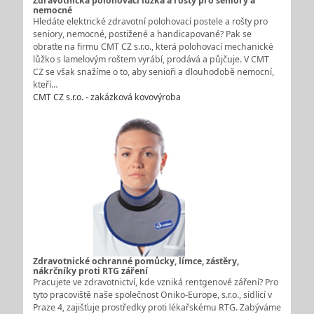
Zdravotnická polohovací lůžka a rošty pro seniory a
nemocné
Hledáte elektrické zdravotní polohovací postele a rošty pro
seniory, nemocné, postižené a handicapované? Pak se
obraťte na firmu CMT CZ s.r.o., která polohovací mechanické
lůžko s lamelovým roštem vyrábí, prodává a půjčuje. V CMT
CZ se však snažíme o to, aby senioři a dlouhodobě nemocní,
kteří…
CMT CZ s.r.o. - zakázková kovovýroba
Zdravotnické ochranné pomůcky, límce, zástěry,
nákrčníky proti RTG záření
Pracujete ve zdravotnictví, kde vzniká rentgenové záření? Pro
tyto pracoviště naše společnost Oniko-Europe, s.r.o., sídlící v
Praze 4, zajišťuje prostředky proti lékařskému RTG. Zabýváme