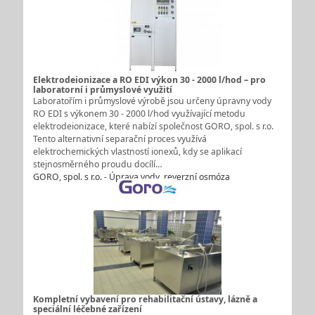
Elektrodeionizace a RO EDI výkon 30 - 2000 l/hod – pro
laboratorní i průmyslové využití
Laboratořím i průmyslové výrobě jsou určeny úpravny vody
RO EDI s výkonem 30 - 2000 l/hod využívající metodu
elektrodeionizace, které nabízí společnost GORO, spol. s r.o.
Tento alternativní separační proces využívá
elektrochemických vlastností ionexů, kdy se aplikací
stejnosměrného proudu docílí…
GORO, spol. s r.o. - Úprava vody, reverzní osmóza
Kompletní vybavení pro rehabilitační ústavy, lázně a
speciální léčebné zařízení