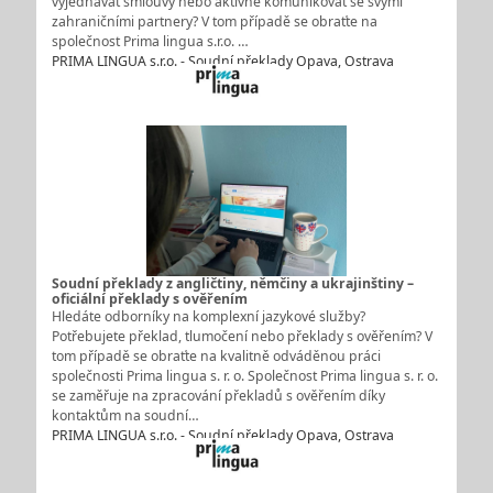
vyjednávat smlouvy nebo aktivně komunikovat se svými
zahraničními partnery? V tom případě se obraťte na
společnost Prima lingua s.r.o. …
PRIMA LINGUA s.r.o. - Soudní překlady Opava, Ostrava
Soudní překlady z angličtiny, němčiny a ukrajinštiny –
oficiální překlady s ověřením
Hledáte odborníky na komplexní jazykové služby?
Potřebujete překlad, tlumočení nebo překlady s ověřením? V
tom případě se obraťte na kvalitně odváděnou práci
společnosti Prima lingua s. r. o. Společnost Prima lingua s. r. o.
se zaměřuje na zpracování překladů s ověřením díky
kontaktům na soudní…
PRIMA LINGUA s.r.o. - Soudní překlady Opava, Ostrava