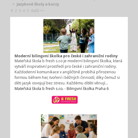
Jazykové školy a kurzy
1
2
3
4
5
další >>
Moderní bilingvní školka pro české i zahraniční rodiny
Mateřská škola b fresh s.r.o je moderní bilingvní školka, která
vytváří inspirativní prostředí pro české i zahraniční rodiny.
Každodenní komunikace v angličtině probíhá přirozenou
formou během her, tvoření i běžných činností, díky čemuž si
děti jazyk osvojují bez stresu. Každému dítěti věnují…
Mateřská škola b fresh s.r.o. - Bilingvní školka Praha 6