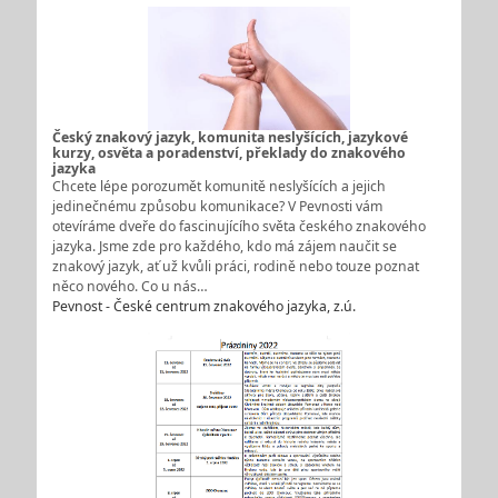
Český znakový jazyk, komunita neslyšících, jazykové
kurzy, osvěta a poradenství, překlady do znakového
jazyka
Chcete lépe porozumět komunitě neslyšících a jejich
jedinečnému způsobu komunikace? V Pevnosti vám
otevíráme dveře do fascinujícího světa českého znakového
jazyka. Jsme zde pro každého, kdo má zájem naučit se
znakový jazyk, ať už kvůli práci, rodině nebo touze poznat
něco nového. Co u nás…
Pevnost - České centrum znakového jazyka, z.ú.