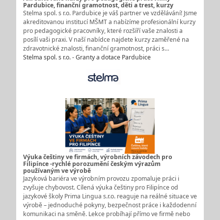
Pardubice, finanční gramotnost, děti a trest, kurzy
Stelma spol. s r.o. Pardubice je váš partner ve vzdělávání! Jsme
akreditovanou institucí MŠMT a nabízíme profesionální kurzy
pro pedagogické pracovníky, které rozšíří vaše znalosti a
posílí vaši praxi. V naší nabídce najdete kurzy zaměřené na
zdravotnické znalosti, finanční gramotnost, práci s…
Stelma spol. s r.o. - Granty a dotace Pardubice
Výuka češtiny ve firmách, výrobních závodech pro
Filipínce -rychlé porozumění českým výrazům
používaným ve výrobě
Jazyková bariéra ve výrobním provozu zpomaluje práci i
zvyšuje chybovost. Cílená výuka češtiny pro Filipínce od
jazykové školy Prima Lingua s.r.o. reaguje na reálné situace ve
výrobě – jednoduché pokyny, bezpečnost práce i každodenní
komunikaci na směně. Lekce probíhají přímo ve firmě nebo