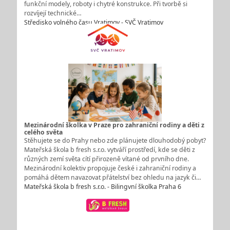
funkční modely, roboty i chytré konstrukce. Při tvorbě si
rozvíjejí technické…
Středisko volného času Vratimov - SVČ Vratimov
Mezinárodní školka v Praze pro zahraniční rodiny a děti z
celého světa
Stěhujete se do Prahy nebo zde plánujete dlouhodobý pobyt?
Mateřská škola b fresh s.r.o. vytváří prostředí, kde se děti z
různých zemí světa cítí přirozeně vítané od prvního dne.
Mezinárodní kolektiv propojuje české i zahraniční rodiny a
pomáhá dětem navazovat přátelství bez ohledu na jazyk či…
Mateřská škola b fresh s.r.o. - Bilingvní školka Praha 6