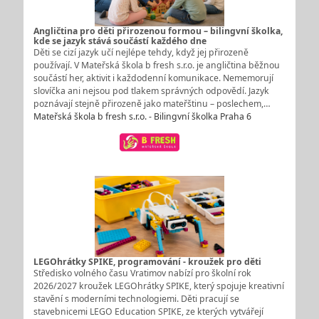
Angličtina pro děti přirozenou formou – bilingvní školka,
kde se jazyk stává součástí každého dne
Děti se cizí jazyk učí nejlépe tehdy, když jej přirozeně
používají. V Mateřská škola b fresh s.r.o. je angličtina běžnou
součástí her, aktivit i každodenní komunikace. Nememorují
slovíčka ani nejsou pod tlakem správných odpovědí. Jazyk
poznávají stejně přirozeně jako mateřštinu – poslechem,…
Mateřská škola b fresh s.r.o. - Bilingvní školka Praha 6
LEGOhrátky SPIKE, programování - kroužek pro děti
Středisko volného času Vratimov nabízí pro školní rok
2026/2027 kroužek LEGOhrátky SPIKE, který spojuje kreativní
stavění s moderními technologiemi. Děti pracují se
stavebnicemi LEGO Education SPIKE, ze kterých vytvářejí