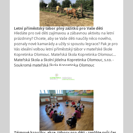
Letní příměstský tábor plný zážitků pro Vaše děti
Hledáte pro své děti zajímavou a zábavnou aktivitu na letní
prázdniny? Chcete, aby se Vaše děti naučily něco nového,
poznaly nové kamarády a užily si spoustu legrace? Pak je pro
Vás ideální volbou letní příměstský tábor v mateřské škole
Kopretinka Olomouc. Mateřská škola Kopretinka Olomouc…
Mateřská škola a školní jídelna Kopretinka Olomouc, s.r.o. -
Soukromá mateřská škola Kopretinka Olomouc
Zájmové kroužky, akce, tábory pro děti - zaplňte svůj čas