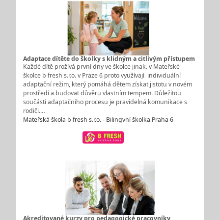
Adaptace dítěte do školky s klidným a citlivým přístupem
Každé dítě prožívá první dny ve školce jinak. v Mateřské
školce b fresh s.r.o. v Praze 6 proto využívají individuální
adaptační režim, který pomáhá dětem získat jistotu v novém
prostředí a budovat důvěru vlastním tempem. Důležitou
součástí adaptačního procesu je pravidelná komunikace s
rodiči.…
Mateřská škola b fresh s.r.o. - Bilingvní školka Praha 6
Akreditované kurzy pro pedagogické pracovníky