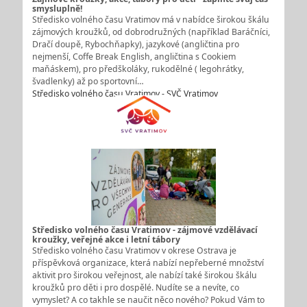
smysluplně!
Středisko volného času Vratimov má v nabídce širokou škálu
zájmových kroužků, od dobrodružných (například Baráčníci,
Dračí doupě, Rybochňapky), jazykové (angličtina pro
nejmenší, Coffe Break English, angličtina s Cookiem
maňáskem), pro předškoláky, rukodělné ( legohrátky,
švadlenky) až po sportovní…
Středisko volného času Vratimov - SVČ Vratimov
Středisko volného času Vratimov - zájmové vzdělávací
kroužky, veřejné akce i letní tábory
Středisko volného času Vratimov v okrese Ostrava je
příspěvková organizace, která nabízí nepřeberné množství
aktivit pro širokou veřejnost, ale nabízí také širokou škálu
kroužků pro děti i pro dospělé. Nudíte se a nevíte, co
vymyslet? A co takhle se naučit něco nového? Pokud Vám to