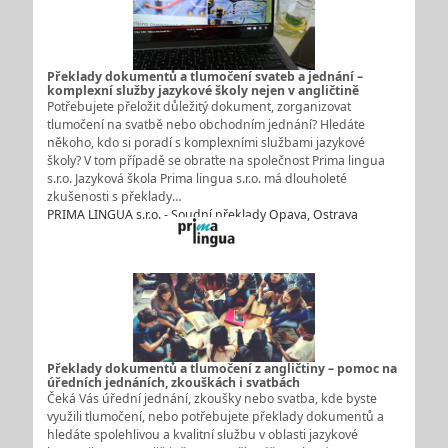
Překlady dokumentů a tlumočení svateb a jednání –
komplexní služby jazykové školy nejen v angličtině
Potřebujete přeložit důležitý dokument, zorganizovat
tlumočení na svatbě nebo obchodním jednání? Hledáte
někoho, kdo si poradí s komplexními službami jazykové
školy? V tom případě se obraťte na společnost Prima lingua
s.r.o. Jazyková škola Prima lingua s.r.o. má dlouholeté
zkušenosti s překlady…
PRIMA LINGUA s.r.o. - Soudní překlady Opava, Ostrava
Překlady dokumentů a tlumočení z angličtiny – pomoc na
úředních jednáních, zkouškách i svatbách
Čeká Vás úřední jednání, zkoušky nebo svatba, kde byste
využili tlumočení, nebo potřebujete překlady dokumentů a
hledáte spolehlivou a kvalitní službu v oblasti jazykové