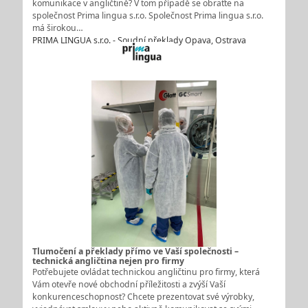
komunikace v angličtině? V tom případě se obraťte na
společnost Prima lingua s.r.o. Společnost Prima lingua s.r.o.
má širokou…
PRIMA LINGUA s.r.o. - Soudní překlady Opava, Ostrava
Tlumočení a překlady přímo ve Vaší společnosti –
technická angličtina nejen pro firmy
Potřebujete ovládat technickou angličtinu pro firmy, která
Vám otevře nové obchodní příležitosti a zvýší Vaší
konkurenceschopnost? Chcete prezentovat své výrobky,