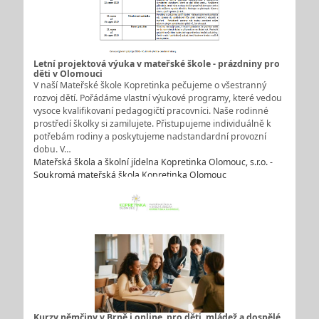
Letní projektová výuka v mateřské škole - prázdniny pro
děti v Olomouci
V naší Mateřské škole Kopretinka pečujeme o všestranný
rozvoj dětí. Pořádáme vlastní výukové programy, které vedou
vysoce kvalifikovaní pedagogičtí pracovníci. Naše rodinné
prostředí školky si zamilujete. Přistupujeme individuálně k
potřebám rodiny a poskytujeme nadstandardní provozní
dobu. V…
Mateřská škola a školní jídelna Kopretinka Olomouc, s.r.o. -
Soukromá mateřská škola Kopretinka Olomouc
Kurzy němčiny v Brně i online, pro děti, mládež a dospělé