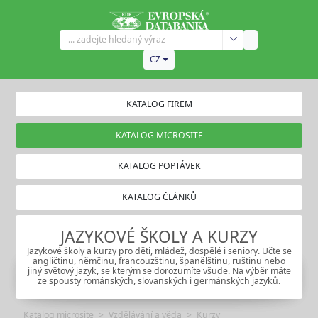
CZ
KATALOG FIREM
KATALOG MICROSITE
KATALOG POPTÁVEK
KATALOG ČLÁNKŮ
JAZYKOVÉ ŠKOLY A KURZY
Jazykové školy a kurzy pro děti, mládež, dospělé i seniory. Učte se
angličtinu, němčinu, francouzštinu, španělštinu, ruštinu nebo
jiný světový jazyk, se kterým se dorozumíte všude. Na výběr máte
ze spousty románských, slovanských i germánských jazyků.
Katalog microsite
Vzdělávání a věda
Kurzy