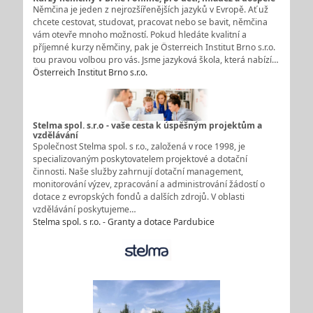
Němčina je jeden z nejrozšířenějších jazyků v Evropě. Ať už
chcete cestovat, studovat, pracovat nebo se bavit, němčina
vám otevře mnoho možností. Pokud hledáte kvalitní a
příjemné kurzy němčiny, pak je Österreich Institut Brno s.r.o.
tou pravou volbou pro vás. Jsme jazyková škola, která nabízí…
Österreich Institut Brno s.r.o.
Stelma spol. s.r.o - vaše cesta k úspěšným projektům a
vzdělávání
Společnost Stelma spol. s r.o., založená v roce 1998, je
specializovaným poskytovatelem projektové a dotační
činnosti. Naše služby zahrnují dotační management,
monitorování výzev, zpracování a administrování žádostí o
dotace z evropských fondů a dalších zdrojů. V oblasti
vzdělávání poskytujeme…
Stelma spol. s r.o. - Granty a dotace Pardubice