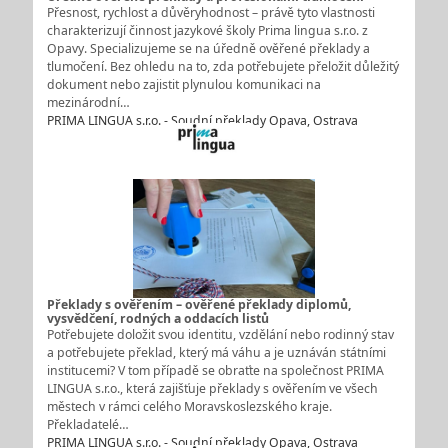
Přesnost, rychlost a důvěryhodnost – právě tyto vlastnosti
charakterizují činnost jazykové školy Prima lingua s.r.o. z
Opavy. Specializujeme se na úředně ověřené překlady a
tlumočení. Bez ohledu na to, zda potřebujete přeložit důležitý
dokument nebo zajistit plynulou komunikaci na
mezinárodní…
PRIMA LINGUA s.r.o. - Soudní překlady Opava, Ostrava
Překlady s ověřením – ověřené překlady diplomů,
vysvědčení, rodných a oddacích listů
Potřebujete doložit svou identitu, vzdělání nebo rodinný stav
a potřebujete překlad, který má váhu a je uznáván státními
institucemi? V tom případě se obraťte na společnost PRIMA
LINGUA s.r.o., která zajišťuje překlady s ověřením ve všech
městech v rámci celého Moravskoslezského kraje.
Překladatelé…
PRIMA LINGUA s.r.o. - Soudní překlady Opava, Ostrava