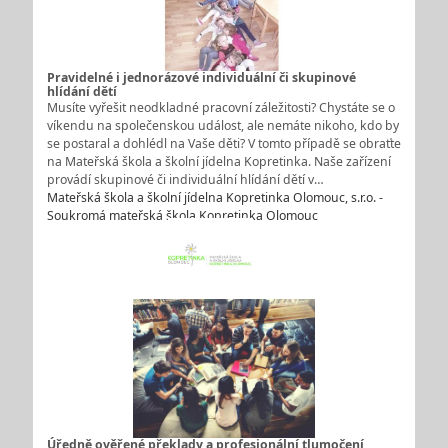
Pravidelné i jednorázové individuální či skupinové
hlídání dětí
Musíte vyřešit neodkladné pracovní záležitosti? Chystáte se o
víkendu na společenskou událost, ale nemáte nikoho, kdo by
se postaral a dohlédl na Vaše děti? V tomto případě se obraťte
na Mateřská škola a školní jídelna Kopretinka. Naše zařízení
provádí skupinové či individuální hlídání dětí v…
Mateřská škola a školní jídelna Kopretinka Olomouc, s.r.o. -
Soukromá mateřská škola Kopretinka Olomouc
Úředně ověřené překlady a profesionální tlumočení