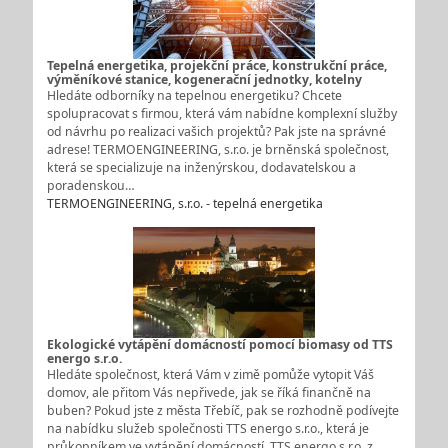
Tepelná energetika, projekční práce, konstrukční práce,
výměníkové stanice, kogenerační jednotky, kotelny
Hledáte odborníky na tepelnou energetiku? Chcete
spolupracovat s firmou, která vám nabídne komplexní služby
od návrhu po realizaci vašich projektů? Pak jste na správné
adrese! TERMOENGINEERING, s.r.o. je brněnská společnost,
která se specializuje na inženýrskou, dodavatelskou a
poradenskou…
TERMOENGINEERING, s.r.o. - tepelná energetika
Ekologické vytápění domácností pomocí biomasy od TTS
energo s.r.o.
Hledáte společnost, která Vám v zimě pomůže vytopit Váš
domov, ale přitom Vás nepřivede, jak se říká finančně na
buben? Pokud jste z města Třebíč, pak se rozhodně podívejte
na nabídku služeb společnosti TTS energo s.r.o., která je
průkopníkem ve vytápění domácností. TTS energo s.r.o. z