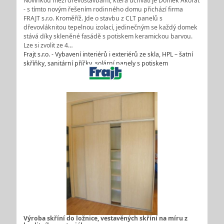
Novinkou mezi dřevostavbami, která uchvátí je Domek Akorát
- s tímto novým řešením rodinného domu přichází firma
FRAJT s.r.o. Kroměříž. Jde o stavbu z CLT panelů s
dřevovláknitou tepelnou izolací, jedinečným se každý domek
stává díky skleněné fasádě s potiskem keramickou barvou.
Lze si zvolit ze 4…
Frajt s.r.o. - Vybavení interiérů i exteriérů ze skla, HPL – šatní
skříňky, sanitární příčky, solární panely s potiskem
Výroba skříní do ložnice, vestavěných skříní na míru z