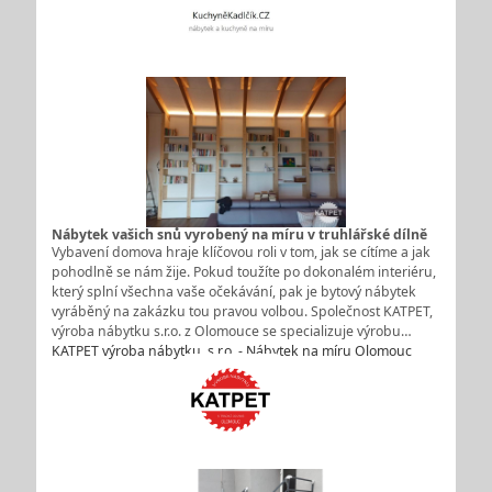
Nábytek vašich snů vyrobený na míru v truhlářské dílně
Vybavení domova hraje klíčovou roli v tom, jak se cítíme a jak
pohodlně se nám žije. Pokud toužíte po dokonalém interiéru,
který splní všechna vaše očekávání, pak je bytový nábytek
vyráběný na zakázku tou pravou volbou. Společnost KATPET,
výroba nábytku s.r.o. z Olomouce se specializuje výrobu…
KATPET výroba nábytku, s.r.o. - Nábytek na míru Olomouc