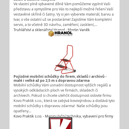
Ve vlastní plně vybavené dílně Vám pomůžeme vyplnit Vaši
představu a vymyslíme pro Vás to nejlepší možné řešení Vaší
vestavěné skříně či šatny. Vy si jen vyberete materiál, barvu a
tvar, o vše ostatní už se postaráme! Zajistíme Vám kompletní
servis, a to včetně 3D návrhu, zaměření, zasklení,…
Truhlářství a sklenářství Hranol - Martin Vaněk
Pojízdné mobilní schůdky do firem, skladů i archivů -
malé i velké až po 2,5 m s dopravou zdarma
Mobilní schůdky Vám usnadní dostupnost vyšších regálů a
vysokých odkládacích ploch ve firmách, skladech či
archívech. Pokud si chcete ulehčit dostupnost oslovte firmu
Kovo Praktik s.r.o., která se zabývá kovovýrobou a dodává tyto
mobilní schůdky s dopravou zdarma! Naše schůdky jsou
opatřeny…
Kovo Praktik s.r.o. - Manipulační technika, vybavení pro firmy