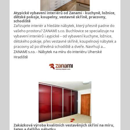
Atypické vybavení interiérů od Zanami - kuchyně, ložnice,
dětské pokoje, koupelny, vestavné skříně, pracovny,
schodiště
Zařizujete interiér a hledáte nábytek, který přesně padne do
vašeho prostoru? ZANAMI s.r.o. Buchlovice se specializuje na
vybavení interiérů i aypické – od vybavení kuchyne, ložnice,
dětského pokoje, přes vestavné skříně, koupelnový nábytek a
pracovny až po dřevěná schodiště a dveře. Navrhují a…
ZANAMI s.r.o. - Nábytek na míru do interiéru Uherské
Hradiště
Zakázková výroba kvalitních vestavěných skříní na míru,
šaten a dalšího nábytku