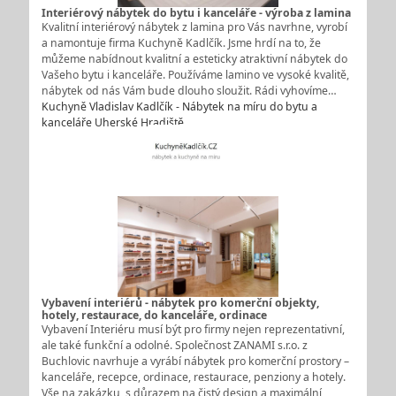
Interiérový nábytek do bytu i kanceláře - výroba z lamina
Kvalitní interiérový nábytek z lamina pro Vás navrhne, vyrobí
a namontuje firma Kuchyně Kadlčík. Jsme hrdí na to, že
můžeme nabídnout kvalitní a esteticky atraktivní nábytek do
Vašeho bytu i kanceláře. Používáme lamino ve vysoké kvalitě,
nábytek od nás Vám bude dlouho sloužit. Rádi vyhovíme…
Kuchyně Vladislav Kadlčík - Nábytek na míru do bytu a
kanceláře Uherské Hradiště
Vybavení interiérů - nábytek pro komerční objekty,
hotely, restaurace, do kanceláře, ordinace
Vybavení Interiéru musí být pro firmy nejen reprezentativní,
ale také funkční a odolné. Společnost ZANAMI s.r.o. z
Buchlovic navrhuje a vyrábí nábytek pro komerční prostory –
kanceláře, recepce, ordinace, restaurace, penziony a hotely.
Vše na zakázku, s důrazem na čistý design a maximální