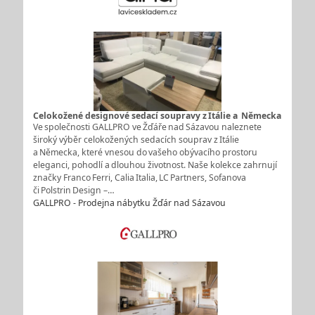
Celokožené designové sedací soupravy z Itálie a Německa
Ve společnosti GALLPRO ve Žďáře nad Sázavou naleznete
široký výběr celokožených sedacích souprav z Itálie
a Německa, které vnesou do vašeho obývacího prostoru
eleganci, pohodlí a dlouhou životnost. Naše kolekce zahrnují
značky Franco Ferri, Calia Italia, LC Partners, Sofanova
či Polstrin Design –…
GALLPRO - Prodejna nábytku Žďár nad Sázavou