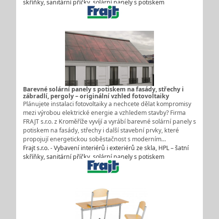
skříňky, sanitární příčky, solární panely s potiskem
Barevné solární panely s potiskem na fasády, střechy i
zábradlí, pergoly – originální vzhled fotovoltaiky
Plánujete instalaci fotovoltaiky a nechcete dělat kompromisy
mezi výrobou elektrické energie a vzhledem stavby? Firma
FRAJT s.r.o. z Kroměříže vyvíjí a vyrábí barevné solární panely s
potiskem na fasády, střechy i další stavební prvky, které
propojují energetickou soběstačnost s moderním…
Frajt s.r.o. - Vybavení interiérů i exteriérů ze skla, HPL – šatní
skříňky, sanitární příčky, solární panely s potiskem