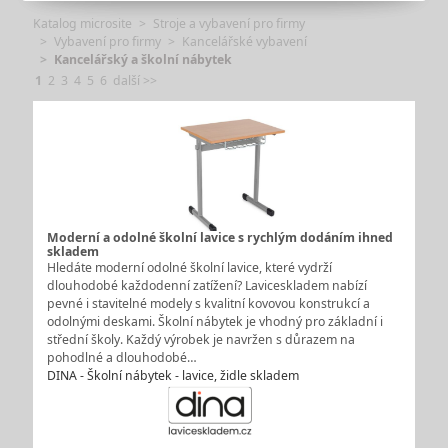
Katalog microsite
Stroje a vybavení pro firmy
Vybavení pro firmy
Kancelářské vybavení
Kancelářský a školní nábytek
1
2
3
4
5
6
další >>
Moderní a odolné školní lavice s rychlým dodáním ihned
skladem
Hledáte moderní odolné školní lavice, které vydrží
dlouhodobé každodenní zatížení? Laviceskladem nabízí
pevné i stavitelné modely s kvalitní kovovou konstrukcí a
odolnými deskami. Školní nábytek je vhodný pro základní i
střední školy. Každý výrobek je navržen s důrazem na
pohodlné a dlouhodobé…
DINA - Školní nábytek - lavice, židle skladem