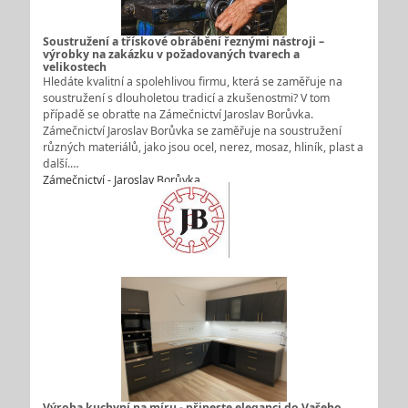
Soustružení a třískové obrábění řeznými nástroji –
výrobky na zakázku v požadovaných tvarech a
velikostech
Hledáte kvalitní a spolehlivou firmu, která se zaměřuje na
soustružení s dlouholetou tradicí a zkušenostmi? V tom
případě se obraťte na Zámečnictví Jaroslav Borůvka.
Zámečnictví Jaroslav Borůvka se zaměřuje na soustružení
různých materiálů, jako jsou ocel, nerez, mosaz, hliník, plast a
další.…
Zámečnictví - Jaroslav Borůvka
Výroba kuchyní na míru - přineste eleganci do Vašeho