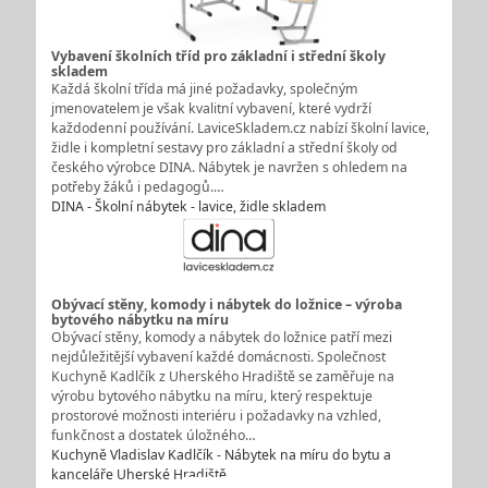
Vybavení školních tříd pro základní i střední školy
skladem
Každá školní třída má jiné požadavky, společným
jmenovatelem je však kvalitní vybavení, které vydrží
každodenní používání. LaviceSkladem.cz nabízí školní lavice,
židle i kompletní sestavy pro základní a střední školy od
českého výrobce DINA. Nábytek je navržen s ohledem na
potřeby žáků i pedagogů.…
DINA - Školní nábytek - lavice, židle skladem
Obývací stěny, komody i nábytek do ložnice – výroba
bytového nábytku na míru
Obývací stěny, komody a nábytek do ložnice patří mezi
nejdůležitější vybavení každé domácnosti. Společnost
Kuchyně Kadlčík z Uherského Hradiště se zaměřuje na
výrobu bytového nábytku na míru, který respektuje
prostorové možnosti interiéru i požadavky na vzhled,
funkčnost a dostatek úložného…
Kuchyně Vladislav Kadlčík - Nábytek na míru do bytu a
kanceláře Uherské Hradiště