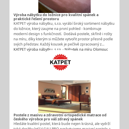
Výroba nábytku do ložnice pro kvalitní spánek a
praktické řešení prostoru
KATPET výroba nábytku, s.r.o. vyrábí široký sortiment nábytku
do ložnice, který zaujme na první pohled - kombinuje
moderní design s funkčností. Dodává postele, skříně i rošty
na míru, díky kterým si můžete vytvořit prostor přesně podle
svých představ. Každý kousek je pečlivě zpracovaný z…
KATPET výroba nábytku, s.r.o. - Nábytek na míru Olomouc
Postele z masivu a zdravotní ortopedické matrace od
českého výrobce pro váš zdravý spánek
Hledáte kvalitní postel, která bude nejen krásná, ale vydrží
také desítky let? V GALLPRO poskytujeme masivní postele a