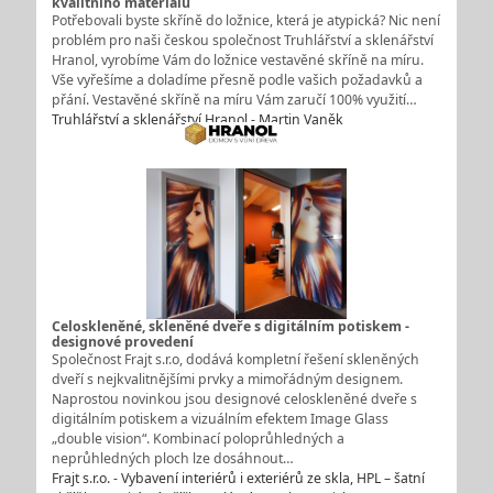
kvalitního materiálu
Potřebovali byste skříně do ložnice, která je atypická? Nic není
problém pro naši českou společnost Truhlářství a sklenářství
Hranol, vyrobíme Vám do ložnice vestavěné skříně na míru.
Vše vyřešíme a doladíme přesně podle vašich požadavků a
přání. Vestavěné skříně na míru Vám zaručí 100% využití…
Truhlářství a sklenářství Hranol - Martin Vaněk
Celoskleněné, skleněné dveře s digitálním potiskem -
designové provedení
Společnost Frajt s.r.o, dodává kompletní řešení skleněných
dveří s nejkvalitnějšími prvky a mimořádným designem.
Naprostou novinkou jsou designové celoskleněné dveře s
digitálním potiskem a vizuálním efektem Image Glass
„double vision“. Kombinací poloprůhledných a
neprůhledných ploch lze dosáhnout…
Frajt s.r.o. - Vybavení interiérů i exteriérů ze skla, HPL – šatní