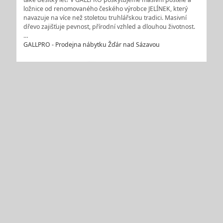
ložnice od renomovaného českého výrobce JELÍNEK, který
navazuje na více než stoletou truhlářskou tradici. Masivní
dřevo zajišťuje pevnost, přírodní vzhled a dlouhou životnost.
…
GALLPRO - Prodejna nábytku Žďár nad Sázavou
3D vizualizace, návrhy a vybavení interiéru z lamina, dýhy,
masivu, kompaktního laminátu i umělého kamene
Každý interiér si zaslouží řešení, které spojuje styl, funkčnost i
kvalitní materiály. Společnost ZANAMI s.r.o. Buchlovice
zpracovává architektonické návrhy interiéru, doplněno o 3D
vizualizace, díky kterým si klienti mohou detailně
prohlédnout budoucí podobu interiéru – dřív než začne
výroba.…
ZANAMI s.r.o. - Nábytek na míru do interiéru Uherské