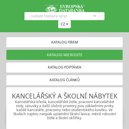
CZ
KATALOG FIREM
KATALOG MICROSITE
KATALOG POPTÁVEK
KATALOG ČLÁNKŮ
KANCELÁŘSKÝ A ŠKOLNÍ NÁBYTEK
Kancelářská křesla,
kancelářské židle
, pracovní
kancelářské
stoly
, zásuvky a další úložné prostory jsou základními prvky
každé kanceláře, pracovny nebo studentského koutku. Ve
školách najdou naopak uplatnění školní lavice, méně robustní
židle a školní skříňky.