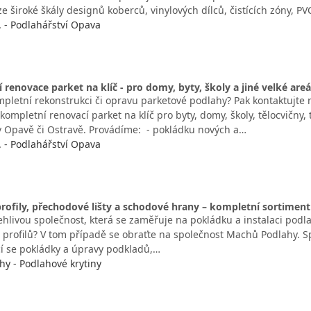
e široké škály designů koberců, vinylových dílců, čistících zóny, PV
. - Podlahářství Opava
 renovace parket na klíč - pro domy, byty, školy a jiné velké areá
mpletní rekonstrukci či opravu parketové podlahy? Pak kontaktujte 
 kompletní renovací parket na klíč pro byty, domy, školy, tělocvičny, 
 v Opavě či Ostravě. Provádíme: - pokládku nových a…
. - Podlahářství Opava
profily, přechodové lišty a schodové hrany – kompletní sortimen
hlivou společnost, která se zaměřuje na pokládku a instalaci podla
h profilů? V tom případě se obraťte na společnost Machů Podlahy.
ící se pokládky a úpravy podkladů,…
y - Podlahové krytiny