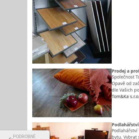
Prodej a pro
Společnost To
Opavě od zač
dle Vašich p
Tom&Ka s.r.o
Podlahářství
Podlahářství
bytu. Vybrat
PODROBNÉ