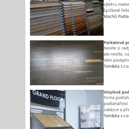
výběru mater
špičkové ře
Machů Podlah
Parketové po
Nevíte si ra
ale nevíte, n
Vám poskytne
Tom&Ka s.r.o
Vinylové pod
Firma podlah
podlahářství
zakázce a pře
Tom&Ka s.r.o