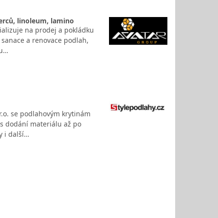
erců, linoleum, lamino
ializuje na prodej a pokládku
í, sanace a renovace podlah,
ou…
.r.o. se podlahovým krytinám
es dodání materiálu až po
 i další…