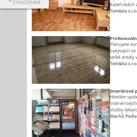
VYHLEDÁVÁNÍ
Kateřinkách z
Tom&Ka s.r.o
Profesionální
Plánujete ko
zabývající se
velké areály
Tom&Ka s.r.o
Interiérové 
Hledáte spole
interiérovýc
služby týkaj
Machů Podlah