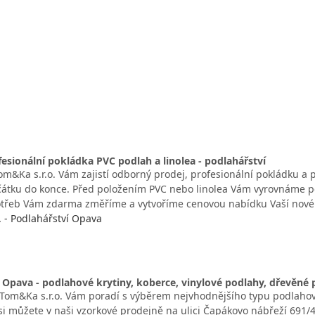
fesionální pokládka PVC podlah a linolea - podlahářství
m&Ka s.r.o. Vám zajistí odborný prodej, profesionální pokládku a p
átku do konce. Před položením PVC nebo linolea Vám vyrovnáme po
otřeb Vám zdarma změříme a vytvoříme cenovou nabídku Vaší nové
. - Podlahářství Opava
 Opava - podlahové krytiny, koberce, vinylové podlahy, dřevěné
 Tom&Ka s.r.o. Vám poradí s výběrem nejvhodnějšího typu podlahov
 si můžete v naši vzorkové prodejně na ulici Čapákovo nábřeží 691/