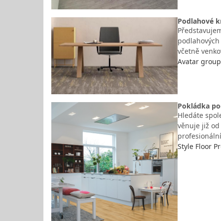
Podlahové kr
Představujeme
podlahových k
včetně venko
Avatar group,
Pokládka pod
Hledáte spol
věnuje již o
profesionáln
Style Floor P