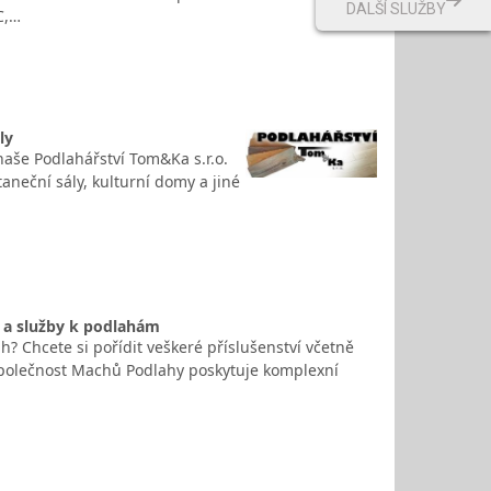
DALŠÍ SLUŽBY
C,…
ly
naše Podlahářství Tom&Ka s.r.o.
taneční sály, kulturní domy a jiné
t a služby k podlahám
h? Chcete si pořídit veškeré příslušenství včetně
 Společnost Machů Podlahy poskytuje komplexní