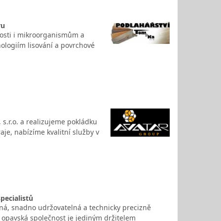
ru
hkosti i mikroorganismům a
nologiím lisování a povrchové
 s.r.o. a realizujeme pokládku
je, nabízíme kvalitní služby v
pecialistů
lná, snadno udržovatelná a technicky precizně
 opavská společnost je jediným držitelem