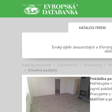
KATALOG FIREM
Široký výběr dvouvrstvých a třívrst
ošet
Katalog microsite
Stavebnictví
Stavebniny
Po
Dřevěné podlahy
Pokládka pod
Potřebujete 
zajistí poklá
Pracujeme s 
Malířství a 