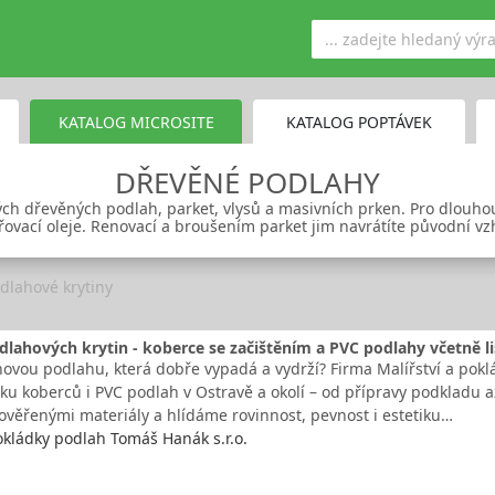
KATALOG MICROSITE
KATALOG POPTÁVEK
DŘEVĚNÉ PODLAHY
vých dřevěných podlah, parket, vlysů a masivních prken. Pro dlouho
řovací oleje. Renovací a broušením parket jim navrátíte původní vz
dlahové krytiny
lahových krytin - koberce se začištěním a PVC podlahy včetně li
novou podlahu, která dobře vypadá a vydrží? Firma Malířství a pokl
dku koberců i PVC podlah v Ostravě a okolí – od přípravy podkladu až 
ověřenými materiály a hlídáme rovinnost, pevnost i estetiku…
pokládky podlah Tomáš Hanák s.r.o.