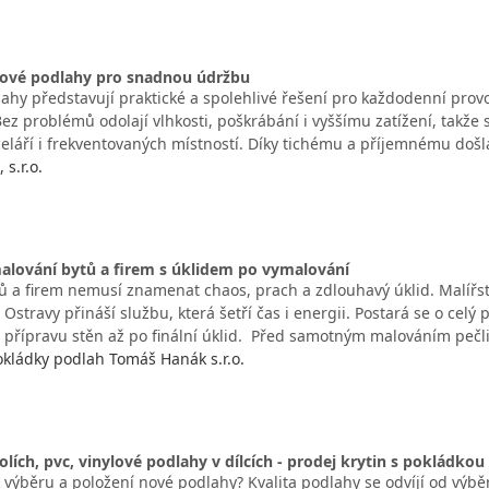
lové podlahy pro snadnou údržbu
lahy představují praktické a spolehlivé řešení pro každodenní pro
ez problémů odolají vlhkosti, poškrábání i vyššímu zatížení, takže 
eláří i frekventovaných místností. Díky tichému a příjemnému doš
 s.r.o.
alování bytů a firem s úklidem po vymalování
ů a firem nemusí znamenat chaos, prach a zdlouhavý úklid. Malířs
z Ostravy přináší službu, která šetří čas i energii. Postará se o cel
 přípravu stěn až po finální úklid. Před samotným malováním pečl
pokládky podlah Tomáš Hanák s.r.o.
olích, pvc, vinylové podlahy v dílcích - prodej krytin s pokládkou
k výběru a položení nové podlahy? Kvalita podlahy se odvíjí od výb