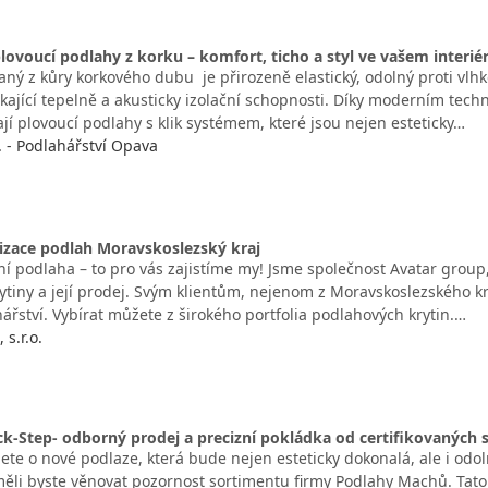
lovoucí podlahy z korku – komfort, ticho a styl ve vašem interié
vaný z kůry korkového dubu je přirozeně elastický, odolný proti vl
kající tepelně a akusticky izolační schopnosti. Díky moderním tech
jí plovoucí podlahy s klik systémem, které jsou nejen esteticky…
. - Podlahářství Opava
lizace podlah Moravskoslezský kraj
ní podlaha – to pro vás zajistíme my! Jsme společnost Avatar group,
tiny a její prodej. Svým klientům, nejenom z Moravskoslezského kra
ářství. Vybírat můžete z širokého portfolia podlahových krytin.…
 s.r.o.
k-Step- odborný prodej a precizní pokládka od certifikovaných s
ete o nové podlaze, která bude nejen esteticky dokonalá, ale i odo
ěli byste věnovat pozornost sortimentu firmy Podlahy Machů. Tato