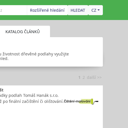
Rozšířené hledání
CZ
KATALOG ČLÁNKŮ
u životnost dřevěné podlahy využijte
hled.
1
2
další >>
št
ádky podlah Tomáš Hanák s.r.o.
po finální začištění či olištování.