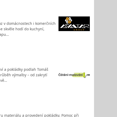
voz v domácnostech i komerčních
se skvěle hodí do kuchyní,
lapu…
tví a pokládky podlah Tomáš
ý průběh výmalby – od zakrytí
ivě…
ěru materiálu a provedení pokládky. Pomoc při