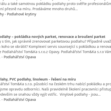
iálu a také samotnou pokládku podlahy proto svěřte profesionálů
šení přesně na míru. Prodáváme mnoho druhů…
y - Podlahové krytiny
dlahy – pokládka nových parket, renovace a broušení parket
dy s tím, jak správně zrenovovat parketovou podlahu? Případně uvaž
a koho se obrátit? Komplexní servis související s pokládkou a renov
 Podlahářství Tom&Ka s.r.o.z Opavy. Podlahářství Tom&Ka s.r.o V
. - Podlahářství Opava
lahy, PVC podlahy, linoleum - řešení na míru
ářství Tom&Ka s.r.o. působící na českém trhu nabízí pokládku a pro
 jsme opravdu odborníci. Naši pravidelně školení pracovníci přistu
devším se snahou vždy vyjít vstříc. Vinylové podlahy - jsou…
. - Podlahářství Opava