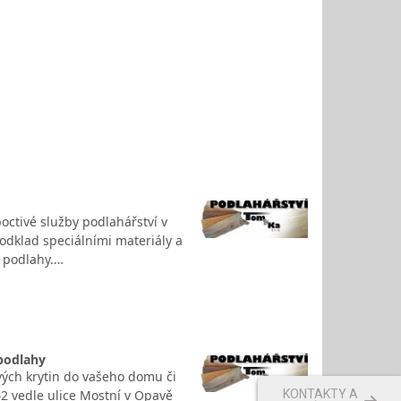
octivé služby podlahářství v
dklad speciálními materiály a
 podlahy.…
 podlahy
ých krytin do vašeho domu či
42 vedle ulice Mostní v Opavě
KONTAKTY A