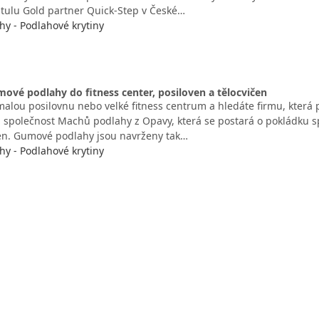
titulu Gold partner Quick-Step v České…
y - Podlahové krytiny
mové podlahy do fitness center, posiloven a tělocvičen
malou posilovnu nebo velké fitness centrum a hledáte firmu, která
a společnost Machů podlahy z Opavy, která se postará o pokládku
čen. Gumové podlahy jsou navrženy tak…
y - Podlahové krytiny