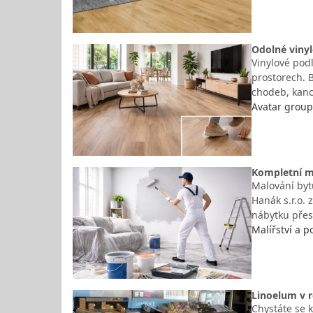
Odolné viny
Vinylové pod
prostorech. B
chodeb, kanc
Avatar group,
Kompletní m
Malování byt
Hanák s.r.o. 
nábytku přes
Malířství a 
Linoelum v r
Chystáte se 