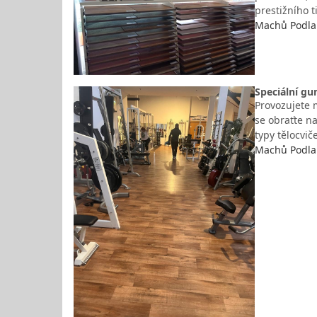
prestižního 
Machů Podlah
Speciální gu
Provozujete 
se obraťte n
typy tělocvi
Machů Podlah