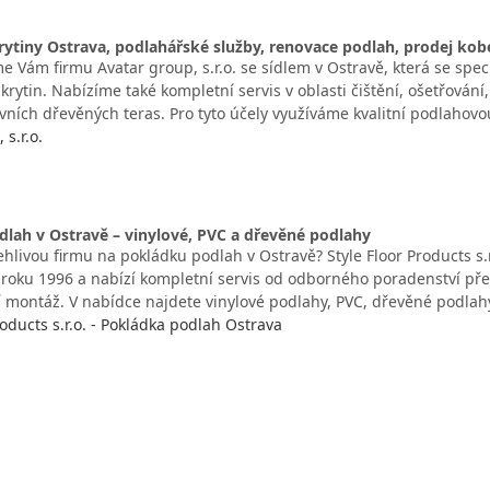
ytiny Ostrava, podlahářské služby, renovace podlah, prodej kob
 Vám firmu Avatar group, s.r.o. se sídlem v Ostravě, která se spec
rytin. Nabízíme také kompletní servis v oblasti čištění, ošetřován
vních dřevěných teras. Pro tyto účely využíváme kvalitní podlahov
 s.r.o.
lah v Ostravě – vinylové, PVC a dřevěné podlahy
ehlivou firmu na pokládku podlah v Ostravě? Style Floor Products s
d roku 1996 a nabízí kompletní servis od odborného poradenství př
í montáž. V nabídce najdete vinylové podlahy, PVC, dřevěné podlahy
roducts s.r.o. - Pokládka podlah Ostrava