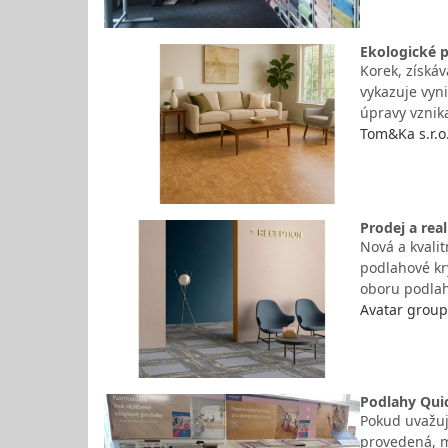
Ekologické p
Korek, získá
vykazuje vyni
úpravy vznika
Tom&Ka s.r.o
Prodej a rea
Nová a kvalit
podlahové kry
oboru podlah
Avatar group,
Podlahy Quic
Pokud uvažuj
provedená, m