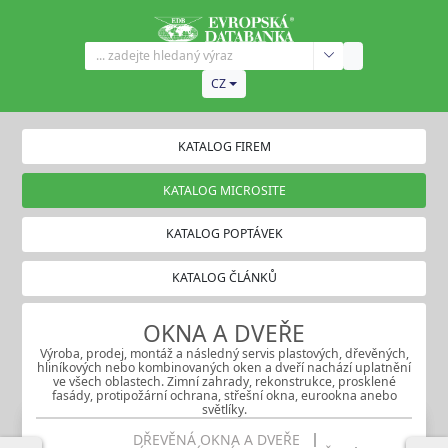
CZ
KATALOG FIREM
KATALOG MICROSITE
KATALOG POPTÁVEK
KATALOG ČLÁNKŮ
OKNA A DVEŘE
Výroba, prodej, montáž a následný servis plastových, dřevěných,
hliníkových nebo kombinovaných oken a dveří nachází uplatnění
ve všech oblastech. Zimní zahrady, rekonstrukce, prosklené
fasády, protipožární ochrana, střešní okna, eurookna anebo
světlíky.
DŘEVĚNÁ OKNA A DVEŘE