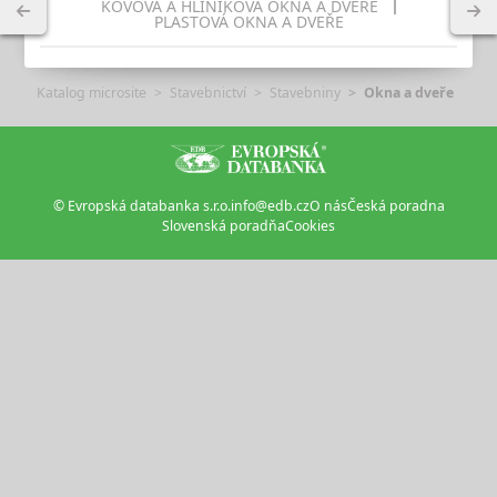
KOVOVÁ A HLINÍKOVÁ OKNA A DVEŘE
PLASTOVÁ OKNA A DVEŘE
Katalog microsite
Stavebnictví
Stavebniny
Okna a dveře
© Evropská databanka s.r.o.
info@edb.cz
O nás
Česká poradna
Slovenská poradňa
Cookies