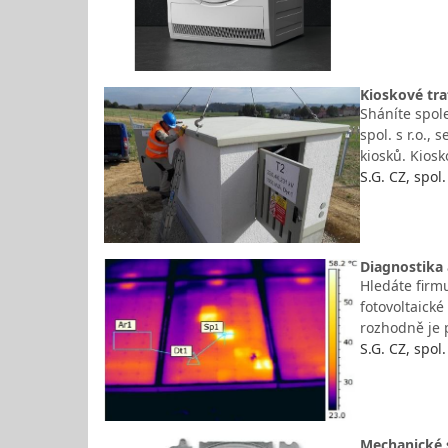
Kioskové tra
Sháníte spole
spol. s r.o.
kiosků. Kiosk
S.G. CZ, spol. 
Diagnostika 
Hledáte firmu
fotovoltaick
rozhodně je 
S.G. CZ, spol. 
Mechanické s