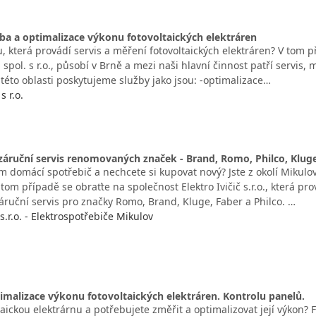
ba a optimalizace výkonu fotovoltaických elektráren
, která provádí servis a měření fotovoltaických elektráren? V tom 
, spol. s r.o., působí v Brně a mezi naši hlavní činnost patří servis,
 této oblasti poskytujeme služby jako jsou: -optimalizace…
s r.o.
záruční servis renomovaných značek - Brand, Romo, Philco, Kluge
m domácí spotřebič a nechcete si kupovat nový? Jste z okolí Mikulov
tom případě se obraťte na společnost Elektro Ivičič s.r.o., která pr
áruční servis pro značky Romo, Brand, Kluge, Faber a Philco. …
 s.r.o. - Elektrospotřebiče Mikulov
imalizace výkonu fotovoltaických elektráren. Kontrolu panelů.
aickou elektrárnu a potřebujete změřit a optimalizovat její výkon? Fi