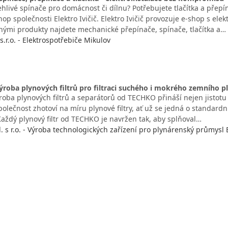
hlivé spínače pro domácnost či dílnu? Potřebujete tlačítka a přepí
hop společnosti Elektro Ivičič. Elektro Ivičič provozuje e-shop s e
ými produkty najdete mechanické přepínače, spínače, tlačítka a…
 s.r.o. - Elektrospotřebiče Mikulov
roba plynových filtrů pro filtraci suchého i mokrého zemního p
oba plynových filtrů a separátorů od TECHKO přináší nejen jistotu kv
 společnost zhotoví na míru plynové filtry, ať už se jedná o standard
aždý plynový filtr od TECHKO je navržen tak, aby splňoval…
. s r.o. - Výroba technologických zařízení pro plynárenský průmysl