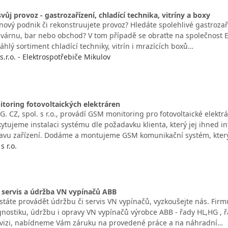
vůj provoz - gastrozařízení, chladící technika, vitríny a boxy
nový podnik či rekonstruujete provoz? Hledáte spolehlivé gastrozaříz
várnu, bar nebo obchod? V tom případě se obraťte na společnost Elekt
sáhlý sortiment chladící techniky, vitrín i mrazících boxů…
 s.r.o. - Elektrospotřebiče Mikulov
itoring fotovoltaických elektráren
G. CZ, spol. s r.o., provádí GSM monitoring pro fotovoltaické elektrá
kytujeme instalaci systému dle požadavku klienta, který jej ihned 
avu zařízení. Dodáme a montujeme GSM komunikační systém, kter
s r.o.
 servis a údržba VN vypínačů ABB
táte provádět údržbu či servis VN vypínačů, vyzkoušejte nás. Firmu S.
agnostiku, údržbu i opravy VN vypínačů výrobce ABB - řady HL,HG , 
vizi, nabídneme Vám záruku na provedené práce a na náhradní…