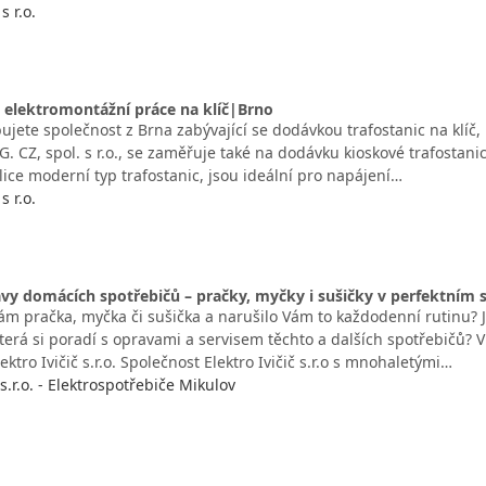
s r.o.
, elektromontážní práce na klíč|Brno
jete společnost z Brna zabývající se dodávkou trafostanic na klíč,
G. CZ, spol. s r.o., se zaměřuje také na dodávku kioskové trafostanic
lice moderní typ trafostanic, jsou ideální pro napájení…
s r.o.
avy domácích spotřebičů – pračky, myčky i sušičky v perfektním 
ám pračka, myčka či sušička a narušilo Vám to každodenní rutinu? J
která si poradí s opravami a servisem těchto a dalších spotřebičů?
ektro Ivičič s.r.o. Společnost Elektro Ivičič s.r.o s mnohaletými…
 s.r.o. - Elektrospotřebiče Mikulov