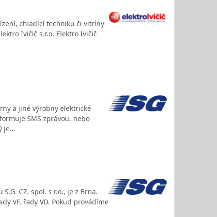
ení, chladící techniku či vitríny
ro Ivičič s.r.o. Elektro Ivičič
rny a jiné výrobny elektrické
informuje SMS zprávou, nebo
ý je…
G. CZ, spol. s r.o., je z Brna.
řady VF, řady VD. Pokud provádíme