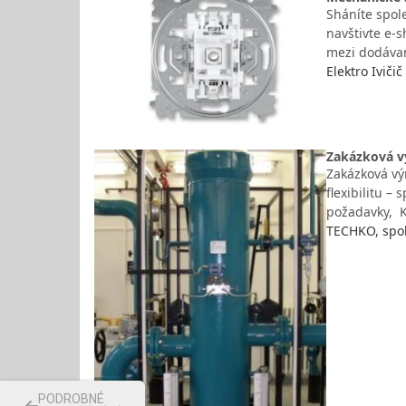
Sháníte spole
navštivte e-s
mezi dodávan
Elektro Ivičič
Zakázková vý
Zakázková výr
flexibilitu –
požadavky, K
TECHKO, spol
PODROBNÉ