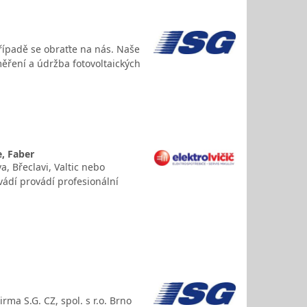
případě se obraťte na nás. Naše
 měření a údržba fotovoltaických
, Faber
a, Břeclavi, Valtic nebo
ovádí provádí profesionální
rma S.G. CZ, spol. s r.o. Brno