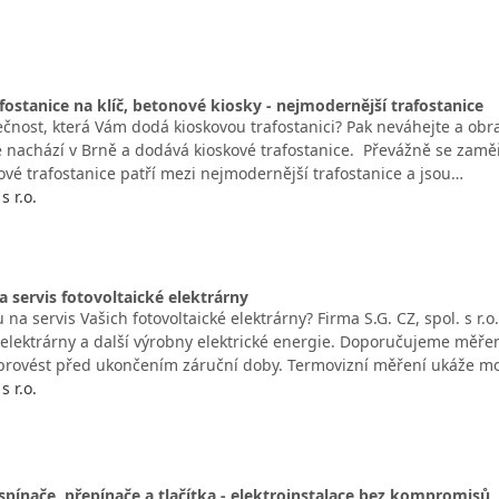
fostanice na klíč, betonové kiosky - nejmodernější trafostanice
čnost, která Vám dodá kioskovou trafostanici? Pak neváhejte a obra
, se nachází v Brně a dodává kioskové trafostanice. Převážně se z
ové trafostanice patří mezi nejmodernější trafostanice a jsou…
s r.o.
a servis fotovoltaické elektrárny
 na servis Vašich fotovoltaické elektrárny? Firma S.G. CZ, spol. s r
é elektrárny a další výrobny elektrické energie. Doporučujeme měře
provést před ukončením záruční doby. Termovizní měření ukáže m
s r.o.
pínače, přepínače a tlačítka - elektroinstalace bez kompromisů