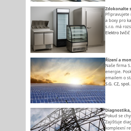
Zdokonalte s
Připravujete 
a boxy pro ka
s.r.o. má roz
Elektro Ivičič
Řízení a mon
Naše firma S.
energie. Pos
emailem o st
S.G. CZ, spol. 
Diagnostika,
Pokud se chys
Zajišťuje di
komplexní re