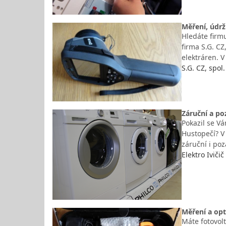
Měření, údrž
Hledáte firmu
firma S.G. CZ
elektráren. V
S.G. CZ, spol. 
Záruční a po
Pokazil se Vá
Hustopečí? V 
záruční i poz
Elektro Ivičič
Měření a opt
Máte fotovolt