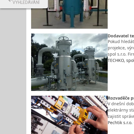
VYHLEDÁVÁNÍ
Dodavatel te
Pokud hledát
projekce, vý
spol s.r.o. F
TECHKO, spol
Rozvaděče pr
V dnešní době
elektrárny st
zajistit spr
Pechtik s.r.o