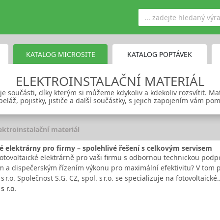
KATALOG MICROSITE
KATALOG POPTÁVEK
ELEKTROINSTALAČNÍ MATERIÁL
je součásti, díky kterým si můžeme kdykoliv a kdekoliv rozsvítit. Ma
láž, pojistky, jističe a další součástky, s jejich zapojením vám pom
ektroinstalační materiál
é elektrárny pro firmy – spolehlivé řešení s celkovým servisem
fotovoltaické elektrárně pro vaši firmu s odbornou technickou pod
 a dispečerským řízením výkonu pro maximální efektivitu? V tom p
 s r.o. Společnost S.G. CZ, spol. s r.o. se specializuje na fotovoltaické
s r.o.