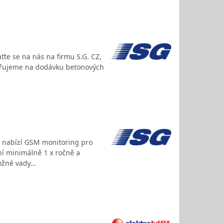
ťte se na nás na firmu S.G. CZ,
aměřujeme na dodávku betonových
.o. nabízí GSM monitoring pro
ní minimálně 1 x ročně a
ožné vady…