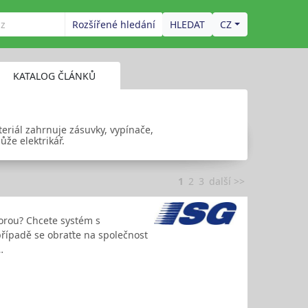
Rozšířené hledání
CZ
KATALOG ČLÁNKŮ
teriál zahrnuje zásuvky, vypínače,
ůže elektrikář.
1
2
3
další >>
porou? Chcete systém s
řípadě se obraťte na společnost
…