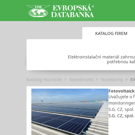
KATALOG FIREM
Elektroinstalační materiál zahrnu
potřebnou kabe
Katalog microsite
Stavebnictví
Stavebniny
El
Fotovoltaick
Uvažujete o 
monitoringem
S.G. CZ, spol.
S.G. CZ, spol. 