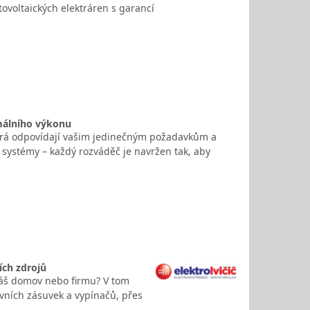
tovoltaických elektráren s garancí
imálního výkonu
terá odpovídají vašim jedinečným požadavkům a
systémy – každý rozváděč je navržen tak, aby
ích zdrojů
 Váš domov nebo firmu? V tom
ovních zásuvek a vypínačů, přes
. …