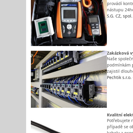
provádí kontr
nástupu 24ho
S.G. CZ, spol. 
Zakázková v
Naše společn
podmínkám pr
zajistil dlo
Pechtik s.r.o
Kvalitní ele
Potřebujete 
případě se ob
kabely a pro