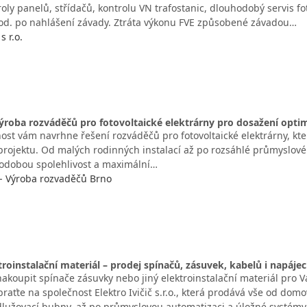
oly panelů, střídačů, kontrolu VN trafostanic, dlouhodobý servis fo
d. po nahlášení závady. Ztráta výkonu FVE způsobené závadou…
s r.o.
ýroba rozváděčů pro fotovoltaické elektrárny pro dosažení opt
ost vám navrhne řešení rozváděčů pro fotovoltaické elektrárny, k
ojektu. Od malých rodinných instalací až po rozsáhlé průmyslové 
uhodobou spolehlivost a maximální…
. - Výroba rozvaděčů Brno
ktroinstalační materiál – prodej spínačů, zásuvek, kabelů i napájec
nakoupit spínače zásuvky nebo jiný elektroinstalační materiál pro
raťte na společnost Elektro Ivičič s.r.o., která prodává vše od dom
dlužovací bubny, až po průmyslovou automatizaci a úložné systémy