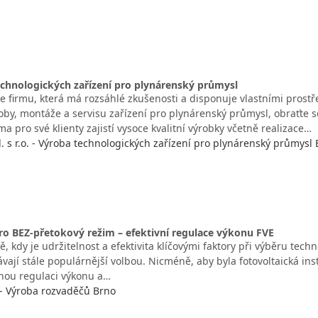
chnologických zařízení pro plynárenský průmysl
e firmu, která má rozsáhlé zkušenosti a disponuje vlastními prostř
roby, montáže a servisu zařízení pro plynárenský průmysl, obraťte
irma pro své klienty zajistí vysoce kvalitní výrobky včetně realizace…
. s r.o. - Výroba technologických zařízení pro plynárenský průmysl
o BEZ-přetokový režim – efektivní regulace výkonu FVE
, kdy je udržitelnost a efektivita klíčovými faktory při výběru techn
ávají stále populárnější volbou. Nicméně, aby byla fotovoltaická ins
ávnou regulaci výkonu a…
. - Výroba rozvaděčů Brno