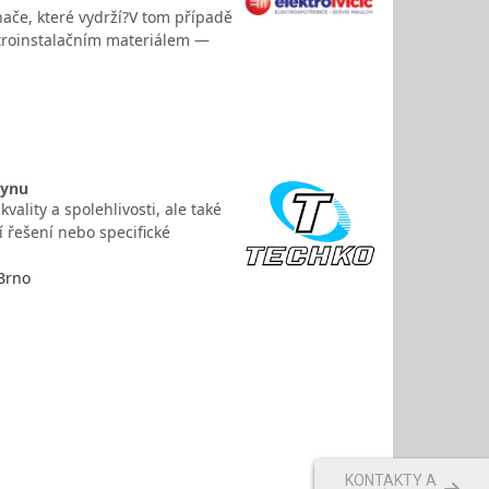
nače, které vydrží?V tom případě
lektroinstalačním materiálem —
lynu
ality a spolehlivosti, ale také
ní řešení nebo specifické
 Brno
KONTAKTY A