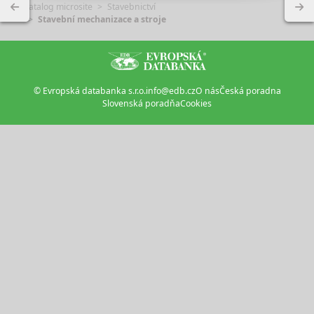
Katalog microsite
Stavebnictví
Stavební mechanizace a stroje
© Evropská databanka s.r.o.
info@edb.cz
O nás
Česká poradna
Slovenská poradňa
Cookies