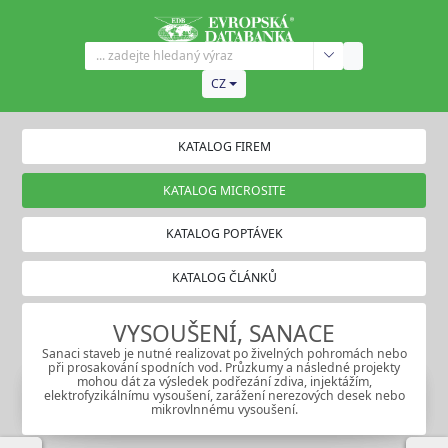
CZ
KATALOG FIREM
KATALOG MICROSITE
KATALOG POPTÁVEK
KATALOG ČLÁNKŮ
VYSOUŠENÍ, SANACE
Sanaci staveb je nutné realizovat po živelných pohromách nebo
při prosakování spodních vod. Průzkumy a následné projekty
mohou dát za výsledek podřezání zdiva, injektážím,
elektrofyzikálnímu vysoušení, zarážení nerezových desek nebo
mikrovlnnému vysoušení.