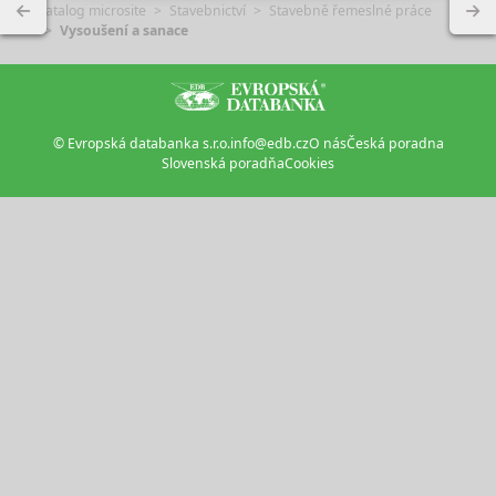
Katalog microsite
Stavebnictví
Stavebně řemeslné práce
Vysoušení a sanace
© Evropská databanka s.r.o.
info@edb.cz
O nás
Česká poradna
Slovenská poradňa
Cookies