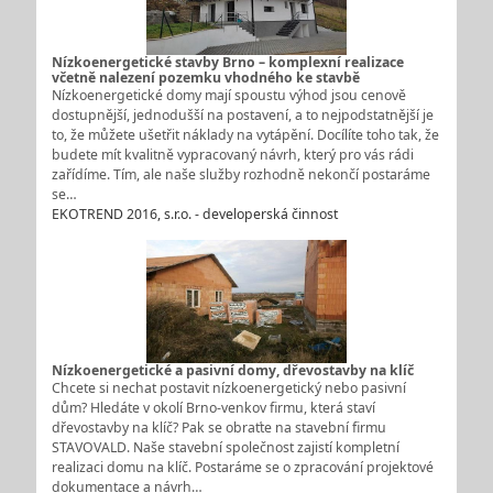
Nízkoenergetické stavby Brno – komplexní realizace
včetně nalezení pozemku vhodného ke stavbě
Nízkoenergetické domy mají spoustu výhod jsou cenově
dostupnější, jednodušší na postavení, a to nejpodstatnější je
to, že můžete ušetřit náklady na vytápění. Docílíte toho tak, že
budete mít kvalitně vypracovaný návrh, který pro vás rádi
zařídíme. Tím, ale naše služby rozhodně nekončí postaráme
se…
EKOTREND 2016, s.r.o. - developerská činnost
Nízkoenergetické a pasivní domy, dřevostavby na klíč
Chcete si nechat postavit nízkoenergetický nebo pasivní
dům? Hledáte v okolí Brno-venkov firmu, která staví
dřevostavby na klíč? Pak se obraťte na stavební firmu
STAVOVALD. Naše stavební společnost zajistí kompletní
realizaci domu na klíč. Postaráme se o zpracování projektové
dokumentace a návrh…