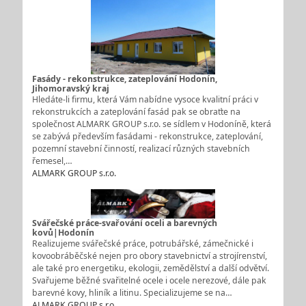
Fasády - rekonstrukce, zateplování Hodonín,
Jihomoravský kraj
Hledáte-li firmu, která Vám nabídne vysoce kvalitní práci v
rekonstrukcích a zateplování fasád pak se obraťte na
společnost ALMARK GROUP s.r.o. se sídlem v Hodoníně, která
se zabývá především fasádami - rekonstrukce, zateplování,
pozemní stavební činností, realizací různých stavebních
řemesel,…
ALMARK GROUP s.r.o.
Svářečské práce-svařování oceli a barevných
kovů|Hodonín
Realizujeme svářečské práce, potrubářské, zámečnické i
kovoobráběčské nejen pro obory stavebnictví a strojírenství,
ale také pro energetiku, ekologii, zemědělství a další odvětví.
Svařujeme běžné svařitelné ocele i ocele nerezové, dále pak
barevné kovy, hliník a litinu. Specializujeme se na…
ALMARK GROUP s.r.o.