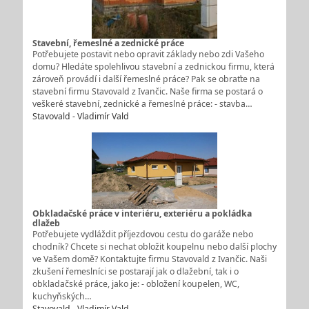
Stavební, řemeslné a zednické práce
Potřebujete postavit nebo opravit základy nebo zdi Vašeho
domu? Hledáte spolehlivou stavební a zednickou firmu, která
zároveň provádí i další řemeslné práce? Pak se obraťte na
stavební firmu Stavovald z Ivančic. Naše firma se postará o
veškeré stavební, zednické a řemeslné práce: - stavba…
Stavovald - Vladimír Vald
Obkladačské práce v interiéru, exteriéru a pokládka
dlažeb
Potřebujete vydláždit příjezdovou cestu do garáže nebo
chodník? Chcete si nechat obložit koupelnu nebo další plochy
ve Vašem domě? Kontaktujte firmu Stavovald z Ivančic. Naši
zkušení řemeslníci se postarají jak o dlažební, tak i o
obkladačské práce, jako je: - obložení koupelen, WC,
kuchyňských…
Stavovald - Vladimír Vald