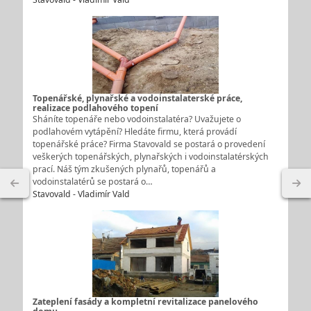
Topenářské, plynařské a vodoinstalaterské práce,
realizace podlahového topení
Sháníte topenáře nebo vodoinstalatéra? Uvažujete o
podlahovém vytápění? Hledáte firmu, která provádí
topenářské práce? Firma Stavovald se postará o provedení
veškerých topenářských, plynařských i vodoinstalatérských
prací. Náš tým zkušených plynařů, topenářů a
vodoinstalatérů se postará o…
Stavovald - Vladimír Vald
Zateplení fasády a kompletní revitalizace panelového