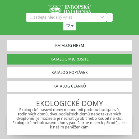
CZ
KATALOG FIREM
KATALOG MICROSITE
KATALOG POPTÁVEK
KATALOG ČLÁNKŮ
EKOLOGICKÉ DOMY
Ekologické pasivní domy mohou mít podobu bungalovů,
rodinných domů, dvoupodlažních domů nebo takzvaných
dvojdomů. Je možné si je nechat vyrobit nebo koupit na klíč.
Ekologické neboli pasivní domy jsou šetrné nejen k přírodě, ale i
k našim peněženkám.