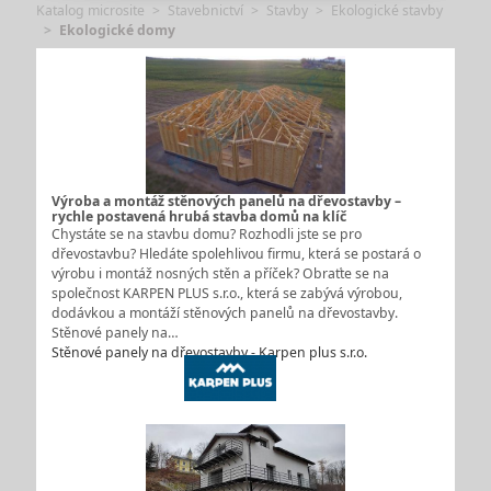
Katalog microsite
Stavebnictví
Stavby
Ekologické stavby
Ekologické domy
Výroba a montáž stěnových panelů na dřevostavby –
rychle postavená hrubá stavba domů na klíč
Chystáte se na stavbu domu? Rozhodli jste se pro
dřevostavbu? Hledáte spolehlivou firmu, která se postará o
výrobu i montáž nosných stěn a příček? Obraťte se na
společnost KARPEN PLUS s.r.o., která se zabývá výrobou,
dodávkou a montáží stěnových panelů na dřevostavby.
Stěnové panely na…
Stěnové panely na dřevostavby - Karpen plus s.r.o.