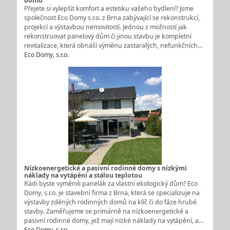
domu
Přejete si vylepšit komfort a estetiku vašeho bydlení? Jsme
společnost Eco Domy s.r.o. z Brna zabývající se rekonstrukcí,
projekcí a výstavbou nemovitostí. Jednou z možností jak
rekonstruovat panelový dům či jinou stavbu je kompletní
revitalizace, která obnáší výměnu zastaralých, nefunkčních…
Eco Domy, s.r.o.
Nízkoenergetické a pasivní rodinné domy s nízkými
náklady na vytápění a stálou teplotou
Rádi byste vyměnili panelák za vlastní ekologický dům? Eco
Domy, s.r.o. je stavební firma z Brna, která se specializuje na
výstavby zděných rodinných domů na klíč či do fáze hrubé
stavby. Zaměřujeme se primárně na nízkoenergetické a
pasivní rodinné domy, jež mají nízké náklady na vytápění, a…
Eco Domy, s.r.o.