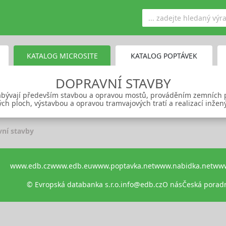
KATALOG MICROSITE
KATALOG POPTÁVEK
DOPRAVNÍ STAVBY
e zabývají především stavbou a opravou mostů, prováděním zemních
ch ploch, výstavbou a opravou tramvajových tratí a realizací inženýr
ní stavby
www.edb.cz
www.edb.eu
www.poptavka.net
www.nabidka.net
www
© Evropská databanka s.r.o.
info@edb.cz
O nás
Česká porad