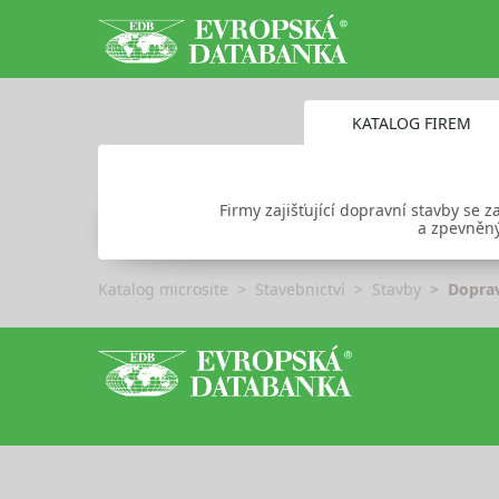
KATALOG FIREM
Firmy zajišťující dopravní stavby s
a zpevněný
Katalog microsite
Stavebnictví
Stavby
Doprav