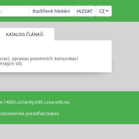
Rozšířené hledání
CZ
KATALOG ČLÁNKŮ
 prací, opravou pozemních komunikací
ských sítí.
.14000.cz
clanky.edb.cz
ua.edb.eu
na
Slovenská poradňa
Cookies