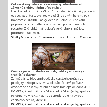
Cukrářská výrobna – zakázková výroba domácích
zákusků s objednáním přes e-shop
Hledáte cukrárnu, kde Vám připraví domácí zákusky pro vaši
oslavu? Rádi byste své hosty potěšili sladkým barem? Pak
navštivte cukrárnu Sladký Méďa v Olomouci, kde Vám
připraví dezerty podle vašeho výběru podle domácích
receptur. Z výrobků naší cukrářské výrobny si můžete
pochutnat na: - mini…
Sladký Méďa, s.r.o. - Cukrárna s dětským koutkem Olomouc
Čerstvé pečivo z Kladna – chléb, rohlíky a housky z
tradiční pekárny
Zajímá vás každodenní dodávka čerstvého pečiva do
prodejny nebo provozovny? Hledáte čerstvé pečivo z
osvědčené pekárny? V tom případě udělejte objednávku u
KOMPEK, kombinát pekařské a cukrářské výroby, spol. s r.o.
Pekárna KOMPEK z Kladna se specializuje na výrobu
čerstvého pečiva, které si…
KOMPEK, kombinát pekařské a cukrářské výroby, spol. s r.o. -