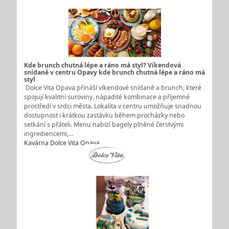
Kde brunch chutná lépe a ráno má styl? Víkendová
snídaně v centru Opavy kde brunch chutná lépe a ráno má
styl
Dolce Vita Opava přináší víkendové snídaně a brunch, které
spojují kvalitní suroviny, nápadité kombinace a příjemné
prostředí v srdci města. Lokalita v centru umožňuje snadnou
dostupnost i krátkou zastávku během procházky nebo
setkání s přáteli. Menu nabízí bagely plněné čerstvými
ingrediencemi,…
Kavárna Dolce Vita Opava