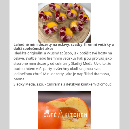
Lahodné mini dezerty na oslavy, svatby, firemní večírky a
další společenské akce
Hledáte originální a vkusný způsob, jak potěšit své hosty na
oslavě, svatbě nebo firemním večírku? Pak jsou pro vás jako
stvořené mini dezerty od cukrárny Sladký Méďa. Uvidíte, že
budou hitem vaší party a všechny okolí zaujmou svou
jedinečnou chutí. Mini dezerty, jako je například tiramissu,
panna…
Sladký Méďa, s.r.o. - Cukrárna s dětským koutkem Olomouc