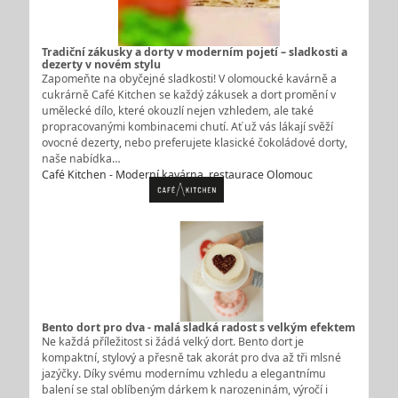
Tradiční zákusky a dorty v moderním pojetí – sladkosti a
dezerty v novém stylu
Zapomeňte na obyčejné sladkosti! V olomoucké kavárně a
cukrárně Café Kitchen se každý zákusek a dort promění v
umělecké dílo, které okouzlí nejen vzhledem, ale také
propracovanými kombinacemi chutí. Ať už vás lákají svěží
ovocné dezerty, nebo preferujete klasické čokoládové dorty,
naše nabídka…
Café Kitchen - Moderní kavárna, restaurace Olomouc
Bento dort pro dva - malá sladká radost s velkým efektem
Ne každá příležitost si žádá velký dort. Bento dort je
kompaktní, stylový a přesně tak akorát pro dva až tři mlsné
jazýčky. Díky svému modernímu vzhledu a elegantnímu
balení se stal oblíbeným dárkem k narozeninám, výročí i