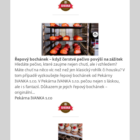
Řepový bochánek – když čerstvé pečivo povýší na zážitek
Hledáte pečivo, které zaujme nejen chutí, ale i vzhledem?
Máte chuť na něco víc než než jen klasický rohlík či housku? V
tom případě vyzkoušejte řepový bochánek od Pekárny
IVANKA s.r.o. V Pekárna IVANKA s.r.o. pečou nejen s láskou,
ale i s fantazií. Důkazem je jejich řepový bochánek –
originální…
Pekárna IVANKA s.r.o.