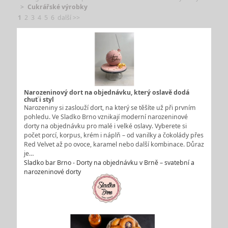
Cukrářské výrobky
1
2
3
4
5
6
další >>
Narozeninový dort na objednávku, který oslavě dodá
chuť i styl
Narozeniny si zaslouží dort, na který se těšíte už při prvním
pohledu. Ve Sladko Brno vznikají moderní narozeninové
dorty na objednávku pro malé i velké oslavy. Vyberete si
počet porcí, korpus, krém i náplň – od vanilky a čokolády přes
Red Velvet až po ovoce, karamel nebo další kombinace. Důraz
je…
Sladko bar Brno - Dorty na objednávku v Brně – svatební a
narozeninové dorty