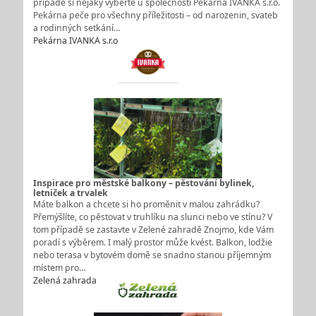
případě si nějaký vyberte u společnosti Pekárna IVANKA s.r.o.
Pekárna peče pro všechny příležitosti – od narozenin, svateb
a rodinných setkání…
Pekárna IVANKA s.r.o.
Inspirace pro městské balkony – pěstování bylinek,
letniček a trvalek
Máte balkon a chcete si ho proměnit v malou zahrádku?
Přemýšlíte, co pěstovat v truhlíku na slunci nebo ve stínu? V
tom případě se zastavte v Zelené zahradě Znojmo, kde Vám
poradí s výběrem. I malý prostor může kvést. Balkon, lodžie
nebo terasa v bytovém domě se snadno stanou příjemným
místem pro…
Zelená zahrada