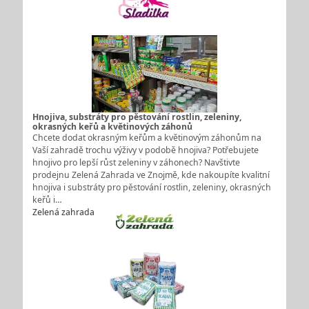
Hnojiva, substráty pro pěstování rostlin, zeleniny,
okrasných keřů a květinových záhonů
Chcete dodat okrasným keřům a květinovým záhonům na
Vaší zahradě trochu výživy v podobě hnojiva? Potřebujete
hnojivo pro lepší růst zeleniny v záhonech? Navštivte
prodejnu Zelená Zahrada ve Znojmě, kde nakoupíte kvalitní
hnojiva i substráty pro pěstování rostlin, zeleniny, okrasných
keřů i…
Zelená zahrada