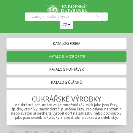
CZ
KATALOG FIREM
KATALOG MICROSITE
KATALOG POPTÁVEK
KATALOG ČLÁNKŮ
CUKRÁŘSKÉ VÝROBKY
V cukrárně ochutnáte velké množství zákusků jako jsou řezy,
špičky, větrníky, sachr dort či punčové řezy. Pro oslavu narozenin
nebo svatbu si nechejte vyrobit dort na zakázku nebo pochoutky,
jako jsou svatební koláčky, nebo drobné cukroví a chlebíčky.
Katalog microsite
Spotřební zboží
Potravinářské výrobky