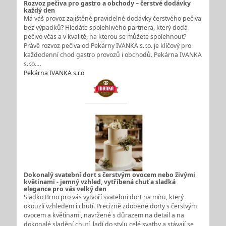
Rozvoz pečiva pro gastro a obchody – čerstvé dodávky
každý den
Má váš provoz zajištěné pravidelné dodávky čerstvého pečiva
bez výpadků? Hledáte spolehlivého partnera, který dodá
pečivo včas a v kvalitě, na kterou se můžete spolehnout?
Právě rozvoz pečiva od Pekárny IVANKA s.r.o. je klíčový pro
každodenní chod gastro provozů i obchodů. Pekárna IVANKA
s.r.o.…
Pekárna IVANKA s.r.o.
Dokonalý svatební dort s čerstvým ovocem nebo živými
květinami - jemný vzhled, vytříbená chuť a sladká
elegance pro vás velký den
Sladko Brno pro vás vytvoří svatební dort na míru, který
okouzlí vzhledem i chutí. Precizně zdobené dorty s čerstvým
ovocem a květinami, navržené s důrazem na detail a na
dokonalé sladění chutí, ladí do stylu celé svatby a stávají se