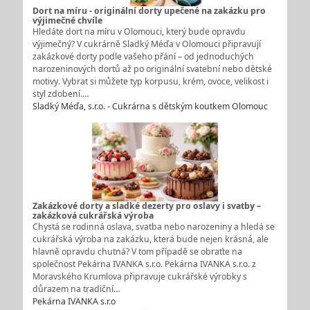
Dort na míru - originální dorty upečené na zakázku pro
výjimečné chvíle
Hledáte dort na míru v Olomouci, který bude opravdu
výjimečný? V cukrárně Sladký Méďa v Olomouci připravují
zakázkové dorty podle vašeho přání – od jednoduchých
narozeninových dortů až po originální svatební nebo dětské
motivy. Vybrat si můžete typ korpusu, krém, ovoce, velikost i
styl zdobení.…
Sladký Méďa, s.r.o. - Cukrárna s dětským koutkem Olomouc
Zakázkové dorty a sladké dezerty pro oslavy i svatby –
zakázková cukrářská výroba
Chystá se rodinná oslava, svatba nebo narozeniny a hledá se
cukrářská výroba na zakázku, která bude nejen krásná, ale
hlavně opravdu chutná? V tom případě se obraťte na
společnost Pekárna IVANKA s.r.o. Pekárna IVANKA s.r.o. z
Moravského Krumlova připravuje cukrářské výrobky s
důrazem na tradiční…
Pekárna IVANKA s.r.o.