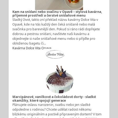
Kam na snídani nebo svačinu v Opavě – stylová kavárna,
příjemné prostředí a čerstvé snídaňové menu
Sladký život, takto zní překlad názvu kavárny Dolce Vita v
Opavě, kde na Vás každý den čeká snídaně nebo malá
svačinka pro barevnější den. Pokud si ráno rádi dopřejete
dobrou a pestrou snídani, navštivte naši kavárnu a
objednejte si naše snídaňové menu nebo si přijďte pro
obloženou bagetu či…
Kavárna Dolce Vita Opava
Marcipánové, vanilkové a čokoládové dorty - sladké
okamžiky, které spojují generace
Plánujete oslavu narozenin, svatbu nebo jen sladké
odpoledne s rodinou? Chcete udělat radost někomu
blízkému originálním a poctivě připraveným dortem? V tom