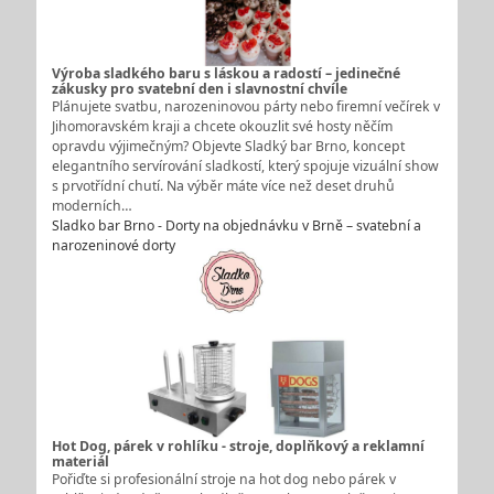
Výroba sladkého baru s láskou a radostí – jedinečné
zákusky pro svatební den i slavnostní chvíle
Plánujete svatbu, narozeninovou párty nebo firemní večírek v
Jihomoravském kraji a chcete okouzlit své hosty něčím
opravdu výjimečným? Objevte Sladký bar Brno, koncept
elegantního servírování sladkostí, který spojuje vizuální show
s prvotřídní chutí. Na výběr máte více než deset druhů
moderních…
Sladko bar Brno - Dorty na objednávku v Brně – svatební a
narozeninové dorty
Hot Dog, párek v rohlíku - stroje, doplňkový a reklamní
materiál
Pořiďte si profesionální stroje na hot dog nebo párek v