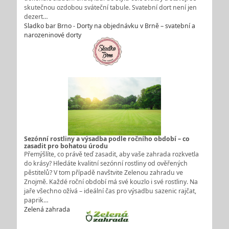
skutečnou ozdobou sváteční tabule. Svatební dort není jen
dezert…
Sladko bar Brno - Dorty na objednávku v Brně – svatební a
narozeninové dorty
Sezónní rostliny a výsadba podle ročního období – co
zasadit pro bohatou úrodu
Přemýšlíte, co právě teď zasadit, aby vaše zahrada rozkvetla
do krásy? Hledáte kvalitní sezónní rostliny od ověřených
pěstitelů? V tom případě navštvite Zelenou zahradu ve
Znojmě. Každé roční období má své kouzlo i své rostliny. Na
jaře všechno ožívá – ideální čas pro výsadbu sazenic rajčat,
paprik…
Zelená zahrada