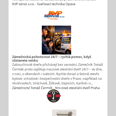
KVP servis s.r.o. - Svařovací technika Opava
Zámečnická pohotovost 24/7 – rychlá pomoc, když
zůstanete venku
Zabouchnuté dveře přicházejí bez varování. Zámečník Tomáš
Čermák proto zajišťuje nouzové otevírání dveří 24/7 – ve dne,
v noci, o víkendech i svátcích. Rychle dorazí a šetrně otevře
bytové, vchodové i bezpečnostní dveře v Praze, například na
Vinohradech, Smíchově, Žižkově, Dejvicích, Karlíně i v…
Zámečnictví Tomáš Čermák - Nouzové otevírání dveří Praha