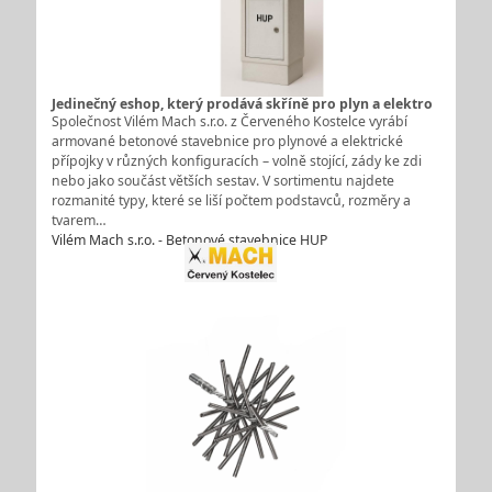
Jedinečný eshop, který prodává skříně pro plyn a elektro
Společnost Vilém Mach s.r.o. z Červeného Kostelce vyrábí
armované betonové stavebnice pro plynové a elektrické
přípojky v různých konfiguracích – volně stojící, zády ke zdi
nebo jako součást větších sestav. V sortimentu najdete
rozmanité typy, které se liší počtem podstavců, rozměry a
tvarem…
Vilém Mach s.r.o. - Betonové stavebnice HUP