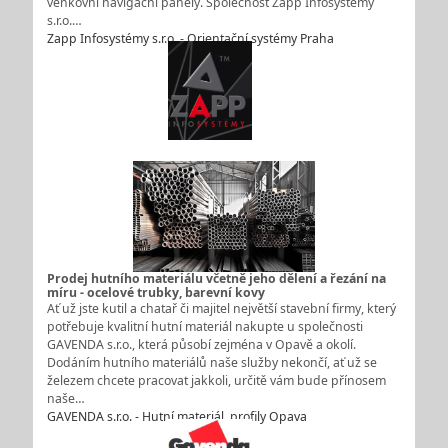
venkovní navigační panely. Společnost Zapp Infosystémy
s.r.o.…
Zapp Infosystémy s.r.o. - Orientační systémy Praha
Prodej hutního materiálu včetně jeho dělení a řezání na
míru - ocelové trubky, barevní kovy
Ať už jste kutil a chatař či majitel největší stavební firmy, který
potřebuje kvalitní hutní materiál nakupte u společnosti
GAVENDA s.r.o., která působí zejména v Opavě a okolí.
Dodáním hutního materiálů naše služby nekončí, ať už se
železem chcete pracovat jakkoli, určitě vám bude přínosem
naše…
GAVENDA s.r.o. - Hutní materiál, profily Opava