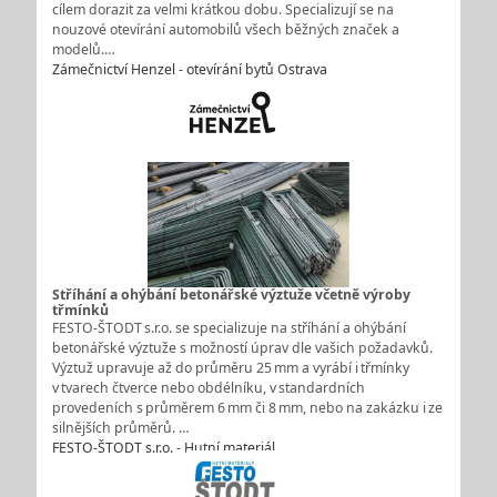
cílem dorazit za velmi krátkou dobu. Specializují se na
nouzové otevírání automobilů všech běžných značek a
modelů.…
Zámečnictví Henzel - otevírání bytů Ostrava
Stříhání a ohýbání betonářské výztuže včetně výroby
třmínků
FESTO‑ŠTODT s.r.o. se specializuje na stříhání a ohýbání
betonářské výztuže s možností úprav dle vašich požadavků.
Výztuž upravuje až do průměru 25 mm a vyrábí i třmínky
v tvarech čtverce nebo obdélníku, v standardních
provedeních s průměrem 6 mm či 8 mm, nebo na zakázku i ze
silnějších průměrů. …
FESTO-ŠTODT s.r.o. - Hutní materiál