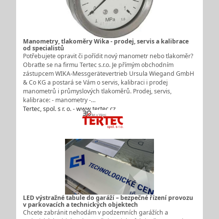
Manometry, tlakoměry Wika - prodej, servis a kalibrace
od specialistů
Potřebujete opravit či pořídit nový manometr nebo tlakoměr?
Obraťte se na firmu Tertec s.r.o. Je přímým obchodním
zástupcem WIKA-Messgerätevertrieb Ursula Wiegand GmbH
& Co KG a postará se Vám o servis, kalibraci i prodej
manometrů i průmyslových tlakoměrů. Prodej, servis,
kalibrace: - manometry -…
Tertec, spol. s r. o. - www.tertec.cz
LED výstražné tabule do garáží – bezpečné řízení provozu
v parkovacích a technických objektech
Chcete zabránit nehodám v podzemních garážích a