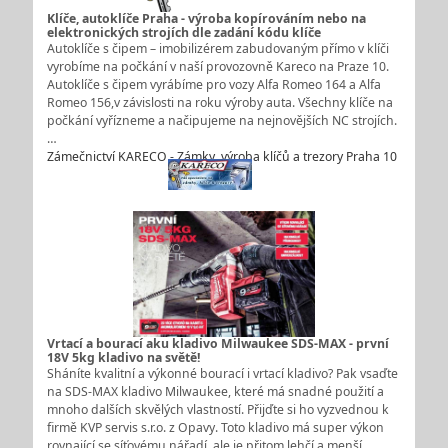
Klíče, autoklíče Praha - výroba kopírováním nebo na
elektronických strojích dle zadání kódu klíče
Autoklíče s čipem – imobilizérem zabudovaným přímo v klíči
vyrobíme na počkání v naší provozovně Kareco na Praze 10.
Autoklíče s čipem vyrábíme pro vozy Alfa Romeo 164 a Alfa
Romeo 156,v závislosti na roku výroby auta. Všechny klíče na
počkání vyřízneme a načipujeme na nejnovějších NC strojích.
…
Zámečnictví KARECO - Zámky, výroba klíčů a trezory Praha 10
Vrtací a bourací aku kladivo Milwaukee SDS-MAX - první
18V 5kg kladivo na světě!
Sháníte kvalitní a výkonné bourací i vrtací kladivo? Pak vsaďte
na SDS-MAX kladivo Milwaukee, které má snadné použití a
mnoho dalších skvělých vlastností. Přijďte si ho vyzvednou k
firmě KVP servis s.r.o. z Opavy. Toto kladivo má super výkon
rovnající se síťovému nářadí, ale je přitom lehčí a menší…