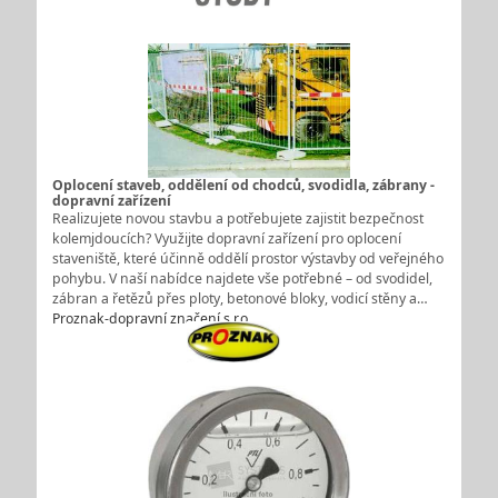
Oplocení staveb, oddělení od chodců, svodidla, zábrany -
dopravní zařízení
Realizujete novou stavbu a potřebujete zajistit bezpečnost
kolemjdoucích? Využijte dopravní zařízení pro oplocení
staveniště, které účinně oddělí prostor výstavby od veřejného
pohybu. V naší nabídce najdete vše potřebné – od svodidel,
zábran a řetězů přes ploty, betonové bloky, vodicí stěny a…
Proznak-dopravní značení s.r.o.