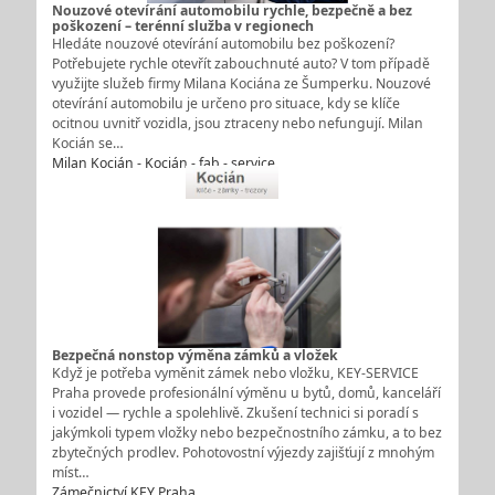
Nouzové otevírání automobilu rychle, bezpečně a bez
poškození – terénní služba v regionech
Hledáte nouzové otevírání automobilu bez poškození?
Potřebujete rychle otevřít zabouchnuté auto? V tom případě
využijte služeb firmy Milana Kociána ze Šumperku. Nouzové
otevírání automobilu je určeno pro situace, kdy se klíče
ocitnou uvnitř vozidla, jsou ztraceny nebo nefungují. Milan
Kocián se…
Milan Kocián - Kocián - fab - service
Bezpečná nonstop výměna zámků a vložek
Když je potřeba vyměnit zámek nebo vložku, KEY‑SERVICE
Praha provede profesionální výměnu u bytů, domů, kanceláří
i vozidel — rychle a spolehlivě. Zkušení technici si poradí s
jakýmkoli typem vložky nebo bezpečnostního zámku, a to bez
zbytečných prodlev. Pohotovostní výjezdy zajišťují z mnohým
míst…
Zámečnictví KEY Praha