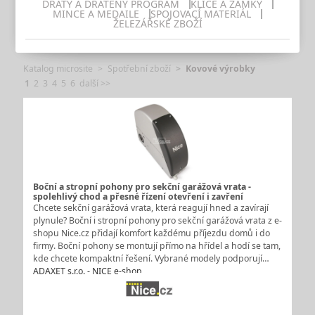
DRÁTY A DRÁTĚNÝ PROGRAM
KLÍČE A ZÁMKY
MINCE A MEDAILE
SPOJOVACÍ MATERIÁL
ŽELEZÁŘSKÉ ZBOŽÍ
Katalog microsite
Spotřební zboží
Kovové výrobky
1
2
3
4
5
6
další >>
Boční a stropní pohony pro sekční garážová vrata -
spolehlivý chod a přesné řízení otevření i zavření
Chcete sekční garážová vrata, která reagují hned a zavírají
plynule? Boční i stropní pohony pro sekční garážová vrata z e-
shopu Nice.cz přidají komfort každému příjezdu domů i do
firmy. Boční pohony se montují přímo na hřídel a hodí se tam,
kde chcete kompaktní řešení. Vybrané modely podporují…
ADAXET s.r.o. - NICE e-shop