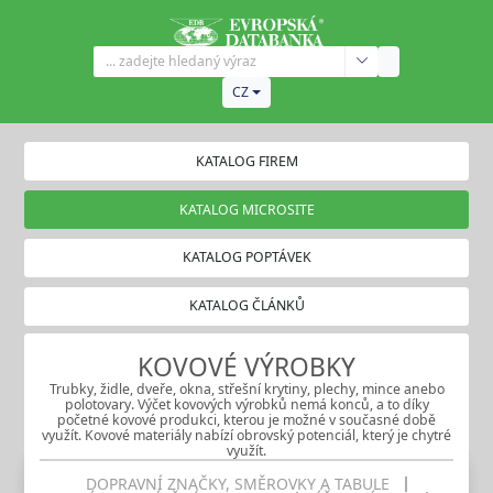
CZ
KATALOG FIREM
KATALOG MICROSITE
KATALOG POPTÁVEK
KATALOG ČLÁNKŮ
KOVOVÉ VÝROBKY
Trubky, židle, dveře, okna, střešní krytiny, plechy, mince anebo
polotovary. Výčet kovových výrobků nemá konců, a to díky
početné kovové produkci, kterou je možné v současné době
využít. Kovové materiály nabízí obrovský potenciál, který je chytré
využít.
DOPRAVNÍ ZNAČKY, SMĚROVKY A TABULE