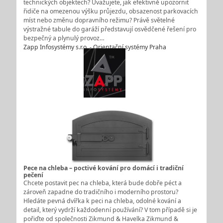
technických objektech? Uvažujete, jak efektivně upozornit
řidiče na omezenou výšku průjezdu, obsazenost parkovacích
míst nebo změnu dopravního režimu? Právě světelné
výstražné tabule do garáží představují osvědčené řešení pro
bezpečný a plynulý provoz…
Zapp Infosystémy s.r.o. - Orientační systémy Praha
Pece na chleba – poctivé kování pro domácí i tradiční
pečení
Chcete postavit pec na chleba, která bude dobře péct a
zároveň zapadne do tradičního i moderního prostoru?
Hledáte pevná dvířka k peci na chleba, odolné kování a
detail, který vydrží každodenní používání? V tom případě si je
pořiďte od společnosti Zikmund & Havelka Zikmund &