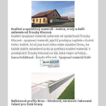
Kvalitní a spolehlivý materiál - matice, vruty a další
seženete od Šrouby Klocová
Kvalitní spojovací materiál seženete od společnosti Šrouby
Klocová - spojovací materiál, jejichž prodejny najdete v Kutné
Hoře i Kolíně. Ať už jste kutil nebo máte stavební firmu, ke
každé dobře odvedené práci je potřeba kvalitní materiál. V
prodejnách Šrouby Klocová na Vás čeká nejen ochotný…
Ivana Košátková - Šrouby Klocová - Spojovací materiál Kolín
Balkónové profily Brno – hliníkové, nerezové i lakované
řešení pro čisté hrany