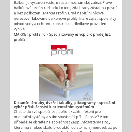
Balkón je vystaven vodě, mrazu i mechanické zátěži. Právě
balkónové profily rozhodují o tom, zda hrany zůstanou pevné
a bez poškození. Market Profil v Brně nabízí hliníkové,
nerezové i lakované balkónové profily, které zajistí spolehlivý
odvod vody a ochranu konstrukce. Hliníkové provedení
vyniká…
MARKET profil s.r.o. - Specializovaný eshop pro prodej lišt,
profilů
Distanční šrouby, dveřní tabulky, piktogramy – speciální
výběr příslušenství k orientačním systémům
Chcete do své společnosti pořídit kvalitní řešení pro
orientační systémy a s tím související příslušenství? V tom
případě se obraťte na společnost Zapp Infosystémy s.r.o.,
která má širokou škálu produktů, od stolních jmenovek až po