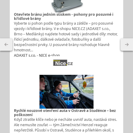
Otevřete bránu jedním stiskem - pohony pro posuvné i
křídlové brány
Vyberte si pohon podle typu brány a zátěže – pro posuvné
vjezdy i křídlové brány. V e-shopu NICE.CZ (ADAXET s.r.o.,
Brno – Medlánky) najdete hotové sady i jednotlivé díly: motor,
řídicí jednotku, dálkové ovladače, fotobuňky a další
bezpečnostní prvky. U posuvné brány rozhoduje hlavně
hmotnost…
ADAXET s.r.o. - NICE e-shop
Rychlé nouzové otevření auta v Ostravě a Studénce – bez
poškození
Když ztratíte klíče nebo je necháte uvnitř auta, nastává stres.
Ale nemusíte zoufat — tým Zámečnictví Henzel reaguje
nepřetržitě. Působí v Ostravě, Studénce a přilehlém okolí, s