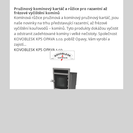
Pružinový komínový kartáč a růžice pro razantní až
frézové vyčištění komínů
Komínová růžice pružinová a komínový pružinový kartáč, jsou
naše novinky na trhu představující razantní, až frézové
vyčištění kouřovodů – komínů. Tyto produkty dokážou vyčistit
a odstranit zadehtované komíny i velké nečistoty. Společnost
KOVOBLESK KPS OPAVA s.r.o. poblíž Opavy, Vám vyrobí a
zajistí…
KOVOBLESK KPS OPAVA s.r.o.
Biotopeniště - tradiční teplo a kouzlo ohně ve vaší
kuchyni
Zajímá vás, proč je biotopeniště chytrou investicí do pohodlí
domova? Přemýšlíte, jak dodat interiéru teplo a atmosféru
tradičního ohně? V tom případě si pořiďte biotopeniště od
společnosti Zikmund & Havelka. Biotopeniště od Zikmund &
Havelka je určeno pro stavěné kuchyňské sporáky. Jeho