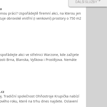
DALŠÍ SLUŽBY
ou
ou práci? Uspořádejtě firemní akci, na kterou jen
uje obrovské vnitřní (i venkovní) prostory o 750 m2
spořádejte akci ve střelnici Warzone, kde zažijete
kosti Brna, Blanska, Vyškova i Prostějova. Nemáte
.cz
oj. Tradiční společnost Ohňostroje Krupička nabízí
nového roku, které na trhu dnes najdete. Oslavení