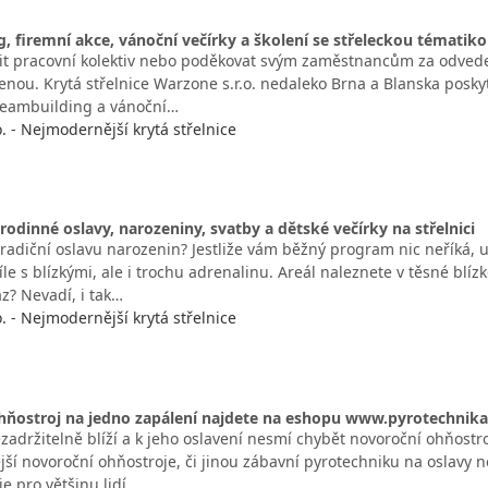
, firemní akce, vánoční večírky a školení se střeleckou tématik
it pracovní kolektiv nebo poděkovat svým zaměstnancům za odveden
nou. Krytá střelnice Warzone s.r.o. nedaleko Brna a Blanska poskyt
 teambuilding a vánoční…
. - Nejmodernější krytá střelnice
odinné oslavy, narozeniny, svatby a dětské večírky na střelnici
tradiční oslavu narozenin? Jestliže vám běžný program nic neříká, u
le s blízkými, ale i trochu adrenalinu. Areál naleznete v těsné blíz
z? Nevadí, i tak…
. - Nejmodernější krytá střelnice
hňostroj na jedno zapálení najdete na eshopu www.pyrotechnika
ezadržitelně blíží a k jeho oslavení nesmí chybět novoroční ohňostr
ější novoroční ohňostroje, či jinou zábavní pyrotechniku na oslavy 
e pro většinu lidí…