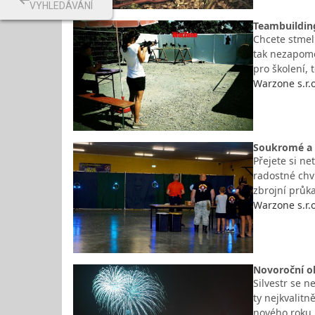
VYHLEDÁVÁNÍ
Teambuilding
Chcete stmel
tak nezapome
pro školení,
Warzone s.r.o
Soukromé a r
Přejete si ne
radostné chví
zbrojní průka
Warzone s.r.o
Novoroční o
Silvestr se n
ty nejkvalitn
nového roku j