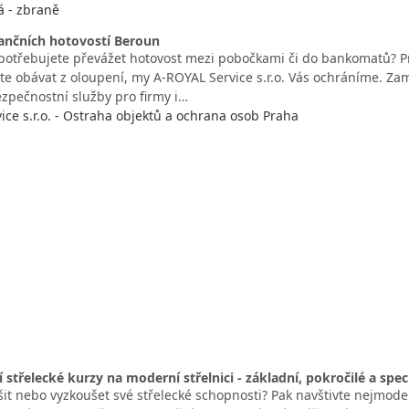
á - zbraně
ančních hotovostí Beroun
 potřebujete převážet hotovost mezi pobočkami či do bankomatů? Pr
íte obávat z oloupení, my A-ROYAL Service s.r.o. Vás ochráníme. 
zpečnostní služby pro firmy i…
ice s.r.o. - Ostraha objektů a ochrana osob Praha
 střelecké kurzy na moderní střelnici - základní, pokročilé a spec
it nebo vyzkoušet své střelecké schopnosti? Pak navštivte nejmodern