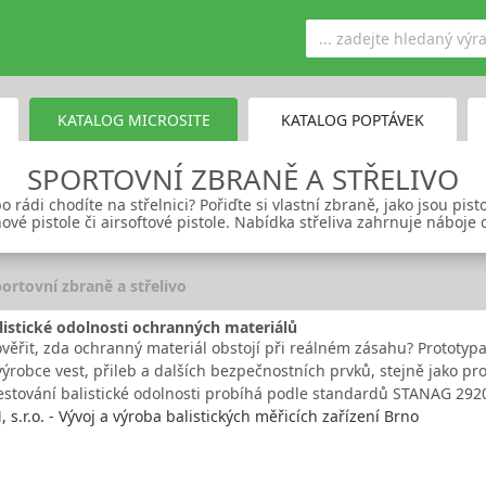
KATALOG MICROSITE
KATALOG POPTÁVEK
SPORTOVNÍ ZBRANĚ A STŘELIVO
 rádi chodíte na střelnici? Pořiďte si vlastní zbraně, jako jsou pist
ové pistole či airsoftové pistole. Nabídka střeliva zahrnuje náboje
ortovní zbraně a střelivo
listické odolnosti ochranných materiálů
ověřit, zda ochranný materiál obstojí při reálném zásahu? Prototypa
ýrobce vest, přileb a dalších bezpečnostních prvků, stejně jako pro
Testování balistické odolnosti probíhá podle standardů STANAG 292
 s.r.o. - Vývoj a výroba balistických měřicích zařízení Brno