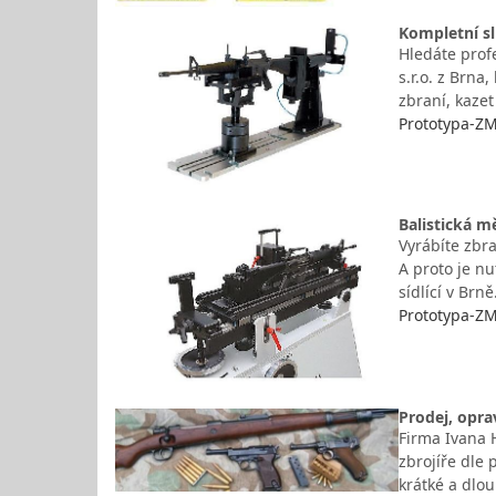
Kompletní sl
Hledáte prof
s.r.o. z Brna
zbraní, kazet
Prototypa-ZM,
Balistická m
Vyrábíte zbr
A proto je nu
sídlící v Br
Prototypa-ZM,
Prodej, opra
Firma Ivana 
zbrojíře dle
krátké a dlo