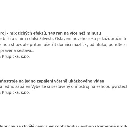
roj - mix tichých efektů, 140 ran na více než minutu
 blíží a s ním i další Silvestr. Oslavení nového roku je každoroční tr
elnou show, ale přitom ušetřit domácí mazlíčky od hluku, pořiďte s
řipravena sestava…
rupička, s.r.o.
hňostroje na jedno zapálení včetně ukázkového videa
a jedno zapáleníVyberte si sestavený ohňostroj na eshopu pyrotec
rupička, s.r.o.
lobuchy za skvělé ceny z velkoobchodu - e-shop i kamenné prod