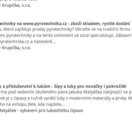
rupička, s.r.o.
echniky na www.pyrotechnika.cz - zboží skladem, rychlé dodání
, která zajišťuje prodej pyrotechniky? Obraťte se na tradiční firmu
m pyrotechniky a na tento sortiment se úzce specializuje. Zábavn
yrotechnika.cz a následně…
rupička, s.r.o.
y a příslušenství k lukům - šípy a luky pro nováčky i pokročilé!
irma pod vedením zkušeného pana Jakuba Matyáška zabývající se pr
ek je z Opavy a ručně vyrábí luky s moderními materiály a prvky. M
eho na eshopu JMA, kde najdete…
Matyášek - vybavení pro lukostřelbu Opava