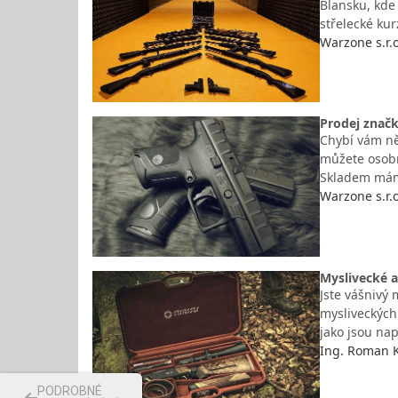
Blansku, kde
střelecké ku
Warzone s.r.o
Prodej značk
Chybí vám ně
můžete osobn
Skladem mám
Warzone s.r.o
Myslivecké a
Jste vášnivý
mysliveckých 
jako jsou na
Ing. Roman K
PODROBNÉ