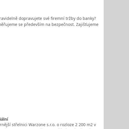
avidelně dopravujete své firemní tržby do banky?
Zaměřujeme se především na bezpečnost. Zajišťujeme
iální
ější střelnici Warzone s.r.o. o rozloze 2 200 m2 v