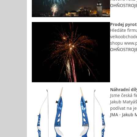
OHŇOSTROJE K
Prodej pyrot
Hledáte firmu
velkoobchode
shopu www.p
OHŇOSTROJE K
Náhradní díl
Jsme česká f
Jakub Matyáš
podívat na j
JMA - Jakub 