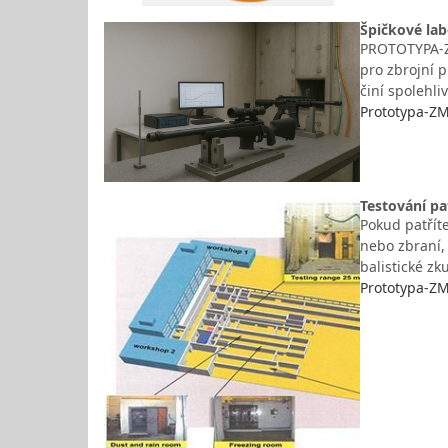
Špičkové lab
PROTOTYPA-ZM 
pro zbrojní p
činí spolehli
Prototypa-ZM,
Testování pa
Pokud patříte
nebo zbraní, 
balistické z
Prototypa-ZM,