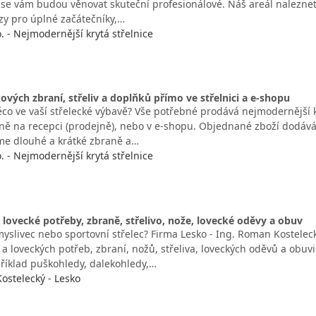
 se vám budou věnovat skuteční profesionálové. Náš areál nalezne
rzy pro úplné začátečníky,…
. - Nejmodernější krytá střelnice
ových zbraní, střeliv a doplňků přímo ve střelnici a e-shopu
co ve vaší střelecké výbavě? Vše potřebné prodává nejmodernější kry
ě na recepci (prodejně), nebo v e-shopu. Objednané zboží dodáváme
e dlouhé a krátké zbraně a…
. - Nejmodernější krytá střelnice
 lovecké potřeby, zbraně, střelivo, nože, lovecké oděvy a obuv
 myslivec nebo sportovní střelec? Firma Lesko - Ing. Roman Kostele
a loveckých potřeb, zbraní, nožů, střeliva, loveckých oděvů a obuvi
příklad puškohledy, dalekohledy,…
ostelecký - Lesko