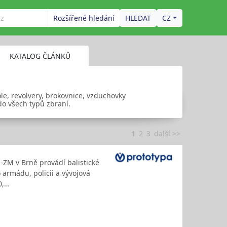
Rozšířené hledání
CZ
KATALOG ČLÁNKŮ
ole, revolvery, brokovnice, vzduchovky
 do všech typů zbraní.
1
2
3
další >>
-ZM v Brně provádí balistické
 armádu, policii a vývojová
0,…