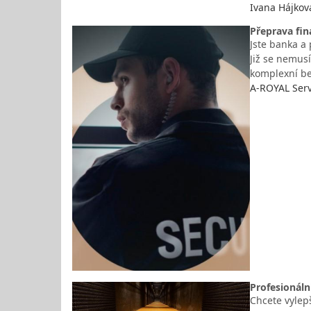
Ivana Hájkov
Přeprava fin
Jste banka a
Již se nemus
komplexní be
A-ROYAL Serv
Profesionální
Chcete vylepš