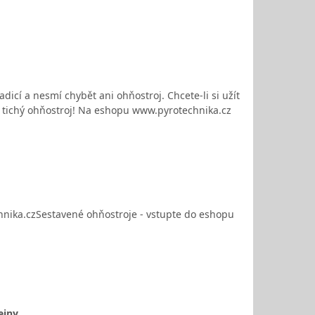
adicí a nesmí chybět ani ohňostroj. Chcete-li si užít
i tichý ohňostroj! Na eshopu www.pyrotechnika.cz
hnika.czSestavené ohňostroje - vstupte do eshopu
ejny