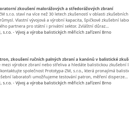
oratorní zkoušení malorážových a středorážových zbraní
s.r.o. staví na více než 30 letech zkušeností v oblasti zkušebních
růmysl. Vlastní vývojová a výrobní kapacita, špičkové zkušební labor
vého partnera pro státní i privátní sektor. Zvláštní důraz…
 s.r.o. - Vývoj a výroba balistických měřicích zařízení Brno
tron, zkoušení ručních palných zbraní a kanónů v balistické zkuš
 mezi výrobce zbraní nebo střeliva a hledáte balistickou zkušební 
kontaktujte společnost Prototypa-ZM, s.r.o., která pronajímá balisti
kušební laboratoři umožňujeme testování patron, měření disperze…
 s.r.o. - Vývoj a výroba balistických měřicích zařízení Brno