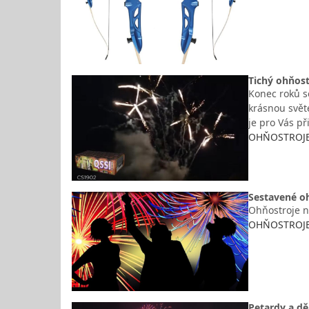
Tichý ohňost
Konec roků se
krásnou svět
je pro Vás p
OHŇOSTROJE K
Sestavené o
Ohňostroje n
OHŇOSTROJE K
Petardy a dě