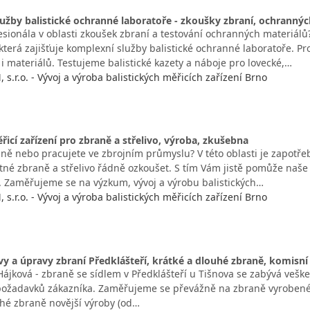
užby balistické ochranné laboratoře - zkoušky zbraní, ochrannýc
esionála v oblasti zkoušek zbraní a testování ochranných materiálů
, která zajišťuje komplexní služby balistické ochranné laboratoře.
 i materiálů. Testujeme balistické kazety a náboje pro lovecké,…
 s.r.o. - Vývoj a výroba balistických měřicích zařízení Brno
ěřicí zařízení pro zbraně a střelivo, výroba, zkušebna
aně nebo pracujete ve zbrojním průmyslu? V této oblasti je zapotře
tné zbraně a střelivo řádně ozkoušet. S tím Vám jistě pomůže naše 
ně. Zaměřujeme se na výzkum, vývoj a výrobu balistických…
 s.r.o. - Vývoj a výroba balistických měřicích zařízení Brno
vy a úpravy zbraní Předklášteří, krátké a dlouhé zbraně, komisn
Hájková - zbraně se sídlem v Předklášteří u Tišnova se zabývá veš
 požadavků zákazníka. Zaměřujeme se převážně na zbraně vyrobené v
uhé zbraně novější výroby (od…