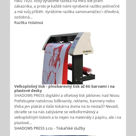
roku 1920. Vždy vyrábíme razítka na míru dle přání
zákazníka, a proto je každé námi vyrobené razítko jedinečné
a má svůj příběh. Vyrábíme razítka samonamáčecí i dřevěná,
ozdobná…
Razítka Holatová
Velkoplošný tisk - plnobarevný tisk až 6ti barvami i na
plastové desky
SHADOWS PRESS digitální a ofsetový tisk Jablonec nad Nisou
Potřebujete natisknou billboardy, reklamu, bannery nebo
třeba jen plakát a Vaše tiskárna doma na to nestačí? Nevadí,
obraťte se na nás zabýváme se velkoformátový a
velkoplošným tiskem a to nejen na materiály z papíru, ale i na
plastové…
SHADOWS PRESS s.r.o. - Tiskařské služby