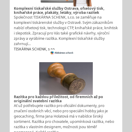
Komplexní tiskařské služby Ostrava, ofsetový tisk,
knihařské práce, plakáty, letáky, výroba razítek
Společnost TISKÁRNA SCHENK, s.r.o. se zaměřuje na
komplexní tiskárenské služby v Ostravě. Svým zákazníkům
nabízí ofsetový tisk, technologii CTP, knihařské práce, knihtisk
i slepotisk. Zpracují pro Vás také grafické návrhy, výroční
zprávy a vyrábíme razítka. Komplexní tiskařské služby
zahrnují…
TISKÁRNA SCHENK, s.r.o.
Razítka pro každou příležitost, od firemních až po
originální svatební razítka
Ať už potřebujete razítko pro oficiální dokumenty, pro
značení osobních věcí, nebo pro speciální hobby jako je
geocaching, firma Jana Holatová má v nabídce široký
sortiment. Razítka pro chovatele, upomínková razítka, nebo
razítka s vlastním designem, možnosti jsou téměř