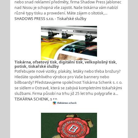
nebo snad reklamní předměty, firma Shadow Press Jablonec
nad Nisou je schopná vše zajistit. Naše tiskárna vám nabízí
různé typy tisku a provedení. Máte zájem o sítotisk,…
SHADOWS PRESS s.r.o. - Tiskařské služby
Tiskárna, ofsetový tisk, digitální tisk, velkoplošný tisk,
potisk, tiskařské služby
Potřebujete nové vizitky, plakáty, letáky nebo třeba brožury?
Hledáte spolehlivého výrobce pro Vaše bannery nebo
billboardy? Představujeme společnost Tiskárna Schenk s. r. o.
se sídlem v Ostravě, která se zabývá kompletními tiskařskými
službami. Firma působí na trhu již 25 let trhu polygrafie a…
TISKÁRNA SCHENK, s.r.o.