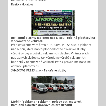
neomezené. Každé razítko…
Razítka Holatová
Reklamní plachty Jablonec nad Nisou - odolná plachtovina
v neomezené velikosti
Představujeme Vám firmu SHADOWS PRESS s.r.o. z Jablonce
nad Nisou, která nabízí plnohodnotné tiskařské služby
včetně výrovy a potisku reklamních plachet. V rámci svých
nabízených služeb se tak věnujeme výrobě reklamních
bannerů v neomezené velikosti. Potisk provádíme na velmi
odolnou plachtovinu…
SHADOWS PRESS s.r.o. - Tiskařské služby
Mobilní reklama – reklamní polepy aut, motorek,
kamionů a dalších dopravních prostředků