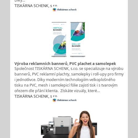
Díky…
TISKÁRNA SCHENK, s.r.o.
Výroba reklamních bannerů, PVC plachet a samolepek
Společnost TISKÁRNA SCHENK, s.r.o. se specializuje na výrobu
bannerů, PVC reklamní plachty, samolepky i roll-upy pro firmy
i jednotlivce. Díky moderním technologiím velkoplošného
tisku na PVC, mesh i samolepicí fólie zajistí tisk i s tvarovým
ořezem dle přání klienta. Získáte vizuály, které…
TISKÁRNA SCHENK, s.r.o.