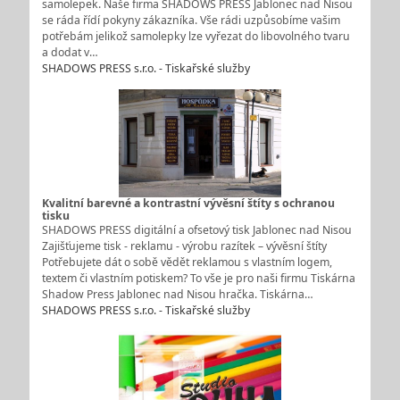
samolepek. Naše firma SHADOWS PRESS Jablonec nad Nisou
se ráda řídí pokyny zákazníka. Vše rádi uzpůsobíme vašim
potřebám jelikož samolepky lze vyřezat do libovolného tvaru
a dodat v…
SHADOWS PRESS s.r.o. - Tiskařské služby
Kvalitní barevné a kontrastní vývěsní štíty s ochranou
tisku
SHADOWS PRESS digitální a ofsetový tisk Jablonec nad Nisou
Zajišťujeme tisk - reklamu - výrobu razítek – vývěsní štíty
Potřebujete dát o sobě vědět reklamou s vlastním logem,
textem či vlastním potiskem? To vše je pro naši firmu Tiskárna
Shadow Press Jablonec nad Nisou hračka. Tiskárna…
SHADOWS PRESS s.r.o. - Tiskařské služby