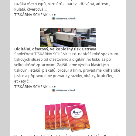
razítka všech typů, rozměrů a barev - dřevěná, adresní,
kulatá, čtvercová,…
TISKÁRNA SCHENK, s.r.o.
Digitální, ofsetový, velkoplošný tisk Ostrava
Společnost TISKÁRNA SCHENK, s.r.o. nabízí široké spektrum
tiskových služeb od ofsetového a digitálního tisku až po
velkoplošné zpracování. Zajišťujeme výrobu klasických
tiskovin, letáků, plakátů, brožur a knih, provádíme knihařské
práce a připravujeme pozvánky, vizitky, obálky, krabičky,
etikety či…
TISKÁRNA SCHENK, s.r.o.