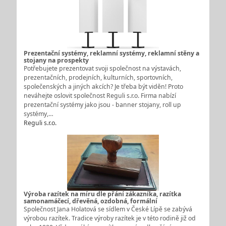
Prezentační systémy, reklamní systémy, reklamní stěny a
stojany na prospekty
Potřebujete prezentovat svoji společnost na výstavách,
prezentačních, prodejních, kulturních, sportovních,
společenských a jiných akcích? Je třeba být viděn! Proto
neváhejte oslovit společnost Reguli s.r.o. Firma nabízí
prezentační systémy jako jsou - banner stojany, roll up
systémy,…
Reguli s.r.o.
Výroba razítek na míru dle přání zákazníka, razítka
samonamáčecí, dřevěná, ozdobná, formální
Společnost Jana Holatová se sídlem v České Lípě se zabývá
výrobou razítek. Tradice výroby razítek je v této rodině již od