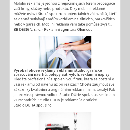
Mobilní reklama je jednou z nejúčinnějších forem propagace
vaší firmy, služby nebo produktu. Díky mobilní reklamě
můžete oslovit široké spektrum potenciálních zákazníků, kteří
se denně setkávají s vaším vozidlem na silnicích, parkovištích
nebo v garážích. Mobilní reklama vám také pomůže zvýšit…
BB DESIGN, s.r.o. - Reklamní agentura Olomouc
Výroba fóliové reklamy, reklamní studio, grafické
zpracování návrhů, polepy aut, výloh, reklamní nápisy
Hledáte profesionální a spolehlivou firmu, která se postará o
vaši reklamu od návrhu až po realizaci? Chcete zaujmout své
zákazníky kvalitními a originálními reklamními materiály? Pak
je pro vás správnou volbou Studio DUHA spol. s r.o. se sídlem
v Prachaticích. Studio DUHA je reklamní a grafické…
Studio DUHA spol. s r.o.