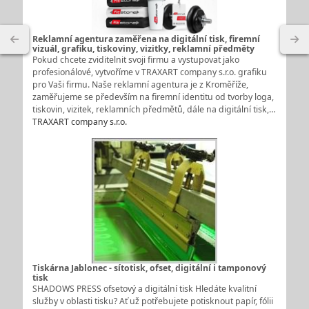
Reklamní agentura zaměřena na digitální tisk, firemní
vizuál, grafiku, tiskoviny, vizitky, reklamní předměty
Pokud chcete zviditelnit svoji firmu a vystupovat jako
profesionálové, vytvoříme v TRAXART company s.r.o. grafiku
pro Vaši firmu. Naše reklamní agentura je z Kroměříže,
zaměřujeme se především na firemní identitu od tvorby loga,
tiskovin, vizitek, reklamních předmětů, dále na digitální tisk,…
TRAXART company s.r.o.
Tiskárna Jablonec - sítotisk, ofset, digitální i tamponový
tisk
SHADOWS PRESS ofsetový a digitální tisk Hledáte kvalitní
služby v oblasti tisku? Ať už potřebujete potisknout papír, fólii