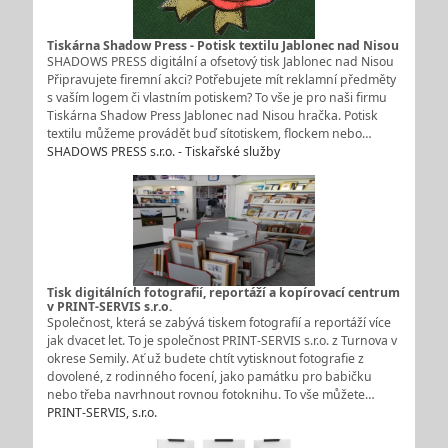
Tiskárna Shadow Press - Potisk textilu Jablonec nad Nisou
SHADOWS PRESS digitální a ofsetový tisk Jablonec nad Nisou
Připravujete firemní akci? Potřebujete mít reklamní předměty
s vaším logem či vlastním potiskem? To vše je pro naši firmu
Tiskárna Shadow Press Jablonec nad Nisou hračka. Potisk
textilu můžeme provádět buď sítotiskem, flockem nebo…
SHADOWS PRESS s.r.o. - Tiskařské služby
Tisk digitálních fotografií, reportáží a kopírovací centrum
v PRINT-SERVIS s.r.o.
Společnost, která se zabývá tiskem fotografií a reportáží více
jak dvacet let. To je společnost PRINT-SERVIS s.r.o. z Turnova v
okrese Semily. Ať už budete chtít vytisknout fotografie z
dovolené, z rodinného focení, jako památku pro babičku
nebo třeba navrhnout rovnou fotoknihu. To vše můžete…
PRINT-SERVIS, s.r.o.