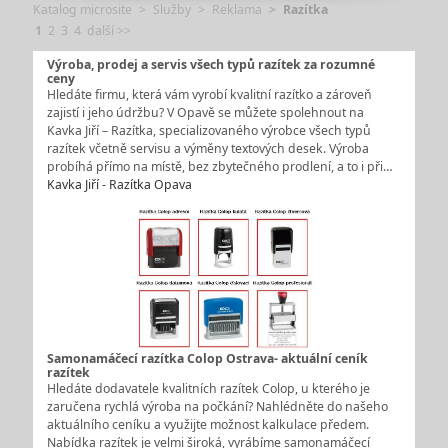
Katalog microsite
Služby
Reklama
Razítka
1
2
3
4
další >>
Výroba, prodej a servis všech typů razítek za rozumné
ceny
Hledáte firmu, která vám vyrobí kvalitní razítko a zároveň
zajistí i jeho údržbu? V Opavě se můžete spolehnout na
Kavka Jiří – Razítka, specializovaného výrobce všech typů
razítek včetně servisu a výměny textových desek. Výroba
probíhá přímo na místě, bez zbytečného prodlení, a to i při…
Kavka Jiří - Razítka Opava
Samonamáčecí razítka Colop Ostrava- aktuální ceník
razítek
Hledáte dodavatele kvalitních razítek Colop, u kterého je
zaručena rychlá výroba na počkání? Nahlédněte do našeho
aktuálního ceníku a využijte možnost kalkulace předem.
Nabídka razítek je velmi široká, vyrábíme samonamáčecí