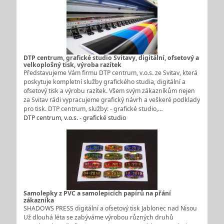
DTP centrum, grafické studio Svitavy, digitální, ofsetový a
velkoplošný tisk, výroba razítek
Představujeme Vám firmu DTP centrum, v.o.s. ze Svitav, která
poskytuje kompletní služby grafického studia, digitální a
ofsetový tisk a výrobu razítek. Všem svým zákazníkům nejen
za Svitav rádi vypracujeme grafický návrh a veškeré podklady
pro tisk. DTP centrum, služby: - grafické studio,…
DTP centrum, v.o.s. - grafické studio
Samolepky z PVC a samolepicích papírů na přání
zákazníka
SHADOWS PRESS digitální a ofsetový tisk Jablonec nad Nisou
Už dlouhá léta se zabýváme výrobou různých druhů