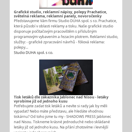
Grafické studio, reklamní nápisy, polepy Prachatice,
světelná reklama, reklamní panely, novoročenky
Představujeme Vám firmu Studio DUHA spol. s r.o. Prachatice,
která působí v oblasti reklamy a tisku. Naše grafické studio
disponuje počítačovým pracovištěm s příslušným
programovým vybavením a řezacím plotrem. Reklamní studio,
služby: - grafické zpracování návrhů - fóliová reklama:
polepy…
Studio DUHA spol. s r.o.
Tisk letáků dle zákazníka Jablonec nad Nisou - letáky
vyrobíme již od jednoho kusu
Potřebujete zadat tisk letáků a nevíte si rady jak by měli
vypadat? Nebo máte představu, ale hledáte vhodnou
tiskárnu? Od toho jsme tu my - SHADOWS PRESS Jablonec
nad Nisou. Tiskneme krásné jednoduché nebo skládané
letáky již od jednoho kusu. Na přání zhotovíme i levnější