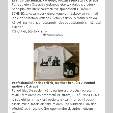
Kvalitní tisk letáků, katalogů, brožur i plakátů v Ostravě
Potřebujete v Ostravě vytisknout letáky, katalogy, brožury
nebo plakáty, které zaujmou? Ve společnosti TISKÁRNA
SCHENK, s.r.o. vám poskytnou kompletní tiskový servis — od
ideje až po hotový výsledek. Letáky tisknou v rozměrech A4,
A5, A6 i na míru, jednostranně nebo oboustranně, s možností
skládání…
TISKÁRNA SCHENK, s.r.o.
Profesionální potisk triček, textilu a hrnků s vlastními
motivy v Ostravě
Pokud hledáte spolehlivého partnera pro potisk oblečení,
textilu či reklamních předmětů v Ostravě, TISKÁRNA SCHENK
je spolehlivá firma, která poskytuje kvalitní a rychlý potisk
triček, mikin, tašek, ale také reklamu na hrnkách či dalších
předmětech – vše s vaším logem nebo vlastním motivem.