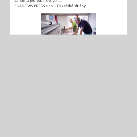
variantu jednobarevných…
SHADOWS PRESS s.r.o. - Tiskařské služby
Fotopolymerní štočky - výroba FTL štočků pro flexotisk
technologií Full HD flexo
Výroba FTL štočků pro flexotisk, nebo-li tiskových matric je
největším know-how společnosti DAVEX - CZ Zlín. Firma vyrábí
fotopolymerní štočky moderní technologií Full HD flexo, díky
tomu je zaručena vysoká kvalita a dlouhá životnost FTL
štočků. Fotopolymerní štočky se vyrábí v různých tloušťkách…
DAVEX - CZ, spol. s r.o.
1
2
3
4
další >>
© Evropská databanka s.r.o.
info@edb.cz
O nás
Česká poradna
Slovenská poradňa
Cookies