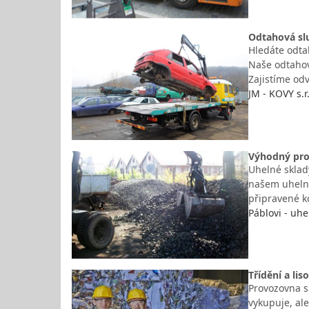
Odtahová slu
Hledáte odta
Naše odtahov
Zajistíme od
JM - KOVY s.r
Výhodný prod
Uhelné sklady
našem uhelné
připravené k
Páblovi - uhe
Třídění a li
Provozovna s
vykupuje, al