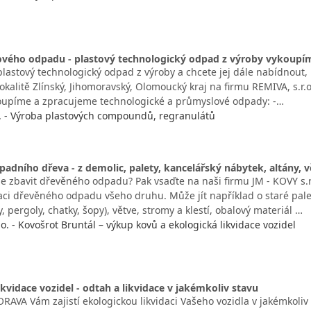
ového odpadu - plastový technologický odpad z výroby vykoupí
lastový technologický odpad z výroby a chcete jej dále nabídnout, 
lokalitě Zlínský, Jihomoravský, Olomoucký kraj na firmu REMIVA, s.r.o
upíme a zpracujeme technologické a průmyslové odpady: -…
o. - Výroba plastových compoundů, regranulátů
padního dřeva - z demolic, palety, kancelářský nábytek, altány, 
e zbavit dřevěného odpadu? Pak vsaďte na naši firmu JM - KOVY s.r.
daci dřevěného odpadu všeho druhu. Může jít například o staré pale
y, pergoly, chatky, šopy), větve, stromy a klestí, obalový materiál …
.o. - Kovošrot Bruntál – výkup kovů a ekologická likvidace vozidel
ikvidace vozidel - odtah a likvidace v jakémkoliv stavu
AVA Vám zajistí ekologickou likvidaci Vašeho vozidla v jakémkoliv 