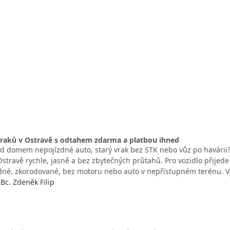
raků v Ostravě s odtahem zdarma a platbou ihned
ed domem nepojízdné auto, starý vrak bez STK nebo vůz po havárii?
Ostravě rychle, jasně a bez zbytečných průtahů. Pro vozidlo přijed
dné, zkorodované, bez motoru nebo auto v nepřístupném terénu. 
c. Zdeněk Filip