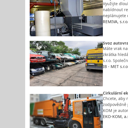
Využijte dlo
nabídnout re
neplánujete 
REMIVA, s.r.
Svoz autovra
Máte vrak na 
zkrátka hledá
s.r.o. Spole
IB - MET s.r.
Cirkulární e
Chcete, aby m
zodpovědně p
KOM je autor
EKO-KOM, a.s