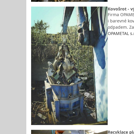
Kovošrot - v
Firma OPAMETA
i barevné ko
odpadem. Zam
OPAMETAL s.r
Recyklace p