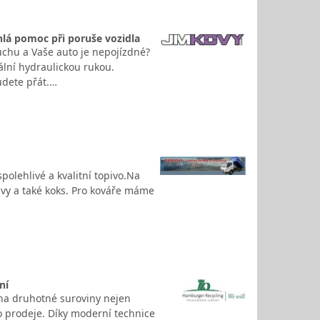
hlá pomoc při poruše vozidla
chu a Vaše auto je nepojízdné?
lní hydraulickou rukou.
udete přát.…
spolehlivé a kvalitní topivo.Na
avy a také koks. Pro kováře máme
ní
na druhotné suroviny nejen
o prodeje. Díky moderní technice