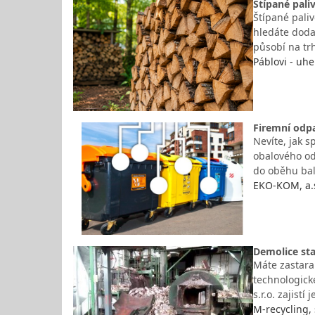
Štípané pali
Štípané pali
hledáte doda
působí na trh
Páblovi - uhe
Firemní odp
Nevíte, jak s
obalového od
do oběhu bale
EKO-KOM, a.s
Demolice sta
Máte zastaral
technologické
s.r.o. zajist
M-recycling, 