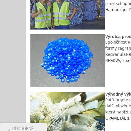
jsme schopni
Hamburger Re
Výroba, prod
Společnost R
formy regran
Regranulát-R
REMIVA, s.r.
Výhodný výku
Potřebujete s
další olověné
která nabízí 
OPAMETAL s.r
PODROBNÉ