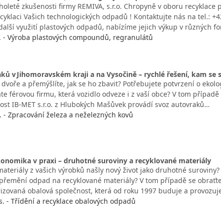
uholeté zkušenosti firmy REMIVA, s.r.o. Chropyně v oboru recyklace
cyklaci Vašich technologických odpadů ! Kontaktujte nás na tel.: 
další využití plastových odpadů, nabízíme jejich výkup v různých 
o. - Výroba plastových compoundů, regranulátů
ků v Jihomoravském kraji a na Vysočině – rychlé řešení, kam se
dvoře a přemýšlíte, jak se ho zbavit? Potřebujete potvrzení o ekolo
te férovou firmu, která vozidlo odveze i z vaší obce? V tom případ
čnost IB-MET s.r.o. z Hlubokých Mašůvek provádí svoz autovraků…
o. - Zpracování železa a neželezných kovů
konomika v praxi – druhotné suroviny a recyklované materiály
ateriály z vašich výrobků našly nový život jako druhotné suroviny?
řemění odpad na recyklované materiály? V tom případě se obraťt
izovaná obalová společnost, která od roku 1997 buduje a provozuj
. - Třídění a recyklace obalových odpadů