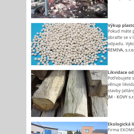
Výkup plast
Pokud máte p
obraťte se v 
odpadu. Vyko
REMIVA, s.r.
Likvidace od
Potřebujete s
věnuje likvi
stavby (altán
JM - KOVY s.r
Ekologická l
Firma EKOMOR