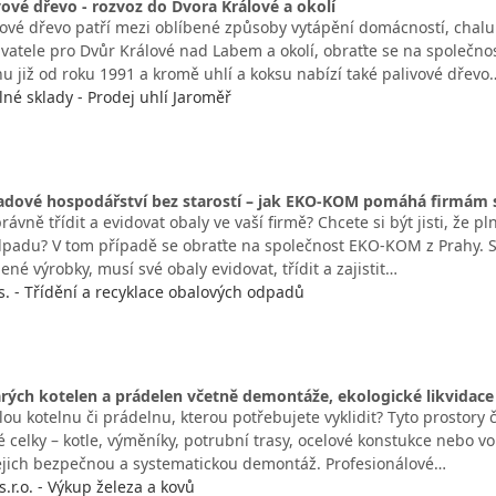
vové dřevo - rozvoz do Dvora Králové a okolí
vové dřevo patří mezi oblíbené způsoby vytápění domácností, chalu
vatele pro Dvůr Králové nad Labem a okolí, obraťte se na společnos
u již od roku 1991 a kromě uhlí a koksu nabízí také palivové dřevo
lné sklady - Prodej uhlí Jaroměř
adové hospodářství bez starostí – jak EKO-KOM pomáhá firmám s
právně třídit a evidovat obaly ve vaší firmě? Chcete si být jisti, že 
padu? V tom případě se obraťte na společnost EKO-KOM z Prahy. Spo
né výrobky, musí své obaly evidovat, třídit a zajistit…
. - Třídění a recyklace obalových odpadů
rých kotelen a prádelen včetně demontáže, ekologické likvidace
ou kotelnu či prádelnu, kterou potřebujete vyklidit? Tyto prostory č
 celky – kotle, výměníky, potrubní trasy, ocelové konstukce nebo vol
í jejich bezpečnou a systematickou demontáž. Profesionálové…
s.r.o. - Výkup železa a kovů