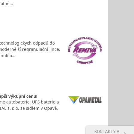
uhotné…
 technologických odpadů do
modernější regranulační lince.
anulí o…
epší výkupní cenu!
íme autobaterie, UPS baterie a
L s. r. o. se sídlem v Opavě,
KONTAKTY A