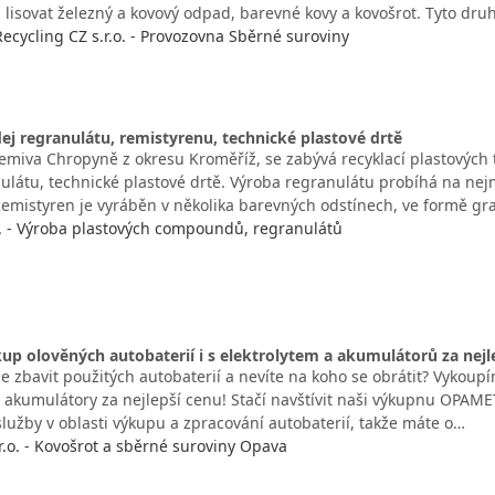
 lisovat železný a kovový odpad, barevné kovy a kovošrot. Tyto dr
cycling CZ s.r.o. - Provozovna Sběrné suroviny
ej regranulátu, remistyrenu, technické plastové drtě
emiva Chropyně z okresu Kroměříž, se zabývá recyklací plastových
ulátu, technické plastové drtě. Výroba regranulátu probíhá na nej
emistyren je vyráběn v několika barevných odstínech, ve formě gr
o. - Výroba plastových compoundů, regranulátů
p olověných autobaterií i s elektrolytem a akumulátorů za nejl
e zbavit použitých autobaterií a nevíte na koho se obrátit? Vykoup
 akumulátory za nejlepší cenu! Stačí navštívit naši výkupnu OPAMETA
služby v oblasti výkupu a zpracování autobaterií, takže máte o…
.o. - Kovošrot a sběrné suroviny Opava