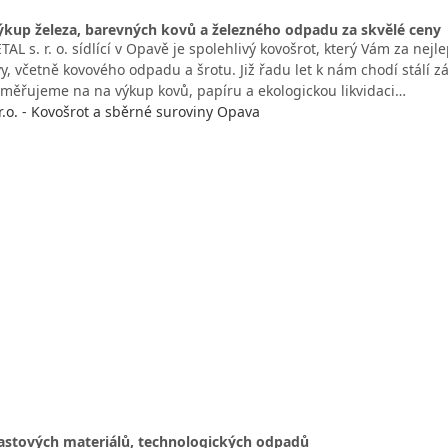
ýkup železa, barevných kovů a železného odpadu za skvělé ceny
L s. r. o. sídlící v Opavě je spolehlivý kovošrot, který Vám za nej
vy, včetně kovového odpadu a šrotu. Již řadu let k nám chodí stálí
ěřujeme na na výkup kovů, papíru a ekologickou likvidaci…
.o. - Kovošrot a sběrné suroviny Opava
lastových materiálů, technologických odpadů