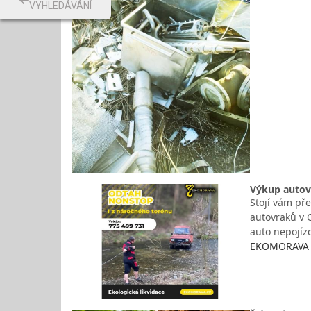
VYHLEDÁVÁNÍ
Výkup autov
Stojí vám př
autovraků v 
auto nepojíz
EKOMORAVA B