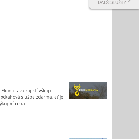
DALŠÍ SLUŽBY
 Ekomorava zajistí výkup
e odtahová služba zdarma, ať je
Výkupní cena…