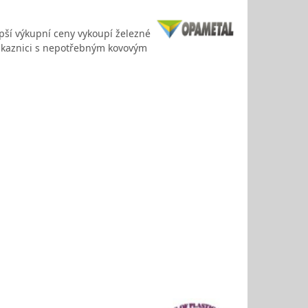
lepší výkupní ceny vykoupí železné
 zákaznici s nepotřebným kovovým