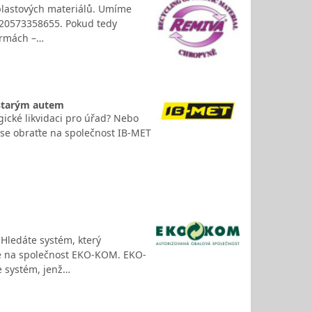
 plastových materiálů. Umíme
+420573358655. Pokud tedy
formách –…
 starým autem
gické likvidaci pro úřad? Nebo
ě se obraťte na společnost IB-MET
 Hledáte systém, který
e na společnost EKO-KOM. EKO-
e systém, jenž…