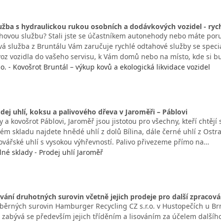
žba s hydraulickou rukou osobních a dodávkových vozidel - ryc
hovou službu? Stali jste se účastníkem autonehody nebo máte poru
á služba z Bruntálu Vám zaručuje rychlé odtahové služby se speciá
voz vozidla do vašeho servisu, k Vám domů nebo na místo, kde si b
.o. - Kovošrot Bruntál – výkup kovů a ekologická likvidace vozidel
ej uhlí, koksu a palivového dřeva v Jaroměři – Páblovi
 a kovošrot Páblovi, Jaroměř jsou jistotou pro všechny, kteří chtějí 
m skladu najdete hnědé uhlí z dolů Bílina, dále černé uhlí z Ostr
ovářské uhlí s vysokou výhřevností. Palivo přivezeme přímo na…
lné sklady - Prodej uhlí Jaroměř
sování druhotných surovin včetně jejich prodeje pro další zpracová
běrných surovin Hamburger Recycling CZ s.r.o. v Hustopečích u Br
e zabývá se především jejich tříděním a lisováním za účelem dalšíh