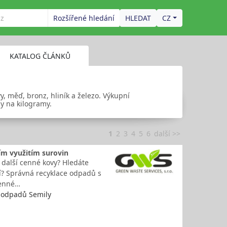
Rozšířené hledání
CZ
KATALOG ČLÁNKŮ
y, měď, bronz, hliník a železo. Výkupní
ny na kilogramy.
1
2
3
4
5
6
další >>
m využitím surovin
o další cenné kovy? Hledáte
ní? Správná recyklace odpadů s
cenné…
p odpadů Semily