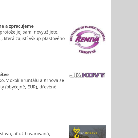
me a zpracujeme
protože jej sami nevyužijete,
., která zajistí výkup plastového
větve
o. V okolí Bruntálu a Krnova se
ty (obyčejné, EUR), dřevěné
stavu, ať už havarovaná,