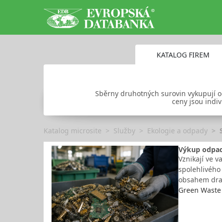
KATALOG FIREM
Sběrny druhotných surovin vykupují od 
ceny jsou indiv
Katalog microsite
Služby
Ekologie a odpady
Výkup odpad
Vznikají ve v
spolehlivého 
obsahem drah
Green Waste 