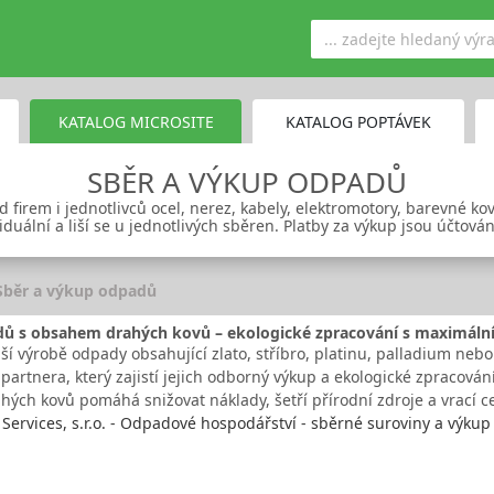
KATALOG MICROSITE
KATALOG POPTÁVEK
SBĚR A VÝKUP ODPADŮ
firem i jednotlivců ocel, nerez, kabely, elektromotory, barevné kov
iduální a liší se u jednotlivých sběren. Platby za výkup jsou účtová
Sběr a výkup odpadů
ů s obsahem drahých kovů – ekologické zpracování s maximální
aší výrobě odpady obsahující zlato, stříbro, platinu, palladium neb
partnera, který zajistí jejich odborný výkup a ekologické zpracová
ých kovů pomáhá snižovat náklady, šetří přírodní zdroje a vrací 
Services, s.r.o. - Odpadové hospodářství - sběrné suroviny a výku