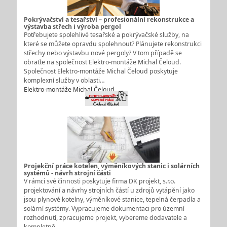
Pokrývačství a tesařství – profesionální rekonstrukce a
výstavba střech i výroba pergol
Potřebujete spolehlivé tesařské a pokrývačské služby, na
které se můžete opravdu spolehnout? Plánujete rekonstrukci
střechy nebo výstavbu nové pergoly? V tom případě se
obraťte na společnost Elektro-montáže Michal Čeloud.
Společnost Elektro-montáže Michal Čeloud poskytuje
komplexní služby v oblasti…
Elektro-montáže Michal Čeloud
Projekční práce kotelen, výměníkových stanic i solárních
systémů - návrh strojní části
V rámci své činnosti poskytuje firma DK projekt, s.r.o.
projektování a návrhy strojních částí u zdrojů vytápění jako
jsou plynové kotelny, výměníkové stanice, tepelná čerpadla a
solární systémy. Vypracujeme dokumentaci pro územní
rozhodnutí, zpracujeme projekt, vybereme dodavatele a
kompletně…