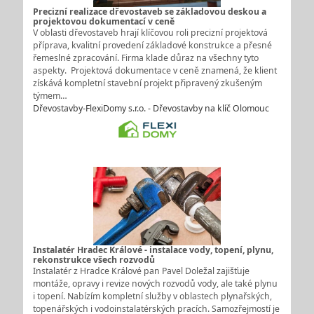
Precizní realizace dřevostaveb se základovou deskou a
projektovou dokumentací v ceně
V oblasti dřevostaveb hrají klíčovou roli precizní projektová
příprava, kvalitní provedení základové konstrukce a přesné
řemeslné zpracování. Firma klade důraz na všechny tyto
aspekty. Projektová dokumentace v ceně znamená, že klient
získává kompletní stavební projekt připravený zkušeným
týmem…
Dřevostavby-FlexiDomy s.r.o. - Dřevostavby na klíč Olomouc
Instalatér Hradec Králové - instalace vody, topení, plynu,
rekonstrukce všech rozvodů
Instalatér z Hradce Králové pan Pavel Doležal zajišťuje
montáže, opravy i revize nových rozvodů vody, ale také plynu
i topení. Nabízím kompletní služby v oblastech plynařských,
topenářských i vodoinstalatérských pracích. Samozřejmostí je