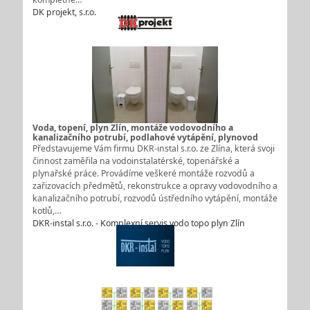
DK projekt, s.r.o.
Voda, topení, plyn Zlín, montáže vodovodního a
kanalizačního potrubí, podlahové vytápění, plynovod
Představujeme Vám firmu DKR-instal s.r.o. ze Zlína, která svoji
činnost zaměřila na vodoinstalatérské, topenářské a
plynařské práce. Provádíme veškeré montáže rozvodů a
zařizovacích předmětů, rekonstrukce a opravy vodovodního a
kanalizačního potrubí, rozvodů ústředního vytápění, montáže
kotlů,…
DKR-instal s.r.o. - Komplexní servis vodo topo plyn Zlín