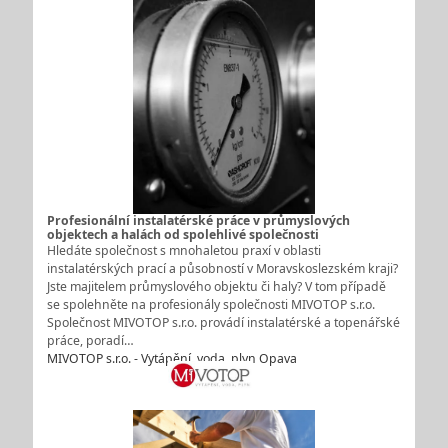
Profesionální instalatérské práce v průmyslových
objektech a halách od spolehlivé společnosti
Hledáte společnost s mnohaletou praxí v oblasti
instalatérských prací a působností v Moravskoslezském kraji?
Jste majitelem průmyslového objektu či haly? V tom případě
se spolehněte na profesionály společnosti MIVOTOP s.r.o.
Společnost MIVOTOP s.r.o. provádí instalatérské a topenářské
práce, poradí…
MIVOTOP s.r.o. - Vytápění, voda, plyn Opava