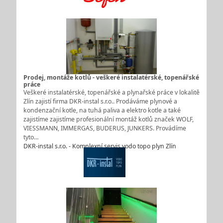
Prodej, montáže kotlů - veškeré instalatérské, topenářské
práce
Veškeré instalatérské, topenářské a plynařské práce v lokalitě
Zlín zajistí firma DKR-instal s.r.o.. Prodáváme plynové a
kondenzační kotle, na tuhá paliva a elektro kotle a také
zajistíme zajistíme profesionální montáž kotlů značek WOLF,
VIESSMANN, IMMERGAS, BUDERUS, JUNKERS. Provádíme
tyto…
DKR-instal s.r.o. - Komplexní servis vodo topo plyn Zlín