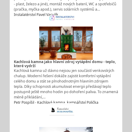
- plast, železo a jiné), montáž nových baterií, WC a spotřebičů
(pračka, myčka apod.), servis solárních systémů a…
Instalatérství Pavel Vaculík
Kachlová kamna jako hlavní zdroj vytápění domu - teplo,
které vydrží
Kachlová kamna už dávno nejsou jen součástí venkovských
chalup. Moderní řešení dokáže zajistit komfortní vytápění
celého domu a stát se plnohodnotným hlavním zdrojem
tepla. Díky schopnosti akumulovat energii předávají teplo
postupně ještě mnoho hodin po dohoření paliva. To znamená
méně přikládání,…
Petr Pospíšil - Kachlová kamna, kamnářství Polička