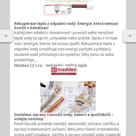
Rekuperace tepla z odpadní vody: Energie, která nemusí
končit v kanalizaci
Každý den odtéká z domácností i provozů velké množství
teplé vody ze sprch, umyvadel nebo praček. Spolu s ní však
mizí i energie, kterou lze znovu využít. Rekuperace tepla z
odpadní vody umožňuje tuto energii zachytit a předat ji
studené vodě přicházející do systému. Díky tomu se voda
předehřeje…
Maddeo CZ s.r.o. - Vodoměry, měřiče tepla
Instalace, opravy rozvodů vody, baterií a spotřebičů –
volejte nonstop
Pavel Vaculík provede montáž, demontáž, seřízení, údržbu a
opravy instalovaných zařízení. Mezi jeho hlavní instalatérské
práce patří instalace, údržby a opravy rozvodů vody (materiál