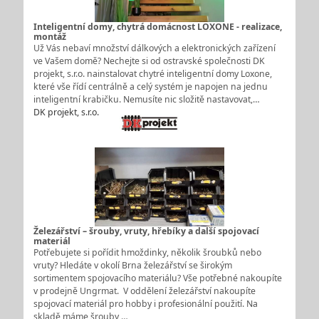
Inteligentní domy, chytrá domácnost LOXONE - realizace,
montáž
Už Vás nebaví množství dálkových a elektronických zařízení
ve Vašem domě? Nechejte si od ostravské společnosti DK
projekt, s.r.o. nainstalovat chytré inteligentní domy Loxone,
které vše řídí centrálně a celý systém je napojen na jednu
inteligentní krabičku. Nemusíte nic složitě nastavovat,…
DK projekt, s.r.o.
Železářství – šrouby, vruty, hřebíky a další spojovací
materiál
Potřebujete si pořídit hmoždinky, několik šroubků nebo
vruty? Hledáte v okolí Brna železářství se širokým
sortimentem spojovacího materiálu? Vše potřebné nakoupíte
v prodejně Ungrmat. V oddělení železářství nakoupíte
spojovací materiál pro hobby i profesionální použití. Na
skladě máme šrouby,…