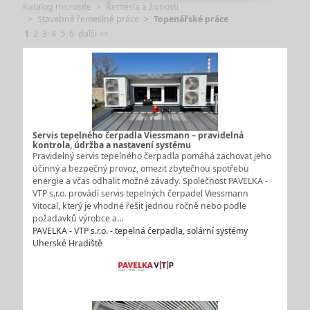
Katalog microsite
Řemesla a živnosti
Stavebně řemeslné práce
Topenářské práce
1
2
3
4
5
6
další >>
Servis tepelného čerpadla Viessmann – pravidelná
kontrola, údržba a nastavení systému
Pravidelný servis tepelného čerpadla pomáhá zachovat jeho
účinný a bezpečný provoz, omezit zbytečnou spotřebu
energie a včas odhalit možné závady. Společnost PAVELKA -
VTP s.r.o. provádí servis tepelných čerpadel Viessmann
Vitocal, který je vhodné řešit jednou ročně nebo podle
požadavků výrobce a…
PAVELKA - VTP s.r.o. - tepelná čerpadla, solární systémy
Uherské Hradiště