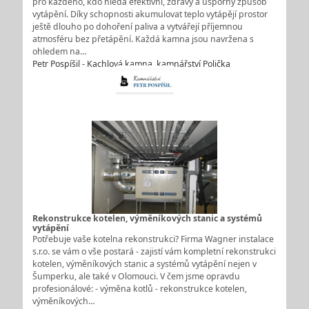
pro každého, kdo hledá efektivní, zdravý a úsporný způsob
vytápění. Díky schopnosti akumulovat teplo vytápějí prostor
ještě dlouho po dohoření paliva a vytvářejí příjemnou
atmosféru bez přetápění. Každá kamna jsou navržena s
ohledem na…
Petr Pospíšil - Kachlová kamna, kamnářství Polička
Rekonstrukce kotelen, výměníkových stanic a systémů
vytápění
Potřebuje vaše kotelna rekonstrukci? Firma Wagner instalace
s.r.o. se vám o vše postará - zajistí vám kompletní rekonstrukci
kotelen, výměníkových stanic a systémů vytápění nejen v
Šumperku, ale také v Olomouci. V čem jsme opravdu
profesionálové: - výměna kotlů - rekonstrukce kotelen,
výměníkových…