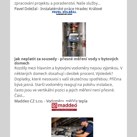
zpracování projektu a poradenství. Naše služby…
Pavel Doležal - Instalatérské práce Hradec Králové
Jak neplatit za sousedy - přesné měření vody v bytových
domech
Rozdíly mezi hlavním a bytovými vodoměry nejsou výjimkou. V
některých domech dosahují i desítek procent. Výsledek?
Doplatky, které nesouvisí s vaší skutečnou spotřebou. Příčina
bývá jasná. Starší vodoměry reagují na polohu instalace,
často jsou ve vertikální pozici a jejich měření není přesné.
Část…
Maddeo CZ s.r.o. - Vodoměry, měřiče tepla