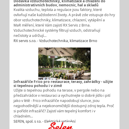
Dodávka vzduchotechniky, klimatizace a chlazení do
administrativních budov, nemocnic, hal a skladů
Kvalita vzduchu, teplota a regulace jsou faktory, které
ovlivňují naše každodenní životy. A právě zde vstupuje do hry
obor vzduchotechniky, klimatizace, chlazení, vytápění a
MaR měření, které Vám zajistí RX Servis z Brna.
Vzduchotechnické systémy filtrují vzduch, odstraňují
nečistoty a udržují…
RX servis s.r.o. - Vzduchotechnika, klimatizace Brno
Infrazářiče Frico pro restaurace, terasy, zahrádky - užijte
si tepelnou pohodu i v zimě
Užijte si tepelnou pohodu na terase, v pergole nebo na
předzahrádce v restauraci a vychutnejte si dobré jídlo i pití
jako v létě - Frico infrazářiče napodobují slunce, jsou
nejpohodlnější a nejekonomičtější dostupný zdroj tepla. Proč
si pořídit infrazářič? Zajistí vám tepelný komfort i v
chladném…
SEFEN, spol. s r.o. - Elektrické vytápění