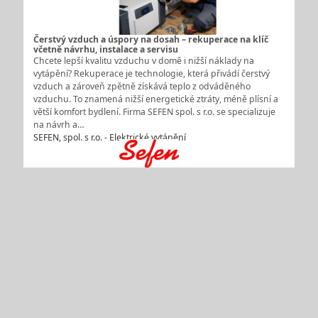
Čerstvý vzduch a úspory na dosah – rekuperace na klíč
včetně návrhu, instalace a servisu
Chcete lepší kvalitu vzduchu v domě i nižší náklady na
vytápění? Rekuperace je technologie, která přivádí čerstvý
vzduch a zároveň zpětně získává teplo z odváděného
vzduchu. To znamená nižší energetické ztráty, méně plísní a
větší komfort bydlení. Firma SEFEN spol. s r.o. se specializuje
na návrh a…
SEFEN, spol. s r.o. - Elektrické vytápění
Dodávky, montáže ústředního topení, kanalizace,
vodovodu, plynu i kompletní výměna bytového jádra
Dlouholeté zkušenosti firmy Termo Moštěk v oboru vodo topo
plyn mohou využít jak soukromé osoby i stavební firmy, které