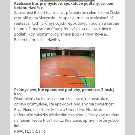
Realizace lité, průmyslové, epoxidové podlahy, čerpání
betonu Havířov
Společnost Besort team, s.r.o., působící po celém území České
republiky i na Slovensku, se specializuje na profesionální
realizace litých, průmyslových i epoxidových podlah a čerpání
betonu. Firma se zaměřuje především na realizace litých
podlah, kdy nosným programem jsou - anhydritové a…
Besort team, s.r.o. - Havířov
Průmyslové, lité epoxidové podlahy, penetrace Zlínský
kraj
Dlouholeté zkušenosti v oboru realizace, rekonstrukce,
opravy průmyslové, lité epoxidové podlahy má společnost
Rival Floor, s.r.o. Staré Město u Uherského Hradiště.
Referenční zakázky především z regionu Zlínský kraj najdete
na našem webu Rivalfloor.cz. Realizace, opravy: - průmyslové,
lité…
RIVAL FLOOR, s.r.o.