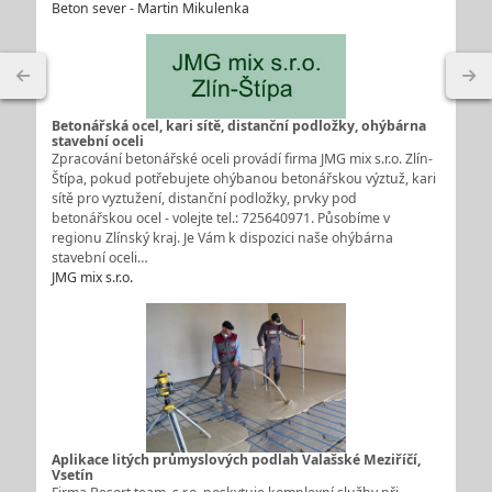
Beton sever - Martin Mikulenka
Betonářská ocel, kari sítě, distanční podložky, ohýbárna
stavební oceli
Zpracování betonářské oceli provádí firma JMG mix s.r.o. Zlín-
Štípa, pokud potřebujete ohýbanou betonářskou výztuž, kari
sítě pro vyztužení, distanční podložky, prvky pod
betonářskou ocel - volejte tel.: 725640971. Působíme v
regionu Zlínský kraj. Je Vám k dispozici naše ohýbárna
stavební oceli…
JMG mix s.r.o.
Aplikace litých průmyslových podlah Valašské Meziříčí,
Vsetín