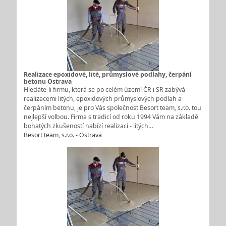
Realizace epoxidové, lité, průmyslové podlahy, čerpání
betonu Ostrava
Hledáte-li firmu, která se po celém území ČR i SR zabývá
realizacemi litých, epoxidových průmyslových podlah a
čerpáním betonu, je pro Vás společnost Besort team, s.r.o. tou
nejlepší volbou. Firma s tradicí od roku 1994 Vám na základě
bohatých zkušeností nabízí realizaci - litých…
Besort team, s.r.o. - Ostrava