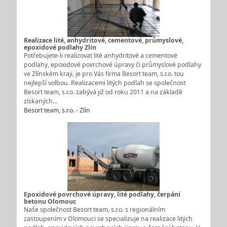
Realizace lité, anhydritové, cementové, průmyslové,
epoxidové podlahy Zlín
Potřebujete-li realizovat lité anhydritové a cementové
podlahy, epoxidové povrchové úpravy či průmyslové podlahy
ve Zlínském kraji, je pro Vás firma Besort team, s.r.o. tou
nejlepší volbou. Realizacemi litých podlah se společnost
Besort team, s.r.o. zabývá již od roku 2011 a na základě
získaných…
Besort team, s.r.o. - Zlín
Epoxidové povrchové úpravy, lité podlahy, čerpání
betonu Olomouc
Naše společnost Besort team, s.r.o. s regionálním
zastoupením v Olomouci se specializuje na realizace litých