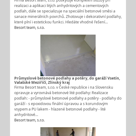
Firma Besort team, s.r.o. poskytuje komplexní služby při
realizaci a aplikaci litých anhydritových a cementových
podlah, dále se specializuje na speciální betonové směsi a
sanace minerálních povrchů. Zhotovuje i dekorativní podlahy,
které plní i estetickou funkci. Hledáte vhodné řešení…
Besort team, s.r.o.
Průmyslové betonové podlahy a potěry, do garáží Vsetín,
Valašské Meziříčí, Zlínský kraj
Firma Besort team, s.r.o. v České republice i na Slovensku
opravuje a vyrovnává betonové lité podlahy: Realizace
podlah: - průmyslové betonové podlahy a potěry - podlahy do
garáží - s epoxidovou finální úpravou a s korundovým
vsypem a PU lakem - hlazené betonové podlahy - lité
anhydritové…
Besort team, s.r.o.