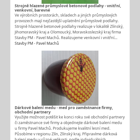
Strojně hlazené průmyslové betonové podlahy - vnitřní,
venkovní, barevné
Ve výrobních prostorách, skladech a jiných průmyslových
provozech mají nejčastější uplatnění průmyslové podlahy.
Strojně hlazené betonové podlahy realizuje v lokalitě Zlínský,
Jihomoravský kraj a Olomoucký, Moravskoslezský kraj firma
Stavby PM - Pavel Machů. Realizujeme venkovní i vnitřní…
Stavby PM - Pavel Machů
Dárkové balení medu - med pro zaměstnance firmy,
obchodní partnery
Využijte možnost potěšit ke konci roku své obchodní partnery
či zaměstnance své firmy a objednejte dárkové balení medu
u firmy Pavel Machů. Produkujeme kvalitní lesní med.
Působíme v regionu Zlín, Zlínský kraj. Připravíme dárková
balení medu v různé velikosti, podle individuálních