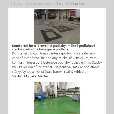
Stavebně řemeslné práce
Betonářské práce
Komfortní interiérové lité podlahy, měkké podlahové
stěrky - jednolitá bezespará podlaha
Do interiéru bytů, fitness center i sportovních areálů jsou
vhodné interiérové lité podlahy. V lokalitě Zlínský kraj Vám
komfortní bezesparé betonové podlahy realizuje firma Stavby
PM - Pavel Machů. V interiéru se používají měkké podlahové
stěrky. Výhody: - velká škála barev - reálný vzhled…
Stavby PM - Pavel Machů