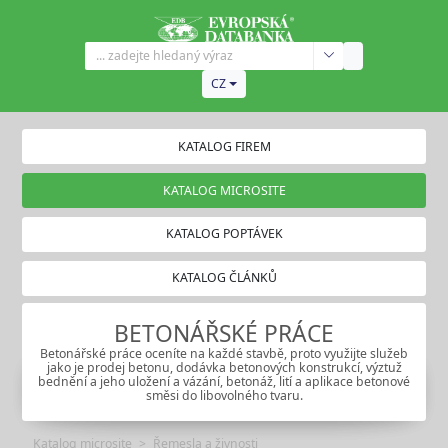
CZ
KATALOG FIREM
KATALOG MICROSITE
KATALOG POPTÁVEK
KATALOG ČLÁNKŮ
BETONÁŘSKÉ PRÁCE
Betonářské práce oceníte na každé stavbě, proto využijte služeb
jako je prodej betonu, dodávka betonových konstrukcí, výztuž
bednění a jeho uložení a vázání, betonáž, lití a aplikace betonové
směsi do libovolného tvaru.
Katalog microsite
Řemesla a živnosti