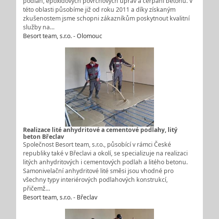
podlah, epoxidových povrchových úprav a čerpání betonu. V
této oblasti působíme již od roku 2011 a díky získaným
zkušenostem jsme schopni zákazníkům poskytnout kvalitní
služby na…
Besort team, s.r.o. - Olomouc
Realizace lité anhydritové a cementové podlahy, litý
beton Břeclav
Společnost Besort team, s.r.o., působící v rámci České
republiky také v Břeclavi a okolí, se specializuje na realizaci
litých anhydritových i cementových podlah a litého betonu.
Samonivelační anhydritové lité směsi jsou vhodné pro
všechny typy interiérových podlahových konstrukcí,
přičemž…
Besort team, s.r.o. - Břeclav