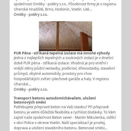
společnost Omítky - potěry s.r.o.. Působnost firmy je v regionu
Uherské Hradiště, Brno, Hodonín, Vsetín. Lité…
Omítky - potěry s.r.o.
PUR Pěna - stříkaná tepelná izolace má mnohé výhody
Jedna z nejlepších tepelných a zvukových izolací je v dnešní
době PUR pěna - stříkaná izolace. Vhodná je pro vnitřní i
vnější stěny půdní vestavby, podkroví, dřevostavby, stavební
průmysl, obytné automobily, prostory pro chov
hospodářských zvířat i plechové garáže a haly. V regionu
Uherské…
Omítky - potěry s.r.o.
Transport betonu autodomíchávačem, uložení
betonových směsí
Potřebujete přepravit beton na Vaši stavbu? Při přepravě
betonu je velmi důležitá flexibilita a rychlost dodávky. To Vám
zajistí naše společnost Beton sever - Martin Mikulenka, sídlící
v obci Police v okrese Vsetín. Naší specializací je prodej,
doprava a uložení stavebního betonu. Betonové směsi…