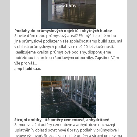
Podlahy do průmyslových objektů i obytných budov
Stavíte dům nebo průmyslový areál? Přemýšlíte o lité nebo
jiné průmyslové podlaze? Naše společnost amp build s.r.o. má
v oblasti průmyslových podlah více než 20 let zkušeností.
Realizujeme kvalitní průmyslové podlahy, disponujeme
potřebnou technikou i špičkovými odborníky. Zajistíme Vám
vše pro Váš…
amp build s.r.o.
Strojní omítky, lité potěry cementové, anhydritové
Samonivelační potěry cementové a anhydritové nacházejí
uplatnění v oblasti povrchové úpravy podlah v průmyslové i
bytové výstavbě. Specializaci na lité potěry a strojní omítky má