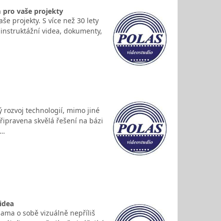
m pro vaše projekty
še projekty. S více než 30 lety
 instruktážní videa, dokumenty,
 rozvoj technologií, mimo jiné
řipravena skvělá řešení na bázi
ě…
videa
sama o sobě vizuálně nepříliš