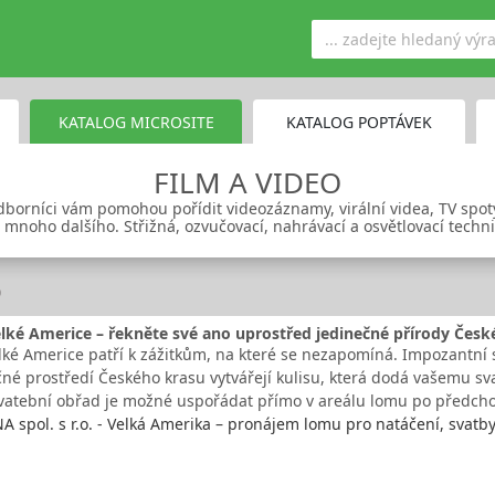
KATALOG MICROSITE
KATALOG POPTÁVEK
FILM A VIDEO
orníci vám pomohou pořídit videozáznamy, virální videa, TV spoty,
mnoho dalšího. Střižná, ozvučovací, nahrávací a osvětlovací techn
o
lké Americe – řekněte své ano uprostřed jedinečné přírody Česk
lké Americe patří k zážitkům, na které se nezapomíná. Impozantní 
čné prostředí Českého krasu vytvářejí kulisu, která dodá vašemu 
vatební obřad je možné uspořádat přímo v areálu lomu po předch
spol. s r.o. - Velká Amerika – pronájem lomu pro natáčení, svatb