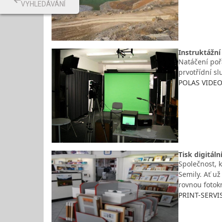
VYHLEDÁVÁNÍ
Instruktážní
Natáčení poř
prvotřídní sl
POLAS VIDEO
Tisk digitáln
Společnost, k
Semily. Ať u
rovnou fotok
PRINT-SERVIS,