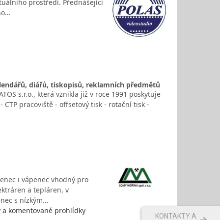
uálního prostředí. Přednášející
ho…
alendářů, diářů, tiskopisů, reklamních předmětů
TOS s.r.o., která vznikla již v roce 1991 poskytuje
CTP pracoviště - offsetový tisk - rotační tisk -
penec i vápenec vhodný pro
ktráren a tepláren, v
enec s nízkým…
y a komentované prohlídky
KONTAKTY A