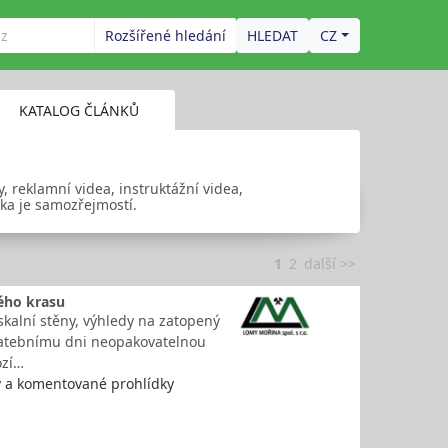
Rozšířené hledání
CZ
KATALOG ČLÁNKŮ
 reklamní videa, instruktážní videa,
ika je samozřejmostí.
1
2
další >>
ého krasu
skalní stěny, výhledy na zatopený
svatebnímu dni neopakovatelnou
ozí…
y a komentované prohlídky