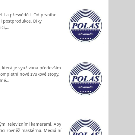
ělit a přesvědčit. Od prvního
 i postprodukce. Díky
ici,…
 která je využívána především
kompletní nové zvukové stopy.
zdné…
nými televizními kamerami. Aby
ozici rovněž maskérna. Mediální