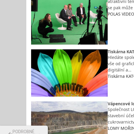
atraktivní t
se pak může 
POLAS VIDEO
Tiskárna KAT
Hledáte spole
vše od grafic
digitální a…
Tiskárna KATO
Vápencové lo
Společnost L
stavební úče
cukrovarnict
LOMY MOŘINA 
PODROBNÉ