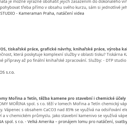
émata je možné výrazně obohatit jejich zasazením do dokonalého virt
pohybovat třeba přímo v obsahu svého kurzu, sám si jednotlivé je
STUDIO - Kameraman Praha, natáčení videa
OS, tiskařské práce, grafické návrhy, knihařské práce, výroba k
čnost, která poskytuje komplexní služby v oblasti tisku? Tiskárna KA
ké přípravy až po finální knihařské zpracování. Služby: - DTP studio - 
S s.r.o.
my Mořina a Tetín, těžba kamene pro stavební i chemické účely
OMY MOŘINA spol. s r.o. těží v lomech Mořina a Tetín chemický vá
ly. Vápenec s obsahem CaCO3 nad 85% se využívá na odsiřování ele
ví a v chemickém průmyslu. Jako stavební kamenivo se využívá váp
spol. s r.o. - Velká Amerika – pronájem lomu pro natáčení, svatb