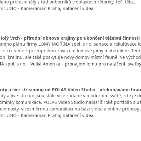
deno profesionály z řad odborníků v oblastech rétoriky, řeči těla,…
STUDIO - Kameraman Praha, natáčení videa
Holý Vrch - přírodní obnova krajiny po ukončení těžební činnosti
eného plánu firmy LOMY MOŘINA spol. s r.o. sanace a rekultivace 
 s r.o. vede k postupnému zavezení lomové jámy materiálem. Ten
dní krajinu, ale také poskytuje nový domov místní fauně. Ve východ
spol. s r.o. - Velká Amerika – pronájem lomu pro natáčení, svatb
enty a live-streaming od POLAS Video Studio - překonáváme hra
ty a live-stream jsou stále více žádané v moderním světě, kde je dů
dmínky komunikace. POLAS Video Studio nabízí široké portfolio služ
telemosty, vícesměrnou komunikaci na bázi videa a online přenosy
STUDIO - Kameraman Praha, natáčení videa