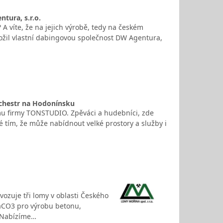
tura, s.r.o.
A víte, že na jejich výrobě, tedy na českém
aložil vlastní dabingovou společnost DW Agentura,
rchestr na Hodonínsku
ýmu firmy TONSTUDIO. Zpěváci a hudebníci, zde
 tím, že může nabídnout velké prostory a služby i
vozuje tři lomy v oblasti Českého
aCO3 pro výrobu betonu,
. Nabízíme…