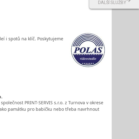
DALŠÍ SLUŽBY
í i spotů na klíč. Poskytujeme
o.
je společnost PRINT-SERVIS s.r.o. z Turnova v okrese
í, jako památku pro babičku nebo třeba navrhnout