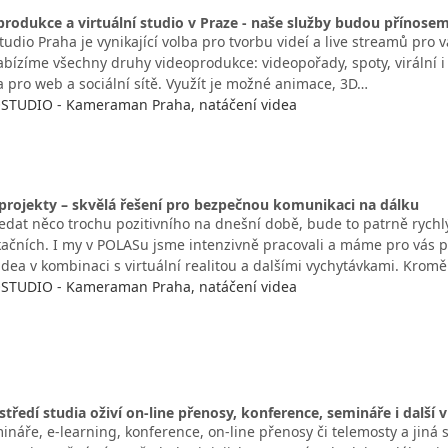
produkce a virtuální studio v Praze - naše služby budou přínose
tudio Praha je vynikající volba pro tvorbu videí a live streamů pro va
abízíme všechny druhy videoprodukce: videopořady, spoty, virální i
ea pro web a sociální sítě. Využít je možné animace, 3D…
STUDIO - Kameraman Praha, natáčení videa
projekty – skvělá řešení pro bezpečnou komunikaci na dálku
edat něco trochu pozitivního na dnešní době, bude to patrně rychlý
ačních. I my v POLASu jsme intenzivně pracovali a máme pro vás p
idea v kombinaci s virtuální realitou a dalšími vychytávkami. Krom
STUDIO - Kameraman Praha, natáčení videa
středí studia oživí on-line přenosy, konference, semináře i další 
náře, e-learning, konference, on-line přenosy či telemosty a jiná 