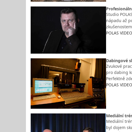
Profesionáln
Studio POLAS 
nápadu až po 
zkušenostem z
POLAS VIDEO
Dabingové sl
Zvukové prac
pro dabing k
Perfektně zd
POLAS VIDEO
Mediální tré
Mediální tré
byl dojem sk