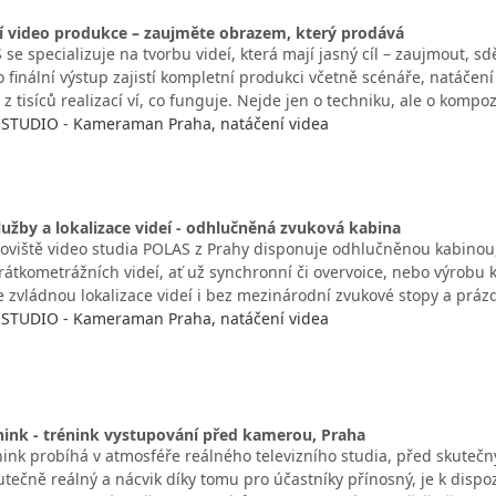
í video produkce – zaujměte obrazem, který prodává
se specializuje na tvorbu videí, která mají jasný cíl – zaujmout, sd
finální výstup zajistí kompletní produkci včetně scénáře, natáčení
 tisíců realizací ví, co funguje. Nejde jen o techniku, ale o kompoz
STUDIO - Kameraman Praha, natáčení videa
užby a lokalizace videí - odhlučněná zvuková kabina
oviště video studia POLAS z Prahy disponuje odhlučněnou kabinou,
rátkometrážních videí, ať už synchronní či overvoice, nebo výrobu 
e zvládnou lokalizace videí i bez mezinárodní zvukové stopy a prá
STUDIO - Kameraman Praha, natáčení videa
nink - trénink vystupování před kamerou, Praha
nink probíhá v atmosféře reálného televizního studia, před skuteč
utečně reálný a nácvik díky tomu pro účastníky přínosný, je k disp