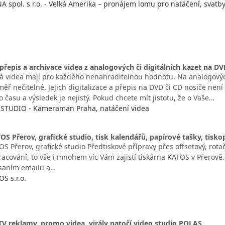
spol. s r.o. - Velká Amerika – pronájem lomu pro natáčení, svatb
, přepis a archivace videa z analogových či digitálních kazet na D
ná videa mají pro každého nenahraditelnou hodnotu. Na analogových
měř nečitelné. Jejich digitalizace a přepis na DVD či CD nosiče ne
času a výsledek je nejistý. Pokud chcete mít jistotu, že o Vaše…
STUDIO - Kameraman Praha, natáčení videa
OS Přerov, grafické studio, tisk kalendářů, papírové tašky, tisk
S Přerov, grafické studio Předtiskové přípravy přes offsetový, rotač
racování, to vše i mnohem víc Vám zajistí tiskárna KATOS v Přerově.
psaním emailu a…
S s.r.o.
 TV reklamy, promo videa, virály natočí video studio POLAS