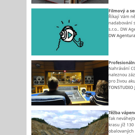
Filmový a se
Říkají Vám ně
nadabování s
s.r.o.. DW Ag
DW Agentura,
Profesionáln
Nahrávání CD
naleznou záz
pro živou ak
TONSTUDIO J
Těžba vápenc
Tak neváhejte
krasu jíž 13
obalovaných 