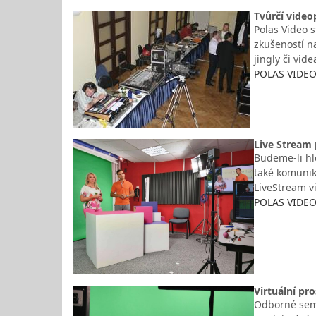
Tvůrčí video
Polas Video s
zkušeností n
jingly či vid
POLAS VIDEO
Live Stream 
Budeme-li hl
také komunik
LiveStream v
POLAS VIDEO
Virtuální pro
Odborné semi