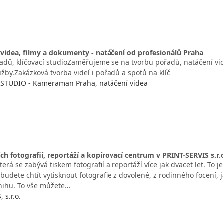
 videa, filmy a dokumenty - natáčení od profesionálů Praha
adů, klíčovací studioZaměřujeme se na tvorbu pořadů, natáčení vide
užby.Zakázková tvorba videí i pořadů a spotů na klíč
STUDIO - Kameraman Praha, natáčení videa
ích fotografií, reportáží a kopírovací centrum v PRINT-SERVIS s.r.
terá se zabývá tiskem fotografií a reportáží více jak dvacet let. To 
ž budete chtít vytisknout fotografie z dovolené, z rodinného focen
nihu. To vše můžete…
 s.r.o.