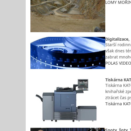
LOMY MOŘINA 
Digitalizace
Starší rodin
však dnes té
zabrat mnoho 
POLAS VIDEO
Tiskárna KAT
Tiskárna KATO
knihařské zp
ztrácet čas 
Tiskárna KATO
Spoty, šoty,