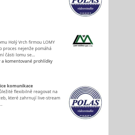
lomu Holý Vrch firmou LOMY
to proces nejenže pomáhá
ní části lomu se…
y a komentované prohlídky
nice komunikace
ležité flexibilně reagovat na
eb, které zahrnují live-stream
.…