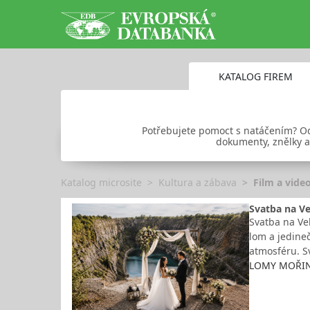
KATALOG FIREM
Potřebujete pomoct s natáčením? Odb
dokumenty, znělky a 
Katalog microsite
Kultura a zábava
Film a vide
Svatba na Ve
Svatba na Ve
lom a jedine
atmosféru. S
LOMY MOŘINA 