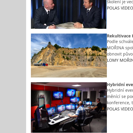
školení je ve
POLAS VIDEO
Rekultivace 
Podle schvál
MOŘINA spol.
obnovit půvo
LOMY MOŘINA 
Hybridní ev
Hybridní even
měnící se po
konference, 
POLAS VIDEO