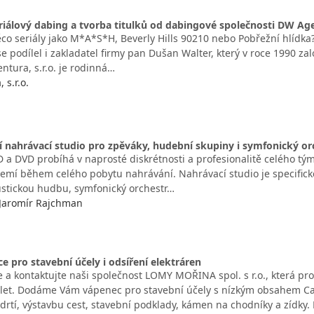
riálový dabing a tvorba titulků od dabingové společnosti DW Agen
co seriály jako M*A*S*H, Beverly Hills 90210 nebo Pobřežní hlídka? 
e podílel i zakladatel firmy pan Dušan Walter, který v roce 1990 z
entura, s.r.o. je rodinná…
 s.r.o.
í nahrávací studio pro zpěváky, hudební skupiny i symfonický o
 a DVD probíhá v naprosté diskrétnosti a profesionalitě celého t
emí během celého pobytu nahrávání. Nahrávací studio je specifické
ustickou hudbu, symfonický orchestr…
aromír Rajchman
e pro stavební účely i odsíření elektráren
 a kontaktujte naši společnost LOMY MOŘINA spol. s r.o., která pro
0 let. Dodáme Vám vápenec pro stavební účely s nízkým obsahem C
drtí, výstavbu cest, stavební podklady, kámen na chodníky a zídky