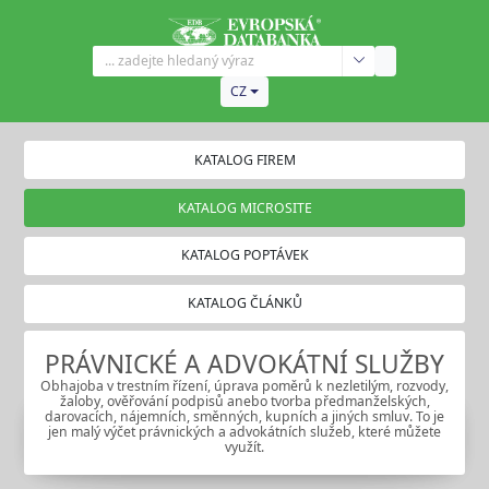
CZ
KATALOG FIREM
KATALOG MICROSITE
KATALOG POPTÁVEK
KATALOG ČLÁNKŮ
PRÁVNICKÉ A ADVOKÁTNÍ SLUŽBY
Obhajoba v trestním řízení, úprava poměrů k nezletilým, rozvody,
žaloby, ověřování podpisů anebo tvorba předmanželských,
darovacích, nájemních, směnných, kupních a jiných smluv. To je
jen malý výčet právnických a advokátních služeb, které můžete
využít.