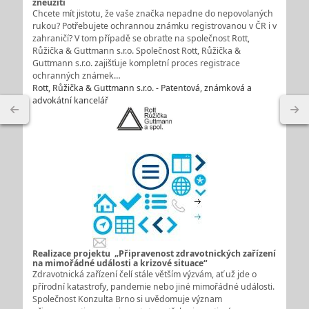
zneužití
Chcete mít jistotu, že vaše značka nepadne do nepovolaných
rukou? Potřebujete ochrannou známku registrovanou v ČR i v
zahraničí? V tom případě se obraťte na společnost Rott,
Růžička & Guttmann s.r.o. Společnost Rott, Růžička &
Guttmann s.r.o. zajišťuje kompletní proces registrace
ochranných známek…
Rott, Růžička & Guttmann s.r.o. - Patentová, známková a
advokátní kancelář
Realizace projektu „Připravenost zdravotnických zařízení
na mimořádné události a krizové situace“
Zdravotnická zařízení čelí stále větším výzvám, ať už jde o
přírodní katastrofy, pandemie nebo jiné mimořádné události.
Společnost Konzulta Brno si uvědomuje význam