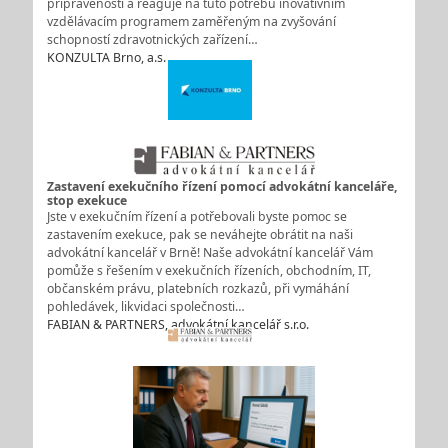
připravenosti a reaguje na tuto potřebu inovativním
vzdělávacím programem zaměřeným na zvyšování
schopností zdravotnických zařízení…
KONZULTA Brno, a.s.
Zastavení exekučního řízení pomocí advokátní kanceláře,
stop exekuce
Jste v exekučním řízení a potřebovali byste pomoc se
zastavením exekuce, pak se neváhejte obrátit na naši
advokátní kancelář v Brně! Naše advokátní kancelář Vám
pomůže s řešením v exekučních řízeních, obchodním, IT,
občanském právu, platebních rozkazů, při vymáhání
pohledávek, likvidaci společnosti…
FABIAN & PARTNERS, advokátní kancelář s.r.o.