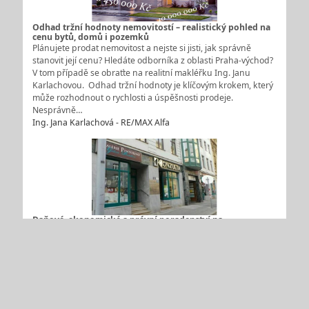
Odhad tržní hodnoty nemovitostí – realistický pohled na
cenu bytů, domů i pozemků
Plánujete prodat nemovitost a nejste si jisti, jak správně
stanovit její cenu? Hledáte odborníka z oblasti Praha-východ?
V tom případě se obraťte na realitní makléřku Ing. Janu
Karlachovou. Odhad tržní hodnoty je klíčovým krokem, který
může rozhodnout o rychlosti a úspěšnosti prodeje.
Nesprávně…
Ing. Jana Karlachová - RE/MAX Alfa
Daňové, ekonomické a právní poradenství na
profesionální úrovni pro malé i velké firmy, Brno
Odborníky na finance a vše s nimi spojené naleznete u
společnosti KONZULTA Brno, a.s., jež sídlí v Brně Veveří.
Poskytujeme daňové, ekonomické a právní poradenství
včetně veškerých účetních úkonů. Postaráme se o precizní
zpracování daňového přiznání, vyřešíme všechny potřebné
záležitosti na…