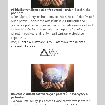
Přihlášky vynálezů a užitných vzorů – právní i technická
podpora
Máte nápad, který má hodnotu? Nechte si ho chránit dřív, než
bude pozdě. Společnost Rott, Růžička & Guttmann s.r.o.
pomáhá s přihláškou vynálezu nebo užitného vzoru – a to od
technické rešerše po kompletní zastoupení před úřady.
Klientům poskytuje jak právní zajištění, tak technickou
expertizu.…
Rott, Růžička & Guttmann s.r.o. - Patentová, známková a
advokátní kancelář
Inovace v oblasti softwarových patentů - nové výzvy a
příležitosti
Zvažovali jste někdy, jak ochránit vaše softwarové inovace v