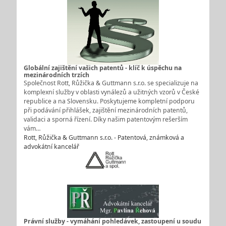
Globální zajištění vašich patentů - klíč k úspěchu na
mezinárodních trzích
Společnost Rott, Růžička & Guttmann s.r.o. se specializuje na
komplexní služby v oblasti vynálezů a užitných vzorů v České
republice a na Slovensku. Poskytujeme kompletní podporu
při podávání přihlášek, zajištění mezinárodních patentů,
validaci a sporná řízení. Díky našim patentovým rešerším
vám…
Rott, Růžička & Guttmann s.r.o. - Patentová, známková a
advokátní kancelář
Právní služby - vymáhání pohledávek, zastoupení u soudu