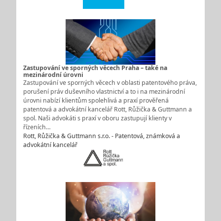
Zastupování ve sporných věcech Praha – také na
mezinárodní úrovni
Zastupování ve sporných věcech v oblasti patentového práva,
porušení práv duševního vlastnictví a to i na mezinárodní
úrovni nabízí klientům spolehlivá a praxí prověřená
patentová a advokátní kancelář Rott, Růžička & Guttmann a
spol. Naši advokáti s praxí v oboru zastupují klienty v
řízeních…
Rott, Růžička & Guttmann s.r.o. - Patentová, známková a
advokátní kancelář