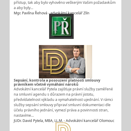
přístup, tak aby bylo vyhověno veškerým Vašim požadavkům
a aby byly…
Mgr. Pavlína Řehová - advokátní kancelář Zlín
Sepsání, kontrola a posouzení platnosti smlouvy
právníkem včetně vymáhání nároků
Advokátní kancelář Pytela zajišťuje právní služby zaměřené
na smluvní agendu s důrazem na právní jistotu,
předvídatelnost výkladu a vymahatelnost ujednání. V rámci
služby sepsání smlouvy připraví smluvní dokumentaci dle
účelu právního jednání, vymezí práva a povinnosti stran,
nastavíme…
JUDr. David Pytela, MBA, LL.M. - Advokátní kancelář Olomouc