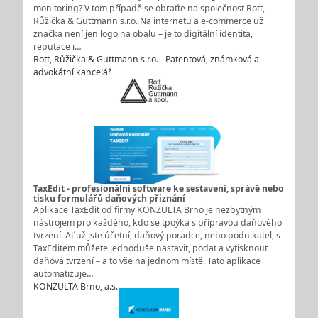
monitoring? V tom případě se obraťte na společnost Rott,
Růžička & Guttmann s.r.o. Na internetu a e-commerce už
značka není jen logo na obalu – je to digitální identita,
reputace i…
Rott, Růžička & Guttmann s.r.o. - Patentová, známková a
advokátní kancelář
TaxEdit - profesionální software ke sestavení, správě nebo
tisku formulářů daňových přiznání
Aplikace TaxEdit od firmy KONZULTA Brno je nezbytným
nástrojem pro každého, kdo se tpoýká s přípravou daňového
tvrzení. Ať už jste účetní, daňový poradce, nebo podnikatel, s
TaxEditem můžete jednoduše nastavit, podat a vytisknout
daňová tvrzení – a to vše na jednom místě. Tato aplikace
automatizuje…
KONZULTA Brno, a.s.