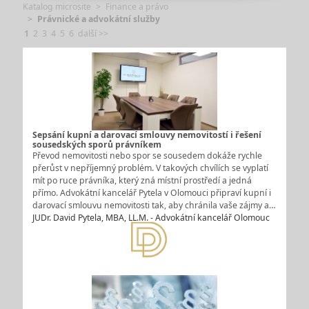
Katalog microsite
Finance a právo
Právnické a advokátní služby
1
2
3
4
5
6
další >>
Sepsání kupní a darovací smlouvy nemovitostí i řešení
sousedských sporů právníkem
Převod nemovitosti nebo spor se sousedem dokáže rychle
přerůst v nepříjemný problém. V takových chvílích se vyplatí
mít po ruce právníka, který zná místní prostředí a jedná
přímo. Advokátní kancelář Pytela v Olomouci připraví kupní i
darovací smlouvu nemovitosti tak, aby chránila vaše zájmy a…
JUDr. David Pytela, MBA, LL.M. - Advokátní kancelář Olomouc