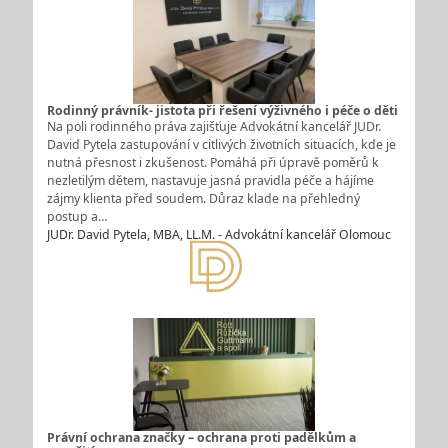
Rodinný právník- jistota při řešení výživného i péče o děti
Na poli rodinného práva zajišťuje Advokátní kancelář JUDr.
David Pytela zastupování v citlivých životních situacích, kde je
nutná přesnost i zkušenost. Pomáhá při úpravě poměrů k
nezletilým dětem, nastavuje jasná pravidla péče a hájíme
zájmy klienta před soudem. Důraz klade na přehledný
postup a…
JUDr. David Pytela, MBA, LL.M. - Advokátní kancelář Olomouc
Právní ochrana značky – ochrana proti padělkům a