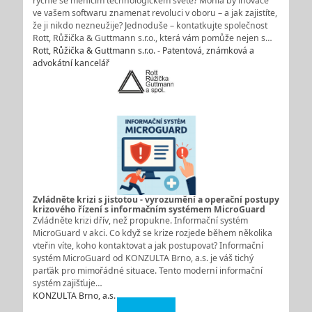
rychle se měnícím technologickém světě? Mohla by inovace
ve vašem softwaru znamenat revoluci v oboru – a jak zajistíte,
že ji nikdo nezneužije? Jednoduše – kontatkujte společnost
Rott, Růžička & Guttmann s.r.o., která vám pomůže nejen s…
Rott, Růžička & Guttmann s.r.o. - Patentová, známková a
advokátní kancelář
Zvládněte krizi s jistotou - vyrozumění a operační postupy
krizového řízení s informačním systémem MicroGuard
Zvládněte krizi dřív, než propukne. Informační systém
MicroGuard v akci. Co když se krize rozjede během několika
vteřin víte, koho kontaktovat a jak postupovat? Informační
systém MicroGuard od KONZULTA Brno, a.s. je váš tichý
parťák pro mimořádné situace. Tento moderní informační
systém zajišťuje…
KONZULTA Brno, a.s.