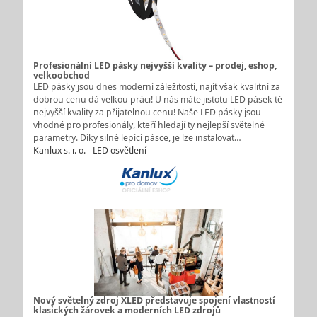
Profesionální LED pásky nejvyšší kvality – prodej, eshop,
velkoobchod
LED pásky jsou dnes moderní záležitostí, najít však kvalitní za
dobrou cenu dá velkou práci! U nás máte jistotu LED pásek té
nejvyšší kvality za přijatelnou cenu! Naše LED pásky jsou
vhodné pro profesionály, kteří hledají ty nejlepší světelné
parametry. Díky silné lepící pásce, je lze instalovat…
Kanlux s. r. o. - LED osvětlení
Nový světelný zdroj XLED představuje spojení vlastností
klasických žárovek a moderních LED zdrojů