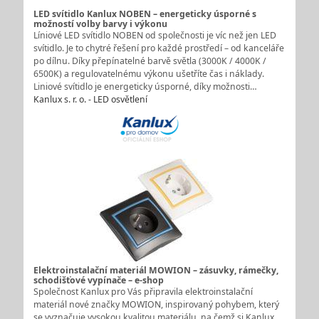
LED svítidlo Kanlux NOBEN – energeticky úsporné s
možností volby barvy i výkonu
Líniové LED svítidlo NOBEN od společnosti je víc než jen LED
svítidlo. Je to chytré řešení pro každé prostředí – od kanceláře
po dílnu. Díky přepínatelné barvě světla (3000K / 4000K /
6500K) a regulovatelnému výkonu ušetříte čas i náklady.
Liniové svítidlo je energeticky úsporné, díky možnosti…
Kanlux s. r. o. - LED osvětlení
Elektroinstalační materiál MOWION – zásuvky, rámečky,
schodišťové vypínače – e-shop
Společnost Kanlux pro Vás připravila elektroinstalační
materiál nové značky MOWION, inspirovaný pohybem, který
se vyznačuje vysokou kvalitou materiálu, na čemž si Kanlux