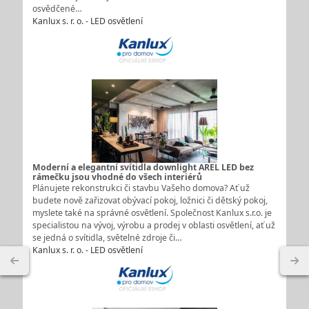
osvědčené…
Kanlux s. r. o. - LED osvětlení
Moderní a elegantní svítidla downlight AREL LED bez
rámečku jsou vhodné do všech interiérů
Plánujete rekonstrukci či stavbu Vašeho domova? Ať už
budete nově zařizovat obývací pokoj, ložnici či dětský pokoj,
myslete také na správné osvětlení. Společnost Kanlux s.r.o. je
specialistou na vývoj, výrobu a prodej v oblasti osvětlení, ať už
se jedná o svítidla, světelné zdroje či…
Kanlux s. r. o. - LED osvětlení