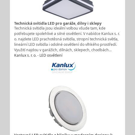
Technická svítidla LED pro garáže, dílny i sklepy
Technická svítidla jsou ideální volbou všude tam, kde
potřebujete spolehlivé a silné osvětlení. V nabídce Kanlux s. r.
o. najdete LED prachotěsná svítidla, stropní technická světla,
lineární LED svítidla i odolné osvětlení do vlhkého prostředí.
Využití najdou v garážích, dílnách, sklepech, chodbách…
Kanlux s. r. o. - LED osvětlení