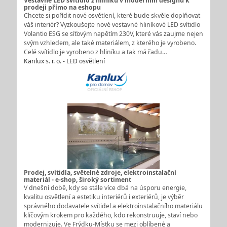
Vestavné LED svítidlo z hliníku v moderním designu k
prodeji přímo na eshopu
Chcete si pořídit nové osvětlení, které bude skvěle doplňovat
váš interiér? Vyzkoušejte nové vestavné hliníkové LED svítidlo
Volantio ESG se síťovým napětím 230V, které vás zaujme nejen
svým vzhledem, ale také materiálem, z kterého je vyrobeno.
Celé svítidlo je vyrobeno z hliníku a tak má řadu…
Kanlux s. r. o. - LED osvětlení
Prodej, svítidla, světelné zdroje, elektroinstalační
materiál - e-shop, široký sortiment
V dnešní době, kdy se stále více dbá na úsporu energie,
kvalitu osvětlení a estetiku interiérů i exteriérů, je výběr
správného dodavatele svítidel a elektroinstalačního materiálu
klíčovým krokem pro každého, kdo rekonstruuje, staví nebo
modernizuje. Ve Frýdku-Místku se mezi oblíbené a