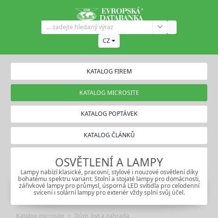
CZ
KATALOG FIREM
KATALOG MICROSITE
KATALOG POPTÁVEK
KATALOG ČLÁNKŮ
OSVĚTLENÍ A LAMPY
Lampy nabízí klasické, pracovní, stylové i nouzové osvětlení díky
bohatému spektru variant. Stolní a stojaté lampy pro domácnosti,
zářivkové lampy pro průmysl, úsporná LED svítidla pro celodenní
svícení i solární lampy pro exteriér vždy splní svůj účel.
Katalog microsite
Dům, byt a zahrada